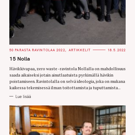
C
50 PARASTA RAVINTOLAA 2022
ARTIKKELIT
18.5.2022
A
T
15 Nolla
E
G
O
Hävikkivapaa, zero waste -ravintola Nollalla on mahdollisuus
R
saada aikaiseksi jotain ainutlaatuista pyrkimällä hävikin
I
E
poistamiseen. Ravintolalla on selvä ideologia, joka on mukana
S
kaikessa tekemisessä ilman toitottamista ja tuputtamista...
Lue lisää