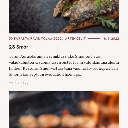
C
50 PARASTA RAVINTOLAA 2022
ARTIKKELIT
18.5.2022
A
T
23 Smör
E
G
O
Turun Aurajokirannan semiklassikko Smör on listan
R
vakiokalustoa ja suomalaisen bistrotyylin valonkantaja alusta
I
E
lähtien. Restoran Smör viettää tänä vuonna 13-vuotispäiviään.
S
Smörin konsepti on evoluution hioma ja..
Lue lisää