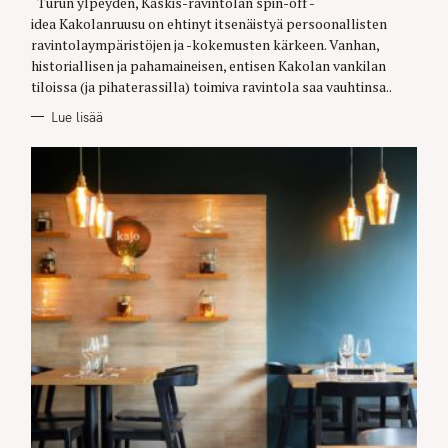
O
Turun ylpeyden, Kaskis-ravintolan spin-off -
R
idea Kakolanruusu on ehtinyt itsenäistyä persoonallisten
I
E
ravintolaympäristöjen ja -kokemusten kärkeen. Vanhan,
S
historiallisen ja pahamaineisen, entisen Kakolan vankilan
tiloissa (ja pihaterassilla) toimiva ravintola saa vauhtinsa..
Lue lisää