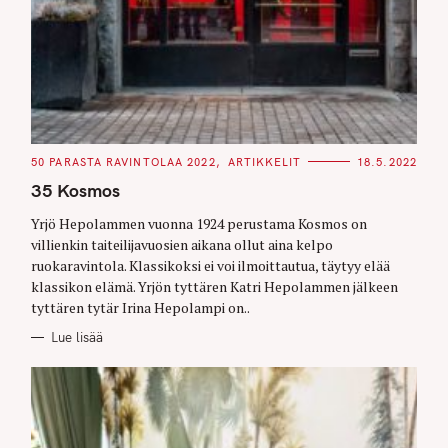
C
50 PARASTA RAVINTOLAA 2022
ARTIKKELIT
18.5.2022
A
T
35 Kosmos
E
G
O
Yrjö Hepolammen vuonna 1924 perustama Kosmos on
R
villienkin taiteilijavuosien aikana ollut aina kelpo
I
E
ruokaravintola. Klassikoksi ei voi ilmoittautua, täytyy elää
S
klassikon elämä. Yrjön tyttären Katri Hepolammen jälkeen
tyttären tytär Irina Hepolampi on..
Lue lisää