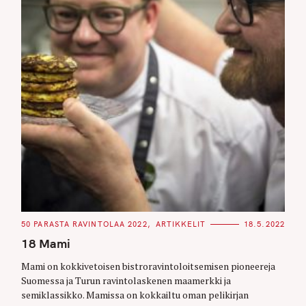
C
50 PARASTA RAVINTOLAA 2022
ARTIKKELIT
18.5.2022
A
T
18 Mami
E
G
O
Mami on kokkivetoisen bistroravintoloitsemisen pioneereja
R
Suomessa ja Turun ravintolaskenen maamerkki ja
I
E
semiklassikko. Mamissa on kokkailtu oman pelikirjan
S