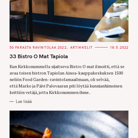
C
50 PARASTA RAVINTOLAA 2022
ARTIKKELIT
18.5.2022
A
T
33 Bistro O Mat Tapiola
E
G
O
Kun Kirkkonummella sijaitseva Bistro O mat ilmoitti, että se
R
avaa toisen bistron Tapiolan Ainoa-kauppakeskuksen 1500
I
E
neliön Food Garden -ravintolamaailmaan, oli selvää,
S
että Marko ja Päivi Palovaaran piti löytää kunnianhimoinen
keittiön vetäjä, jotta Kirkkonummen ihme..
Lue lisää