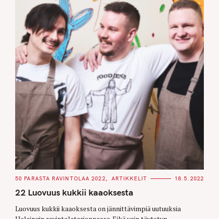
C
50 PARASTA RAVINTOLAA 2022
ARTIKKELIT
18.5.2022
A
T
22 Luovuus kukkii kaaoksesta
E
G
O
Luovuus kukkii kaaoksesta on jännittävimpiä uutuuksia
R
Helsingin ravintolatarjonnassa. Eikä vain täytetyn