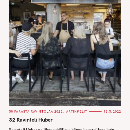
C
50 PARASTA RAVINTOLAA 2022
ARTIKKELIT
18.5.2022
A
T
32 Ravinteli Huber
E
G
O
Ravinteli Huber on lihansyöjälle ja hänen kavereilleen kuin