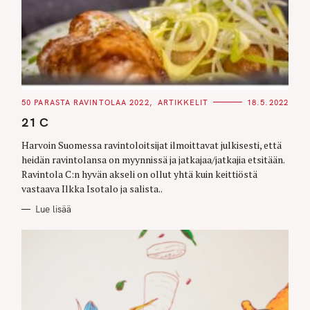
C
50 PARASTA RAVINTOLAA 2022
ARTIKKELIT
18.5.2022
A
T
21 C
E
G
O
Harvoin Suomessa ravintoloitsijat ilmoittavat julkisesti, että
R
heidän ravintolansa on myynnissä ja jatkajaa/jatkajia etsitään.
I
E
Ravintola C:n hyvän akseli on ollut yhtä kuin keittiöstä
S
vastaava Ilkka Isotalo ja salista..
Lue lisää