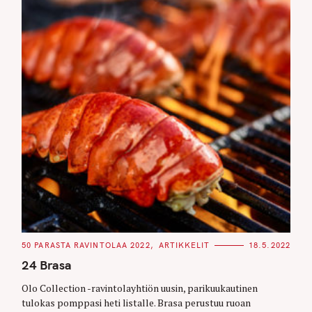
C
50 PARASTA RAVINTOLAA 2022
ARTIKKELIT
18.5.2022
A
T
24 Brasa
E
G
O
Olo Collection -ravintolayhtiön uusin, parikuukautinen
R
tulokas pomppasi heti listalle. Brasa perustuu ruoan
I
E