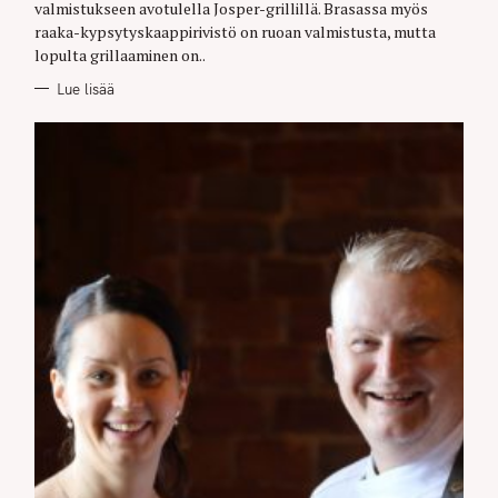
valmistukseen avotulella Josper-grillillä. Brasassa myös
S
raaka-kypsytyskaappirivistö on ruoan valmistusta, mutta
lopulta grillaaminen on..
Lue lisää
S
e
a