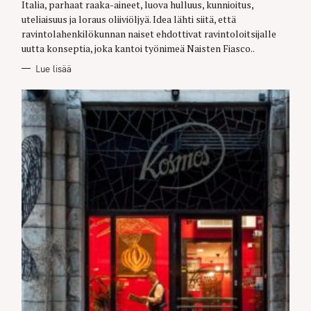
O
Italia, parhaat raaka-aineet, luova hulluus, kunnioitus,
R
uteliaisuus ja loraus oliiviöljyä. Idea lähti siitä, että
I
E
ravintolahenkilökunnan naiset ehdottivat ravintoloitsijalle
S
uutta konseptia, joka kantoi työnimeä Naisten Fiasco..
Lue lisää