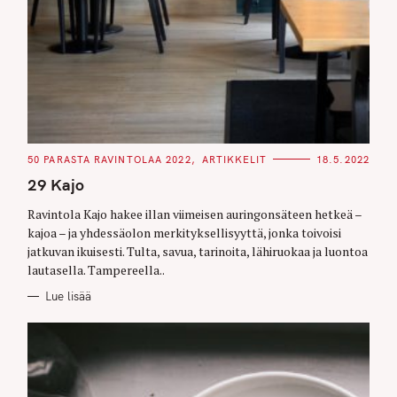
C
50 PARASTA RAVINTOLAA 2022
ARTIKKELIT
18.5.2022
A
T
29 Kajo
E
G
O
Ravintola Kajo hakee illan viimeisen auringonsäteen hetkeä –
R
kajoa – ja yhdessäolon merkityksellisyyttä, jonka toivoisi
I
E
jatkuvan ikuisesti. Tulta, savua, tarinoita, lähiruokaa ja luontoa
S
lautasella. Tampereella..
Lue lisää