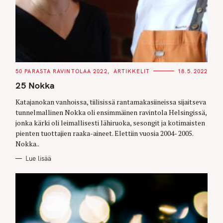
r
c
h
f
o
r
C
50 PARASTA RAVINTOLAA 2022
ARTIKKELIT
18.5.2022
A
:
T
25 Nokka
E
G
O
Katajanokan vanhoissa, tiilisissä rantamakasiineissa sijaitseva
R
tunnelmallinen Nokka oli ensimmäinen ravintola Helsingissä,
I
E
jonka kärki oli leimallisesti lähiruoka, sesongit ja kotimaisten
S
pienten tuottajien raaka-aineet. Elettiin vuosia 2004- 2005.
Nokka..
Lue lisää