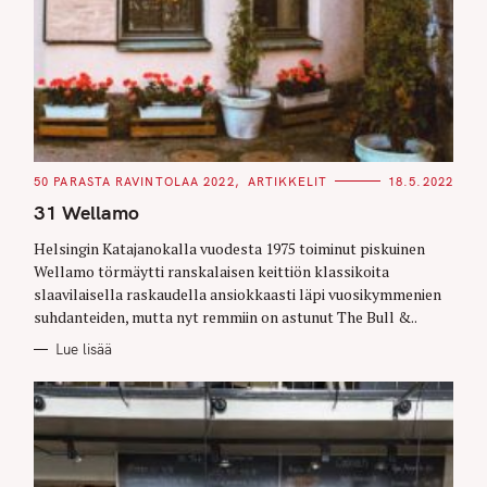
C
50 PARASTA RAVINTOLAA 2022
ARTIKKELIT
18.5.2022
A
T
31 Wellamo
E
G
O
Helsingin Katajanokalla vuodesta 1975 toiminut piskuinen
R
Wellamo törmäytti ranskalaisen keittiön klassikoita
I
E
slaavilaisella raskaudella ansiokkaasti läpi vuosikymmenien
S
suhdanteiden, mutta nyt remmiin on astunut The Bull &..
Lue lisää