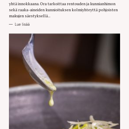
yhtä innokkaana. Ora tarkoittaa rentouden ja kunnianhimon
sekä raaka-aineiden kunnioituksen kolmiyhteyttä pohjoisten
makujen säestyksellä...
Lue lisää