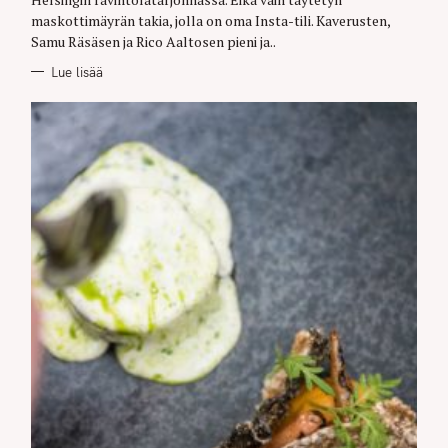
I
E
maskottimäyrän takia, jolla on oma Insta-tili. Kaverusten,
S
Samu Räsäsen ja Rico Aaltosen pieni ja..
Lue lisää