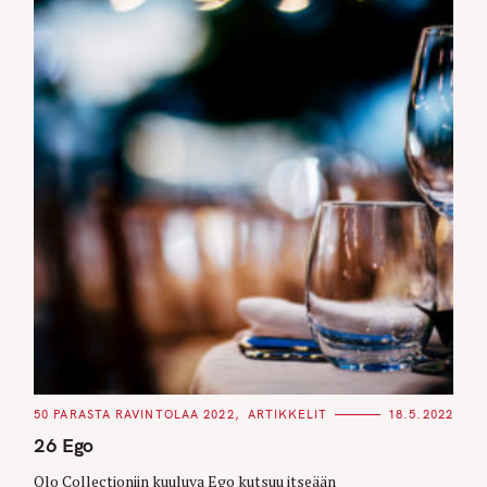
C
50 PARASTA RAVINTOLAA 2022
ARTIKKELIT
18.5.2022
A
T
26 Ego
E
G
O
Olo Collectioniin kuuluva Ego kutsuu itseään