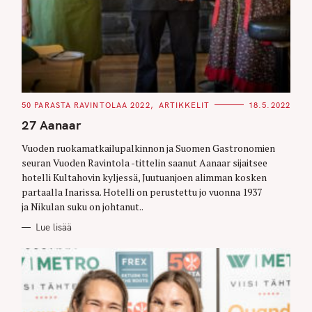
C
50 PARASTA RAVINTOLAA 2022
ARTIKKELIT
18.5.2022
A
T
27 Aanaar
E
G
O
Vuoden ruokamatkailupalkinnon ja Suomen Gastronomien
R
seuran Vuoden Ravintola -tittelin saanut Aanaar sijaitsee
I
E
hotelli Kultahovin kyljessä, Juutuanjoen alimman kosken
S
partaalla Inarissa. Hotelli on perustettu jo vuonna 1937
ja Nikulan suku on johtanut..
Lue lisää