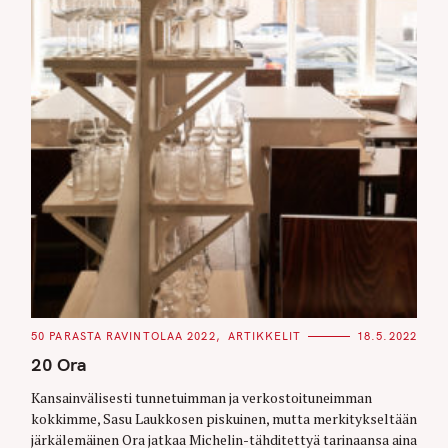
C
50 PARASTA RAVINTOLAA 2022
ARTIKKELIT
18.5.2022
A
T
20 Ora
E
G
O
Kansainvälisesti tunnetuimman ja verkostoituneimman
R
kokkimme, Sasu Laukkosen piskuinen, mutta merkitykseltään
I
E
järkälemäinen Ora jatkaa Michelin-tähditettyä tarinaansa aina
S