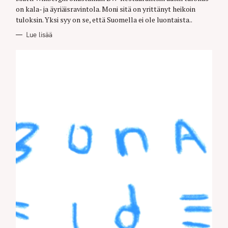
R
on kala- ja äyriäisravintola. Moni sitä on yrittänyt heikoin
I
E
tuloksin. Yksi syy on se, että Suomella ei ole luontaista..
S
Lue lisää