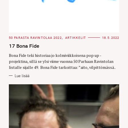
C
50 PARASTA RAVINTOLAA 2022
ARTIKKELIT
18.5.2022
A
T
17 Bona Fide
E
G
O
Bona Fide teki historiaa jo kolmiviikkoisena pop up -
R
projektina, sillä se ylsi viime vuonna 50 Parhaan Ravintolan
I
E
listalle sijalle 49. Bona Fide tarkoittaa: ”aito, vilpittömässä..
S
Lue lisää