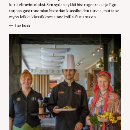
R
kortteliravintolaksi. Sen sydän sykkii bistrogenressä ja Ego
I
E
tarjoaa gastronomian historian klassikoiden turvaa, mutta se
S
myös leikkii klassikkomuunnoksilla. Sisustus on..
Lue lisää