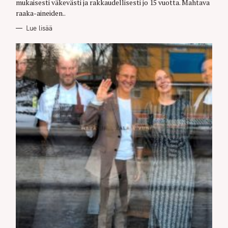
mukaisesti väkevästi ja rakkaudellisesti jo 15 vuotta. Mahtava
raaka-aineiden..
Lue lisää