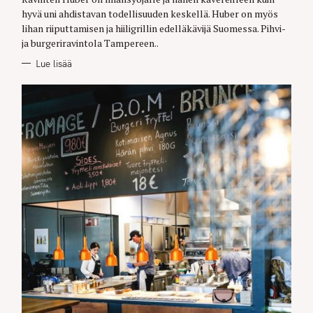
R
hyvä uni ahdistavan todellisuuden keskellä. Huber on myös
I
E
lihan riiputtamisen ja hiiligrillin edelläkävijä Suomessa. Pihvi-
S
ja burgeriravintola Tampereen..
Lue lisää