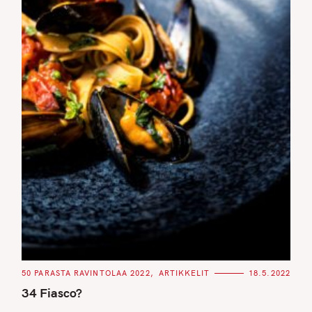
C
50 PARASTA RAVINTOLAA 2022
ARTIKKELIT
18.5.2022
A
T
34 Fiasco?
E
G