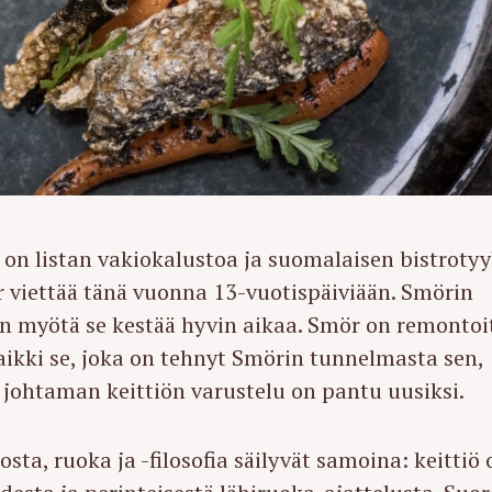
on listan vakiokalustoa ja suomalaisen bistrotyy
r viettää tänä vuonna 13-vuotispäiviään. Smörin
en myötä se kestää hyvin aikaa. Smör on remontoi
kaikki se, joka on tehnyt Smörin tunnelmasta sen,
johtaman keittiön varustelu on pantu uusiksi.
sta, ruoka ja -filosofia säilyvät samoina: keittiö 