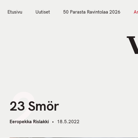
S
k
Etusivu
Uutiset
50 Parasta Ravintolaa 2026
Ar
i
Etusivu
Uutiset
p
t
o
c
o
n
t
2
e
n
23 Smör
t
Eeropekka Rislakki
18.5.2022