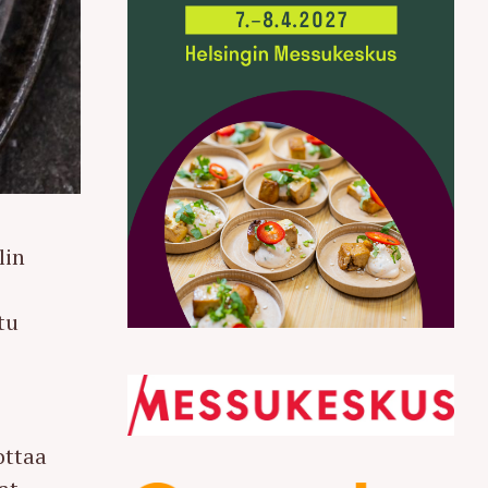
lin
tu
ottaa