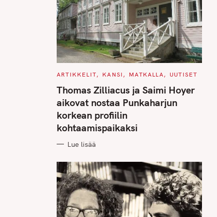
C
ARTIKKELIT
KANSI
MATKALLA
UUTISET
A
T
Thomas Zilliacus ja Saimi Hoyer
E
G
aikovat nostaa Punkaharjun
O
R
korkean profiilin
I
E
kohtaamispaikaksi
S
Lue lisää