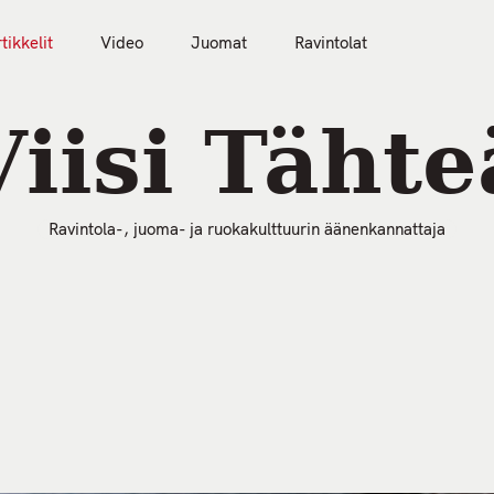
tikkelit
Video
Juomat
Ravintolat
50 Parasta Ravintolaa 2026
Artikkelit
Video
Viisi Tähte
Ravintola-, juoma- ja ruokakulttuurin äänenkannattaja