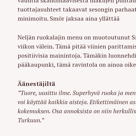
vauhtia skandinaavisesta makujen puhtaude
tuottajasuhteet takaavat sesongin parhaa
minimoitu. Smör jaksaa aina yllättää
Neljän ruokalajin menu on muotoutunut Smö
viikon välein. Tämä pitää viinien parittamis
positiivisia mainintoja. Tämäkin luonnehd
pääkaupunki, tämä ravintola on ainoa oike
Äänestäjiltä
”Tuore, uusittu ilme. Superhyvä ruoka ja menu
voi käyttää kaikkia aisteja. Etikettimäinen a
kokemuksen. Osa annoksista on niin herkullisi
Turkuun.”