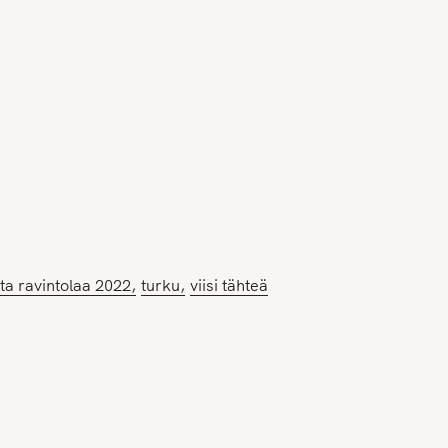
a ravintolaa 2022
turku
viisi tähteä