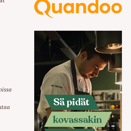
at
oissa
staa