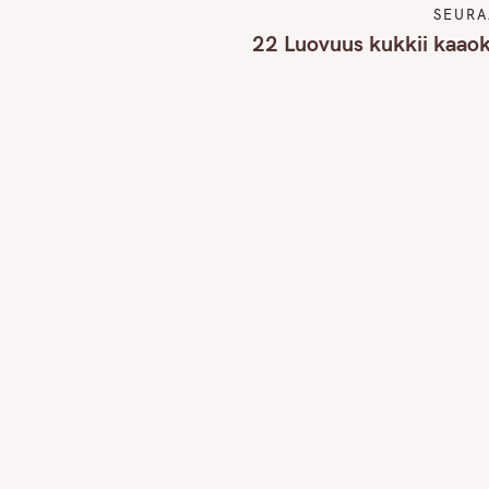
SEURA
22 Luovuus kukkii kaaok
Press Esc to cancel.