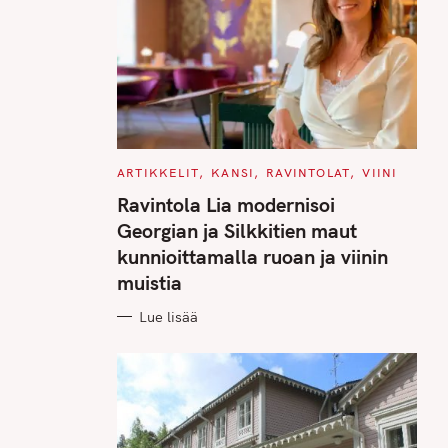
C
ARTIKKELIT
KANSI
RAVINTOLAT
VIINI
A
T
Ravintola Lia modernisoi
E
G
Georgian ja Silkkitien maut
O
R
kunnioittamalla ruoan ja viinin
I
E
muistia
S
Lue lisää