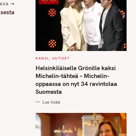
AVA
sesta
C
KANSI
UUTISET
A
T
Helsinkiläiselle Grönille kaksi
E
G
Michelin-tähteä – Michelin-
O
R
oppaassa on nyt 34 ravintolaa
I
E
Suomesta
S
Lue lisää