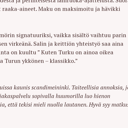
sta ja perinteisestä lähiruoka-ajattelusta. Suor
t raaka-aineet. Maku on maksimoitu ja hävikki
rin signatuuriksi, vaikka sisältö vaihtuu parin
en virkeänä. Salin ja keittiön yhteistyö saa aina
inta on kuultu ” Kuten Turku on ainoa oikea
a Turun ykkönen – klassikko.”
issa kaunis scandimeininki. Taiteellisia annoksia, j
siakaspalvelu sopivalla huumorilla luo hienon
a, että tekisi mieli nuolla lautanen. Hyvä syy matku