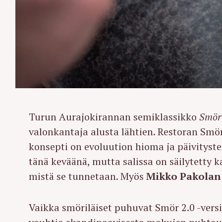
Turun Aurajokirannan semiklassikko
Smör
valonkantaja alusta lähtien. Restoran Smö
konsepti on evoluution hioma ja päivityst
tänä keväänä, mutta salissa on säilytetty 
mistä se tunnetaan. Myös
Mikko Pakolan
Vaikka smöriläiset puhuvat Smör 2.0 -versio