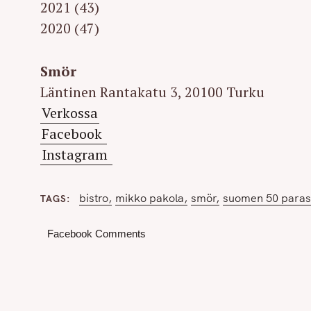
2021 (43)
2020 (47)
Smör
Läntinen Rantakatu 3, 20100 Turku
Verkossa
Facebook
Instagram
bistro
mikko pakola
smör
suomen 50 parast
TAGS
Facebook Comments
S
e
a