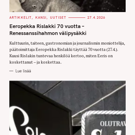
C
ARTIKKELIT
KANSI
UUTISET
27.4.2026
A
T
Eeropekka Rislakki 70 vuotta –
E
G
Renessanssihahmon välipysäkki
O
R
Kulttuurin, taiteen, gastronomian ja journalismin moniottelija,
I
E
päätoimittaja Eeropekka Rislakki täyttää 70 vuotta (27.4.).
S
Kuusi Rislakin tuntevaa henkilöä kertoo, miten Eeris on
koskettanut – ja koskettaa..
Lue lisää