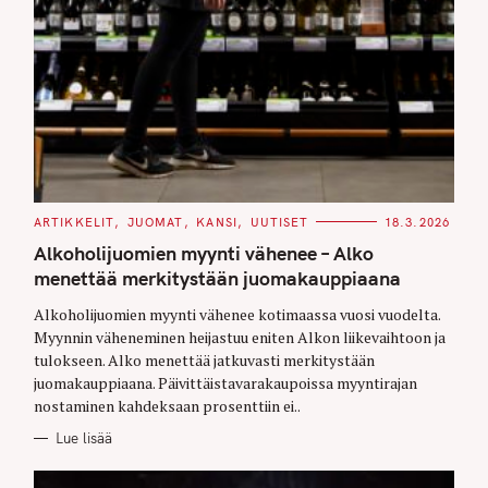
C
ARTIKKELIT
JUOMAT
KANSI
UUTISET
18.3.2026
A
T
Alkoholijuomien myynti vähenee – Alko
E
G
menettää merkitystään juomakauppiaana
O
R
Alkoholijuomien myynti vähenee kotimaassa vuosi vuodelta.
I
E
Myynnin väheneminen heijastuu eniten Alkon liikevaihtoon ja
S
tulokseen. Alko menettää jatkuvasti merkitystään
juomakauppiaana. Päivittäistavarakaupoissa myyntirajan
nostaminen kahdeksaan prosenttiin ei..
Lue lisää