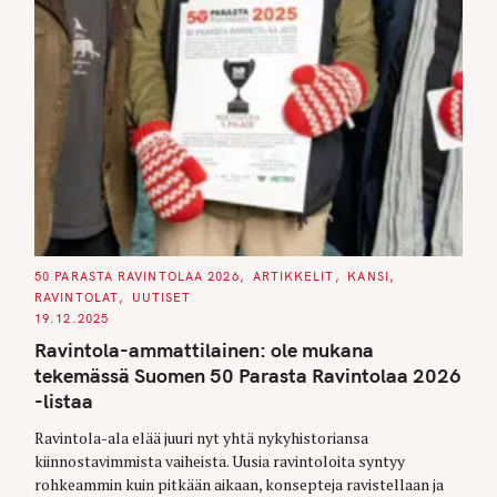
C
50 PARASTA RAVINTOLAA 2026
ARTIKKELIT
KANSI
A
RAVINTOLAT
UUTISET
T
E
19.12.2025
G
O
Ravintola-ammattilainen: ole mukana
R
I
tekemässä Suomen 50 Parasta Ravintolaa 2026
E
S
-listaa
Ravintola-ala elää juuri nyt yhtä nykyhistoriansa
kiinnostavimmista vaiheista. Uusia ravintoloita syntyy
rohkeammin kuin pitkään aikaan, konsepteja ravistellaan ja