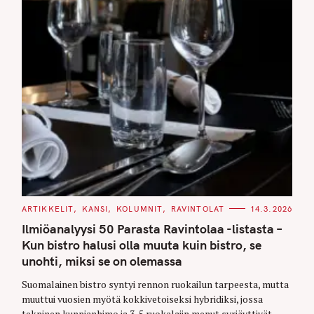
C
ARTIKKELIT
KANSI
KOLUMNIT
RAVINTOLAT
14.3.2026
A
T
Ilmiöanalyysi 50 Parasta Ravintolaa -listasta –
E
G
Kun bistro halusi olla muuta kuin bistro, se
O
unohti, miksi se on olemassa
R
I
S
E
Suomalainen bistro syntyi rennon ruokailun tarpeesta, mutta
S
e
muuttui vuosien myötä kokkivetoiseksi hybridiksi, jossa
a
tekninen kunnianhimo ja 3-5 ruokalajin menut syrjäyttivät