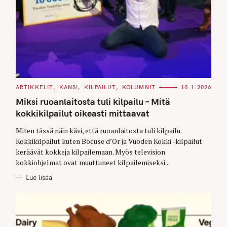
C
ARTIKKELIT
KANSI
KILPAILUT
KOLUMNIT
10.1.2026
A
T
Miksi ruoanlaitosta tuli kilpailu – Mitä
E
G
kokkikilpailut oikeasti mittaavat
O
R
Miten tässä näin kävi, että ruoanlaitosta tuli kilpailu.
I
E
Kokkikilpailut kuten Bocuse d’Or ja Vuoden Kokki -kilpailut
S
keräävät kokkeja kilpailemaan. Myös television
kokkiohjelmat ovat muuttuneet kilpailemiseksi...
Lue lisää