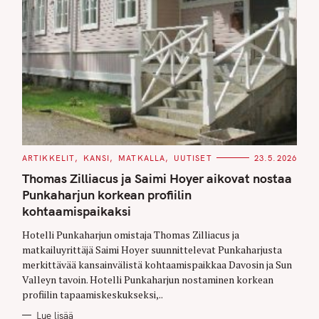
C
ARTIKKELIT
KANSI
MATKALLA
UUTISET
23.5.2026
A
T
Thomas Zilliacus ja Saimi Hoyer aikovat nostaa
E
G
Punkaharjun korkean profiilin
O
kohtaamispaikaksi
R
I
E
Hotelli Punkaharjun omistaja Thomas Zilliacus ja
S
matkailuyrittäjä Saimi Hoyer suunnittelevat Punkaharjusta
merkittävää kansainvälistä kohtaamispaikkaa Davosin ja Sun
Valleyn tavoin. Hotelli Punkaharjun nostaminen korkean
profiilin tapaamiskeskukseksi,..
Lue lisää