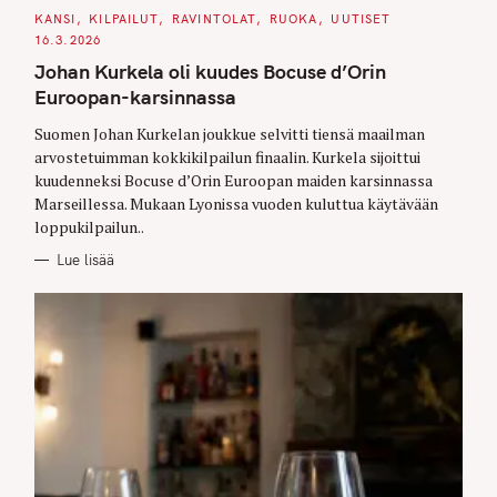
C
KANSI
KILPAILUT
RAVINTOLAT
RUOKA
UUTISET
A
16.3.2026
T
E
Johan Kurkela oli kuudes Bocuse d’Orin
G
O
Euroopan-karsinnassa
R
I
E
Suomen Johan Kurkelan joukkue selvitti tiensä maailman
S
arvostetuimman kokkikilpailun finaalin. Kurkela sijoittui
kuudenneksi Bocuse d’Orin Euroopan maiden karsinnassa
Marseillessa. Mukaan Lyonissa vuoden kuluttua käytävään
loppukilpailun..
Lue lisää