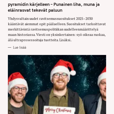
G
pyramidin kärjelleen – Punainen liha, muna ja
O
eläinrasvat tekevät paluun
R
I
E
Yhdysvaltain uudet ravitsemussuositukset 2025–2030
S
kääntävät aiemmat opit päälaelleen. Suositukset tarkoittavat
merkittävintä ravitsemuspolitiikan uudelleenmäärittelyä
maan historiassa. Viesti on yksinkertainen: syö oikeaa ruokaa,
älä ultraprosessoituja tuotteita. Lisäksi..
Lue lisää