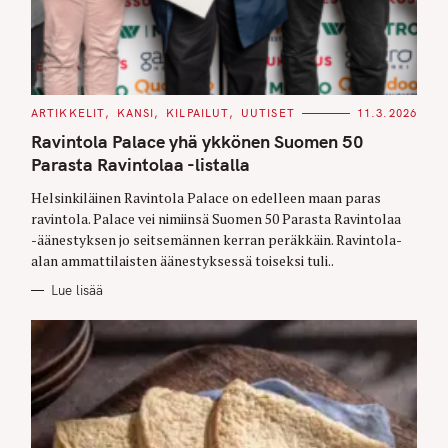
C
ARTIKKELIT
KANSI
KILPAILUT
UUTISET
11.3.2026
A
T
Ravintola Palace yhä ykkönen Suomen 50
E
G
Parasta Ravintolaa -listalla
O
R
Helsinkiläinen Ravintola Palace on edelleen maan paras
I
E
ravintola. Palace vei nimiinsä Suomen 50 Parasta Ravintolaa
S
-äänestyksen jo seitsemännen kerran peräkkäin. Ravintola-
alan ammattilaisten äänestyksessä toiseksi tuli..
Lue lisää