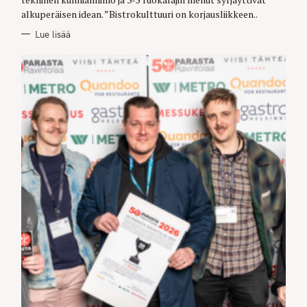
r
alkuperäisen idean. ”Bistrokulttuuri on korjausliikkeen..
c
Lue lisää
h
f
o
r
: