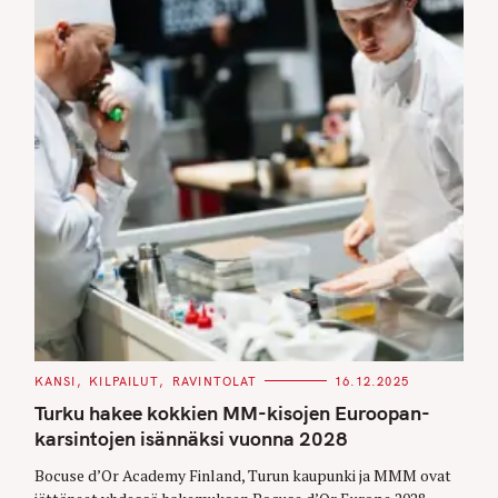
C
KANSI
KILPAILUT
RAVINTOLAT
16.12.2025
A
T
Turku hakee kokkien MM-kisojen Euroopan-
E
G
karsintojen isännäksi vuonna 2028
O
R
Bocuse d’Or Academy Finland, Turun kaupunki ja MMM ovat
I
E