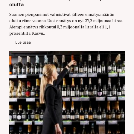
O
olutta
R
I
E
Suomen pienpanimot valmistivat jälleen ennätysmäärän
S
olutta viime vuonna. Uusi ennätys on nyt 27,3 miljoonaa litraa.
Aiempi ennätys rikkoutui 0,3 miljoonalla litralla eli 1,1
prosentilla. Kasvu..
Lue lisää