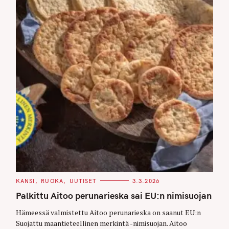
C
KANSI
RUOKA
UUTISET
3.3.2026
A
T
Palkittu Aitoo perunarieska sai EU:n nimisuojan
E
G
O
Hämeessä valmistettu Aitoo perunarieska on saanut EU:n
R
Suojattu maantieteellinen merkintä -nimisuojan. Aitoo
I