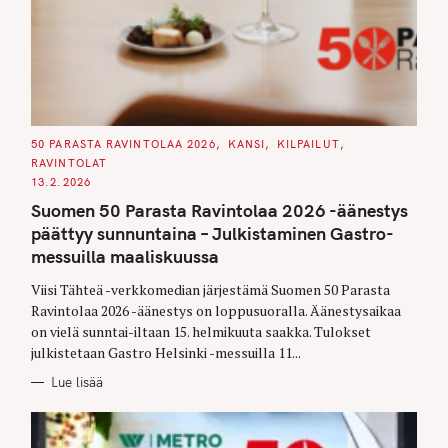
C
50 PARASTA RAVINTOLAA 2026
KANSI
KILPAILUT
A
RAVINTOLAT
T
E
13.2.2026
G
O
Suomen 50 Parasta Ravintolaa 2026 -äänestys
R
I
päättyy sunnuntaina – Julkistaminen Gastro-
E
S
messuilla maaliskuussa
Viisi Tähteä -verkkomedian järjestämä Suomen 50 Parasta
Ravintolaa 2026 -äänestys on loppusuoralla. Äänestysaikaa
on vielä sunntai-iltaan 15. helmikuuta saakka. Tulokset
julkistetaan Gastro Helsinki -messuilla 11...
Lue lisää