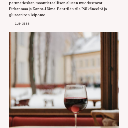
E
perunarieskan maantieteellisen alueen muodostavat
S
Pirkanmaa ja Kanta-Häme. Penttilän tila Pälkäneeltä ja
gluteeniton leipomo..
Lue lisää