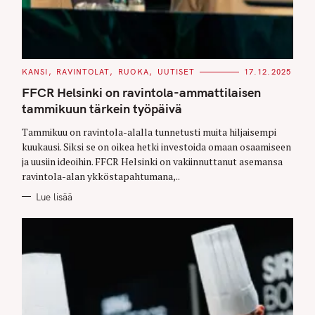
C
KANSI
RAVINTOLAT
RUOKA
UUTISET
17.12.2025
A
T
FFCR Helsinki on ravintola-ammattilaisen
E
G
tammikuun tärkein työpäivä
O
R
Tammikuu on ravintola-alalla tunnetusti muita hiljaisempi
I
E
kuukausi. Siksi se on oikea hetki investoida omaan osaamiseen
S
ja uusiin ideoihin. FFCR Helsinki on vakiinnuttanut asemansa
ravintola-alan ykköstapahtumana,..
Lue lisää