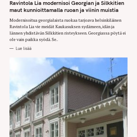
T
Ravintola Lia modernisoi Georgian ja Silkkitien
E
G
maut kunnioittamalla ruoan ja viinin muistia
O
R
Modernisoitua georgialaista ruokaa tarjoava helsinkiläinen
I
E
Ravintola Lia vie meidät Kaukasuksen sydämeen, idän ja
S
lännen yhdistävän Silkkitien risteykseen. Georgiassa pöytä ei
ole vain paikka syödä. Se..
Lue lisää