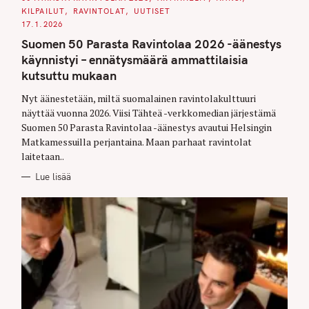
A
KILPAILUT
RAVINTOLAT
UUTISET
T
E
17.1.2026
G
O
Suomen 50 Parasta Ravintolaa 2026 -äänestys
R
I
käynnistyi – ennätysmäärä ammattilaisia
E
S
kutsuttu mukaan
Nyt äänestetään, miltä suomalainen ravintolakulttuuri
näyttää vuonna 2026. Viisi Tähteä -verkkomedian järjestämä
Suomen 50 Parasta Ravintolaa -äänestys avautui Helsingin
Matkamessuilla perjantaina. Maan parhaat ravintolat
laitetaan..
Lue lisää