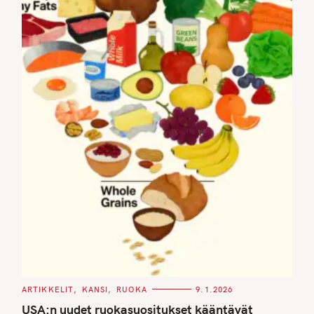
C
ARTIKKELIT
KANSI
RUOKA
9.1.2026
A
T
USA:n uudet ruokasuositukset kääntävät
E