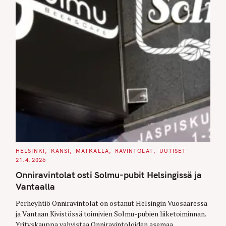
C
HELSINKI
KANSI
MATKALLA
RAVINTOLAT
UUTISET
A
21.4.2026
T
E
Onniravintolat osti Solmu-pubit Helsingissä ja
G
O
Vantaalla
R
I
E
Perheyhtiö Onniravintolat on ostanut Helsingin Vuosaaressa
S
ja Vantaan Kivistössä toimivien Solmu-pubien liiketoiminnan.
Yrityskauppa vahvistaa Onniravintoloiden asemaa