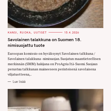
C
KANSI
RUOKA
UUTISET
15.4.2026
A
T
Savolainen talakkuna on Suomen 18.
E
G
nimisuojattu tuote
O
R
Euroopan komissio on hyväksynyt Savolainen talkkuna /
I
E
Savolainen talakkuna -nimisuojan. Suojatun maantieteellisen
S
merkinnän (SMM) hakijana on ProAgria Itä-Suomi. Suojaus
perustuu talkkunan maineeseen perinteisenä savolaisena
viljatuotteena,..
Lue lisää