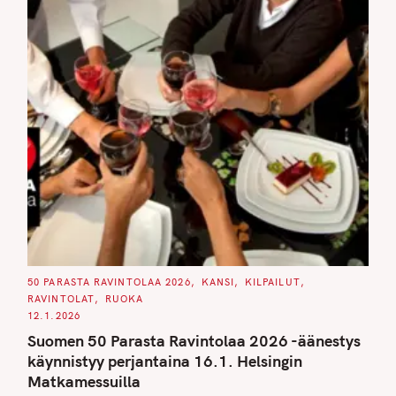
C
50 PARASTA RAVINTOLAA 2026
KANSI
KILPAILUT
A
RAVINTOLAT
RUOKA
T
E
12.1.2026
G
O
Suomen 50 Parasta Ravintolaa 2026 -äänestys
R
I
käynnistyy perjantaina 16.1. Helsingin
E
S
Matkamessuilla