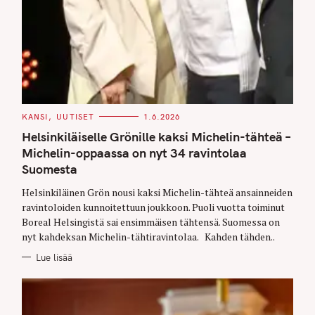
C
KANSI
UUTISET
1.6.2026
A
T
Helsinkiläiselle Grönille kaksi Michelin-tähteä –
E
G
Michelin-oppaassa on nyt 34 ravintolaa
O
Suomesta
R
I
E
Helsinkiläinen Grön nousi kaksi Michelin-tähteä ansainneiden
S
ravintoloiden kunnoitettuun joukkoon. Puoli vuotta toiminut
Boreal Helsingistä sai ensimmäisen tähtensä. Suomessa on
nyt kahdeksan Michelin-tähtiravintolaa. Kahden tähden..
Lue lisää