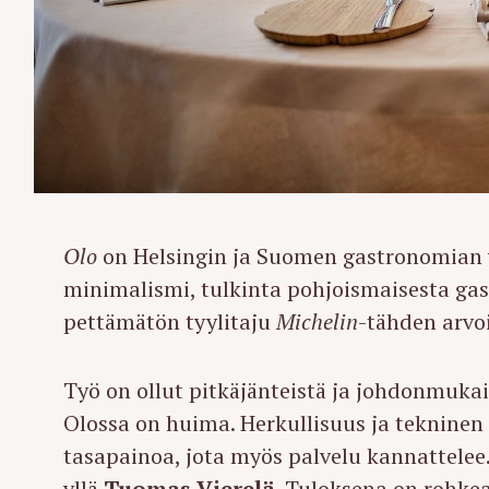
Olo
on Helsingin ja Suomen gastronomian y
minimalismi, tulkinta pohjoismaisesta gas
pettämätön tyylitaju
Michelin
-tähden arvoi
Työ on ollut pitkäjänteistä ja johdonmuka
Olossa on huima. Herkullisuus ja teknine
tasapainoa, jota myös palvelu kannattelee.
yllä
Tuomas Vierelä
. Tuloksena on rohkea