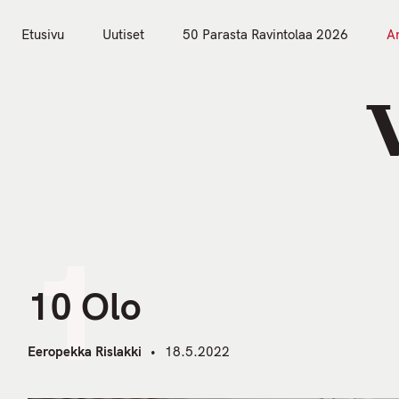
S
k
Etusivu
Uutiset
50 Parasta Ravintolaa 2026
Ar
i
Etusivu
Uutiset
p
t
o
c
o
n
t
1
e
n
10 Olo
t
Eeropekka Rislakki
18.5.2022