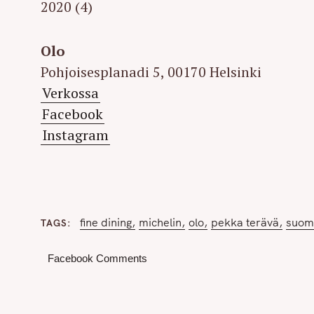
2020 (4)
Olo
Pohjoisesplanadi 5, 00170 Helsinki
Verkossa
Facebook
Instagram
fine dining
michelin
olo
pekka terävä
suome
TAGS
Facebook Comments
S
e
a