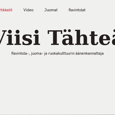
tikkelit
Video
Juomat
Ravintolat
50 Parasta Ravintolaa 2026
Artikkelit
Video
Viisi Tähte
Ravintola-, juoma- ja ruokakulttuurin äänenkannattaja