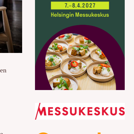
nen
ta