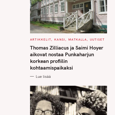
C
ARTIKKELIT
KANSI
MATKALLA
UUTISET
A
T
Thomas Zilliacus ja Saimi Hoyer
E
G
aikovat nostaa Punkaharjun
O
R
korkean profiilin
I
E
kohtaamispaikaksi
S
Lue lisää