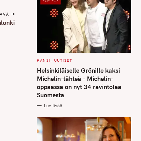
AVA
alonki
C
KANSI
UUTISET
A
T
Helsinkiläiselle Grönille kaksi
E
G
Michelin-tähteä – Michelin-
O
R
oppaassa on nyt 34 ravintolaa
I
E
Suomesta
S
Lue lisää