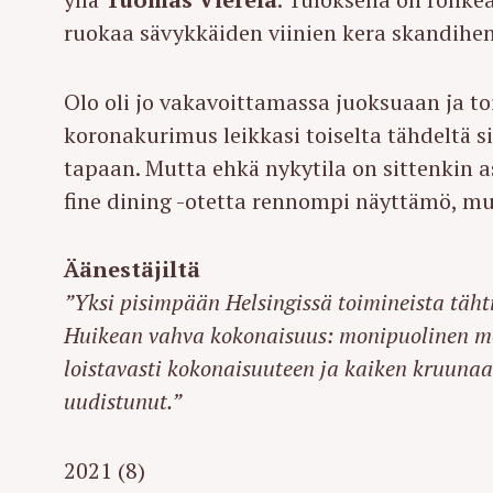
ruokaa sävykkäiden viinien kera skandihen
Olo oli jo vakavoittamassa juoksuaan ja toi
koronakurimus leikkasi toiselta tähdeltä si
tapaan. Mutta ehkä nykytila on sittenkin 
fine dining -otetta rennompi näyttämö, mutt
Äänestäjiltä
”Yksi pisimpään Helsingissä toimineista tähti
Huikean vahva kokonaisuus: monipuolinen men
loistavasti kokonaisuuteen ja kaiken kruunaa 
uudistunut.”
2021 (8)