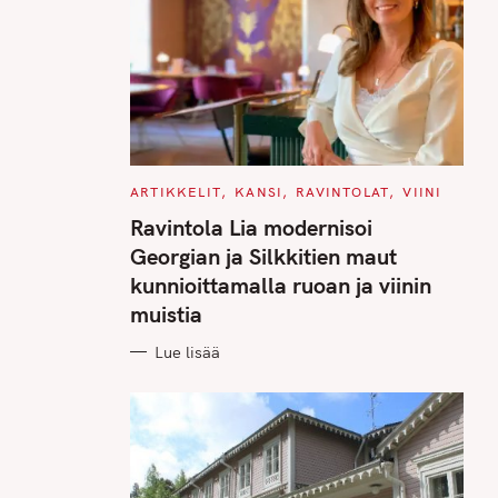
C
ARTIKKELIT
KANSI
RAVINTOLAT
VIINI
A
T
Ravintola Lia modernisoi
E
G
Georgian ja Silkkitien maut
O
R
kunnioittamalla ruoan ja viinin
I
E
muistia
S
Lue lisää