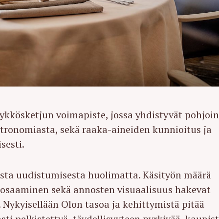
kkösketjun voimapiste, jossa yhdistyvät pohjoi
tronomiasta, sekä raaka-aineiden kunnioitus ja
sesti.
ista uudistumisesta huolimatta. Käsityön määrä
n osaaminen sekä annosten visuaalisuus hakevat
 Nykyisellään Olon tasoa ja kehittymistä pitää
sti pelkistettyä, täydellisyyteen pyrkivää, kaunis