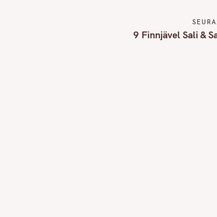
SEURA
Press Esc to cancel.
9 Finnjävel Sali & S