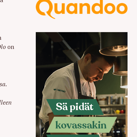
n
lo
on
sa.
lleen