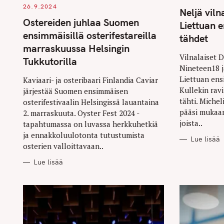
G
G
26.9.2024
O
O
Neljä viln
R
R
Ostereiden juhlaa Suomen
I
I
Liettuan 
E
E
ensimmäisillä osterifestareilla
S
S
tähdet
marraskuussa Helsingin
Vilnalaiset 
Tukkutorilla
Nineteen18 j
Liettuan ens
Kaviaari- ja osteribaari Finlandia Caviar
Kullekin rav
järjestää Suomen ensimmäisen
tähti. Miche
osterifestivaalin Helsingissä lauantaina
pääsi mukaan
2. marraskuuta. Oyster Fest 2024 -
joista..
tapahtumassa on luvassa herkkuhetkiä
ja ennakkoluulotonta tutustumista
Lue lisää
osterien valloittavaan..
Lue lisää