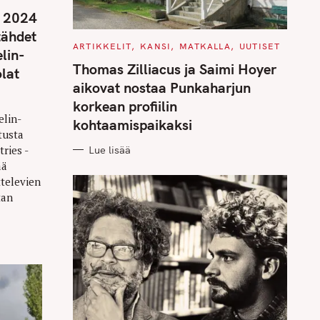
n 2024
tähdet
C
ARTIKKELIT
KANSI
MATKALLA
UUTISET
lin-
A
T
Thomas Zilliacus ja Saimi Hoyer
lat
E
G
aikovat nostaa Punkaharjun
O
R
korkean profiilin
I
elin-
E
kohtaamispaikaksi
S
tusta
ries -
Lue lisää
ää
ttelevien
tan