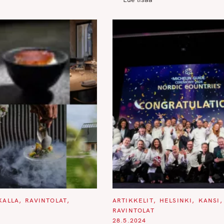
C
KALLA
RAVINTOLAT
ARTIKKELIT
HELSINKI
KANSI
A
RAVINTOLAT
T
E
28.5.2024