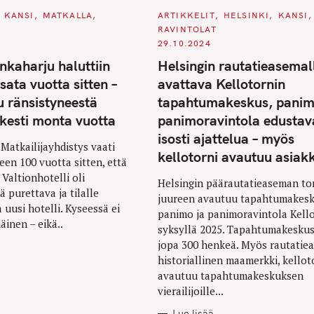
C
KANSI
MATKALLA
ARTIKKELIT
HELSINKI
KANSI
A
RAVINTOLAT
T
Press Esc to cancel.
E
29.10.2024
G
O
nkaharju haluttiin
Helsingin rautatieasemal
R
I
sata vuotta sitten –
avattava Kellotornin
E
S
u ränsistyneestä
tapahtumakeskus, panim
 kesti monta vuotta
panimoravintola edustav
isosti ajattelua – myös
Matkailijayhdistys vaati
kellotorni avautuu asiakk
een 100 vuotta sitten, että
Valtionhotelli oli
Helsingin päärautatieaseman to
 purettava ja tilalle
juureen avautuu tapahtumakesk
 uusi hotelli. Kyseessä ei
panimo ja panimoravintola Kello
äinen – eikä..
syksyllä 2025. Tapahtumakeskus
jopa 300 henkeä. Myös rautatie
historiallinen maamerkki, kelloto
avautuu tapahtumakeskuksen
vierailijoille...
Lue lisää