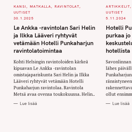
r
C
C
KANSI
MATKALLA
RAVINTOLAT
ARTIKKELIT
A
A
UUTISET
UUTISET
c
T
T
E
E
30.1.2025
5.11.2024
h
G
G
O
O
Le Ankka -ravintolan Sari Helin
Hotelli Pu
f
R
R
I
I
ja Ilkka Lääveri ryhtyvät
purkaa jo 
o
E
E
S
S
vetämään Hotelli Punkaharjun
keskustel
r
ravintolatoimintaa
hotellista
:
Kohti Helsingin ravintoloiden kärkeä
Savonlinnan 
kipuavan Le Ankka -ravintolan
lähes päiväll
omistajapariskunta Sari Helin ja Ilkka
Punkaharjun 
Lääveri ryhtyvät vetämään Hotelli
ränsistyneenä
Punkaharjun ravintolaa. Ravintola
rakennettava
Metsä avaa ovensa toukokuussa. Helin..
ollut ensimm
Lue lisää
Lue lisää