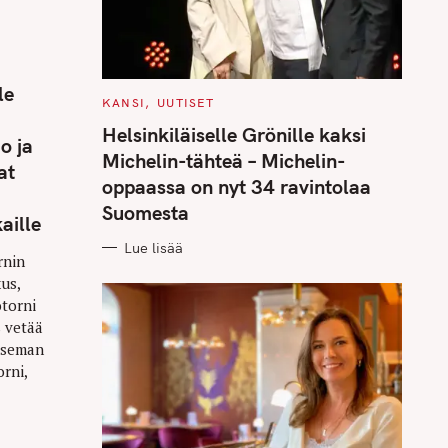
le
C
KANSI
UUTISET
A
T
Helsinkiläiselle Grönille kaksi
o ja
E
G
Michelin-tähteä – Michelin-
at
O
R
oppaassa on nyt 34 ravintolaa
I
E
Suomesta
aille
S
Lue lisää
rnin
us,
torni
 vetää
aseman
rni,