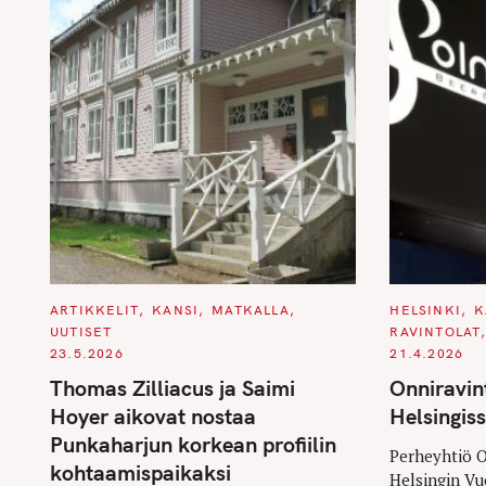
C
C
ARTIKKELIT
KANSI
MATKALLA
HELSINKI
K
A
A
UUTISET
RAVINTOLAT
T
T
E
E
23.5.2026
21.4.2026
G
G
O
O
Thomas Zilliacus ja Saimi
Onniravin
R
R
I
I
Hoyer aikovat nostaa
Helsingiss
E
E
S
S
Punkaharjun korkean profiilin
Perheyhtiö O
kohtaamispaikaksi
Helsingin Vu