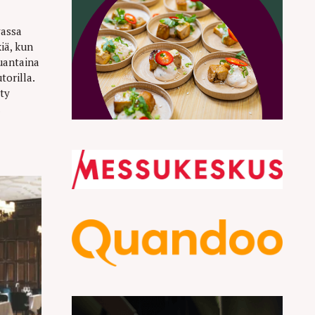
vassa
iä, kun
uantaina
orilla.
tty
.