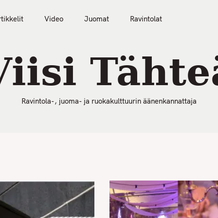
50 Parasta Ravintolaa 2026
Artikkelit
Video
tikkelit
Video
Juomat
Ravintolat
Viisi Tähte
Ravintola-, juoma- ja ruokakulttuurin äänenkannattaja