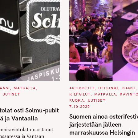
C
ANSI
MATKALLA
ARTIKKELIT
HELSINKI
KANSI
A
UUTISET
KILPAILUT
MATKALLA
RAVINT
T
E
RUOKA
UUTISET
G
7.10.2025
O
tolat osti Solmu-pubit
R
Suomen ainoa osterifesti
I
ä ja Vantaalla
E
järjestetään jälleen
S
nniravintolat on ostanut
marraskuussa Helsingin
osaaressa ja Vantaan