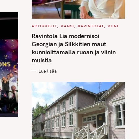
C
ARTIKKELIT
KANSI
RAVINTOLAT
VIINI
A
T
Ravintola Lia modernisoi
E
G
Georgian ja Silkkitien maut
O
R
kunnioittamalla ruoan ja viinin
I
E
muistia
S
Lue lisää