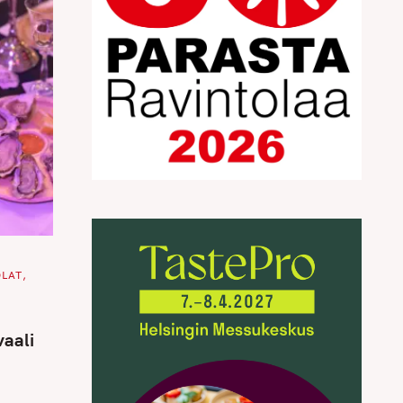
OLAT
vaali