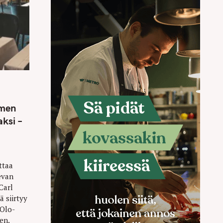
omen
aksi –
ttaa
evan
Carl
ä siirtyy
 Olo-
en.