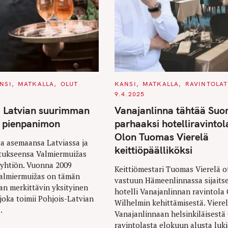
C
NSI
MATKALLA
OLUT
KANSI
MATKALLA
RAVINTOLAT
A
9.4.2025
T
E
a Latvian suurimman
Vanajanlinna tähtää Su
G
O
n pienpanimon
parhaaksi hotelliravintol
R
I
Olon Tuomas Vierelä
E
aa asemaansa Latviassa ja
S
keittiöpäälliköksi
stukseensa Valmiermuižas
oyhtiön. Vuonna 2009
Keittiömestari Tuomas Vierelä o
Valmiermuižas on tämän
vastuun Hämeenlinnassa sijaits
an merkittävin yksityinen
hotelli Vanajanlinnan ravintola 
joka toimii Pohjois-Latvian
Wilhelmin kehittämisestä. Vierel
.
Vanajanlinnaan helsinkiläisestä
ravintolasta elokuun alusta luki