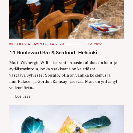
C
50 PARASTA RAVINTOLAA 2023
30.3.2023
A
T
11 Boulevard Bar & Seafood, Helsinki
E
G
O
Matti Wikbergin W-Restaurantsin uusin tulokas on kala- ja
R
äyriäisravintola, jonka osakkaana on keittiöstä
I
E
vastaava Sylvester Soisalo, jolla on vankka kokemus ja
S
mm. Palace– ja Gordon Ramsay -taustaa. Moni on yrittänyt
vedeneläviin..
Lue lisää