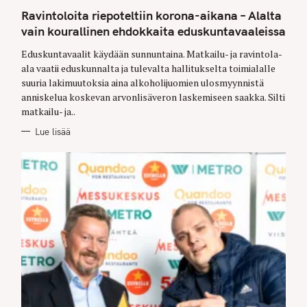
G
O
Ravintoloita riepoteltiin korona-aikana – Alalta
R
I
vain kourallinen ehdokkaita eduskuntavaaleissa
E
S
Eduskuntavaalit käydään sunnuntaina. Matkailu- ja ravintola-
ala vaatii eduskunnalta ja tulevalta hallitukselta toimialalle
suuria lakimuutoksia aina alkoholijuomien ulosmyynnistä
anniskelua koskevan arvonlisäveron laskemiseen saakka. Silti
matkailu- ja..
Lue lisää