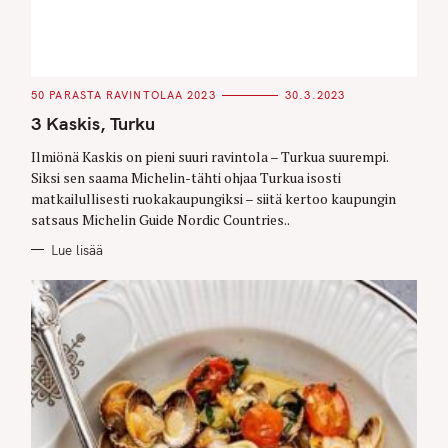
C
50 PARASTA RAVINTOLAA 2023
30.3.2023
A
T
3 Kaskis, Turku
E
G
O
Ilmiönä Kaskis on pieni suuri ravintola – Turkua suurempi.
R
Siksi sen saama Michelin-tähti ohjaa Turkua isosti
I
E
matkailullisesti ruokakaupungiksi – siitä kertoo kaupungin
S
satsaus Michelin Guide Nordic Countries..
Lue lisää