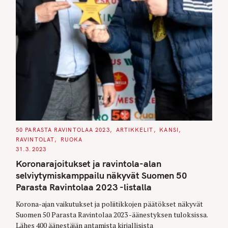
C
50 PARASTA RAVINTOLAA 2023
ARTIKKELIT
KANSI
A
RAVINTOLAT
RUOKA
T
E
31.3.2023
G
O
Koronarajoitukset ja ravintola-alan
R
I
selviytymiskamppailu näkyvät Suomen 50
E
S
Parasta Ravintolaa 2023 -listalla
Korona-ajan vaikutukset ja poliitikkojen päätökset näkyvät
Suomen 50 Parasta Ravintolaa 2023 -äänestyksen tuloksissa.
Lähes 400 äänestäjän antamista kirjallisista