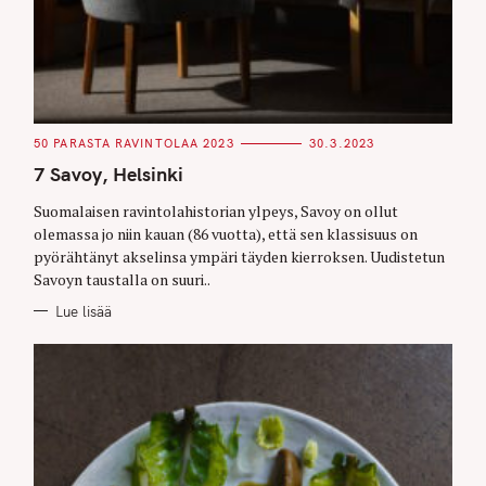
C
50 PARASTA RAVINTOLAA 2023
30.3.2023
A
T
7 Savoy, Helsinki
E
G
O
Suomalaisen ravintolahistorian ylpeys, Savoy on ollut
R
olemassa jo niin kauan (86 vuotta), että sen klassisuus on
I
E
pyörähtänyt akselinsa ympäri täyden kierroksen. Uudistetun
S
Savoyn taustalla on suuri..
Lue lisää
S
e
a