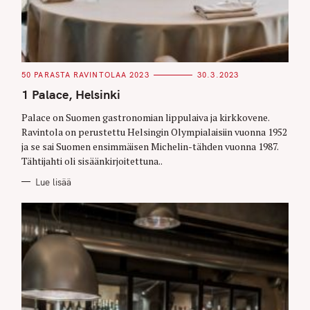
C
50 PARASTA RAVINTOLAA 2023
30.3.2023
A
T
1 Palace, Helsinki
E
G
O
Palace on Suomen gastronomian lippulaiva ja kirkkovene.
R
Ravintola on perustettu Helsingin Olympialaisiin vuonna 1952
I
E
ja se sai Suomen ensimmäisen Michelin-tähden vuonna 1987.
S
Tähtijahti oli sisäänkirjoitettuna..
Lue lisää