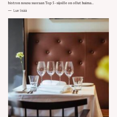
bistron nousu suoraan Top 5 -sijoille on ollut huima...
Lue lisää