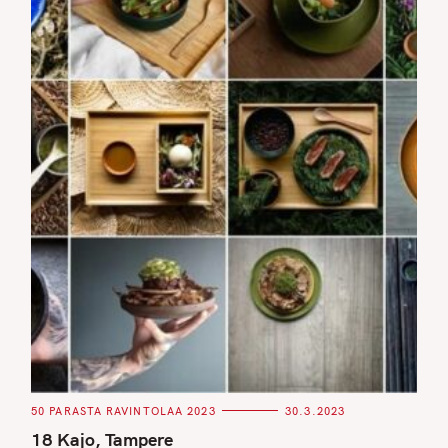
C
50 PARASTA RAVINTOLAA 2023
30.3.2023
A
T
18 Kajo, Tampere
E