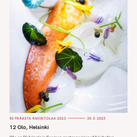
C
50 PARASTA RAVINTOLAA 2023
30.3.2023
A
T
12 Olo, Helsinki
E
G
O