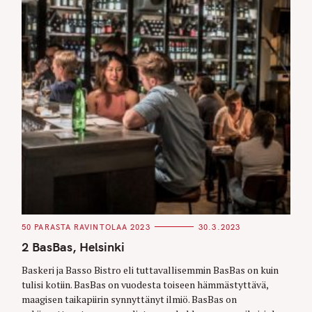
C
50 PARASTA RAVINTOLAA 2023
30.3.2023
A
T
2 BasBas, Helsinki
E
G
O
Baskeri ja Basso Bistro eli tuttavallisemmin BasBas on kuin
R
tulisi kotiin. BasBas on vuodesta toiseen hämmästyttävä,
I
E
maagisen taikapiirin synnyttänyt ilmiö. BasBas on
S