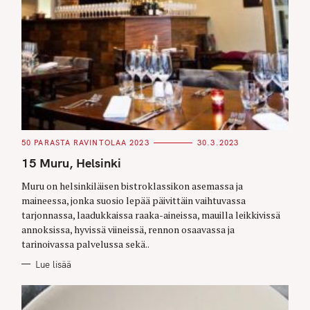
C
50 PARASTA RAVINTOLAA 2023
30.3.2023
A
T
15 Muru, Helsinki
E
G
O
Muru on helsinkiläisen bistroklassikon asemassa ja
R
maineessa, jonka suosio lepää päivittäin vaihtuvassa
I
E
tarjonnassa, laadukkaissa raaka-aineissa, mauilla leikkivissä
S
annoksissa, hyvissä viineissä, rennon osaavassa ja
tarinoivassa palvelussa sekä..
Lue lisää