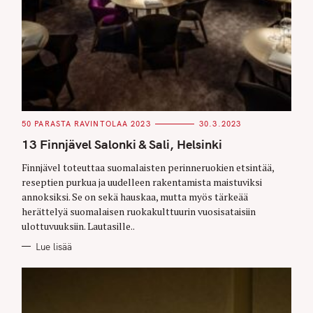
C
50 PARASTA RAVINTOLAA 2023
30.3.2023
A
T
13 Finnjävel Salonki & Sali, Helsinki
E
G
O
Finnjävel toteuttaa suomalaisten perinneruokien etsintää,
R
reseptien purkua ja uudelleen rakentamista maistuviksi
I
E
annoksiksi. Se on sekä hauskaa, mutta myös tärkeää
S
herättelyä suomalaisen ruokakulttuurin vuosisataisiin
ulottuvuuksiin. Lautasille..
Lue lisää