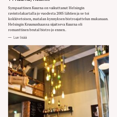
E
G
O
Sympaattinen Kuurna on vaikuttanut Helsingin
R
ravintolakartalla jo vuodesta 2005 lähtien ja se toi
I
E
kokkivetoisen, matalan kynnyksen bistroajattelun mukanaan.
S
Helsingin Kruununhaassa sijaitseva Kuurna oli
romanttinen brutal bistro jo ennen..
Lue lisää