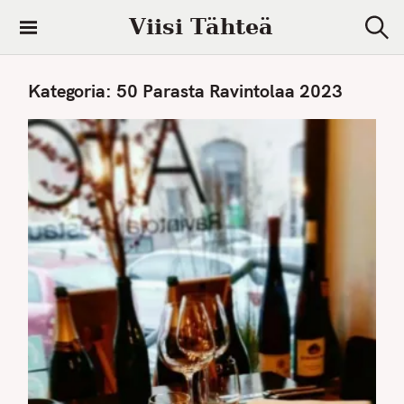
S
Viisi Tähteä
k
S
i
e
a
p
Kategoria:
50 Parasta Ravintolaa 2023
r
t
c
h
o
c
o
n
t
e
n
t