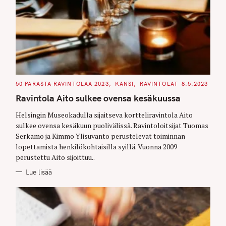
C
50 PARASTA RAVINTOLAA 2023
KANSI
RAVINTOLAT
8.5.2023
A
T
Ravintola Aito sulkee ovensa kesäkuussa
E
G
O
Helsingin Museokadulla sijaitseva kortteliravintola Aito
R
sulkee ovensa kesäkuun puolivälissä. Ravintoloitsijat Tuomas
I
E
Serkamo ja Kimmo Ylisuvanto perustelevat toiminnan
S
lopettamista henkilökohtaisilla syillä. Vuonna 2009
perustettu Aito sijoittuu..
Lue lisää