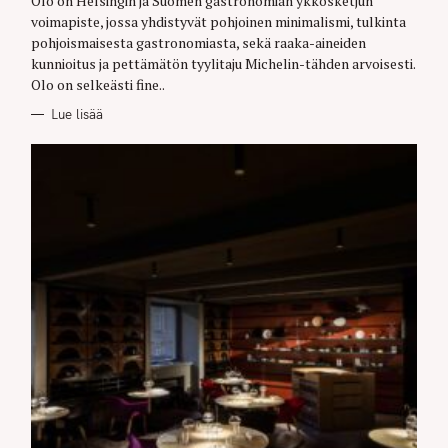
Olo on Helsingin ja Suomen gastronomian ykkösketjun
R
voimapiste, jossa yhdistyvät pohjoinen minimalismi, tulkinta
I
E
pohjoismaisesta gastronomiasta, sekä raaka-aineiden
S
kunnioitus ja pettämätön tyylitaju Michelin-tähden arvoisesti.
Olo on selkeästi fine..
Lue lisää