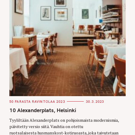
C
50 PARASTA RAVINTOLAA 2023
30.3.2023
A
T
10 Alexanderplats, Helsinki
E
G
O
Tyyliltään Alexanderplats on pohjoismaista modernismia,
R
päivitetty versio siitä. Vauhtia on otettu
I
E
ruotsalaisesta husmanskost-kotiruoasta, joka taivutetaan
S