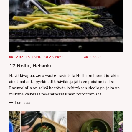
C
50 PARASTA RAVINTOLAA 2023
30.3.2023
A
T
17 Nolla, Helsinki
E
G
O
Hävikkivapaa, zero waste -ravintola Nolla on luonut jotakin
R
ainutlaatuista pyrkimällä hävikin ja jätteen poistamiseksi.
I
E
Ravintolalla on selvä kestävän kehityksen ideologia, joka on
S
mukana kaikessa tekemisessä ilman toitottamista..
Lue lisää