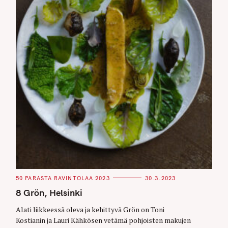
r
c
h
f
o
r
:
C
50 PARASTA RAVINTOLAA 2023
30.3.2023
A
T
8 Grön, Helsinki
E
G
O
Alati liikkeessä oleva ja kehittyvä Grön on Toni
R
Kostianin ja Lauri Kähkösen vetämä pohjoisten makujen
I
E