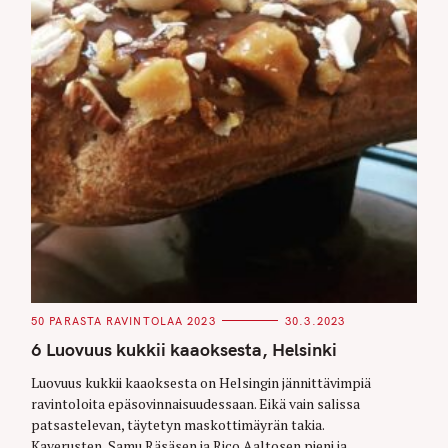
C
50 PARASTA RAVINTOLAA 2023
30.3.2023
A
T
6 Luovuus kukkii kaaoksesta, Helsinki
E
G
O
Luovuus kukkii kaaoksesta on Helsingin jännittävimpiä
R
ravintoloita epäsovinnaisuudessaan. Eikä vain salissa
I
E
patsastelevan, täytetyn maskottimäyrän takia.
S
Kaverusten, Samu Räsäsen ja Rico Aaltosen pieni ja