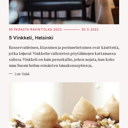
C
50 PARASTA RAVINTOLAA 2023
30.3.2023
A
T
5 Vinkkeli, Helsinki
E
G
O
Konservatiivinen, klassinen ja perinnetietoinen ovat käsitteitä,
R
jotka leijuvat Vinkkelin valkoisten pöytäliinojen kattamassa
I
E
salissa. Vinkkeli on kuin peruskallio, johon nojata, kun koko
S
muu Suomi heiluu erinäisten lainakonseptien ja..
Lue lisää