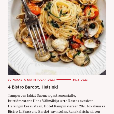
C
50 PARASTA RAVINTOLAA 2023
30.3.2023
A
T
4 Bistro Bardot, Helsinki
E
G
O
Tampereen lahjat Suomen gastronomialle,
R
keittiömestarit Hans Välimäki ja Arto Rastas avasivat
I
E
Helsingin keskustaan, Hotel Kämpin viereen 2020 lokakuussa
S
Bistro & Brasserie Bardot-ravintolan. Ranskalaishenkisen