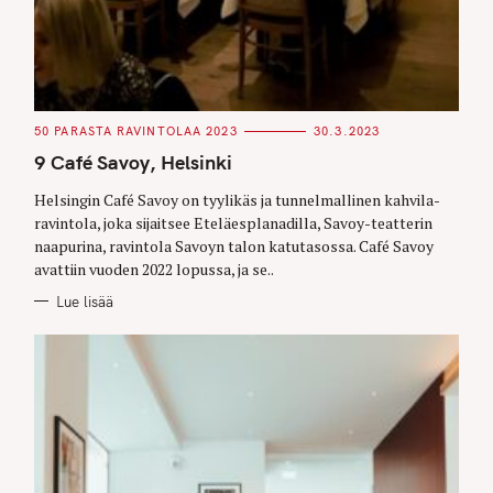
C
50 PARASTA RAVINTOLAA 2023
30.3.2023
A
T
9 Café Savoy, Helsinki
E
G
O
Helsingin Café Savoy on tyylikäs ja tunnelmallinen kahvila-
R
ravintola, joka sijaitsee Eteläesplanadilla, Savoy-teatterin
I
E
naapurina, ravintola Savoyn talon katutasossa. Café Savoy
S
avattiin vuoden 2022 lopussa, ja se..
Lue lisää