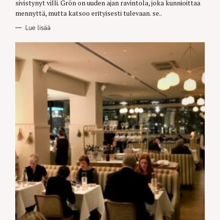
sivistynyt villi. Grön on uuden ajan ravintola, joka kunnioittaa
S
mennyttä, mutta katsoo erityisesti tulevaan. se..
Lue lisää