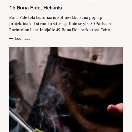
A
T
16 Bona Fide, Helsinki
E
G
O
Bona Fide teki historiaa jo kolmiviikkoisena pop up -
R
projektina kaksi vuotta sitten, jolloin se ylsi 50 Parhaan
I
E
Ravintolan listalle sijalle 49. Bona Fide tarkoittaa: ”aito,..
S
Lue lisää