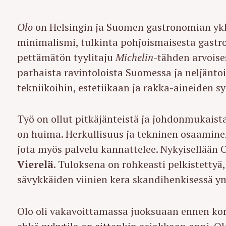
Olo
on Helsingin ja Suomen gastronomian ykk
minimalismi, tulkinta pohjoismaisesta gastr
pettämätön tyylitaju
Michelin
-tähden arvoises
parhaista ravintoloista Suomessa ja neljänto
tekniikoihin, estetiikaan ja rakka-aineiden 
Työ on ollut pitkäjänteistä ja johdonmukaist
on huima. Herkullisuus ja tekninen osaamine
jota myös palvelu kannattelee. Nykyisellään O
Vierelä
. Tuloksena on rohkeasti pelkistettyä
sävykkäiden viinien kera skandihenkisessä y
Olo oli vakavoittamassa juoksuaan ennen koro