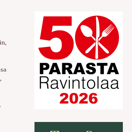
in,
ssa
,
.