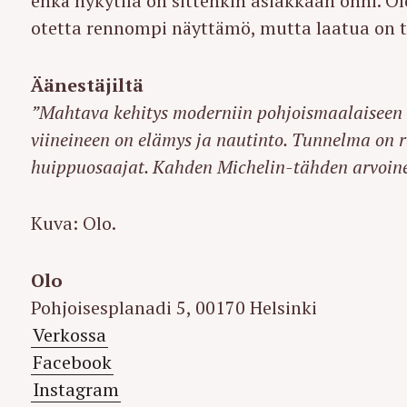
ehkä nykytila on sittenkin asiakkaan onni. O
otetta rennompi näyttämö, mutta laatua on tää
Äänestäjiltä
”
Mahtava kehitys moderniin pohjoismaalaiseen t
viineineen on elämys ja nautinto. Tunnelma on r
huippuosaajat.
Kahden Michelin-tähden arvoine
Kuva: Olo.
Olo
Pohjoisesplanadi 5, 00170 Helsinki
Verkossa
Facebook
Instagram