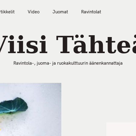
tikkelit
Video
Juomat
Ravintolat
50 Parasta Ravintolaa 2026
Artikkelit
Video
Viisi Tähte
Ravintola-, juoma- ja ruokakulttuurin äänenkannattaja