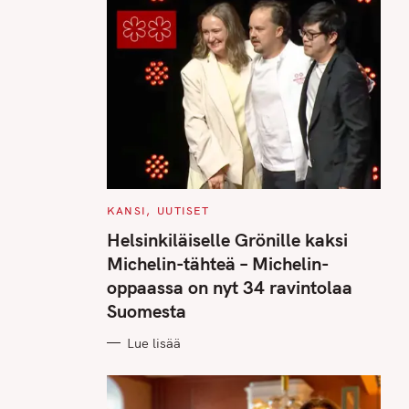
C
KANSI
UUTISET
A
T
Helsinkiläiselle Grönille kaksi
E
G
Michelin-tähteä – Michelin-
O
R
oppaassa on nyt 34 ravintolaa
I
E
Suomesta
S
Lue lisää