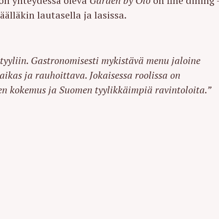
lon yhteydessä oleva
Garden by Olo
on fine dining 
lläkin lautasella ja lasissa.
yyliin. Gastronomisesti mykistävä menu jaloine
aikas ja rauhoittava.
Jokaisessa roolissa on
n kokemus ja Suomen tyylikkäimpiä ravintoloita.”