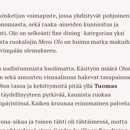
ösketjun voimapiste, jossa yhdistyvät pohjoinen
onomiasta, sekä raaka-aineiden kunnioitus ja
ti. Olo on selkeästi fine dining -kategorian yksi
ista ruokalajin
Menu Olo
on huima matka makuih
syvimpään olemukseen.
a uudistumisista huolimatta. Käsityön määrä Olo
n sekä annosten visuaalisuus hakevat tasapainoa
lon tasoa ja kehittymistä pitää yllä
Tuomas
, täydellisyyteen pyrkivää, kaunista ruokaa
mpäristössä. Kaiken kruunaa erinomainen palvelu
na-aikaa ja toinen tähti oli tähtäimessä, mutta