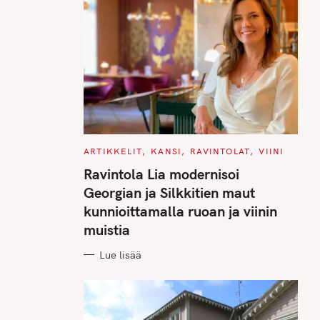
C
ARTIKKELIT
KANSI
RAVINTOLAT
VIINI
A
T
Ravintola Lia modernisoi
E
G
Georgian ja Silkkitien maut
O
R
kunnioittamalla ruoan ja viinin
I
E
muistia
S
Lue lisää