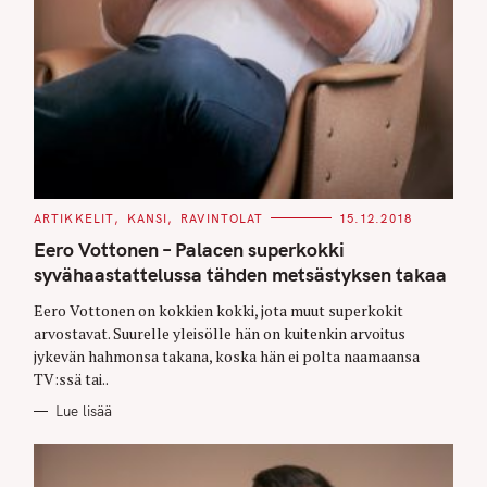
C
ARTIKKELIT
KANSI
RAVINTOLAT
15.12.2018
A
T
Eero Vottonen – Palacen superkokki
E
G
syvähaastattelussa tähden metsästyksen takaa
O
R
Eero Vottonen on kokkien kokki, jota muut superkokit
I
E
arvostavat. Suurelle yleisölle hän on kuitenkin arvoitus
S
jykevän hahmonsa takana, koska hän ei polta naamaansa
TV:ssä tai..
Lue lisää