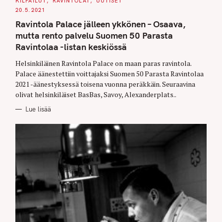
KILPAILUT
RAVINTOLAT
UUTISET
T
E
20.5.2021
G
O
Ravintola Palace jälleen ykkönen – Osaava,
R
I
mutta rento palvelu Suomen 50 Parasta
E
S
Ravintolaa -listan keskiössä
Helsinkiläinen Ravintola Palace on maan paras ravintola.
Palace äänestettiin voittajaksi Suomen 50 Parasta Ravintolaa
2021 -äänestyksessä toisena vuonna peräkkäin. Seuraavina
olivat helsinkiläiset BasBas, Savoy, Alexanderplats..
Lue lisää