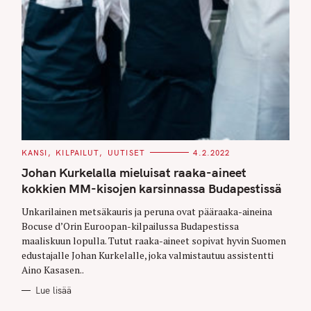
C
KANSI
KILPAILUT
UUTISET
4.2.2022
A
T
Johan Kurkelalla mieluisat raaka-aineet
E
G
kokkien MM-kisojen karsinnassa Budapestissä
O
R
Unkarilainen metsäkauris ja peruna ovat pääraaka-aineina
I
E
Bocuse d’Orin Euroopan-kilpailussa Budapestissa
S
maaliskuun lopulla. Tutut raaka-aineet sopivat hyvin Suomen
edustajalle Johan Kurkelalle, joka valmistautuu assistentti
S
Aino Kasasen..
e
Lue lisää
a