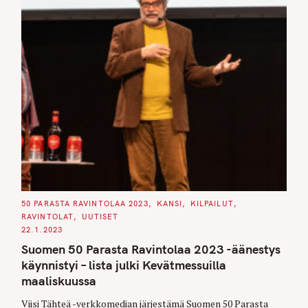
C
50 PARASTA RAVINTOLAA 2023
KANSI
KILPAILUT
A
RAVINTOLAT
UUTISET
T
E
22.1.2023
G
O
Suomen 50 Parasta Ravintolaa 2023 -äänestys
R
I
käynnistyi – lista julki Kevätmessuilla
E
S
maaliskuussa
Viisi Tähteä -verkkomedian järjestämä Suomen 50 Parasta