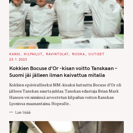
C
KANSI
KILPAILUT
RAVINTOLAT
RUOKA
UUTISET
A
23.1.2023
T
E
Kokkien Bocuse d’Or -kisan voitto Tanskaan –
G
O
Suomi jäi jälleen ilman kaivattua mitalia
R
I
E
Kokkien epäviralliseksi MM-kisaksi kutsuttu Bocuse d’Or oli
S
jälleen Tanskan suurta juhlaa. Tanskan edustaja Brian Mark
Hansen vei nimiinsä arvostetun kilpailun voiton Ranskan
Lyonissa maanantaina. Hopealle..
Lue lisää