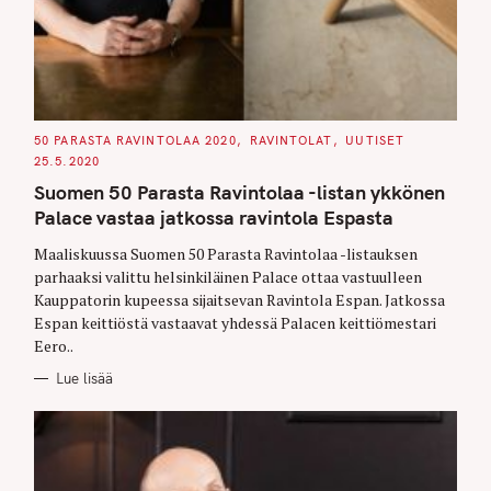
C
50 PARASTA RAVINTOLAA 2020
RAVINTOLAT
UUTISET
A
25.5.2020
T
E
Suomen 50 Parasta Ravintolaa -listan ykkönen
G
O
Palace vastaa jatkossa ravintola Espasta
R
I
E
Maaliskuussa Suomen 50 Parasta Ravintolaa -listauksen
S
parhaaksi valittu helsinkiläinen Palace ottaa vastuulleen
Kauppatorin kupeessa sijaitsevan Ravintola Espan. Jatkossa
Espan keittiöstä vastaavat yhdessä Palacen keittiömestari
Eero..
Lue lisää