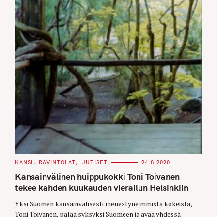
C
KANSI
RAVINTOLAT
UUTISET
24.8.2020
A
T
Kansainvälinen huippukokki Toni Toivanen
E
G
tekee kahden kuukauden vierailun Helsinkiin
O
R
Yksi Suomen kansainvälisesti menestyneimmistä kokeista,
I
E
Toni Toivanen, palaa syksyksi Suomeen ja avaa yhdessä
S