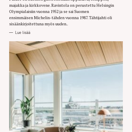
R
majakka ja kirkkovene. Ravintola on perustettu Helsingin
I
E
Olympialaisiin vuonna 1952 ja se sai Suomen
S
ensimmäisen Michelin-tähden vuonna 1987. Tähtijahti oli
sisäänkirjoitettuna myös uuden..
Lue lisää