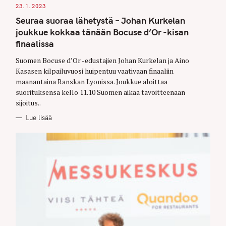
A
23.1.2023
T
E
Seuraa suoraa lähetystä – Johan Kurkelan
G
O
joukkue kokkaa tänään Bocuse d’Or -kisan
R
I
finaalissa
E
S
Suomen Bocuse d’Or -edustajien Johan Kurkelan ja Aino
Kasasen kilpailuvuosi huipentuu vaativaan finaaliin
maanantaina Ranskan Lyonissa. Joukkue aloittaa
suorituksensa kello 11.10 Suomen aikaa tavoitteenaan
sijoitus..
Lue lisää