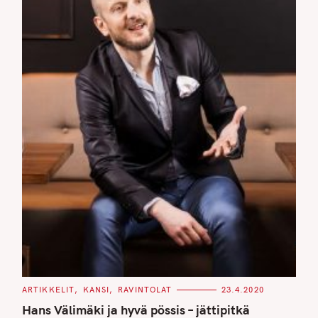
C
ARTIKKELIT
KANSI
RAVINTOLAT
23.4.2020
A
T
Hans Välimäki ja hyvä pössis – jättipitkä
E