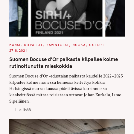
C
KANSI
KILPAILUT
RAVINTOLAT
RUOKA
UUTISET
A
27.8.2021
T
E
Suomen Bocuse d’Or paikasta kilpailee kolme
G
O
rutinoitunutta mieskokkia
R
I
E
Suomen Bocuse d’Or -edustajan paikasta kaudelle 2022–2023
S
kilpailee kolme monessa liemessä keitettyä kokkia.
Helsingissä marraskuussa pidettävissä karsinnoissa
kisakeittiössä mittaa toisistaan ottavat Johan Kurkela, Ismo
Sipeläinen..
Lue lisää