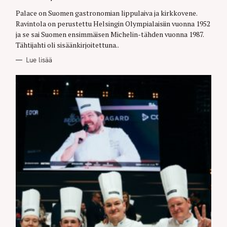
G
O
Palace on Suomen gastronomian lippulaiva ja kirkkovene.
R
Ravintola on perustettu Helsingin Olympialaisiin vuonna 1952
I
E
ja se sai Suomen ensimmäisen Michelin-tähden vuonna 1987.
S
Tähtijahti oli sisäänkirjoitettuna..
Lue lisää