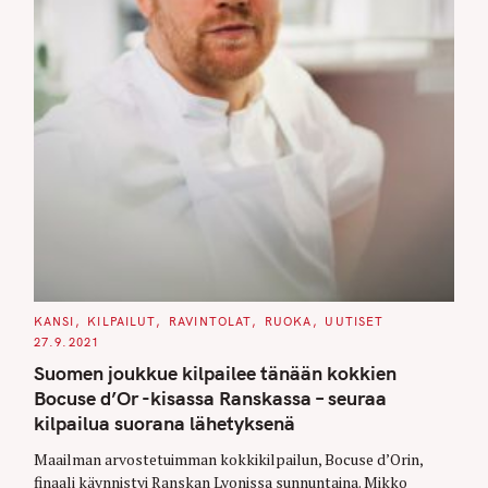
C
KANSI
KILPAILUT
RAVINTOLAT
RUOKA
UUTISET
A
27.9.2021
T
E
Suomen joukkue kilpailee tänään kokkien
G
O
Bocuse d’Or -kisassa Ranskassa – seuraa
R
I
kilpailua suorana lähetyksenä
E
S
Maailman arvostetuimman kokkikilpailun, Bocuse d’Orin,
finaali käynnistyi Ranskan Lyonissa sunnuntaina. Mikko