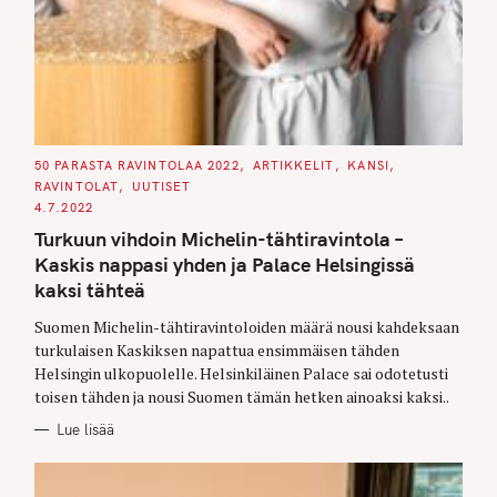
C
50 PARASTA RAVINTOLAA 2022
ARTIKKELIT
KANSI
A
RAVINTOLAT
UUTISET
T
E
4.7.2022
G
O
Turkuun vihdoin Michelin-tähtiravintola –
R
I
Kaskis nappasi yhden ja Palace Helsingissä
E
S
kaksi tähteä
Suomen Michelin-tähtiravintoloiden määrä nousi kahdeksaan
turkulaisen Kaskiksen napattua ensimmäisen tähden
Helsingin ulkopuolelle. Helsinkiläinen Palace sai odotetusti
toisen tähden ja nousi Suomen tämän hetken ainoaksi kaksi..
Lue lisää