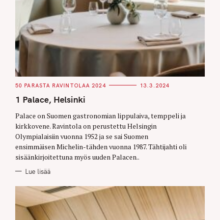
C
50 PARASTA RAVINTOLAA 2024
13.3.2024
A
T
1 Palace, Helsinki
E
G
O
Palace on Suomen gastronomian lippulaiva, temppeli ja
R
kirkkovene. Ravintola on perustettu Helsingin
I
E
Olympialaisiin vuonna 1952 ja se sai Suomen
S
ensimmäisen Michelin-tähden vuonna 1987. Tähtijahti oli
sisäänkirjoitettuna myös uuden Palacen..
Lue lisää