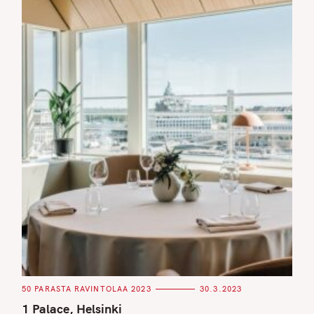
C
50 PARASTA RAVINTOLAA 2023
30.3.2023
A
T
1 Palace, Helsinki
E