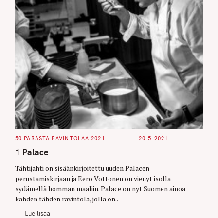
C
50 PARASTA RAVINTOLAA 2021
20.5.2021
A
T
1 Palace
E
G
O
Tähtijahti on sisäänkirjoitettu uuden Palacen
R
perustamiskirjaan ja Eero Vottonen on vienyt isolla
I
E
sydämellä homman maaliin. Palace on nyt Suomen ainoa
S
kahden tähden ravintola, jolla on..
Lue lisää