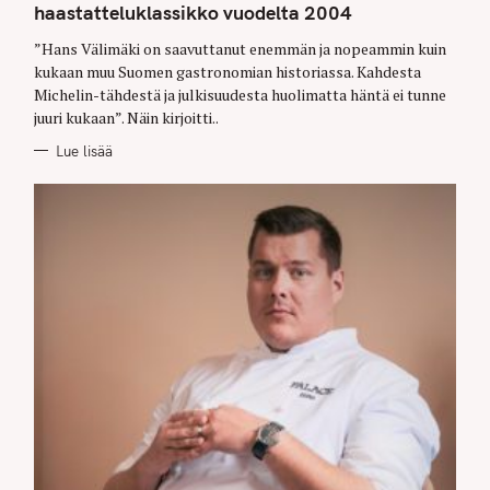
G
haastatteluklassikko vuodelta 2004
O
R
”Hans Välimäki on saavuttanut enemmän ja nopeammin kuin
I
E
kukaan muu Suomen gastronomian historiassa. Kahdesta
S
Michelin-tähdestä ja julkisuudesta huolimatta häntä ei tunne
juuri kukaan”. Näin kirjoitti..
Lue lisää