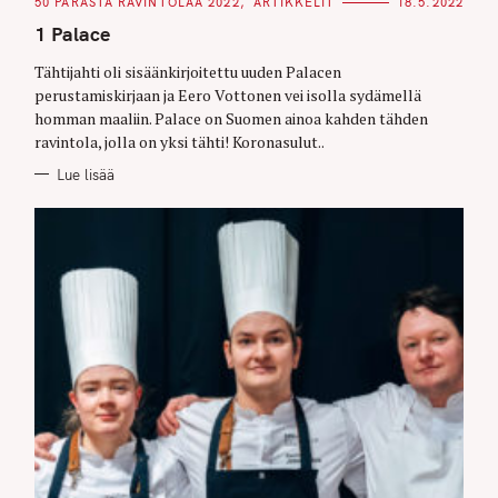
C
50 PARASTA RAVINTOLAA 2022
ARTIKKELIT
18.5.2022
A
T
1 Palace
E
G
O
Tähtijahti oli sisäänkirjoitettu uuden Palacen
R
perustamiskirjaan ja Eero Vottonen vei isolla sydämellä
I
E
homman maaliin. Palace on Suomen ainoa kahden tähden
S
ravintola, jolla on yksi tähti! Koronasulut..
Lue lisää