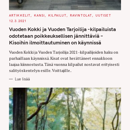
C
ARTIKKELIT
KANSI
KILPAILUT
RAVINTOLAT
UUTISET
A
12.3.2021
T
E
Vuoden Kokki ja Vuoden Tarjoilija -kilpailuista
G
O
odotetaan poikkeuksellisen jännittäviä –
R
I
Kisoihin ilmoittautuminen on käynnissä
E
S
Vuoden Kokki ja Vuoden Tarjoilija 2021 -kilpailijoiden haku on
parhaillaan käynnissä. Kisat ovat herättäneet ennakkoon
laajaa kiinnostusta. Tänä vuonna kilpailut nostavat erityisesti
salityöskentelyn esille. Voittajille..
Lue lisää