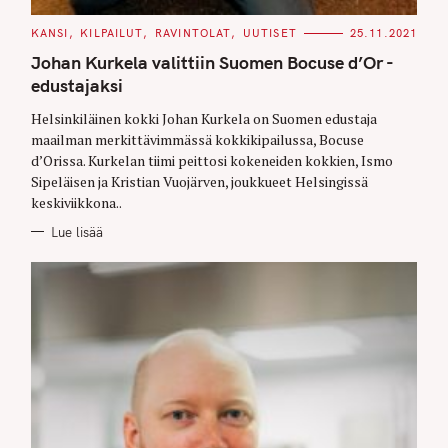
C
KANSI
KILPAILUT
RAVINTOLAT
UUTISET
25.11.2021
A
T
Johan Kurkela valittiin Suomen Bocuse d’Or -
E
G
edustajaksi
O
R
Helsinkiläinen kokki Johan Kurkela on Suomen edustaja
I
E
maailman merkittävimmässä kokkikipailussa, Bocuse
S
d’Orissa. Kurkelan tiimi peittosi kokeneiden kokkien, Ismo
Sipeläisen ja Kristian Vuojärven, joukkueet Helsingissä
keskiviikkona..
Lue lisää