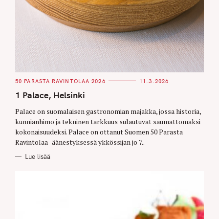
C
50 PARASTA RAVINTOLAA 2026
11.3.2026
A
T
1 Palace, Helsinki
E
G
O
Palace on suomalaisen gastronomian majakka, jossa historia,
R
kunnianhimo ja tekninen tarkkuus sulautuvat saumattomaksi
I
E
kokonaisuudeksi. Palace on ottanut Suomen 50 Parasta
S
Ravintolaa -äänestyksessä ykkössijan jo 7..
Lue lisää