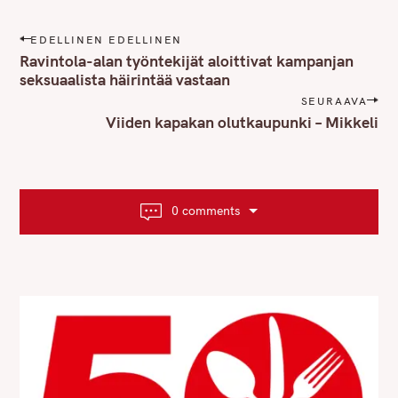
P
EDELLINEN EDELLINEN
o
Ravintola-alan työntekijät aloittivat kampanjan
s
seksuaalista häirintää vastaan
t
SEURAAVA
n
Viiden kapakan olutkaupunki – Mikkeli
a
v
i
g
0 comments
a
t
i
o
n