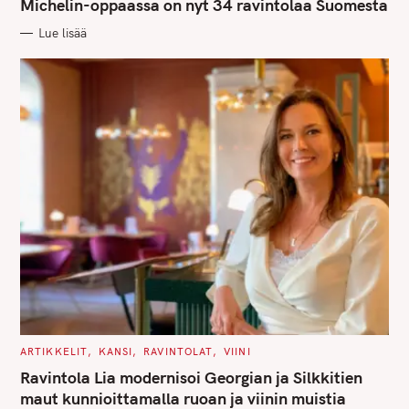
G
Michelin-oppaassa on nyt 34 ravintolaa Suomesta
O
R
Lue lisää
I
E
S
C
ARTIKKELIT
KANSI
RAVINTOLAT
VIINI
A
T
Ravintola Lia modernisoi Georgian ja Silkkitien
E
G
maut kunnioittamalla ruoan ja viinin muistia
O