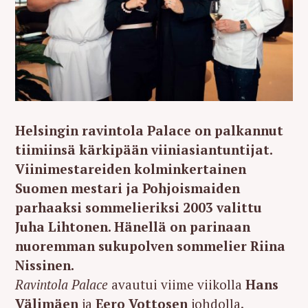
Helsingin ravintola Palace on palkannut
tiimiinsä kärkipään viiniasiantuntijat.
Viinimestareiden kolminkertainen
Suomen mestari ja Pohjoismaiden
parhaaksi sommelieriksi 2003 valittu
Juha Lihtonen. Hänellä on parinaan
nuoremman sukupolven sommelier Riina
Nissinen.
Ravintola Palace
avautui viime viikolla
Hans
Välimäen
ja
Eero Vottosen
johdolla.