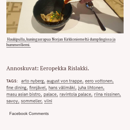
Haukipulla, kuningasrapua Norjan Kirkkoniemeltä dumplingissa ja
hummeriliemi.
Annoskuvat: Eeropekka Rislakki.
arto nyberg
august von trappe
eero vottonen
TAGS
fine dining
finnjävel
hans välimäki
juha lihtonen
masu asian bistro
palace
ravintola palace
riina nissinen
savoy
sommelier
viini
Facebook Comments