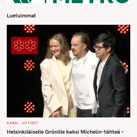
Luetuimmat
C
KANSI
UUTISET
A
T
Helsinkiläiselle Grönille kaksi Michelin-tähteä –
E