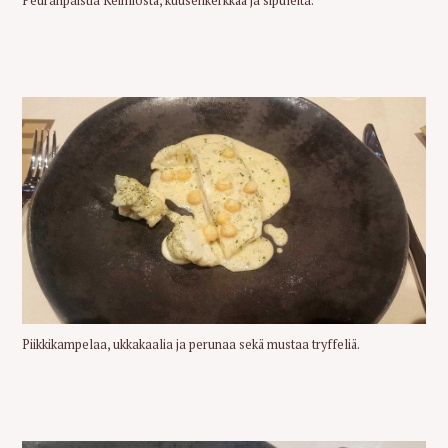
Peuranpaistia Keimiöstä, kuusenkerkkää ja sipuleita.
Piikkikampelaa, ukkakaalia ja perunaa sekä mustaa tryffeliä.