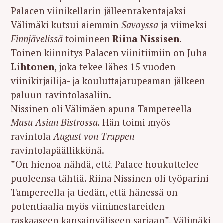
Palacen viinikellarin jälleenrakentajaksi
Välimäki kutsui aiemmin
Savoyssa
ja viimeksi
Finnjävelissä
toimineen
Riina Nissisen
.
Toinen kiinnitys Palacen viinitiimiin on Juha
Lihtonen
, joka tekee lähes 15 vuoden
viinikirjailija- ja kouluttajarupeaman jälkeen
paluun ravintolasaliin.
Nissinen oli Välimäen apuna Tampereella
Masu Asian Bistrossa.
Hän toimi myös
ravintola
August von Trappen
ravintolapäällikkönä.
”On hienoa nähdä, että Palace houkuttelee
puoleensa tähtiä. Riina Nissinen oli työparini
Tampereella ja tiedän, että hänessä on
potentiaalia myös viinimestareiden
raskaaseen kansainväliseen sarjaan”, Välimäki