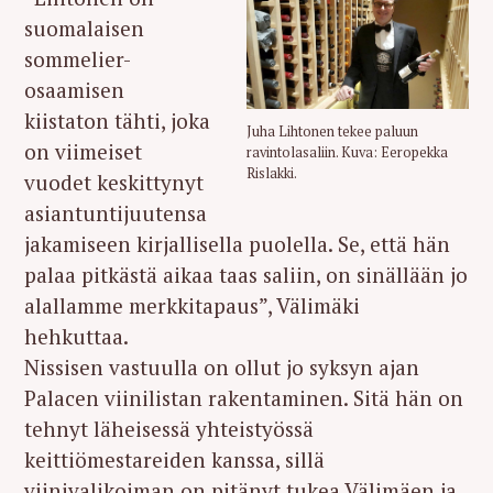
suomalaisen
sommelier-
osaamisen
kiistaton tähti, joka
Juha Lihtonen tekee paluun
on viimeiset
ravintolasaliin. Kuva: Eeropekka
Rislakki.
vuodet keskittynyt
asiantuntijuutensa
jakamiseen kirjallisella puolella. Se, että hän
palaa pitkästä aikaa taas saliin, on sinällään jo
alallamme merkkitapaus”, Välimäki
hehkuttaa.
Nissisen vastuulla on ollut jo syksyn ajan
Palacen viinilistan rakentaminen. Sitä hän on
tehnyt läheisessä yhteistyössä
keittiömestareiden kanssa, sillä
viinivalikoiman on pitänyt tukea Välimäen ja