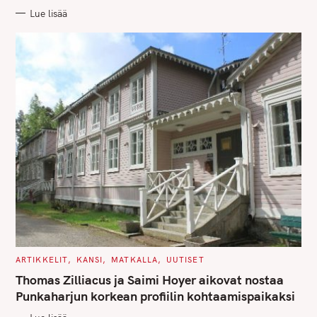
R
Lue lisää
I
E
S
C
ARTIKKELIT
KANSI
MATKALLA
UUTISET
A
T
Thomas Zilliacus ja Saimi Hoyer aikovat nostaa
E
G
Punkaharjun korkean profiilin kohtaamispaikaksi
O
R