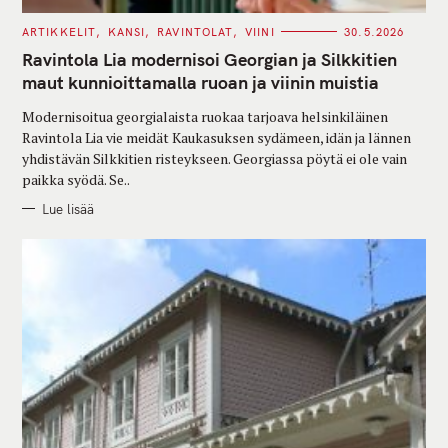
C
ARTIKKELIT
KANSI
RAVINTOLAT
VIINI
30.5.2026
A
T
Ravintola Lia modernisoi Georgian ja Silkkitien
E
G
maut kunnioittamalla ruoan ja viinin muistia
O
R
Modernisoitua georgialaista ruokaa tarjoava helsinkiläinen
I
E
Ravintola Lia vie meidät Kaukasuksen sydämeen, idän ja lännen
S
yhdistävän Silkkitien risteykseen. Georgiassa pöytä ei ole vain
paikka syödä. Se..
Lue lisää