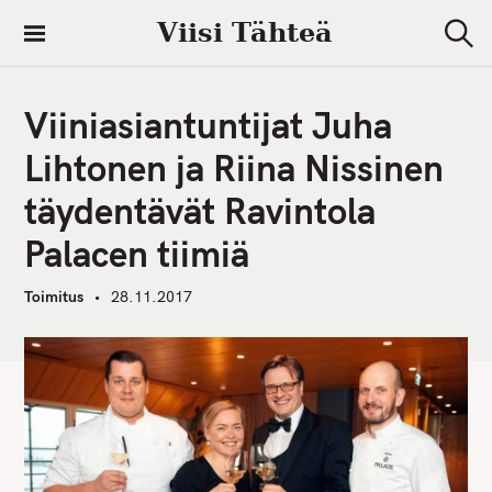
S
Viisi Tähteä
k
S
i
e
a
p
r
Viiniasiantuntijat Juha
t
c
h
o
Lihtonen ja Riina Nissinen
c
täydentävät Ravintola
o
n
Palacen tiimiä
t
e
Toimitus
28.11.2017
n
t