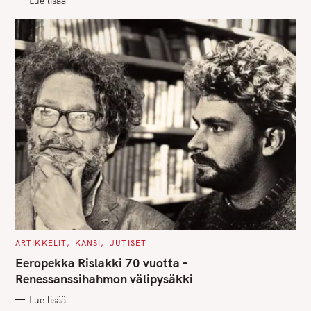
Lue lisää
I
E
S
C
ARTIKKELIT
KANSI
UUTISET
A
T
Eeropekka Rislakki 70 vuotta –
E
G
Renessanssihahmon välipysäkki
O
R
Lue lisää
I
E