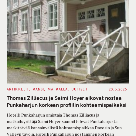
C
ARTIKKELIT
KANSI
MATKALLA
UUTISET
23.5.2026
A
T
Thomas Zilliacus ja Saimi Hoyer aikovat nostaa
E
G
Punkaharjun korkean profiilin kohtaamispaikaksi
O
R
Hotelli Punkaharjun omistaja Thomas Zilliacus ja
I
E
matkailuyrittäjä Saimi Hoyer suunnittelevat Punkaharjusta
S
merkittävää kansainvälistä kohtaamispaikkaa Davosin ja Sun
Valleyn tavoin. Hotelli Punkaharjun nostaminen korkean