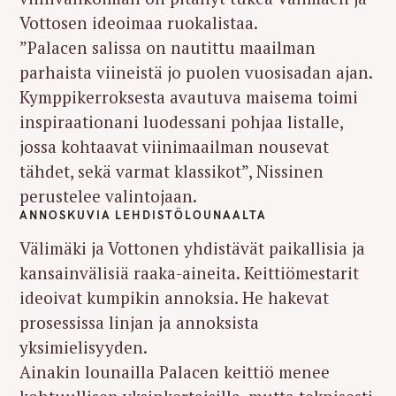
Vottosen ideoimaa ruokalistaa.
”Palacen salissa on nautittu maailman
parhaista viineistä jo puolen vuosisadan ajan.
Kymppikerroksesta avautuva maisema toimi
inspiraationani luodessani pohjaa listalle,
jossa kohtaavat viinimaailman nousevat
tähdet, sekä varmat klassikot”, Nissinen
perustelee valintojaan.
ANNOSKUVIA LEHDISTÖLOUNAALTA
Välimäki ja Vottonen yhdistävät paikallisia ja
kansainvälisiä raaka-aineita. Keittiömestarit
ideoivat kumpikin annoksia. He hakevat
prosessissa linjan ja annoksista
yksimielisyyden.
Ainakin lounailla Palacen keittiö menee