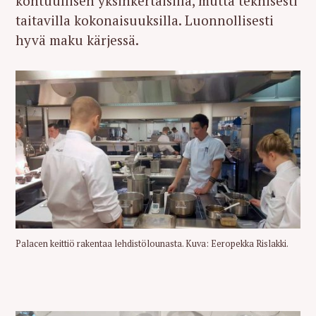
kohtuullisen yksinkertaisilla, mutta teknisesti
taitavilla kokonaisuuksilla. Luonnollisesti
hyvä maku kärjessä.
Palacen keittiö rakentaa lehdistölounasta. Kuva: Eeropekka Rislakki.