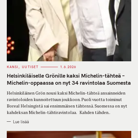
C
KANSI
UUTISET
1.6.2026
A
T
Helsinkiläiselle Grönille kaksi Michelin-tähteä –
E
G
Michelin-oppaassa on nyt 34 ravintolaa Suomesta
O
R
Helsinkiläinen Grön nousi kaksi Michelin-tähteä ansainneiden
I
E
ravintoloiden kunnoitettuun joukkoon. Puoli vuotta toiminut
S
Boreal Helsingistä sai ensimmäisen tähtensä. Suomessa on nyt
kahdeksan Michelin-tähtiravintolaa. Kahden tähden..
Lue lisää