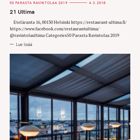
C
50 PARASTA RAVINTOLAA 2019
4.3.2018
A
T
21 Ultima
E
G
O
Eteläranta 16, 00130 Helsinki https://restaurant-ultima.fi/
R
https://www.facebook.com/restaurantultima/
I
E
@ravintolaultima Categories50 Parasta Ravintolaa 2019
S
Lue lisää
S
e
a