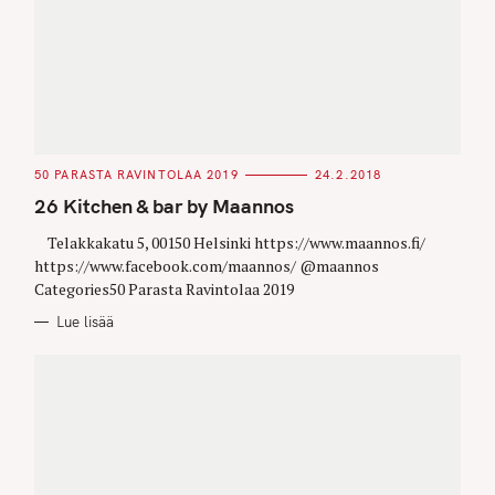
C
50 PARASTA RAVINTOLAA 2019
24.2.2018
A
T
26 Kitchen & bar by Maannos
E
G
O
Telakkakatu 5, 00150 Helsinki https://www.maannos.fi/
R
https://www.facebook.com/maannos/ @maannos
I
E
Categories50 Parasta Ravintolaa 2019
S
Lue lisää