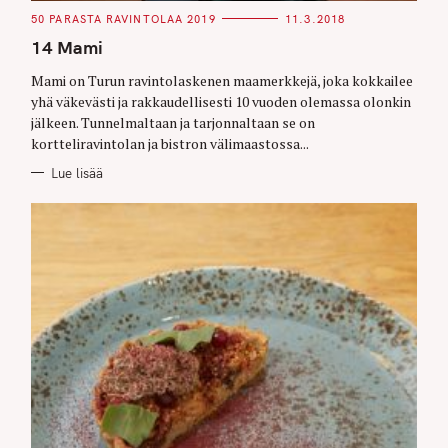
C
50 PARASTA RAVINTOLAA 2019
11.3.2018
A
T
14 Mami
E
G
O
Mami on Turun ravintolaskenen maamerkkejä, joka kokkailee
R
yhä väkevästi ja rakkaudellisesti 10 vuoden olemassa olonkin
I
E
jälkeen. Tunnelmaltaan ja tarjonnaltaan se on
S
kortteliravintolan ja bistron välimaastossa...
Lue lisää