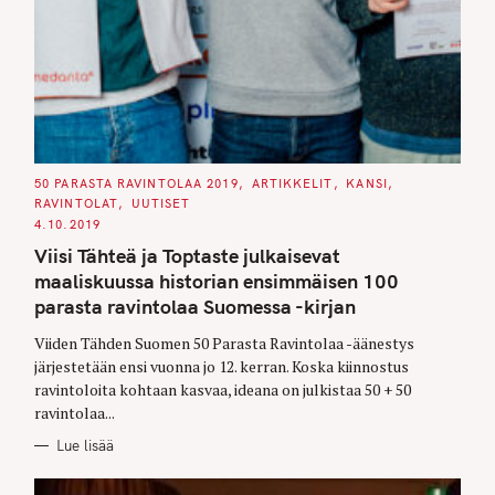
C
50 PARASTA RAVINTOLAA 2019
ARTIKKELIT
KANSI
A
RAVINTOLAT
UUTISET
T
E
4.10.2019
G
O
Viisi Tähteä ja Toptaste julkaisevat
R
I
maaliskuussa historian ensimmäisen 100
E
S
parasta ravintolaa Suomessa -kirjan
Viiden Tähden Suomen 50 Parasta Ravintolaa -äänestys
järjestetään ensi vuonna jo 12. kerran. Koska kiinnostus
ravintoloita kohtaan kasvaa, ideana on julkistaa 50 + 50
ravintolaa...
Lue lisää