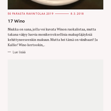
C
50 PARASTA RAVINTOLAA 2019
8.3.2018
A
T
17 Wino
E
G
O
Niukka on sana, jolla voi kuvata Winon ruokalistaa, mutta
R
takana väijyy luovia monikerroksellisia makupläjäyksiä
I
E
kehittyneeseenkin makuun. Mutta hei tämä on viinibaari! Ja
S
Kallio! Wino kertookin,..
Lue lisää