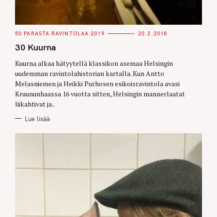
C
50 PARASTA RAVINTOLAA 2019
20.2.2018
A
T
30 Kuurna
E
G
O
Kuurna alkaa hätyytellä klassikon asemaa Helsingin
R
uudemman ravintolahistorian kartalla. Kun Antto
I
E
Melasniemen ja Heikki Purhosen esikoisravintola avasi
S
Kruununhaassa 16 vuotta sitten, Helsingin mannerlaatat
liikahtivat ja..
Lue lisää