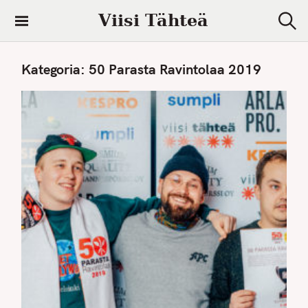
S
Viisi Tähteä
k
S
i
e
a
p
Kategoria:
50 Parasta Ravintolaa 2019
r
t
c
h
o
c
o
n
t
e
n
t