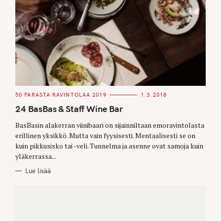
C
50 PARASTA RAVINTOLAA 2019
1.3.2018
A
T
24 BasBas & Staff Wine Bar
E
G
O
BasBasin alakerran viinibaari on sijainniltaan emoravintolasta
R
erillinen yksikkö. Mutta vain fyysisesti. Mentaalisesti se on
I
E
kuin pikkusisko tai -veli. Tunnelma ja asenne ovat samoja kuin
S
yläkerrassa...
Lue lisää