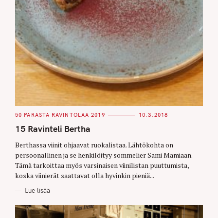
C
50 PARASTA RAVINTOLAA 2019
10.3.2018
A
T
15 Ravinteli Bertha
E
G
O
Berthassa viinit ohjaavat ruokalistaa. Lähtökohta on
R
persoonallinen ja se henkilöityy sommelier Sami Mamiaan.
I
E
Tämä tarkoittaa myös varsinaisen viinilistan puuttumista,
S
koska viinierät saattavat olla hyvinkin pieniä...
Lue lisää