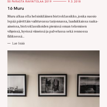
C
50 PARASTA RAVINTOLAA 2019
9.3.2018
A
T
16 Muru
E
G
O
Muru alkaa olla helsinkiläinen bistroklassikko, jonka suosio
R
lepää päivittäin vaihtuvassa tarjonnassa, laadukkaissa raaka-
I
E
aineissa, bistroklassikoiden pienissä oman tekemisen
S
vihjeissä, hyvissä viineissä ja palvelussa sekä rennossa
fiiliksessä...
Lue lisää