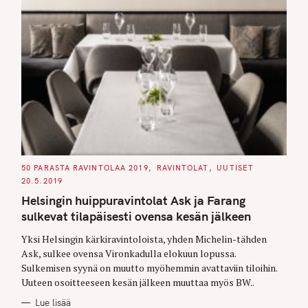
C
50 PARASTA RAVINTOLAA 2019
RAVINTOLAT
UUTISET
A
20.5.2019
T
E
Helsingin huippuravintolat Ask ja Farang
G
O
sulkevat tilapäisesti ovensa kesän jälkeen
R
I
E
Yksi Helsingin kärkiravintoloista, yhden Michelin-tähden
S
Ask, sulkee ovensa Vironkadulla elokuun lopussa.
Sulkemisen syynä on muutto myöhemmin avattaviin tiloihin.
Uuteen osoitteeseen kesän jälkeen muuttaa myös BW..
Lue lisää