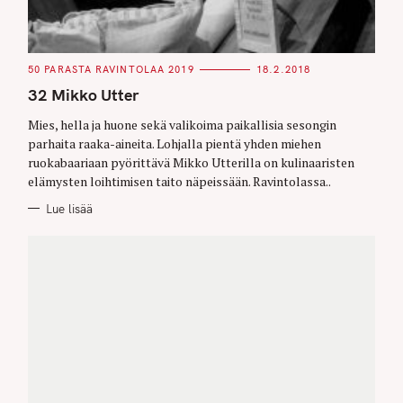
C
50 PARASTA RAVINTOLAA 2019
18.2.2018
A
T
32 Mikko Utter
E
G
O
Mies, hella ja huone sekä valikoima paikallisia sesongin
R
parhaita raaka-aineita. Lohjalla pientä yhden miehen
I
E
ruokabaariaan pyörittävä Mikko Utterilla on kulinaaristen
S
elämysten loihtimisen taito näpeissään. Ravintolassa..
Lue lisää