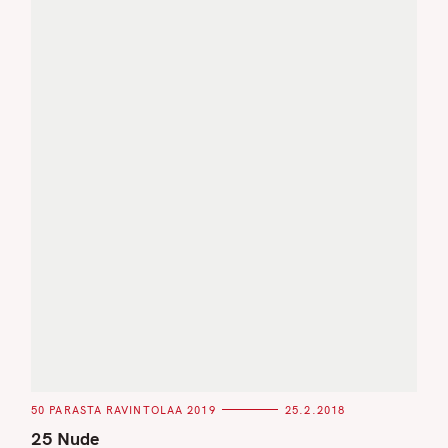
C
50 PARASTA RAVINTOLAA 2019
25.2.2018
A
T
25 Nude
E