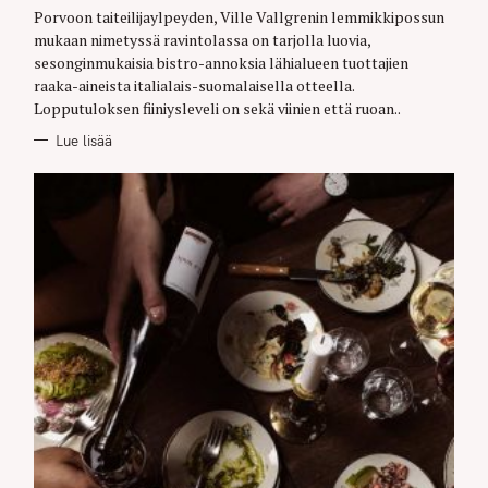
G
O
Porvoon taiteilijaylpeyden, Ville Vallgrenin lemmikkipossun
R
mukaan nimetyssä ravintolassa on tarjolla luovia,
I
E
sesonginmukaisia bistro-annoksia lähialueen tuottajien
S
raaka-aineista italialais-suomalaisella otteella.
Lopputuloksen fiiniysleveli on sekä viinien että ruoan..
Lue lisää