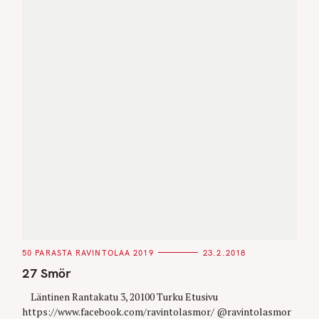
C
50 PARASTA RAVINTOLAA 2019
23.2.2018
A
T
27 Smör
E
G
O
Läntinen Rantakatu 3, 20100 Turku Etusivu
R
https://www.facebook.com/ravintolasmor/ @ravintolasmor
I