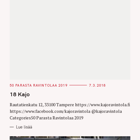
C
50 PARASTA RAVINTOLAA 2019
7.3.2018
A
T
18 Kajo
E
G
O
Rautatienkatu 12, 33100 Tampere https://www.kajoravintola.fi
R
https://www.facebook.com/kajoravintola @kajoravintola
I
E
Categories50 Parasta Ravintolaa 2019
S
Lue lisää