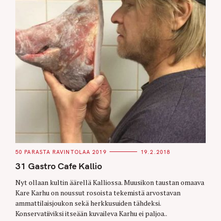
C
50 PARASTA RAVINTOLAA 2019
19.2.2018
A
T
31 Gastro Cafe Kallio
E
G
O
Nyt ollaan kultin äärellä Kalliossa. Muusikon taustan omaava
R
Kare Karhu on noussut rosoista tekemistä arvostavan
I
E
ammattilaisjoukon sekä herkkusuiden tähdeksi.
S
Konservatiiviksi itseään kuvaileva Karhu ei paljoa..