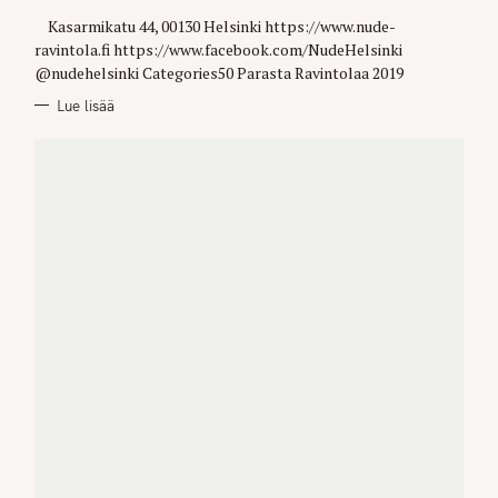
G
O
Kasarmikatu 44, 00130 Helsinki https://www.nude-
R
ravintola.fi https://www.facebook.com/NudeHelsinki
I
E
@nudehelsinki Categories50 Parasta Ravintolaa 2019
S
Lue lisää