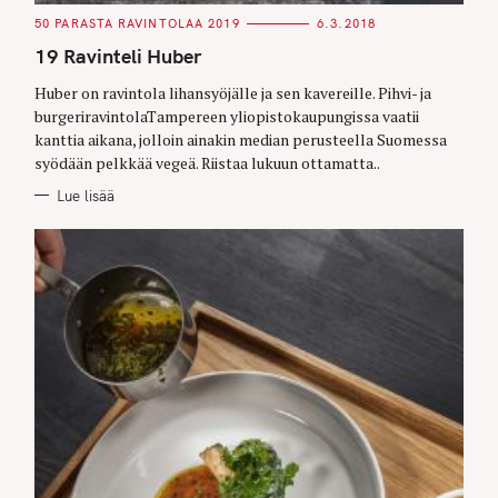
C
50 PARASTA RAVINTOLAA 2019
6.3.2018
A
T
19 Ravinteli Huber
E
G
O
Huber on ravintola lihansyöjälle ja sen kavereille. Pihvi- ja
R
burgeriravintolaTampereen yliopistokaupungissa vaatii
I
E
kanttia aikana, jolloin ainakin median perusteella Suomessa
S
syödään pelkkää vegeä. Riistaa lukuun ottamatta..
Lue lisää