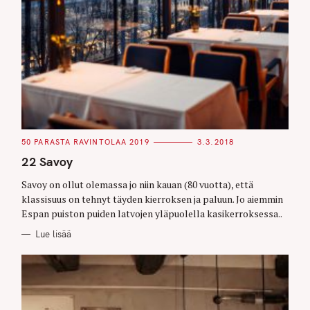
r
c
h
f
o
r
:
C
50 PARASTA RAVINTOLAA 2019
3.3.2018
A
T
22 Savoy
E
G
O
Savoy on ollut olemassa jo niin kauan (80 vuotta), että
R
klassisuus on tehnyt täyden kierroksen ja paluun. Jo aiemmin
I
E
Espan puiston puiden latvojen yläpuolella kasikerroksessa..
S
Lue lisää