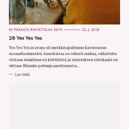
C
50 PARASTA RAVINTOLAA 2019
22.2.2018
A
T
28 Yes Yes Yes
E
G
O
Yes Yes Yes:in avaus oli merkkitapahtuma kasvisruoan
R
normalisoimiseksi. Annoksissa on reilusti makua, vaikutteita
I
E
otetaan maailman eri keittiöistä, ja sisustuksen väriskaala on
S
viittaus Miamiin palmuja unohtamatta...
Lue lisää