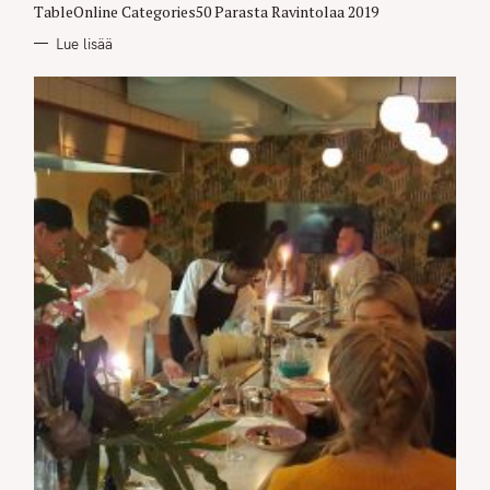
E
TableOnline Categories50 Parasta Ravintolaa 2019
S
Lue lisää