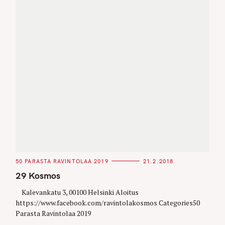
C
50 PARASTA RAVINTOLAA 2019
21.2.2018
A
T
29 Kosmos
E
G
O
Kalevankatu 3, 00100 Helsinki Aloitus
R
https://www.facebook.com/ravintolakosmos Categories50
I
E
Parasta Ravintolaa 2019
S