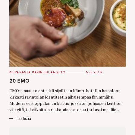
C
50 PARASTA RAVINTOLAA 2019
5.3.2018
A
T
20 EMO
E
G
O
EMO:n muutto entisiltä sijoiltaan Kämp-hotellin kainaloon
R
kirkasti ravintolan identiteetin aikaisempaa fiinimmäksi.
I
E
Moderni eurooppalainen keittiö, jossa on pohjoisen keittiön
S
viitteitä, tekniikoita ja raaka-aineita, osuu tarkasti maaliin...
Lue lisää