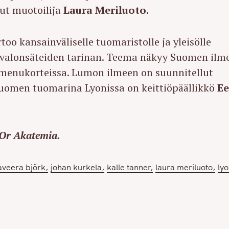
lut muotoilija
Laura Meriluoto.
rtoo kansainväliselle tuomaristolle ja yleisölle
 valonsäteiden tarinan. Teema näkyy Suomen ilm
 menukorteissa. Lumon ilmeen on suunnitellut
Suomen tuomarina Lyonissa on keittiöpäällikkö
Ee
’Or Akatemia.
aveera björk
johan kurkela
kalle tanner
laura meriluoto
ly