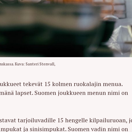
Press Esc to cancel.
nskassa. Kuva: Santeri Stenvall,
ukkueet tekevät 15 kolmen ruokalajin menua.
hmänä lapset. Suomen joukkueen menun nimi on
tavat tarjoiluvadille 15 hengelle kilpailuruoan, 
impukat ja sinisimpukat. Suomen vadin nimi on