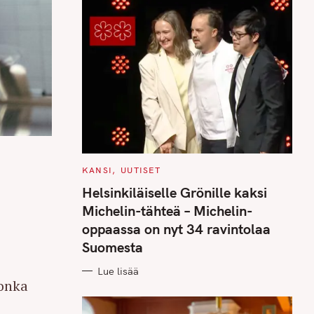
C
KANSI
UUTISET
A
T
Helsinkiläiselle Grönille kaksi
E
G
Michelin-tähteä – Michelin-
O
R
oppaassa on nyt 34 ravintolaa
I
E
Suomesta
S
Lue lisää
jonka