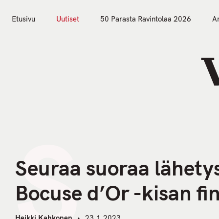
S
k
Etusivu
Uutiset
50 Parasta Ravintolaa 2026
Ar
i
Etusivu
Uutiset
p
t
o
c
o
n
S
t
e
n
Seuraa suoraa lähety
t
Bocuse d’Or -kisan fi
Heikki Kahkonen
23.1.2023