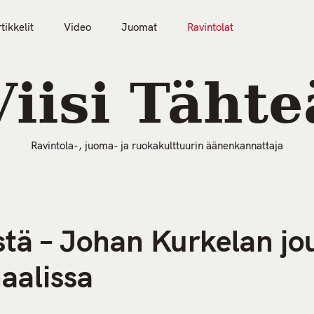
tikkelit
Video
Juomat
Ravintolat
50 Parasta Ravintolaa 2026
Artikkelit
Video
Viisi Tähte
Ravintola-, juoma- ja ruokakulttuurin äänenkannattaja
stä – Johan Kurkelan j
naalissa