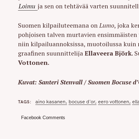
Loimu
ja sen on tehtävää varten suunnitel
Suomen kilpailuteemana on
Lumo
, joka ke
pohjoisen talven murtavien ensimmäisten
niin kilpailuannoksissa, muotoilussa kuin
graafinen suunnittelija
Ellaveera Björk
. 
Vottonen
.
Kuvat: Santeri Stenvall / Suomen Bocuse d
aino kasanen
bocuse d'or
eero vottonen
ell
TAGS
Facebook Comments