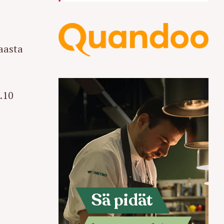
maasta
.10