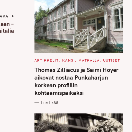
AVA
kaan –
italia
C
ARTIKKELIT
KANSI
MATKALLA
UUTISET
A
T
Thomas Zilliacus ja Saimi Hoyer
E
G
aikovat nostaa Punkaharjun
O
R
korkean profiilin
I
E
kohtaamispaikaksi
S
Lue lisää