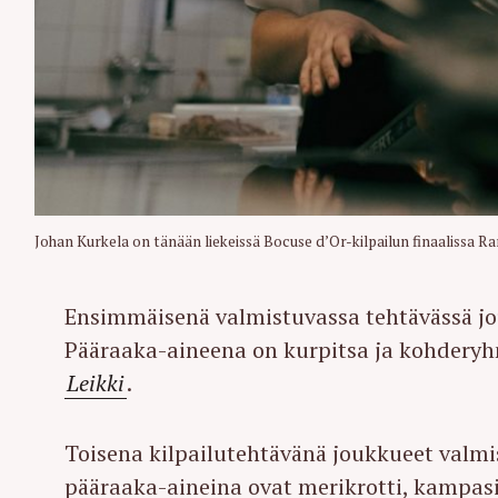
r
c
h
f
o
r
:
Johan Kurkela on tänään liekeissä Bocuse d’Or-kilpailun finaalissa Ra
Ensimmäisenä valmistuvassa tehtävässä jo
Pääraaka-aineena on kurpitsa ja kohdery
Leikki
.
Toisena kilpailutehtävänä joukkueet valmis
pääraaka-aineina ovat merikrotti, kampas