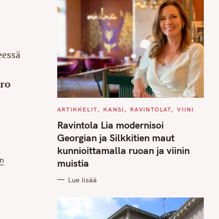
eessä
ro
C
ARTIKKELIT
KANSI
RAVINTOLAT
VIINI
A
T
Ravintola Lia modernisoi
E
G
Georgian ja Silkkitien maut
O
R
kunnioittamalla ruoan ja viinin
I
on
E
muistia
S
Lue lisää