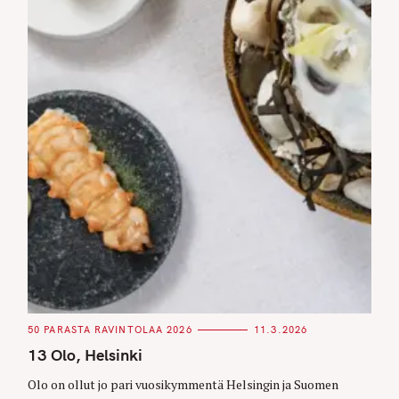
C
50 PARASTA RAVINTOLAA 2026
11.3.2026
A
T
13 Olo, Helsinki
E
G
O
Olo on ollut jo pari vuosikymmentä Helsingin ja Suomen
R