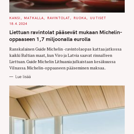
C
KANSI
MATKALLA
RAVINTOLAT
RUOKA
UUTISET
A
18.4.2024
T
E
Liettuan ravintolat pääsevät mukaan Michelin-
G
O
oppaaseen 1,7 miljoonalla eurolla
R
I
E
Ranskalainen Guide Michelin -ravintolaopas kattaa jatkossa
S
kaikki Baltian maat, kun Viro ja Latvia saavat rinnalleen
Liettuan. Guide Michelin Lithuania julkaistaan kesäkuussa
Vilnassa. Michelin-oppaaseen pääseminen maksaa..
Lue lisää