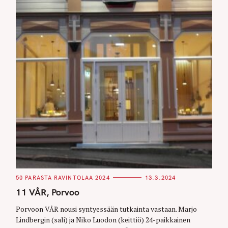
C
50 PARASTA RAVINTOLAA 2024
13.3.2024
A
T
11 VÅR, Porvoo
E
G
O
Porvoon VÅR nousi syntyessään tutkainta vastaan. Marjo
R
Lindbergin (sali) ja Niko Luodon (keittiö) 24-paikkainen
I
E