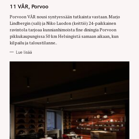
A
T
11 VÅR, Porvoo
E
G
O
Porvoon VÅR nousi syntyessään tutkainta vastaan. Marjo
R
Lindbergin (sali) ja Niko Luodon (keittiö) 24-paikkainen
I
E
ravintola tarjoaa kunnianhimoista fine diningia Porvoon
S
pikkukaupungissa 50 km Helsingistä samaan aikaan, kun
kilpailu ja taloustilanne..
Lue lisää
S
e
a