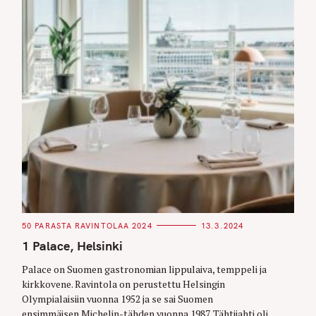
C
50 PARASTA RAVINTOLAA 2024
13.3.2024
A
T
1 Palace, Helsinki
E
G
O
Palace on Suomen gastronomian lippulaiva, temppeli ja
R
kirkkovene. Ravintola on perustettu Helsingin
I
E
Olympialaisiin vuonna 1952 ja se sai Suomen
S
ensimmäisen Michelin-tähden vuonna 1987. Tähtijahti oli