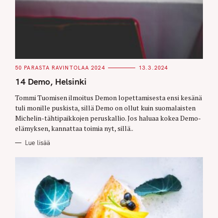
C
50 PARASTA RAVINTOLAA 2024
13.3.2024
A
T
14 Demo, Helsinki
E
G
O
Tommi Tuomisen ilmoitus Demon lopettamisesta ensi kesänä
R
tuli monille puskista, sillä Demo on ollut kuin suomalaisten
I
E
Michelin-tähtipaikkojen peruskallio. Jos haluaa kokea Demo-
S
elämyksen, kannattaa toimia nyt, sillä..
Lue lisää