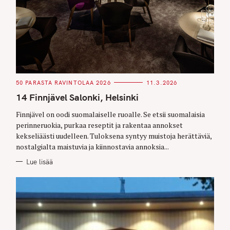
C
50 PARASTA RAVINTOLAA 2026
11.3.2026
A
T
14 Finnjävel Salonki, Helsinki
E
G
O
Finnjävel on oodi suomalaiselle ruoalle. Se etsii suomalaisia
R
perinneruokia, purkaa reseptit ja rakentaa annokset
I
E
kekseliäästi uudelleen. Tuloksena syntyy muistoja herättäviä,
S
nostalgialta maistuvia ja kiinnostavia annoksia...
Lue lisää