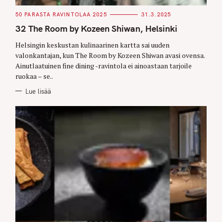
C
50 PARASTA RAVINTOLAA 2025
31.3.2025
A
T
32 The Room by Kozeen Shiwan, Helsinki
E
G
O
Helsingin keskustan kulinaarinen kartta sai uuden
R
valonkantajan, kun The Room by Kozeen Shiwan avasi ovensa.
I
E
Ainutlaatuinen fine dining -ravintola ei ainoastaan tarjoile
S
ruokaa – se..
Lue lisää