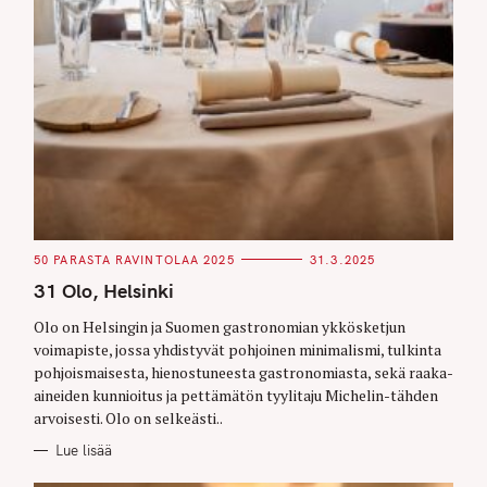
C
50 PARASTA RAVINTOLAA 2025
31.3.2025
A
T
31 Olo, Helsinki
E
G
O
Olo on Helsingin ja Suomen gastronomian ykkösketjun
R
voimapiste, jossa yhdistyvät pohjoinen minimalismi, tulkinta
I
E
pohjoismaisesta, hienostuneesta gastronomiasta, sekä raaka-
S
aineiden kunnioitus ja pettämätön tyylitaju Michelin-tähden
arvoisesti. Olo on selkeästi..
Lue lisää