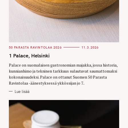
C
50 PARASTA RAVINTOLAA 2026
11.3.2026
A
T
1 Palace, Helsinki
E
G
O
Palace on suomalaisen gastronomian majakka, jossa historia,
R
kunnianhimo ja tekninen tarkkuus sulautuvat saumattomaksi
I
E
kokonaisuudeksi. Palace on ottanut Suomen 50 Parasta
S
Ravintolaa -äänestyksessä ykkössijan jo 7..
Lue lisää