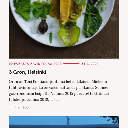
C
50 PARASTA RAVINTOLAA 2025
31.3.2025
A
T
3 Grön, Helsinki
E
G
O
Grön on Toni Kostianin johtama helsinkiläinen Michelin-
R
tähtiravintola, joka on vakiinnuttanut paikkansa Suomen
I
E
gastronomian huipulla. Vuonna 2015 perustettu Grön sai
S
tähden jo vuonna 2018, ja se..
Lue lisää