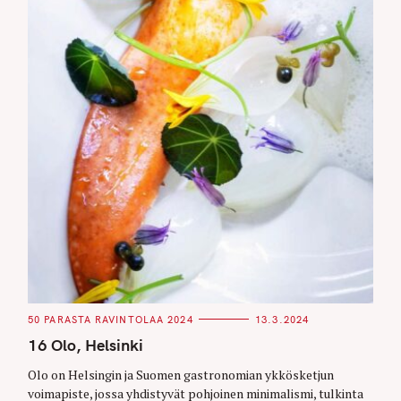
C
50 PARASTA RAVINTOLAA 2024
13.3.2024
A
T
16 Olo, Helsinki
E
G
O
Olo on Helsingin ja Suomen gastronomian ykkösketjun
R
voimapiste, jossa yhdistyvät pohjoinen minimalismi, tulkinta
I