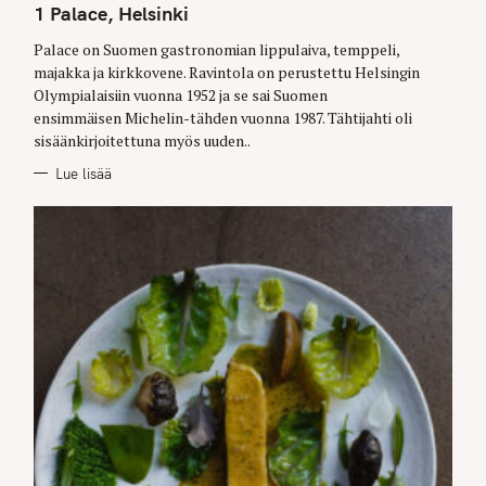
T
1 Palace, Helsinki
E
G
O
Palace on Suomen gastronomian lippulaiva, temppeli,
R
majakka ja kirkkovene. Ravintola on perustettu Helsingin
I
E
Olympialaisiin vuonna 1952 ja se sai Suomen
S
ensimmäisen Michelin-tähden vuonna 1987. Tähtijahti oli
sisäänkirjoitettuna myös uuden..
Lue lisää