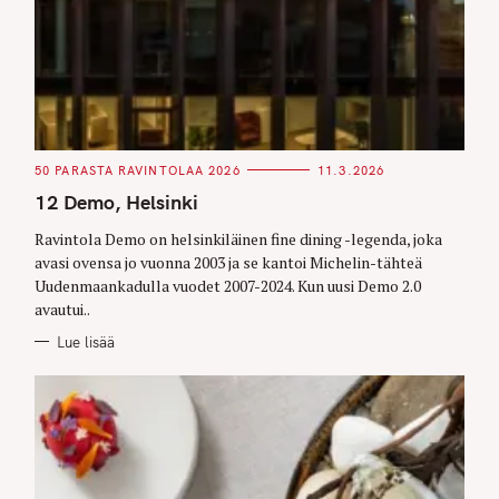
C
50 PARASTA RAVINTOLAA 2026
11.3.2026
A
T
12 Demo, Helsinki
E
G
O
Ravintola Demo on helsinkiläinen fine dining -legenda, joka
R
avasi ovensa jo vuonna 2003 ja se kantoi Michelin-tähteä
I
E
Uudenmaankadulla vuodet 2007-2024. Kun uusi Demo 2.0
S
avautui..
Lue lisää