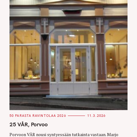
C
50 PARASTA RAVINTOLAA 2026
11.3.2026
A
T
25 VÅR, Porvoo
E
G
O
Porvoon VÅR nousi syntyessään tutkainta vastaan. Marjo