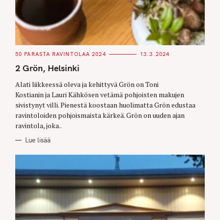
C
50 PARASTA RAVINTOLAA 2024
13.3.2024
A
T
2 Grön, Helsinki
E
G
O
Alati liikkeessä oleva ja kehittyvä Grön on Toni
R
Kostianin ja Lauri Kähkösen vetämä pohjoisten makujen
I
E
sivistynyt villi. Pienestä koostaan huolimatta Grön edustaa
S
ravintoloiden pohjoismaista kärkeä. Grön on uuden ajan
ravintola, joka..
Lue lisää