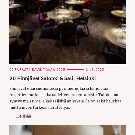
r
c
h
f
o
r
:
C
50 PARASTA RAVINTOLAA 2025
31.3.2025
A
T
20 Finnjävel Salonki & Sali, Helsinki
E
G
O
Finnjävel etsii suomalaisia perinneruokia ja harjoittaa
R
reseptien purkua sekä uudelleen rakentamista. Tuloksena
I
E
syntyy maistuvia ja kekseliäitä annoksia. Se on sekä hauskaa,
S
mutta myös tärkeää herättelyä..
Lue lisää