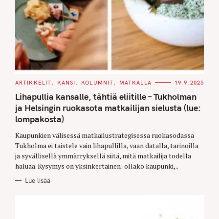
C
ARTIKKELIT
KANSI
KOLUMNIT
MATKALLA
19.9.2025
A
T
Lihapullia kansalle, tähtiä eliitille – Tukholman
E
G
ja Helsingin ruokasota matkailijan sielusta (lue:
O
lompakosta)
R
I
E
Kaupunkien välisessä matkailustrategisessa ruokasodassa
S
Tukholma ei taistele vain lihapullilla, vaan datalla, tarinoilla
ja syvällisellä ymmärryksellä siitä, mitä matkailija todella
haluaa. Kysymys on yksinkertainen: ollako kaupunki,..
Lue lisää