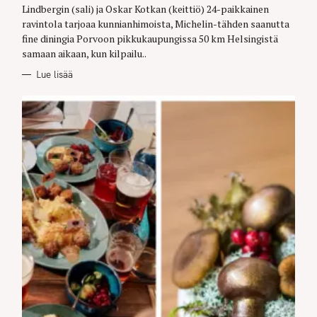
R
Lindbergin (sali) ja Oskar Kotkan (keittiö) 24-paikkainen
I
E
ravintola tarjoaa kunnianhimoista, Michelin-tähden saanutta
S
fine diningia Porvoon pikkukaupungissa 50 km Helsingistä
samaan aikaan, kun kilpailu..
Lue lisää