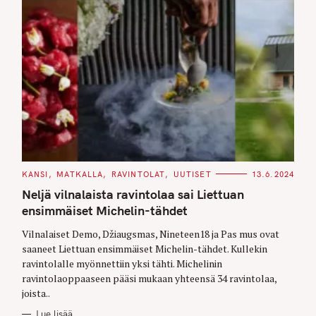
C
KANSI
MATKALLA
RAVINTOLAT
UUTISET
13.6.2024
A
T
Neljä vilnalaista ravintolaa sai Liettuan
E
G
ensimmäiset Michelin-tähdet
O
R
Vilnalaiset Demo, Džiaugsmas, Nineteen18 ja Pas mus ovat
I
E
saaneet Liettuan ensimmäiset Michelin-tähdet. Kullekin
S
ravintolalle myönnettiin yksi tähti. Michelinin
ravintolaoppaaseen pääsi mukaan yhteensä 34 ravintolaa,
joista..
Lue lisää