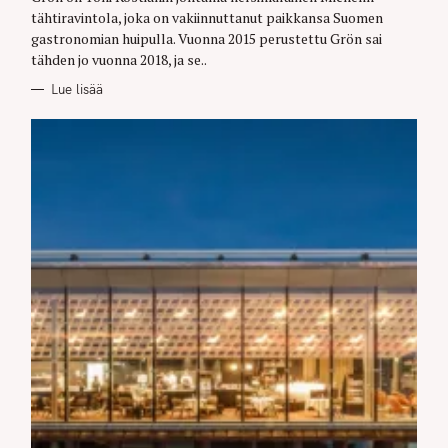
R
tähtiravintola, joka on vakiinnuttanut paikkansa Suomen
I
E
gastronomian huipulla. Vuonna 2015 perustettu Grön sai
S
tähden jo vuonna 2018, ja se..
Lue lisää