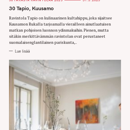
50 PARASTA RAVINTOLAA 2025
31.3.2025
A
T
30 Tapio, Kuusamo
E
G
O
Ravintola Tapio on kulinaarinen kultahippu, joka sijaitsee
R
Kuusamon Rukalla tarjoamalla vierailleen ainutlaatuisen
I
E
matkan pohjoisen luonnon ydinmakuihin. Pienen, mutta
S
sitäkin merkittävämmän ravintolan ovat perustaneet
suomalaisenglantilainen pariskunta,..
Lue lisää