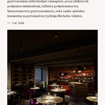
gastronomian ykkösketjun voimapiste, jossa yhdistyvät
I
E
pohjoinen minimalismi, tulkinta pohjoismaisesta,
S
hienostuneesta gastronomiasta, sekä raaka-aineiden
kunnioitus ja pettämätön tyylitaju Michelin-tähden..
Lue lisää