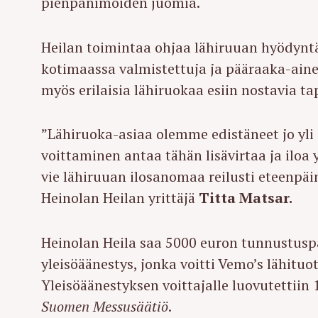
pienpanimoiden juomia.
Heilan toimintaa ohjaa lähiruuan hyödynt
kotimaassa valmistettuja ja pääraaka-aineil
myös erilaisia lähiruokaa esiin nostavia t
”Lähiruoka-asiaa olemme edistäneet jo yli
voittaminen antaa tähän lisävirtaa ja iloa 
vie lähiruuan ilosanomaa reilusti eteenpäi
Heinolan Heilan yrittäjä
Titta Matsar.
Heinolan Heila saa 5000 euron tunnustuspa
yleisöäänestys, jonka voitti Vemo’s lähitu
Yleisöäänestyksen voittajalle luovutettiin
Suomen Messusäätiö
.