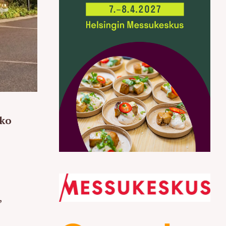
eko
,