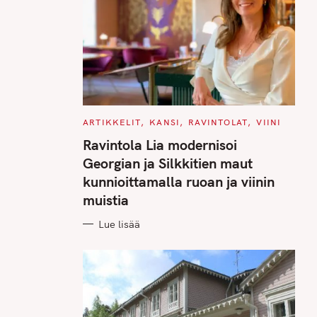
C
ARTIKKELIT
KANSI
RAVINTOLAT
VIINI
A
T
Ravintola Lia modernisoi
E
G
Georgian ja Silkkitien maut
O
R
kunnioittamalla ruoan ja viinin
I
E
muistia
S
Lue lisää