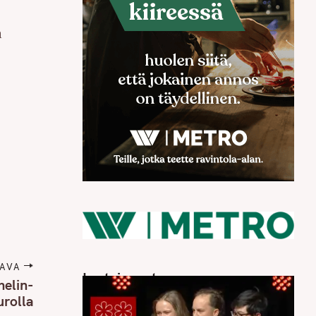
a
AVA
Luetuimmat
helin-
urolla