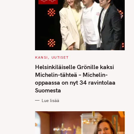
C
KANSI
UUTISET
A
T
Helsinkiläiselle Grönille kaksi
E
G
Michelin-tähteä – Michelin-
O
R
oppaassa on nyt 34 ravintolaa
I
E
Suomesta
S
Lue lisää