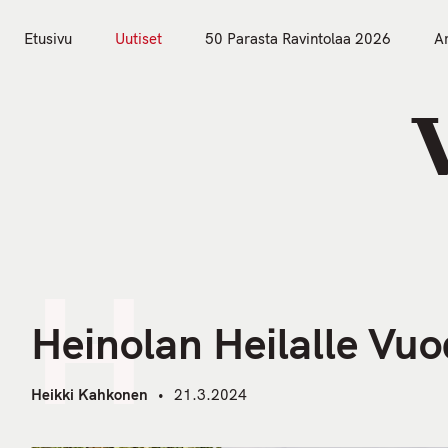
S
k
Etusivu
Uutiset
50 Parasta Ravintolaa 2026
Ar
i
Etusivu
Uutiset
p
t
o
c
o
n
t
H
e
n
Heinolan Heilalle Vu
t
Heikki Kahkonen
21.3.2024