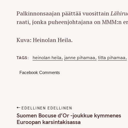
Palkinnonsaajan päättää vuosittain
Lähiru
raati, jonka puheenjohtajana on MMM:n eri
Kuva: Heinolan Heila.
heinolan heila
janne pihamaa
titta pihamaa
TAGS
Facebook Comments
P
EDELLINEN EDELLINEN
S
o
Suomen Bocuse d’Or -joukkue kymmenes
e
Euroopan karsintakisassa
s
a