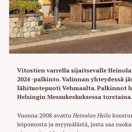
Vitostien varrella sijaitsevalle Heino
2024 -palkinto. Valinnan yhteydessä jä
lähituotepuoti Vehmaalta. Palkinnot l
Helsingin Messukeskuksessa torstaina
Vuonna 2008 avattu
Heinolan Heila
koostuu
leipomosta ja myymälästä, josta saa ruokat