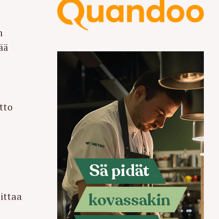
n
ää
tto
ittaa