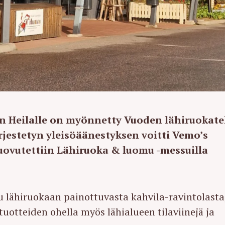
lan Heilalle on myönnetty Vuoden lähiruokat
rjestetyn yleisöäänestyksen voitti Vemo’s
uovutettiin Lähiruoka & luomu -messuilla
.
 lähiruokaan painottuvasta kahvila-ravintolasta
uotteiden ohella myös lähialueen tilaviinejä ja