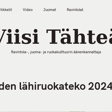
tikkelit
Video
Juomat
Ravintolat
50 Parasta Ravintolaa 2026
Artikkelit
Video
Viisi Tähte
Ravintola-, juoma- ja ruokakulttuurin äänenkannattaja
oden lähiruokateko 2024