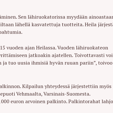
äminen. Sen lähiruokatorissa myydään ainoastaa
taan lähellä kasvatettuja tuotteita. Heila järjest
apahtumia.
 15 vuoden ajan Heilassa. Vuoden lähiruokateon
yrittämiseen jatkoakin ajatellen. Toivottavasti voi
n ja tuo uusia ihmisiä hyvän ruuan pariin”, toivoo
lkinnon. Kilpailun yhteydessä järjestettiin myös
otepuoti Vehmaalta, Varsinais-Suomesta.
 1000 euron arvoinen palkinto. Palkintorahat lahjo