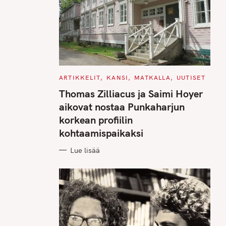
C
ARTIKKELIT
KANSI
MATKALLA
UUTISET
A
T
Thomas Zilliacus ja Saimi Hoyer
E
G
aikovat nostaa Punkaharjun
O
R
korkean profiilin
I
E
kohtaamispaikaksi
S
Lue lisää