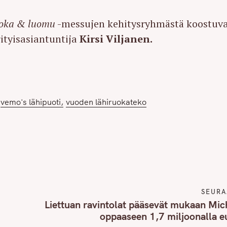
oka & luomu
-messujen kehitysryhmästä koostuv
tyisasiantuntija
Kirsi Viljanen.
vemo's lähipuoti
vuoden lähiruokateko
SEURA
Liettuan ravintolat pääsevät mukaan Mic
oppaaseen 1,7 miljoonalla e