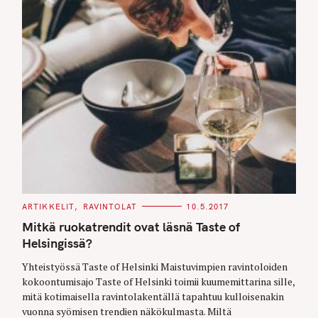
C
ARTIKKELIT
RAVINTOLAT
10.5.2017
A
T
Mitkä ruokatrendit ovat läsnä Taste of
E
G
Helsingissä?
O
R
Yhteistyössä Taste of Helsinki Maistuvimpien ravintoloiden
I
E
kokoontumisajo Taste of Helsinki toimii kuumemittarina sille,
S
mitä kotimaisella ravintolakentällä tapahtuu kulloisenakin
vuonna syömisen trendien näkökulmasta. Miltä