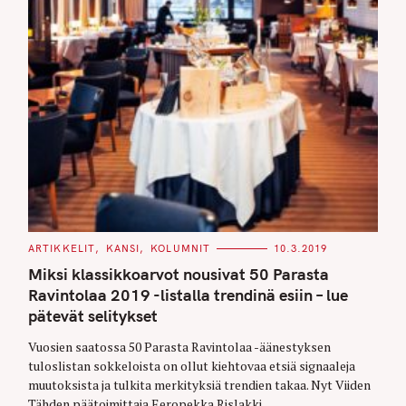
r
c
h
f
o
r
:
C
ARTIKKELIT
KANSI
KOLUMNIT
10.3.2019
A
T
Miksi klassikkoarvot nousivat 50 Parasta
E
G
Ravintolaa 2019 -listalla trendinä esiin – lue
O
pätevät selitykset
R
I
E
Vuosien saatossa 50 Parasta Ravintolaa -äänestyksen
S
tuloslistan sokkeloista on ollut kiehtovaa etsiä signaaleja
muutoksista ja tulkita merkityksiä trendien takaa. Nyt Viiden
Tähden päätoimittaja Eeropekka Rislakki..