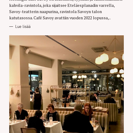
R
kahvila-ravintola, joka sijaitsee Eteläesplanadin varrella,
I
E
Savoy-teatterin naapurina, ravintola Savoyn talon
S
katutasossa. Café Savoy avattiin vuoden 2022 lopussa,..
Lue lisää