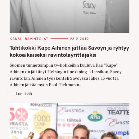
C
KANSI
RAVINTOLAT
28.2.2019
A
T
Tähtikokki Kape Aihinen jättää Savoyn ja ryhtyy
E
G
kokoaikaiseksi ravintolayrittäjäksi
O
R
Suomen tunnetuimpiin tv-kokkeihin kuuluva Kari ”Kape”
I
E
Aihinen on jättänyt Helsingin fine dining -klassikon, Savoy-
S
ravintolan. Aihinen työskenteli Savoyssa lähes 15 vuotta.
Aihinen jättää myös Paul Hickmanin..
Lue lisää