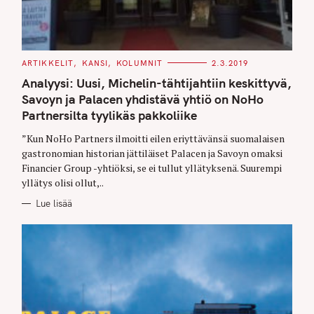
C
ARTIKKELIT
KANSI
KOLUMNIT
2.3.2019
A
T
Analyysi: Uusi, Michelin-tähtijahtiin keskittyvä,
E
G
Savoyn ja Palacen yhdistävä yhtiö on NoHo
O
Partnersilta tyylikäs pakkoliike
R
I
E
”Kun NoHo Partners ilmoitti eilen eriyttävänsä suomalaisen
S
gastronomian historian jättiläiset Palacen ja Savoyn omaksi
Financier Group -yhtiöksi, se ei tullut yllätyksenä. Suurempi
yllätys olisi ollut,..
Lue lisää