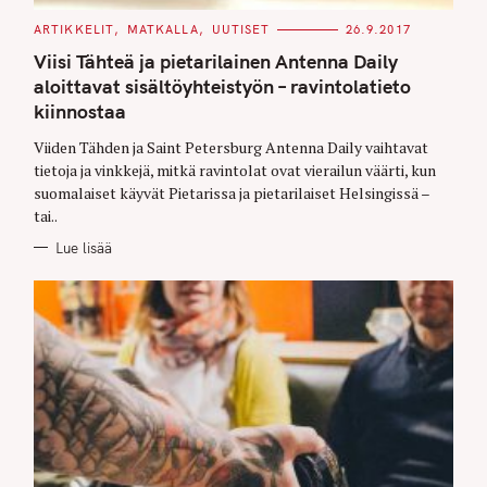
C
ARTIKKELIT
MATKALLA
UUTISET
26.9.2017
A
T
Viisi Tähteä ja pietarilainen Antenna Daily
E
G
aloittavat sisältöyhteistyön – ravintolatieto
O
kiinnostaa
R
I
E
Viiden Tähden ja Saint Petersburg Antenna Daily vaihtavat
S
tietoja ja vinkkejä, mitkä ravintolat ovat vierailun väärti, kun
suomalaiset käyvät Pietarissa ja pietarilaiset Helsingissä –
tai..
Lue lisää