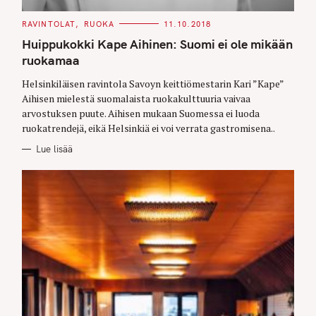
C
RAVINTOLAT
RUOKA
11.10.2018
A
T
Huippukokki Kape Aihinen: Suomi ei ole mikään
E
G
ruokamaa
O
R
Helsinkiläisen ravintola Savoyn keittiömestarin Kari ”Kape”
I
E
Aihisen mielestä suomalaista ruokakulttuuria vaivaa
S
arvostuksen puute. Aihisen mukaan Suomessa ei luoda
ruokatrendejä, eikä Helsinkiä ei voi verrata gastromisena..
Lue lisää
S
e
a