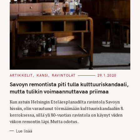
C
ARTIKKELIT
KANSI
RAVINTOLAT
29.1.2020
A
T
Savoyn remontista piti tulla kulttuuriskandaali,
E
G
mutta tulikin voimaannuttavaa priimaa
O
R
Kun astuin Helsingin Eteläesplanadilta ravintola Savoyn
I
E
hissiin, olin varautunut törmäämään kulttuuriskandaaliin 8.
S
kerroksessa, sillä yli 80-vuotias ravintola on käynyt viiden
viikon remontin läpi. Mutta odotus..
Lue lisää