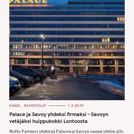
C
KANSI
RAVINTOLAT
1.3.2019
A
T
Palace ja Savoy yhdeksi firmaksi – Savoyn
E
G
vetäjäksi huippukokki Lontoosta
O
R
NoHo Partners yhdistää Palacen ja Savoyn saman yhtiön alle.
I