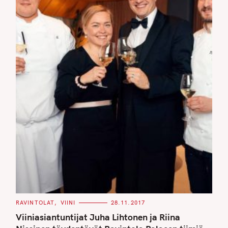
C
RAVINTOLAT
VIINI
28.11.2017
A
T
Viiniasiantuntijat Juha Lihtonen ja Riina
E
G