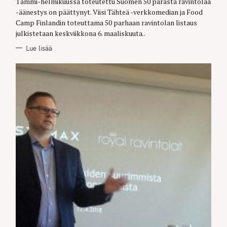
Tammi-helmikuussa toteutettu Suomen 50 parasta ravintolaa
I
E
-äänestys on päättynyt. Viisi Tähteä -verkkomedian ja Food
S
Camp Finlandin toteuttama 50 parhaan ravintolan listaus
julkistetaan keskviikkona 6. maaliskuuta..
Lue lisää