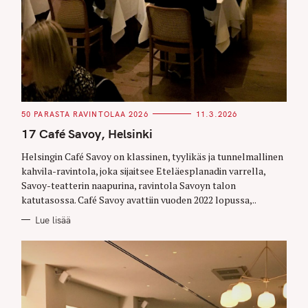
C
50 PARASTA RAVINTOLAA 2026
11.3.2026
A
T
17 Café Savoy, Helsinki
E
G
O
Helsingin Café Savoy on klassinen, tyylikäs ja tunnelmallinen
R
kahvila-ravintola, joka sijaitsee Eteläesplanadin varrella,
I
E
Savoy-teatterin naapurina, ravintola Savoyn talon
S
katutasossa. Café Savoy avattiin vuoden 2022 lopussa,..
Lue lisää