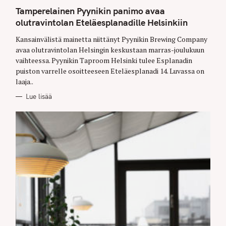
A
T
Tamperelainen Pyynikin panimo avaa
E
G
olutravintolan Eteläesplanadille Helsinkiin
O
R
Kansainvälistä mainetta niittänyt Pyynikin Brewing Company
I
E
avaa olutravintolan Helsingin keskustaan marras-joulukuun
S
vaihteessa. Pyynikin Taproom Helsinki tulee Esplanadin
puiston varrelle osoitteeseen Eteläesplanadi 14. Luvassa on
laaja..
Lue lisää