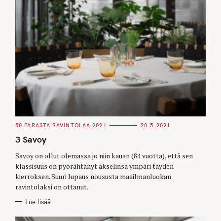
C
50 PARASTA RAVINTOLAA 2021
20.5.2021
A
T
3 Savoy
E
G
O
Savoy on ollut olemassa jo niin kauan (84 vuotta), että sen
R
klassisuus on pyörähtänyt akselinsa ympäri täyden
I
E
kierroksen. Suuri lupaus noususta maailmanluokan
S
ravintolaksi on ottanut..
Lue lisää