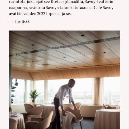
ravintola, joka sijaitsee Eteläesplanadilla, Savoy-teatterin
I
E
naapurina, ravintola Savoyn talon katutasossa. Café Savoy
S
avattiin vuoden 2022 lopussa, ja se..
Lue lisää