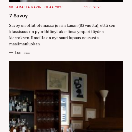
C
50 PARASTA RAVINTOLAA 2020
11.3.2020
A
T
7 Savoy
E
G
O
Savoy on ollut olemassa jo niin kauan (83 vuotta), että sen
R
klassisuus on pyörähtänyt akselinsa ympäri täyden
I
E
kierroksen. Ilmoilla on nyt suuri lupaus noususta
S
maailmanluokan..
Lue lisää