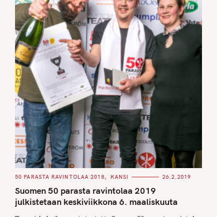
C
50 PARASTA RAVINTOLAA 2018
KANSI
26.2.2019
A
T
Suomen 50 parasta ravintolaa 2019
E
G
julkistetaan keskiviikkona 6. maaliskuuta
O
R