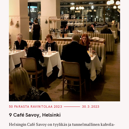
C
50 PARASTA RAVINTOLAA 2023
30.3.2023
A
T
9 Café Savoy, Helsinki
E
G
O
Helsingin Café Savoy on tyylikäs ja tunnelmallinen kahvila-
R