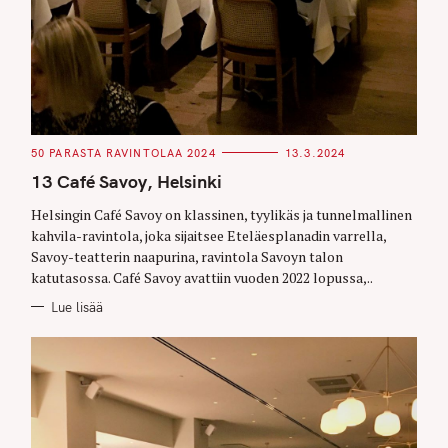
C
50 PARASTA RAVINTOLAA 2024
13.3.2024
A
T
13 Café Savoy, Helsinki
E
G
O
Helsingin Café Savoy on klassinen, tyylikäs ja tunnelmallinen
R
kahvila-ravintola, joka sijaitsee Eteläesplanadin varrella,
I
E
Savoy-teatterin naapurina, ravintola Savoyn talon
S
katutasossa. Café Savoy avattiin vuoden 2022 lopussa,..
Lue lisää