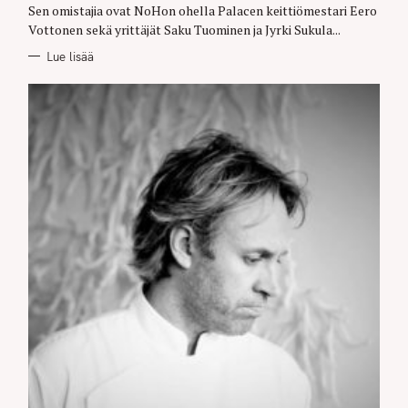
E
Sen omistajia ovat NoHon ohella Palacen keittiömestari Eero
S
Vottonen sekä yrittäjät Saku Tuominen ja Jyrki Sukula...
Lue lisää