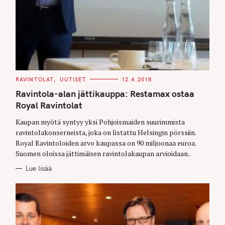
C
RAVINTOLAT
UUTISET
12.4.2018
A
T
Ravintola-alan jättikauppa: Restamax ostaa
E
G
Royal Ravintolat
O
R
Kaupan myötä syntyy yksi Pohjoismaiden suurimmista
I
E
ravintolakonserneista, joka on listattu Helsingin pörssiin.
S
Royal Ravintoloiden arvo kaupassa on 90 miljoonaa euroa.
Suomen oloissa jättimäisen ravintolakaupan arvioidaan..
Lue lisää