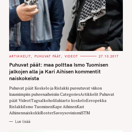
C
ARTIKKELIT
PUHUVAT PÄÄT
VIDEOT
27.10.2017
A
T
Puhuvat päät: maa polttaa Ismo Tuomisen
E
G
jalkojen alla ja Kari Aihisen kommentit
O
naiskokeista
R
I
E
Puhuvat päät Koskelo ja Rislakki pureutuvat viikon
S
kuumimpiin puheenaiheisiin CategoriesArtikkelit Puhuvat
päät VideotTagsalkoholilakiarto koskeloEeropekka
RislakkiIsmo TuominenKape AihinenKari
AihinennaiskokkiRosterSavoysovinismiSTM
Lue lisää