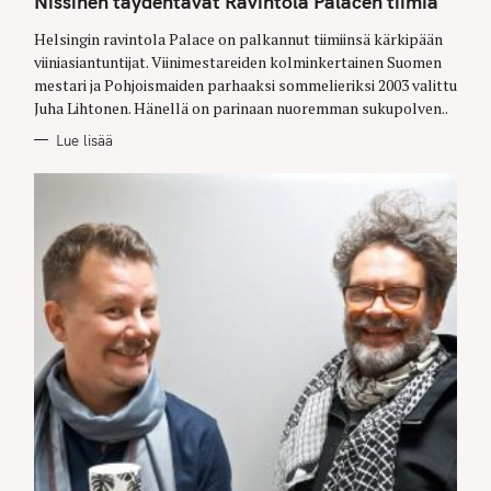
Nissinen täydentävät Ravintola Palacen tiimiä
O
R
Helsingin ravintola Palace on palkannut tiimiinsä kärkipään
I
E
viiniasiantuntijat. Viinimestareiden kolminkertainen Suomen
S
mestari ja Pohjoismaiden parhaaksi sommelieriksi 2003 valittu
Juha Lihtonen. Hänellä on parinaan nuoremman sukupolven..
Lue lisää