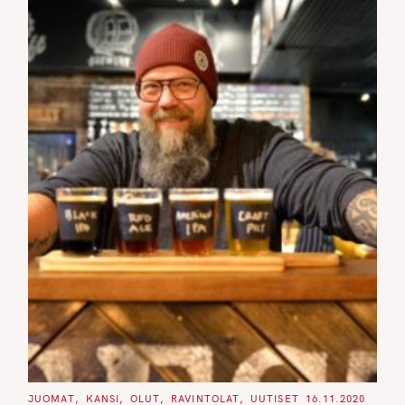
C
JUOMAT
KANSI
OLUT
RAVINTOLAT
UUTISET
16.11.2020