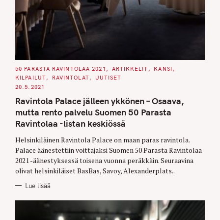
C
50 PARASTA RAVINTOLAA 2021
ARTIKKELIT
KANSI
A
KILPAILUT
RAVINTOLAT
UUTISET
T
E
20.5.2021
G
O
Ravintola Palace jälleen ykkönen – Osaava,
R
I
mutta rento palvelu Suomen 50 Parasta
E
S
Ravintolaa -listan keskiössä
Helsinkiläinen Ravintola Palace on maan paras ravintola.
Palace äänestettiin voittajaksi Suomen 50 Parasta Ravintolaa
2021 -äänestyksessä toisena vuonna peräkkäin. Seuraavina
olivat helsinkiläiset BasBas, Savoy, Alexanderplats..
Lue lisää