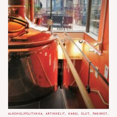
C
ALKOHOLIPOLITIIKKA
ARTIKKELIT
KANSI
OLUT
PANIMOT
A