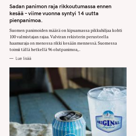
A
r
T
Sadan panimon raja rikkoutumassa ennen
E
c
G
kesää – viime vuonna syntyi 14 uutta
O
h
pienpanimoa.
R
I
E
f
Suomen panimoiden määrä on kipuamassa pikkuhiljaa kohti
S
o
100 valmistajan rajaa. Valviran rekisterin perusteella
r
haamuraja on menossa rikki kesään mennessä. Suomessa
toimii tällä hetkellä 96 olutpanimoa,..
:
Lue lisää