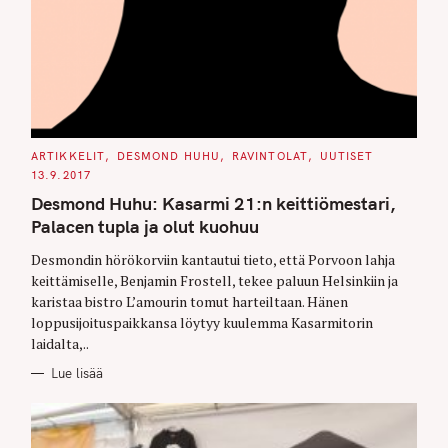
C
ARTIKKELIT
DESMOND HUHU
RAVINTOLAT
UUTISET
A
13.9.2017
T
E
Desmond Huhu: Kasarmi 21:n keittiömestari,
G
O
Palacen tupla ja olut kuohuu
R
I
E
Desmondin hörökorviin kantautui tieto, että Porvoon lahja
S
keittämiselle, Benjamin Frostell, tekee paluun Helsinkiin ja
karistaa bistro L’amourin tomut harteiltaan. Hänen
loppusijoituspaikkansa löytyy kuulemma Kasarmitorin
laidalta,..
Lue lisää