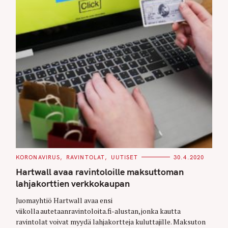
C
KORONAVIRUS
RAVINTOLAT
UUTISET
30.4.2020
A
T
Hartwall avaa ravintoloille maksuttoman
E
G
lahjakorttien verkkokaupan
O
R
Juomayhtiö Hartwall avaa ensi
I
E
viikolla autetaanravintoloita.fi-alustan, jonka kautta
S
ravintolat voivat myydä lahjakortteja kuluttajille. Maksuton