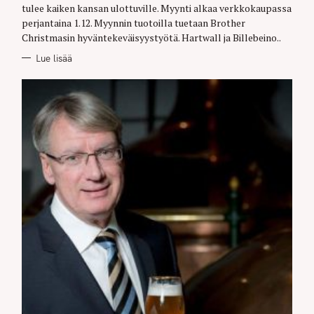
E
tulee kaiken kansan ulottuville. Myynti alkaa verkkokaupassa
S
perjantaina 1.12. Myynnin tuotoilla tuetaan Brother
Christmasin hyväntekeväisyystyötä. Hartwall ja Billebeino..
Lue lisää