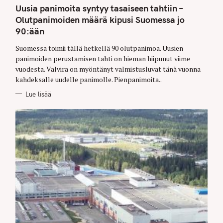
T
Uusia panimoita syntyy tasaiseen tahtiin –
E
G
Olutpanimoiden määrä kipusi Suomessa jo
O
90:ään
R
I
E
Suomessa toimii tällä hetkellä 90 olutpanimoa. Uusien
S
panimoiden perustamisen tahti on hieman hiipunut viime
vuodesta. Valvira on myöntänyt valmistusluvat tänä vuonna
kahdeksalle uudelle panimolle. Pienpanimoita..
Lue lisää