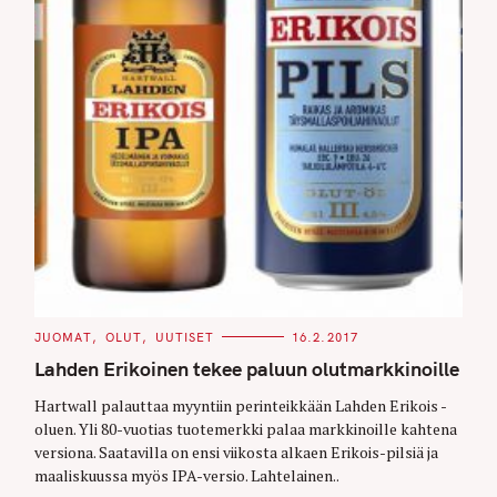
C
JUOMAT
OLUT
UUTISET
16.2.2017
A
T
Lahden Erikoinen tekee paluun olutmarkkinoille
E
G
O
Hartwall palauttaa myyntiin perinteikkään Lahden Erikois -
R
oluen. Yli 80-vuotias tuotemerkki palaa markkinoille kahtena
I
E
versiona. Saatavilla on ensi viikosta alkaen Erikois-pilsiä ja
S
maaliskuussa myös IPA-versio. Lahtelainen..