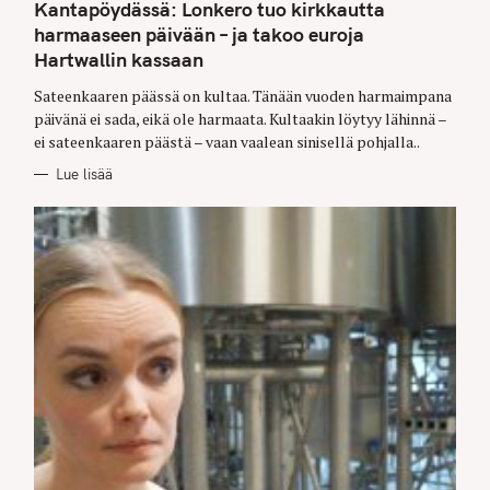
T
Kantapöydässä: Lonkero tuo kirkkautta
E
G
harmaaseen päivään – ja takoo euroja
O
Hartwallin kassaan
R
I
E
Sateenkaaren päässä on kultaa. Tänään vuoden harmaimpana
S
päivänä ei sada, eikä ole harmaata. Kultaakin löytyy lähinnä –
ei sateenkaaren päästä – vaan vaalean sinisellä pohjalla..
Lue lisää