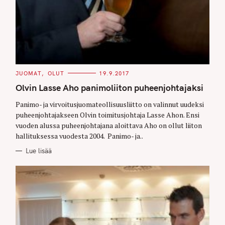
C
JUOMAT
OLUT
19.9.2017
A
T
Olvin Lasse Aho panimoliiton puheenjohtajaksi
E
G
O
Panimo- ja virvoitusjuomateollisuusliitto on valinnut uudeksi
R
puheenjohtajakseen Olvin toimitusjohtaja Lasse Ahon. Ensi
I
E
vuoden alussa puheenjohtajana aloittava Aho on ollut liiton
S
hallituksessa vuodesta 2004. Panimo- ja..
Lue lisää