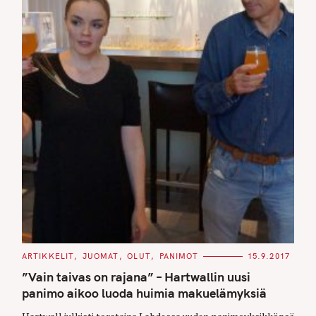
C
ARTIKKELIT
JUOMAT
OLUT
PANIMOT
15.9.2017
A
T
”Vain taivas on rajana” – Hartwallin uusi
E
G
panimo aikoo luoda huimia makuelämyksiä
O
R
I