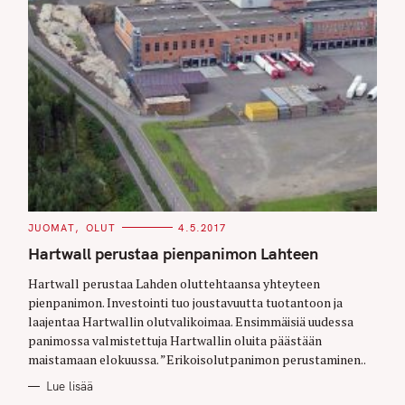
C
JUOMAT
OLUT
4.5.2017
A
T
Hartwall perustaa pienpanimon Lahteen
E
G
O
Hartwall perustaa Lahden oluttehtaansa yhteyteen
R
pienpanimon. Investointi tuo joustavuutta tuotantoon ja
I
E
laajentaa Hartwallin olutvalikoimaa. Ensimmäisiä uudessa
S
panimossa valmistettuja Hartwallin oluita päästään
maistamaan elokuussa. ”Erikoisolutpanimon perustaminen..
Lue lisää