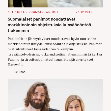
C
ARTIKKELIT
JUOMAT
PANIMOT
27.12.2017
A
T
Suomalaiset panimot noudattavat
E
G
markkinoinnin ohjeistuksia lainsäädäntöä
O
tiukemmin
R
I
E
Panimoliiton jäsenyritykset noudattavat hyvin tuotteiden
S
markkinointiin liittyviä lainsäädäntöä ja ohjeistuksia. Panimot
ovat sitoutuneet lainsäädäntöä tiukempiin
itsesääntelyohjeisiin, jotka auditoitiin nyt ensimmäistä kertaa.
Panimo- ja virvoitusjuomateollisuusliiton jäsenyritykset
Hartwall,..
Lue lisää