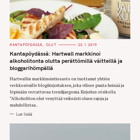
C
KANTAPÖYDÄSSÄ
OLUT
22.1.2019
A
T
Kantapöydässä: Hartwall markkinoi
E
G
alkoholitonta olutta perättömillä väitteillä ja
O
bloggarihömpällä
R
I
E
Hartwallin markkinointiosasto on tuottanut yhtiön
S
verkkosivuille blogikirjoituksen, joka vilisee puuta heinää ja
löpinään verrattavaa trendijargonia. Kirjoitus otsikolla
”Alkoholiton olut venyttää veikeästi oluen rajoja ja
mahdollistaa..
Lue lisää