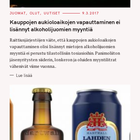
C
JUOMAT
OLUT
UUTISET
9.3.2017
A
T
Kauppojen aukioloaikojen vapauttaminen ei
E
G
lisännyt alkoholijuomien myyntiä
O
R
Raittiusjärjestöjen väite, että kauppojen aukioloaikojen
I
E
vapauttaminen olisi lisännyt mietojen alkoholijuomien
S
myyntiä ei perustu tilastollisiin tosiasioihin. Panimoliiton
jäsenyritysten siiderin, lonkeron ja oluiden myyntilitrat
vähenivät viime vuonna..
Lue lisää