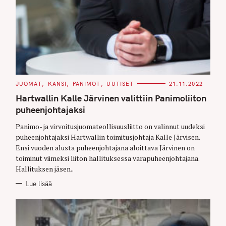
C
JUOMAT
KANSI
PANIMOT
UUTISET
21.11.2022
A
T
Hartwallin Kalle Järvinen valittiin Panimoliiton
E
G
puheenjohtajaksi
O
R
Panimo- ja virvoitusjuomateollisuusliitto on valinnut uudeksi
I
E
puheenjohtajaksi Hartwallin toimitusjohtaja Kalle Järvisen.
S
Ensi vuoden alusta puheenjohtajana aloittava Järvinen on
toiminut viimeksi liiton hallituksessa varapuheenjohtajana.
Hallituksen jäsen..
Lue lisää