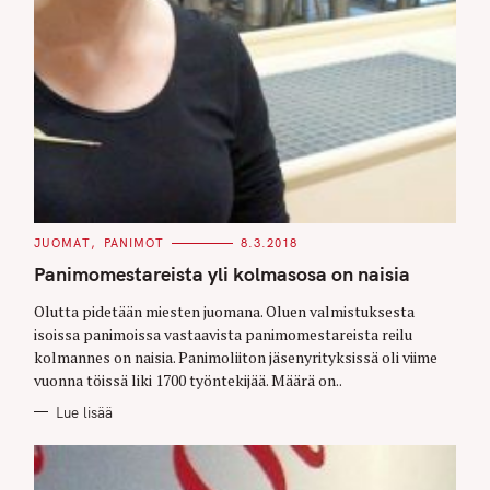
C
JUOMAT
PANIMOT
8.3.2018
A
T
Panimomestareista yli kolmasosa on naisia
E
G
O
Olutta pidetään miesten juomana. Oluen valmistuksesta
R
isoissa panimoissa vastaavista panimomestareista reilu
I
E
kolmannes on naisia. Panimoliiton jäsenyrityksissä oli viime
S
vuonna töissä liki 1700 työntekijää. Määrä on..
Lue lisää