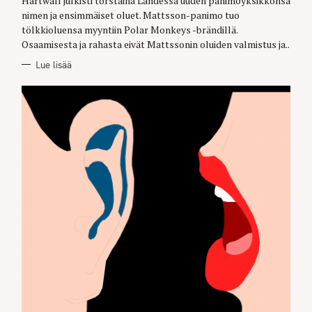
Hartwall julkisti torstaina Lahdessa uuden panimoyksikkönsä
E
nimen ja ensimmäiset oluet. Mattsson-panimo tuo
S
tölkkioluensa myyntiin Polar Monkeys -brändillä.
Osaamisesta ja rahasta eivät Mattssonin oluiden valmistus ja..
Lue lisää