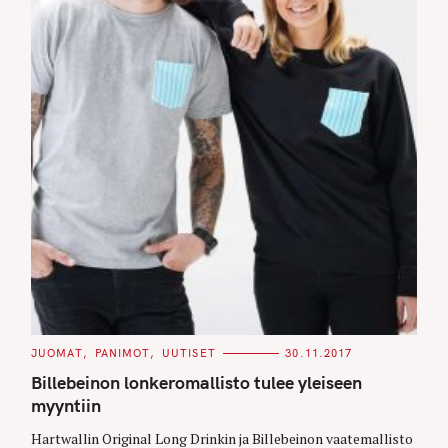
C
JUOMAT
PANIMOT
UUTISET
30.11.2017
A
T
Billebeinon lonkeromallisto tulee yleiseen
E
G
myyntiin
O
R
Hartwallin Original Long Drinkin ja Billebeinon vaatemallisto
I