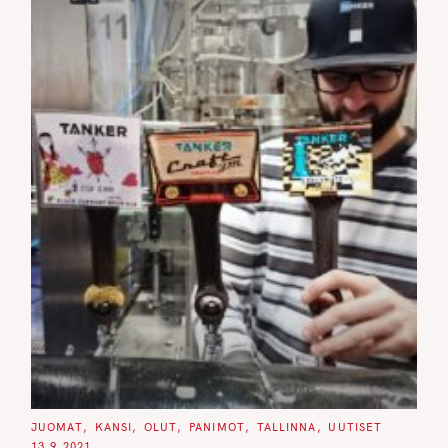
C
JUOMAT
KANSI
OLUT
PANIMOT
TALLINNA
UUTISET
A
13.9.2021