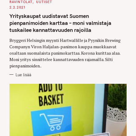
RAVINTOLAT
UUTISET
T
E
2.2.2021
G
O
Yrityskaupat uudistavat Suomen
R
I
pienpanimoiden karttaa – moni valmistaja
E
S
tuskailee kannattavuuden rajoilla
Bryggeri Helsingin myynti Hartwallille ja Pyynikin Brewing
Companyn Viron Haljalan-panimon kauppa muokkaavat
osaltaan suomalaista panimokarttaa. Korona kurittaa alaa.
Moni yritys sinnittelee kannattavuuden rajamailla. Silti
pienpanimoiden..
Lue lisää