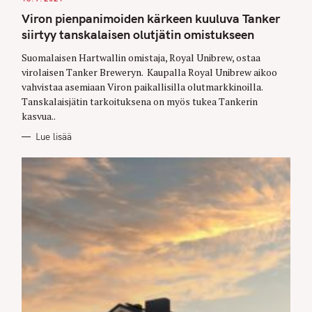
T
E
Viron pienpanimoiden kärkeen kuuluva Tanker
G
O
siirtyy tanskalaisen olutjätin omistukseen
R
I
E
Suomalaisen Hartwallin omistaja, Royal Unibrew, ostaa
S
virolaisen Tanker Breweryn. Kaupalla Royal Unibrew aikoo
vahvistaa asemiaan Viron paikallisilla olutmarkkinoilla.
Tanskalaisjätin tarkoituksena on myös tukea Tankerin
kasvua..
Lue lisää