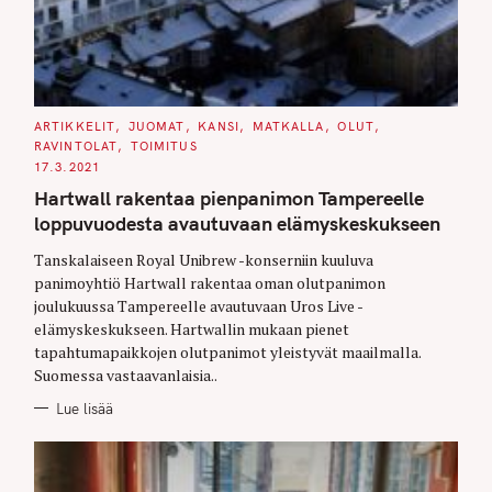
C
ARTIKKELIT
JUOMAT
KANSI
MATKALLA
OLUT
A
RAVINTOLAT
TOIMITUS
T
E
17.3.2021
G
O
Hartwall rakentaa pienpanimon Tampereelle
R
I
loppuvuodesta avautuvaan elämyskeskukseen
E
S
Tanskalaiseen Royal Unibrew -konserniin kuuluva
panimoyhtiö Hartwall rakentaa oman olutpanimon
joulukuussa Tampereelle avautuvaan Uros Live -
elämyskeskukseen. Hartwallin mukaan pienet
tapahtumapaikkojen olutpanimot yleistyvät maailmalla.
Suomessa vastaavanlaisia..
Lue lisää