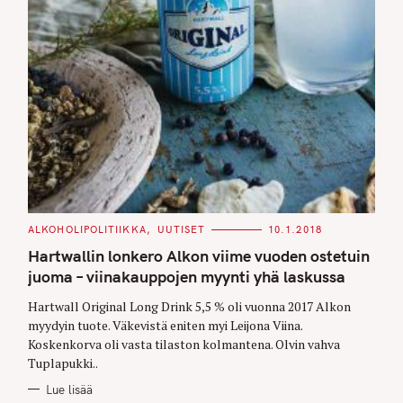
C
ALKOHOLIPOLITIIKKA
UUTISET
10.1.2018
A
T
Hartwallin lonkero Alkon viime vuoden ostetuin
E
G
juoma – viinakauppojen myynti yhä laskussa
O
R
Hartwall Original Long Drink 5,5 % oli vuonna 2017 Alkon
I
E
myydyin tuote. Väkevistä eniten myi Leijona Viina.
S
Koskenkorva oli vasta tilaston kolmantena. Olvin vahva
Tuplapukki..
Lue lisää