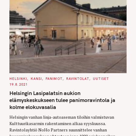
C
HELSINKI
KANSI
PANIMOT
RAVINTOLAT
UUTISET
A
19.8.2021
T
E
Helsingin Lasipalatsin aukion
G
O
elämyskeskukseen tulee panimoravintola ja
R
I
kolme elokuvasalia
E
S
Helsingin vanhan linja-autoaseman tiloihin valmistuvan
Kulttuurikasarmin rakentaminen alkaa syyskuussa.
Ravintolayhtiö NoHo Partners suunnittelee vanhan