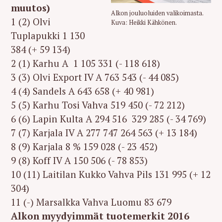
muutos)
Alkon jouluoluiden valikoimasta.
1 (2) Olvi
Kuva: Heikki Kähkönen.
Tuplapukki 1 130
384 (+ 59 134)
2 (1) Karhu A 1 105 331 (- 118 618)
3 (3) Olvi Export IV A 763 543 (- 44 085)
4 (4) Sandels A 643 658 (+ 40 981)
5 (5) Karhu Tosi Vahva 519 450 (- 72 212)
6 (6) Lapin Kulta A 294 516 329 285 (- 34 769)
7 (7) Karjala IV A 277 747 264 563 (+ 13 184)
8 (9) Karjala 8 % 159 028 (- 23 452)
9 (8) Koff IV A 150 506 (- 78 853)
10 (11) Laitilan Kukko Vahva Pils 131 995 (+ 12
304)
11 (-) Marsalkka Vahva Luomu 83 679
Alkon myydyimmät tuotemerkit 2016