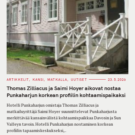
C
ARTIKKELIT
KANSI
MATKALLA
UUTISET
23.5.2026
A
T
Thomas Zilliacus ja Saimi Hoyer aikovat nostaa
E
G
Punkaharjun korkean profiilin kohtaamispaikaksi
O
R
Hotelli Punkaharjun omistaja Thomas Zilliacus ja
I
E
matkailuyrittäjä Saimi Hoyer suunnittelevat Punkaharjusta
S
merkittävää kansainvälistä kohtaamispaikkaa Davosin ja Sun
Valleyn tavoin. Hotelli Punkaharjun nostaminen korkean
profiilin tapaamiskeskukseksi,..