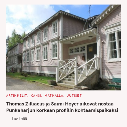
E
S
C
ARTIKKELIT
KANSI
MATKALLA
UUTISET
A
T
Thomas Zilliacus ja Saimi Hoyer aikovat nostaa
E
G
Punkaharjun korkean profiilin kohtaamispaikaksi
O
R
Lue lisää
I
E
S