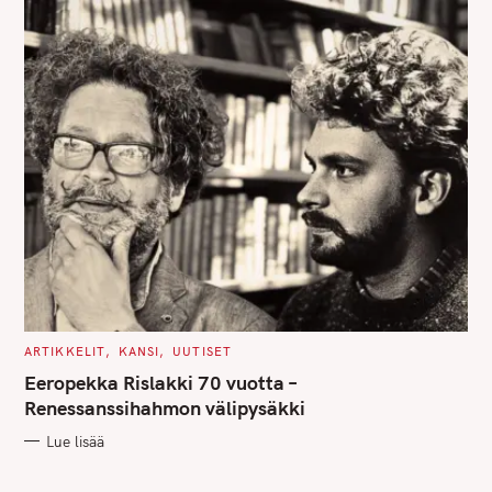
C
ARTIKKELIT
KANSI
UUTISET
A
T
Eeropekka Rislakki 70 vuotta –
E
G
Renessanssihahmon välipysäkki
O
R
Lue lisää
I
E
S