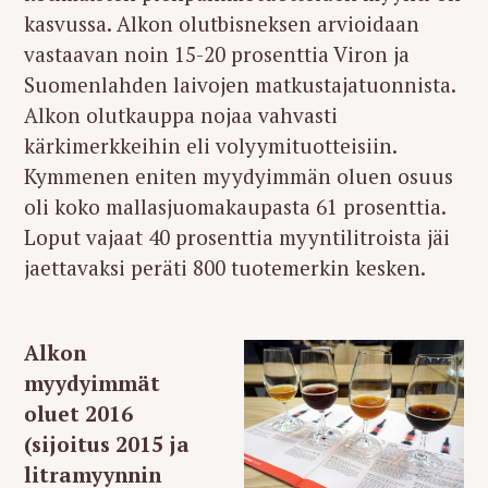
kasvussa. Alkon olutbisneksen arvioidaan
vastaavan noin 15-20 prosenttia Viron ja
Suomenlahden laivojen matkustajatuonnista.
Alkon olutkauppa nojaa vahvasti
kärkimerkkeihin eli volyymituotteisiin.
Kymmenen eniten myydyimmän oluen osuus
oli koko mallasjuomakaupasta 61 prosenttia.
Loput vajaat 40 prosenttia myyntilitroista jäi
jaettavaksi peräti 800 tuotemerkin kesken.
Alkon
myydyimmät
oluet 2016
(sijoitus 2015 ja
litramyynnin