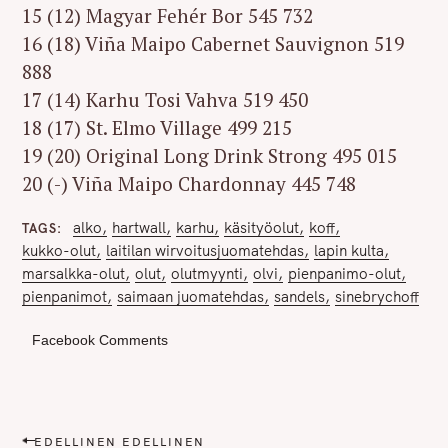
15 (12) Magyar Fehér Bor 545 732
16 (18) Viña Maipo Cabernet Sauvignon 519
888
17 (14) Karhu Tosi Vahva 519 450
18 (17) St. Elmo Village 499 215
19 (20) Original Long Drink Strong 495 015
20 (-) Viña Maipo Chardonnay 445 748
alko
hartwall
karhu
käsityöolut
koff
TAGS
kukko-olut
laitilan wirvoitusjuomatehdas
lapin kulta
marsalkka-olut
olut
olutmyynti
olvi
pienpanimo-olut
pienpanimot
saimaan juomatehdas
sandels
sinebrychoff
Facebook Comments
P
EDELLINEN EDELLINEN