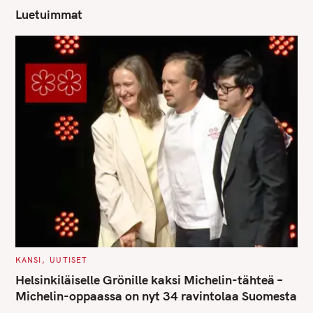
h
Luetuimmat
f
o
r
:
C
KANSI
UUTISET
A
T
Helsinkiläiselle Grönille kaksi Michelin-tähteä –
E
G
Michelin-oppaassa on nyt 34 ravintolaa Suomesta
O
R