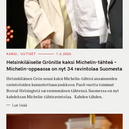
C
KANSI
UUTISET
1.6.2026
A
T
Helsinkiläiselle Grönille kaksi Michelin-tähteä –
E
G
Michelin-oppaassa on nyt 34 ravintolaa Suomesta
O
R
Helsinkiläinen Grön nousi kaksi Michelin-tähteä ansainneiden
I
E
ravintoloiden kunnoitettuun joukkoon. Puoli vuotta toiminut
S
Boreal Helsingistä sai ensimmäisen tähtensä. Suomessa on nyt
kahdeksan Michelin-tähtiravintolaa. Kahden tähden..
Lue lisää