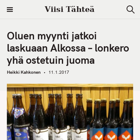
S
Viisi Tähteä
k
S
i
e
a
p
r
Oluen myynti jatkoi
t
c
h
o
laskuaan Alkossa – lonkero
c
yhä ostetuin juoma
o
n
Heikki Kahkonen
11.1.2017
t
e
n
t