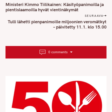
o
Ministeri Kimmo Tiilikainen: Käsityöpanimoilla ja
s
pientislaamoilla hyvät vientinäkymät
t
SEURAAVA
n
Tulli lähetti pienpanimoille miljoonien veromätkyt
– päivitetty 11.1. klo 15.00
a
v
i
g
a
0 comments
t
i
o
n