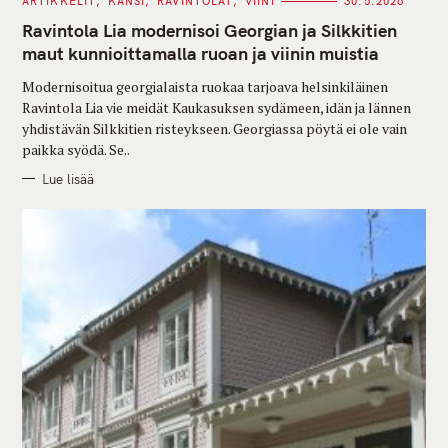
C
ARTIKKELIT
KANSI
RAVINTOLAT
VIINI
30.5.2026
A
T
Ravintola Lia modernisoi Georgian ja Silkkitien
E
G
maut kunnioittamalla ruoan ja viinin muistia
O
R
Modernisoitua georgialaista ruokaa tarjoava helsinkiläinen
I
E
Ravintola Lia vie meidät Kaukasuksen sydämeen, idän ja lännen
S
yhdistävän Silkkitien risteykseen. Georgiassa pöytä ei ole vain
paikka syödä. Se..
Lue lisää