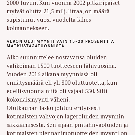
2000-luvun. Kun vuonna 2002 pitkäripaiset
myivät olutta 21,5 milj. litraa, on määrä
supistunut vuosi vuodelta lähes
kolmannekseen.
ALKON OLUTMYYNTI VAIN 15-20 PROSENTTIA
MATKUSTAJATUONNISTA
Alko suunnittelee nostavansa oluiden
valikoiman 1500 tuotteeseen lähivuosina.
Vuoden 2016 aikana myynnissä oli
ennätysmäärä eli yli 800 oluttuotetta, kun
edellisvuonna niitä oli vajaat 550. Silti
kokonaismyynti väheni.
Olutkaupan lasku johtuu erityisesti
kotimaisten vahvojen lageroluiden myynnin
sakkaamisesta. Sen sijaan pintahiivaoluiden ja
kotimaisten pienpanimotuotteiden myynti on