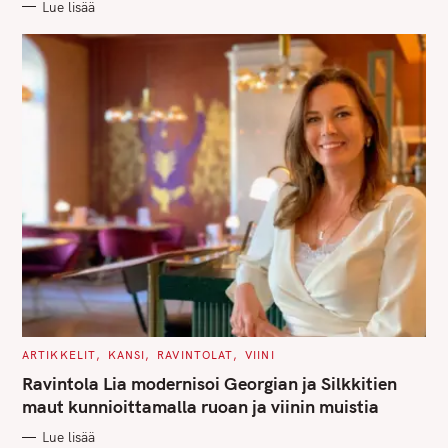
Lue lisää
I
E
S
C
ARTIKKELIT
KANSI
RAVINTOLAT
VIINI
A
T
Ravintola Lia modernisoi Georgian ja Silkkitien
E
G
maut kunnioittamalla ruoan ja viinin muistia
O
R
Lue lisää
I