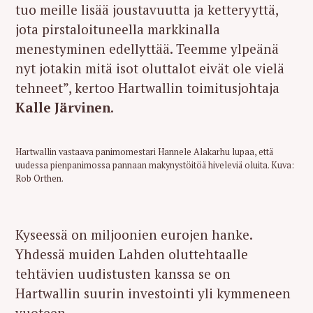
tuo meille lisää joustavuutta ja ketteryyttä,
jota pirstaloituneella markkinalla
menestyminen edellyttää. Teemme ylpeänä
nyt jotakin mitä isot oluttalot eivät ole vielä
tehneet”, kertoo Hartwallin toimitusjohtaja
Kalle Järvinen
.
Hartwallin vastaava panimomestari Hannele Alakarhu lupaa, että
uudessa pienpanimossa pannaan makynystöitöä hiveleviä oluita. Kuva:
Rob Orthen.
Kyseessä on miljoonien eurojen hanke.
Yhdessä muiden Lahden oluttehtaalle
tehtävien uudistusten kanssa se on
Hartwallin suurin investointi yli kymmeneen
vuoteen.