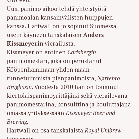
Uusi panimo aikoo tehdä yhteistyötä
panimoalan kansainvälisten huippujen
kanssa. Hartwall on jo sopinut Suomessa
usein käyneen tanskalaisen
Anders
Kissmeyerin
vierailusta.
Kissmeyer on entinen
Carlsbergin
panimomestari, joka on perustanut
Kööpenhaminaan yhden maan
tunnetuimmista pienpanimoista,
Nørrebro
Bryghusin
. Vuodesta 2010 hän on toiminut
kiertolaispanimoyrittäjänä sekä vierailevana
panimomestarina, konsulttina ja kouluttajana
omassa yrityksessään
Kissmeyer Beer and
Brewing.
Hartwall on osa tanskalaista
Royal Unibrew
-
konsernia.