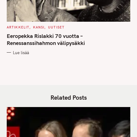
C
ARTIKKELIT
KANSI
UUTISET
A
T
Eeropekka Rislakki 70 vuotta –
E
G
Renessanssihahmon välipysäkki
O
R
Lue lisää
I
E
S
Related Posts