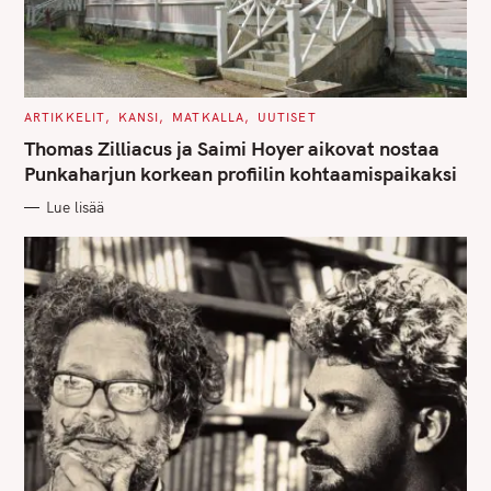
C
ARTIKKELIT
KANSI
MATKALLA
UUTISET
A
T
Thomas Zilliacus ja Saimi Hoyer aikovat nostaa
E
G
Punkaharjun korkean profiilin kohtaamispaikaksi
O
R
Lue lisää
I
E
S