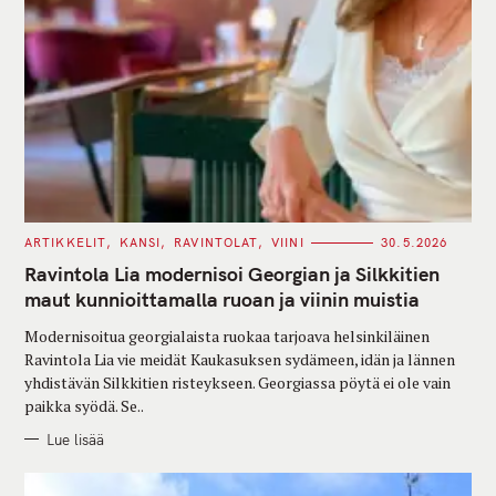
C
ARTIKKELIT
KANSI
RAVINTOLAT
VIINI
30.5.2026
A
T
Ravintola Lia modernisoi Georgian ja Silkkitien
E
G
maut kunnioittamalla ruoan ja viinin muistia
O
R
Modernisoitua georgialaista ruokaa tarjoava helsinkiläinen
I
E
Ravintola Lia vie meidät Kaukasuksen sydämeen, idän ja lännen
S
yhdistävän Silkkitien risteykseen. Georgiassa pöytä ei ole vain
paikka syödä. Se..
Lue lisää