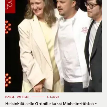
C
KANSI
UUTISET
1.6.2026
A
T
Helsinkiläiselle Grönille kaksi Michelin-tähteä –
E