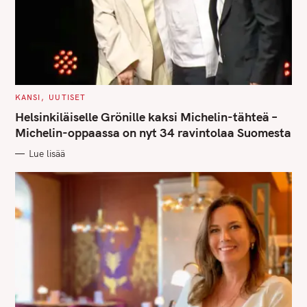
S
e
a
r
c
h
C
KANSI
UUTISET
f
A
T
Helsinkiläiselle Grönille kaksi Michelin-tähteä –
o
E
G
Michelin-oppaassa on nyt 34 ravintolaa Suomesta
r
O
R
:
Lue lisää
I
E
S