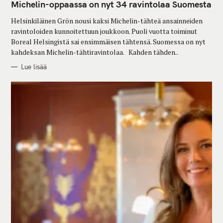
G
Michelin-oppaassa on nyt 34 ravintolaa Suomesta
O
R
Helsinkiläinen Grön nousi kaksi Michelin-tähteä ansainneiden
I
E
ravintoloiden kunnoitettuun joukkoon. Puoli vuotta toiminut
S
Boreal Helsingistä sai ensimmäisen tähtensä. Suomessa on nyt
kahdeksan Michelin-tähtiravintolaa. Kahden tähden..
Lue lisää