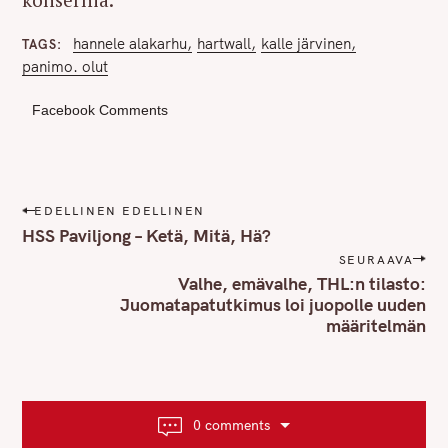
hannele alakarhu
hartwall
kalle järvinen
TAGS
panimo. olut
Facebook Comments
P
EDELLINEN EDELLINEN
o
HSS Paviljong – Ketä, Mitä, Hä?
s
SEURAAVA
t
Valhe, emävalhe, THL:n tilasto:
n
Juomatapatutkimus loi juopolle uuden
määritelmän
a
v
i
g
a
0 comments
t