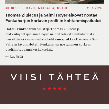
C
ARTIKKELIT
KANSI
MATKALLA
UUTISET
23.5.2026
A
T
Thomas Zilliacus ja Saimi Hoyer aikovat nostaa
E
G
Punkaharjun korkean profiilin kohtaamispaikaksi
O
R
Hotelli Punkaharjun omistaja Thomas Zilliacus ja
I
E
matkailuyrittäjä Saimi Hoyer suunnittelevat Punkaharjusta
S
merkittävää kansainvälistä kohtaamispaikkaa Davosin ja Sun
Valleyn tavoin. Hotelli Punkaharjun nostaminen korkean
profiilin tapaamiskeskukseksi,..
Lue lisää