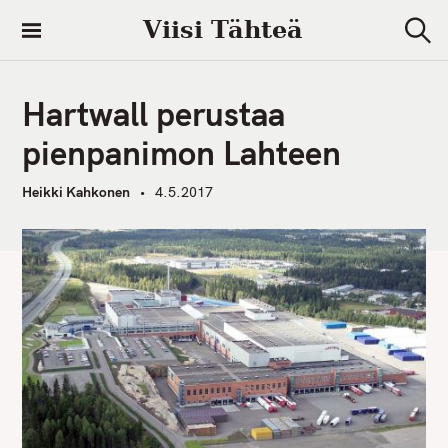
S
Viisi Tähteä
k
S
i
e
a
p
r
Hartwall perustaa
t
c
h
o
pienpanimon Lahteen
c
o
Heikki Kahkonen
4.5.2017
n
t
e
n
t