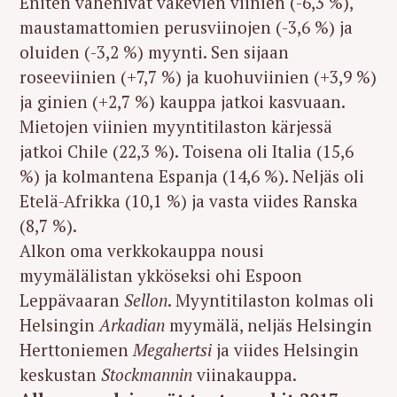
Eniten vähenivät väkevien viinien (-6,3 %),
maustamattomien perusviinojen (-3,6 %) ja
oluiden (-3,2 %) myynti. Sen sijaan
roseeviinien (+7,7 %) ja kuohuviinien (+3,9 %)
ja ginien (+2,7 %) kauppa jatkoi kasvuaan.
Mietojen viinien myyntitilaston kärjessä
jatkoi Chile (22,3 %). Toisena oli Italia (15,6
%) ja kolmantena Espanja (14,6 %). Neljäs oli
Etelä-Afrikka (10,1 %) ja vasta viides Ranska
(8,7 %).
Alkon oma verkkokauppa nousi
myymälälistan ykköseksi ohi Espoon
Leppävaaran
Sellon
. Myyntitilaston kolmas oli
Helsingin
Arkadian
myymälä, neljäs Helsingin
Herttoniemen
Megahertsi
ja viides Helsingin
keskustan
Stockmannin
viinakauppa.