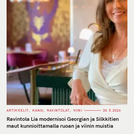
C
ARTIKKELIT
KANSI
RAVINTOLAT
VIINI
30.5.2026
A
T
Ravintola Lia modernisoi Georgian ja Silkkitien
E
G
maut kunnioittamalla ruoan ja viinin muistia
O
R