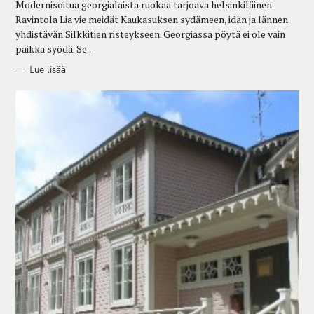
Modernisoitua georgialaista ruokaa tarjoava helsinkiläinen
I
E
Ravintola Lia vie meidät Kaukasuksen sydämeen, idän ja lännen
S
yhdistävän Silkkitien risteykseen. Georgiassa pöytä ei ole vain
paikka syödä. Se..
Lue lisää