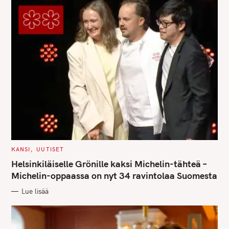
C
KANSI
UUTISET
S
A
T
Helsinkiläiselle Grönille kaksi Michelin-tähteä –
e
E
G
Michelin-oppaassa on nyt 34 ravintolaa Suomesta
a
O
R
r
Lue lisää
I
E
c
S
h