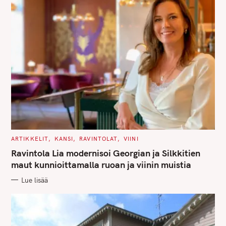
f
o
r
:
C
ARTIKKELIT
KANSI
RAVINTOLAT
VIINI
A
T
Ravintola Lia modernisoi Georgian ja Silkkitien
E
G
maut kunnioittamalla ruoan ja viinin muistia
O
R
Lue lisää
I
E
S