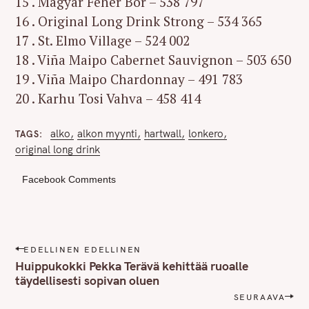
15 . Magyar Fehér Bor – 538 797
16 . Original Long Drink Strong – 534 365
17 . St. Elmo Village – 524 002
18 . Viña Maipo Cabernet Sauvignon – 503 650
19 . Viña Maipo Chardonnay – 491 783
20 . Karhu Tosi Vahva – 458 414
alko
alkon myynti
hartwall
lonkero
TAGS
original long drink
Facebook Comments
P
EDELLINEN EDELLINEN
o
Huippukokki Pekka Terävä kehittää ruoalle
s
täydellisesti sopivan oluen
t
SEURAAVA