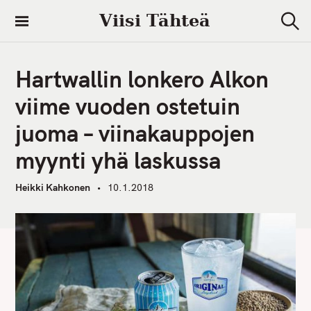
S
Viisi Tähteä
k
S
i
e
a
p
r
Hartwallin lonkero Alkon
t
c
h
o
viime vuoden ostetuin
c
juoma – viinakauppojen
o
n
myynti yhä laskussa
t
e
Heikki Kahkonen
10.1.2018
n
t