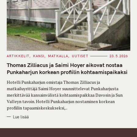
C
ARTIKKELIT
KANSI
MATKALLA
UUTISET
23.5.2026
A
T
Thomas Zilliacus ja Saimi Hoyer aikovat nostaa
E
G
Punkaharjun korkean profiilin kohtaamispaikaksi
O
R
Hotelli Punkaharjun omistaja Thomas Zilliacus ja
I
E
matkailuyrittäjä Saimi Hoyer suunnittelevat Punkaharjusta
S
merkittävää kansainvälistä kohtaamispaikkaa Davosin ja Sun
Valleyn tavoin. Hotelli Punkaharjun nostaminen korkean
profiilin tapaamiskeskukseksi,..
Lue lisää