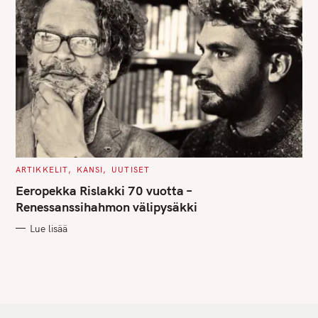
C
ARTIKKELIT
KANSI
UUTISET
A
T
Eeropekka Rislakki 70 vuotta –
E
G
Renessanssihahmon välipysäkki
O
R
Lue lisää
I
E
S