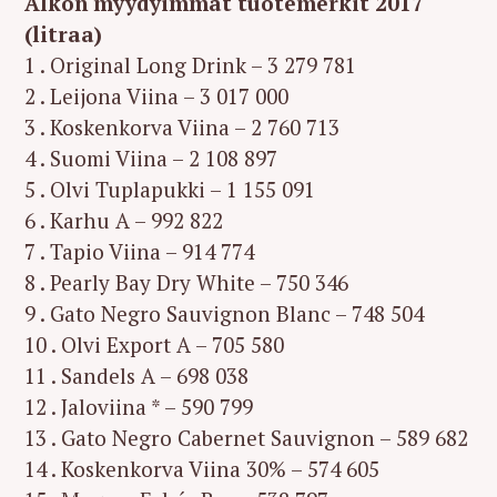
Alkon myydyimmät tuotemerkit 2017
(litraa)
1 . Original Long Drink – 3 279 781
2 . Leijona Viina – 3 017 000
3 . Koskenkorva Viina – 2 760 713
4 . Suomi Viina – 2 108 897
5 . Olvi Tuplapukki – 1 155 091
6 . Karhu A – 992 822
7 . Tapio Viina – 914 774
8 . Pearly Bay Dry White – 750 346
9 . Gato Negro Sauvignon Blanc – 748 504
10 . Olvi Export A – 705 580
11 . Sandels A – 698 038
12 . Jaloviina * – 590 799
13 . Gato Negro Cabernet Sauvignon – 589 682
14 . Koskenkorva Viina 30% – 574 605