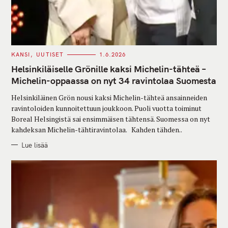
C
KANSI
UUTISET
1.6.2026
A
T
Helsinkiläiselle Grönille kaksi Michelin-tähteä –
E
G
Michelin-oppaassa on nyt 34 ravintolaa Suomesta
O
R
Helsinkiläinen Grön nousi kaksi Michelin-tähteä ansainneiden
I
E
ravintoloiden kunnoitettuun joukkoon. Puoli vuotta toiminut
S
Boreal Helsingistä sai ensimmäisen tähtensä. Suomessa on nyt
kahdeksan Michelin-tähtiravintolaa. Kahden tähden..
Lue lisää