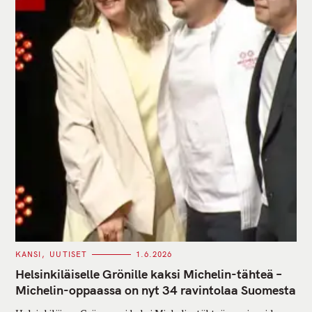
C
KANSI
UUTISET
1.6.2026
A
T
Helsinkiläiselle Grönille kaksi Michelin-tähteä –
E
G
Michelin-oppaassa on nyt 34 ravintolaa Suomesta
O
R