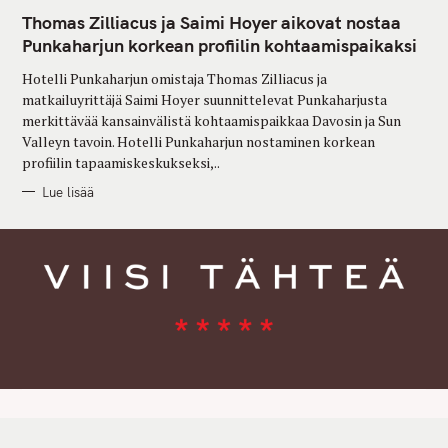
A
T
Thomas Zilliacus ja Saimi Hoyer aikovat nostaa
E
G
Punkaharjun korkean profiilin kohtaamispaikaksi
O
R
Hotelli Punkaharjun omistaja Thomas Zilliacus ja
I
E
matkailuyrittäjä Saimi Hoyer suunnittelevat Punkaharjusta
S
merkittävää kansainvälistä kohtaamispaikkaa Davosin ja Sun
Valleyn tavoin. Hotelli Punkaharjun nostaminen korkean
profiilin tapaamiskeskukseksi,..
Lue lisää