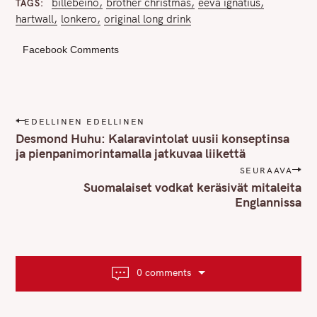
billebeino
brother christmas
eeva ignatius
TAGS
hartwall
lonkero
original long drink
Facebook Comments
P
EDELLINEN EDELLINEN
o
Desmond Huhu: Kalaravintolat uusii konseptinsa
s
ja pienpanimorintamalla jatkuvaa liikettä
t
SEURAAVA
n
Suomalaiset vodkat keräsivät mitaleita
Englannissa
a
v
i
g
a
0 comments
t
i