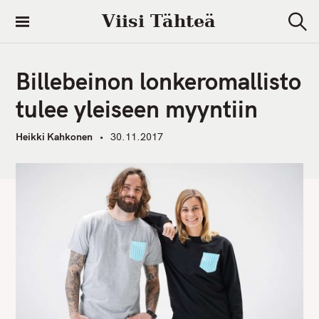
S
Viisi Tähteä
k
S
i
e
a
p
r
Billebeinon lonkeromallisto
t
c
h
o
tulee yleiseen myyntiin
c
o
Heikki Kahkonen
30.11.2017
n
t
e
n
t