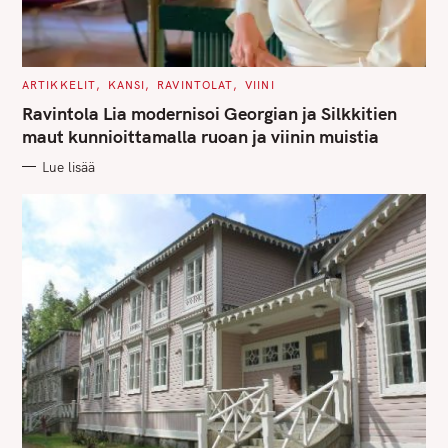
e
a
r
c
C
ARTIKKELIT
KANSI
RAVINTOLAT
VIINI
A
h
T
Ravintola Lia modernisoi Georgian ja Silkkitien
E
f
G
maut kunnioittamalla ruoan ja viinin muistia
O
o
R
Lue lisää
I
r
E
S
: