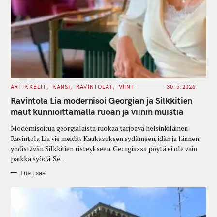
C
ARTIKKELIT
KANSI
RAVINTOLAT
VIINI
30.5.2026
A
T
Ravintola Lia modernisoi Georgian ja Silkkitien
E
G
maut kunnioittamalla ruoan ja viinin muistia
O
R
Modernisoitua georgialaista ruokaa tarjoava helsinkiläinen
I
E
Ravintola Lia vie meidät Kaukasuksen sydämeen, idän ja lännen
S
yhdistävän Silkkitien risteykseen. Georgiassa pöytä ei ole vain
paikka syödä. Se..
Lue lisää