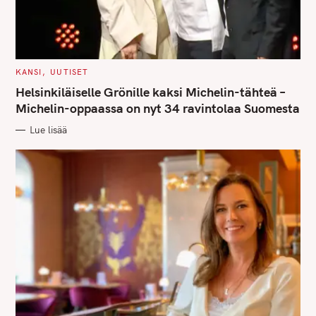
C
KANSI
UUTISET
A
T
Helsinkiläiselle Grönille kaksi Michelin-tähteä –
E
G
Michelin-oppaassa on nyt 34 ravintolaa Suomesta
O
R
Lue lisää
I
E
S
S