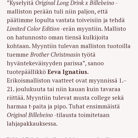
”Kyselyitä
Original Long Drink x Billebeino
-
malliston perään tuli niin paljon, että
päätimme lopulta vastata toiveisiin ja tehdä
Limited Color Edition
-erän myyntiin. Mallisto
on hatunnosto oman tiensä kulkijoita
kohtaan. Myyntiin tulevan malliston tuotoilla
tuemme
Brother Christmasin
työtä
hyväntekeväisyyden parissa”, sanoo
tuotepäällikkö
Eeva Ignatius
.
Erikoismalliston vaatteet ovat myynnissä 1.–
21. joulukuuta tai niin kauan kuin tavaraa
riittää. Myyntiin tulevat musta college sekä
harmaa t-paita ja pipo. Tuhat ensimmäistä
Original Billebeino
-tilausta toimitetaan
lahjapakkauksessa.