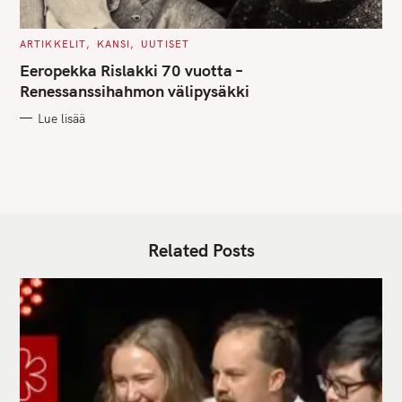
C
ARTIKKELIT
KANSI
UUTISET
A
T
Eeropekka Rislakki 70 vuotta –
E
G
Renessanssihahmon välipysäkki
O
R
Lue lisää
I
E
S
Related Posts