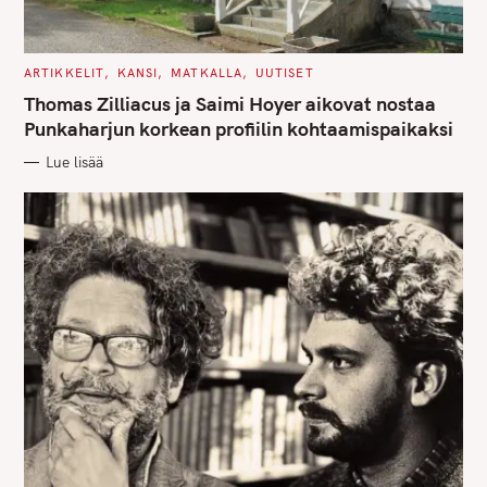
C
ARTIKKELIT
KANSI
MATKALLA
UUTISET
A
T
Thomas Zilliacus ja Saimi Hoyer aikovat nostaa
E
G
Punkaharjun korkean profiilin kohtaamispaikaksi
O
R
Lue lisää
I
E
S