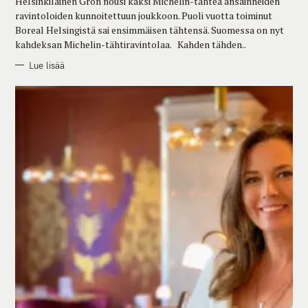
Helsinkiläinen Grön nousi kaksi Michelin-tähteä ansainneiden
I
E
ravintoloiden kunnoitettuun joukkoon. Puoli vuotta toiminut
S
Boreal Helsingistä sai ensimmäisen tähtensä. Suomessa on nyt
kahdeksan Michelin-tähtiravintolaa. Kahden tähden..
Lue lisää