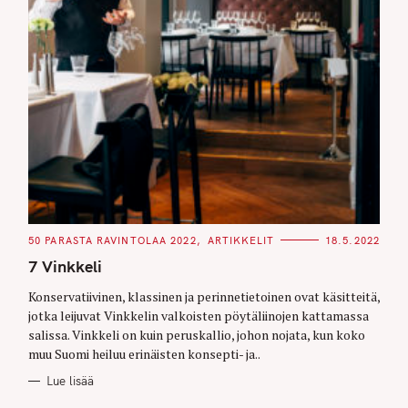
C
50 PARASTA RAVINTOLAA 2022
ARTIKKELIT
18.5.2022
A
T
7 Vinkkeli
E
G
O
Konservatiivinen, klassinen ja perinnetietoinen ovat käsitteitä,
R
jotka leijuvat Vinkkelin valkoisten pöytäliinojen kattamassa
I
E
salissa. Vinkkeli on kuin peruskallio, johon nojata, kun koko
S
muu Suomi heiluu erinäisten konsepti- ja..
Lue lisää