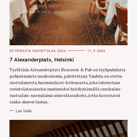
C
50 PARASTA RAVINTOLAA 2026
11.3.2026
A
T
7 Alexanderplats, Helsinki
E
G
O
Tyyliltään Alexanderplats Brasserie & Pub on tyylipuhdasta
R
pohjoismaista modernismia, päivitettynä. Vauhtia on otettu
I
E
ruotsalaisesta husmanskost-kotiruoasta, joka taivutetaan
S
ravintolatasoiseksi nautinnoksi hyödyntämällä ranskalais-
ruotsalais-suomalaisia annosklassikoita, jotka korostavat
raaka-aineen laatua..
Lue lisää