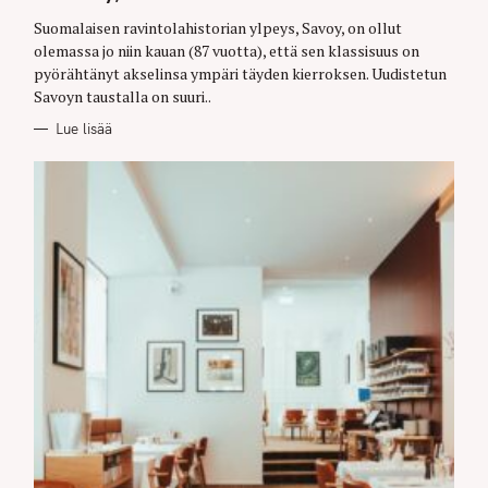
G
O
Suomalaisen ravintolahistorian ylpeys, Savoy, on ollut
R
olemassa jo niin kauan (87 vuotta), että sen klassisuus on
I
E
pyörähtänyt akselinsa ympäri täyden kierroksen. Uudistetun
S
Savoyn taustalla on suuri..
Lue lisää