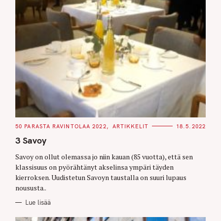
C
50 PARASTA RAVINTOLAA 2022
ARTIKKELIT
18.5.2022
A
T
3 Savoy
E
G
O
Savoy on ollut olemassa jo niin kauan (85 vuotta), että sen
R
klassisuus on pyörähtänyt akselinsa ympäri täyden
I
E
kierroksen. Uudistetun Savoyn taustalla on suuri lupaus
S
noususta..
Lue lisää