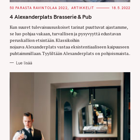
C
50 PARASTA RAVINTOLAA 2022
ARTIKKELIT
18.5.2022
A
T
4 Alexanderplats Brasserie & Pub
E
G
O
Kun suuret tulevaisuususkoiset tarinat puuttuvat ajastamme,
R
se luo pohjaa vakaan, turvallisen ja pysyvyyttä edustavan
I
E
peruskallion etsintään. Klassikoihin
S
nojaava Alexanderplats vastaa eksistentiaaliseen kaipuuseen
puhtaimmillaan. Tyyliltään Alexanderplats on pohjoismaista..
Lue lisää