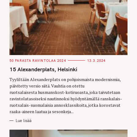
C
50 PARASTA RAVINTOLAA 2024
13.3.2024
A
T
15 Alexanderplats, Helsinki
E
G
O
Tyyliltään Alexanderplats on pohjoismaista modernismia,
R
päivitetty versio siitä. Vauhtia on otettu
I
E
ruotsalaisesta husmanskost-kotiruoasta, joka taivutetaan
S
ravintolatasoiseksi nautinnoksi hyödyntämällä ranskalais-
ruotsalais-suomalaisia annosklassikoita, jotka korostavat
raaka-aineen laatua ja sesonkeja...
Lue lisää