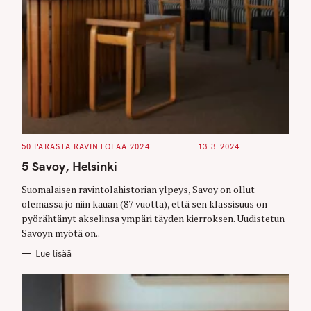
C
50 PARASTA RAVINTOLAA 2024
13.3.2024
A
T
5 Savoy, Helsinki
E
G
O
Suomalaisen ravintolahistorian ylpeys, Savoy on ollut
R
olemassa jo niin kauan (87 vuotta), että sen klassisuus on
I
E
pyörähtänyt akselinsa ympäri täyden kierroksen. Uudistetun
S
Savoyn myötä on..
Lue lisää