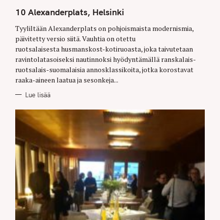
A
T
10 Alexanderplats, Helsinki
E
G
O
Tyyliltään Alexanderplats on pohjoismaista modernismia,
R
päivitetty versio siitä. Vauhtia on otettu
I
E
ruotsalaisesta husmanskost-kotiruoasta, joka taivutetaan
S
ravintolatasoiseksi nautinnoksi hyödyntämällä ranskalais-
ruotsalais-suomalaisia annosklassikoita, jotka korostavat
raaka-aineen laatua ja sesonkeja...
Lue lisää