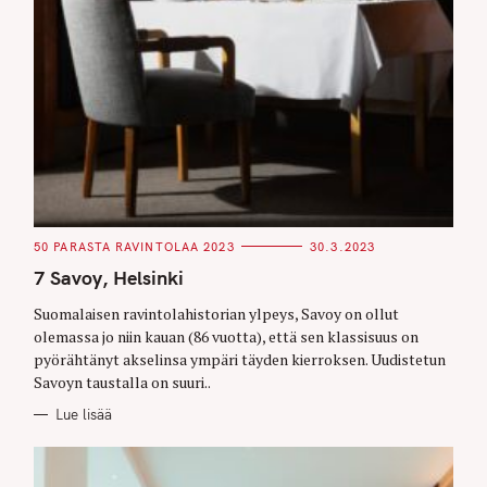
r
c
h
f
o
r
:
C
50 PARASTA RAVINTOLAA 2023
30.3.2023
A
T
7 Savoy, Helsinki
E
G
O
Suomalaisen ravintolahistorian ylpeys, Savoy on ollut
R
olemassa jo niin kauan (86 vuotta), että sen klassisuus on
I
E
pyörähtänyt akselinsa ympäri täyden kierroksen. Uudistetun
S
Savoyn taustalla on suuri..
Lue lisää