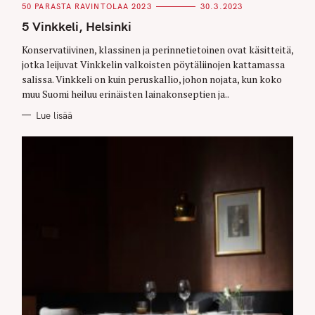
C
50 PARASTA RAVINTOLAA 2023
30.3.2023
A
T
5 Vinkkeli, Helsinki
E
G
O
Konservatiivinen, klassinen ja perinnetietoinen ovat käsitteitä,
R
jotka leijuvat Vinkkelin valkoisten pöytäliinojen kattamassa
I
E
salissa. Vinkkeli on kuin peruskallio, johon nojata, kun koko
S
muu Suomi heiluu erinäisten lainakonseptien ja..
Lue lisää
S
e
a