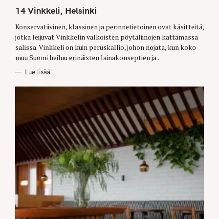
A
T
14 Vinkkeli, Helsinki
E
G
O
Konservatiivinen, klassinen ja perinnetietoinen ovat käsitteitä,
R
jotka leijuvat Vinkkelin valkoisten pöytäliinojen kattamassa
I
E
salissa. Vinkkeli on kuin peruskallio, johon nojata, kun koko
S
muu Suomi heiluu erinäisten lainakonseptien ja..
Lue lisää