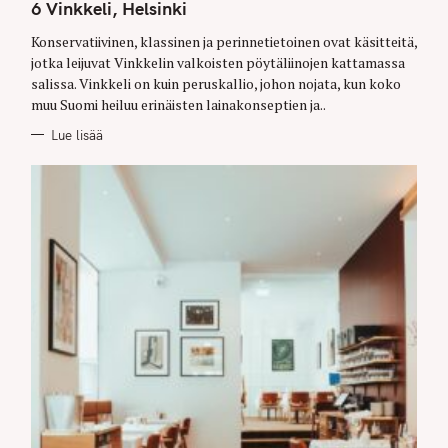
T
6 Vinkkeli, Helsinki
E
G
O
Konservatiivinen, klassinen ja perinnetietoinen ovat käsitteitä,
R
jotka leijuvat Vinkkelin valkoisten pöytäliinojen kattamassa
I
E
salissa. Vinkkeli on kuin peruskallio, johon nojata, kun koko
S
muu Suomi heiluu erinäisten lainakonseptien ja..
Lue lisää