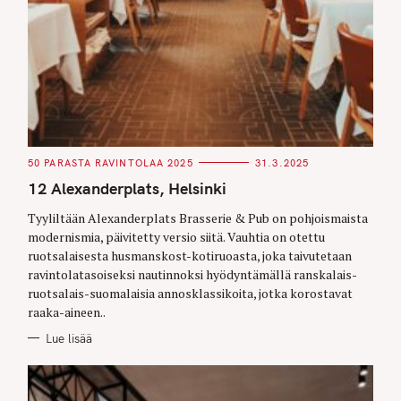
C
50 PARASTA RAVINTOLAA 2025
31.3.2025
A
T
12 Alexanderplats, Helsinki
E
G
O
Tyyliltään Alexanderplats Brasserie & Pub on pohjoismaista
R
modernismia, päivitetty versio siitä. Vauhtia on otettu
I
E
ruotsalaisesta husmanskost-kotiruoasta, joka taivutetaan
S
ravintolatasoiseksi nautinnoksi hyödyntämällä ranskalais-
ruotsalais-suomalaisia annosklassikoita, jotka korostavat
raaka-aineen..
Lue lisää