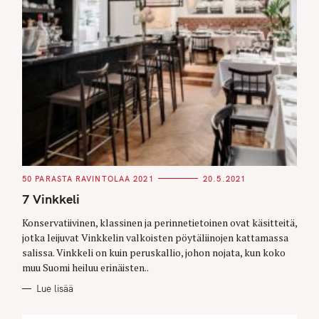
C
50 PARASTA RAVINTOLAA 2021
20.5.2021
A
T
7 Vinkkeli
E
G
O
Konservatiivinen, klassinen ja perinnetietoinen ovat käsitteitä,
R
jotka leijuvat Vinkkelin valkoisten pöytäliinojen kattamassa
I
E
salissa. Vinkkeli on kuin peruskallio, johon nojata, kun koko
S
muu Suomi heiluu erinäisten..
Lue lisää