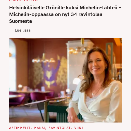
A
T
Helsinkiläiselle Grönille kaksi Michelin-tähteä –
E
G
Michelin-oppaassa on nyt 34 ravintolaa
O
Suomesta
R
I
E
Lue lisää
S
C
ARTIKKELIT
KANSI
RAVINTOLAT
VIINI