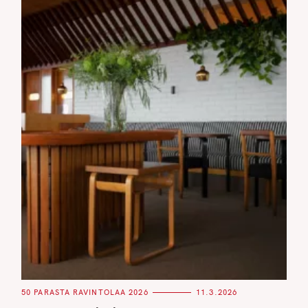
C
50 PARASTA RAVINTOLAA 2026
11.3.2026
A