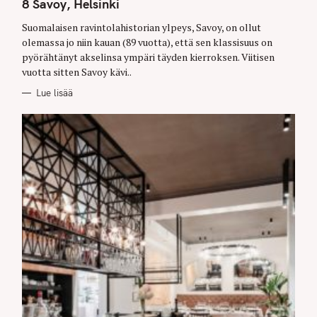
T
8 Savoy, Helsinki
E
G
O
Suomalaisen ravintolahistorian ylpeys, Savoy, on ollut
R
olemassa jo niin kauan (89 vuotta), että sen klassisuus on
I
E
pyörähtänyt akselinsa ympäri täyden kierroksen. Viitisen
S
vuotta sitten Savoy kävi..
Lue lisää