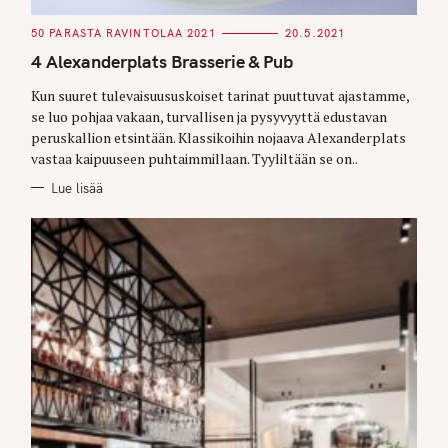
C
50 PARASTA RAVINTOLAA 2021
20.5.2021
A
T
4 Alexanderplats Brasserie & Pub
E
G
O
Kun suuret tulevaisuususkoiset tarinat puuttuvat ajastamme,
R
se luo pohjaa vakaan, turvallisen ja pysyvyyttä edustavan
I
E
peruskallion etsintään. Klassikoihin nojaava Alexanderplats
S
vastaa kaipuuseen puhtaimmillaan. Tyyliltään se on..
Lue lisää