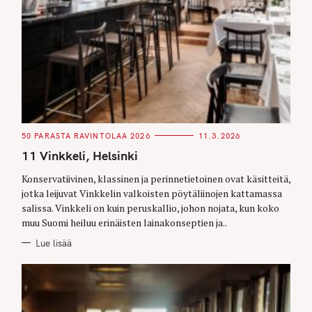
C
50 PARASTA RAVINTOLAA 2026
11.3.2026
A
T
11 Vinkkeli, Helsinki
E
G
O
Konservatiivinen, klassinen ja perinnetietoinen ovat käsitteitä,
R
jotka leijuvat Vinkkelin valkoisten pöytäliinojen kattamassa
I
E
salissa. Vinkkeli on kuin peruskallio, johon nojata, kun koko
S
muu Suomi heiluu erinäisten lainakonseptien ja..
Lue lisää