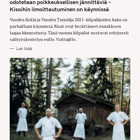
odotetaan poikkeuksellisen jännittäviä –
R
I
Kisoihin ilmoittautuminen on käynnissä
E
S
Vuoden Kokki ja Vuoden Tarjoilija 2021 -kilpailijoiden haku on
parhaillaan käynnissä. Kisat ovat herättäneet ennakkoon
laajaa kiinnostusta. Tänä vuonna kilpailut nostavat erityisesti
salityöskentelyn esille. Voittajille..
Lue lisää