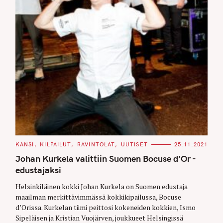
C
KANSI
KILPAILUT
RAVINTOLAT
UUTISET
25.11.2021
A
T
Johan Kurkela valittiin Suomen Bocuse d’Or -
E
G
edustajaksi
O
R
Helsinkiläinen kokki Johan Kurkela on Suomen edustaja
I
E
maailman merkittävimmässä kokkikipailussa, Bocuse
S
d’Orissa. Kurkelan tiimi peittosi kokeneiden kokkien, Ismo
Sipeläisen ja Kristian Vuojärven, joukkueet Helsingissä