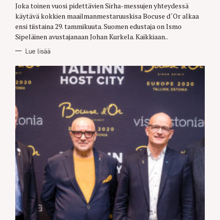
Joka toinen vuosi pidettävien Sirha-messujen yhteydessä
I
E
käytävä kokkien maailmanmestaruuskisa Bocuse d´Or alkaa
S
ensi tiistaina 29. tammikuuta. Suomen edustaja on Ismo
Sipeläinen avustajanaan Johan Kurkela. Kaikkiaan..
Lue lisää