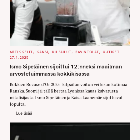
C
ARTIKKELIT
KANSI
KILPAILUT
RAVINTOLAT
UUTISET
A
27.1.2025
T
E
Ismo Sipeläinen sijoittui 12:nneksi maailman
G
O
arvostetuimmassa kokkikisassa
R
I
E
Kokkien Bocuse d’Or 2025 -kilpailun voiton vei kisan kotimaa
S
Ranska. Suomi jäi tällä kertaa Lyonissa kauas kaivatusta
mitalisijasta. Ismo Sipeläinen ja Kaisa Laanemäe sijottuivat
lopulta..
Lue lisää