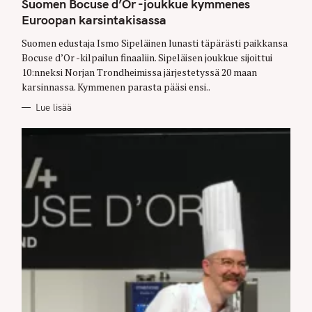
Suomen Bocuse d’Or -joukkue kymmenes
E
G
Euroopan karsintakisassa
O
R
Suomen edustaja Ismo Sipeläinen lunasti täpärästi paikkansa
I
E
Bocuse d’Or -kilpailun finaaliin. Sipeläisen joukkue sijoittui
S
10:nneksi Norjan Trondheimissa järjestetyssä 20 maan
karsinnassa. Kymmenen parasta pääsi ensi..
Lue lisää