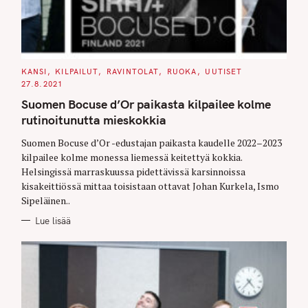
C
KANSI
KILPAILUT
RAVINTOLAT
RUOKA
UUTISET
A
27.8.2021
T
E
Suomen Bocuse d’Or paikasta kilpailee kolme
G
O
rutinoitunutta mieskokkia
R
I
E
Suomen Bocuse d’Or -edustajan paikasta kaudelle 2022–2023
S
kilpailee kolme monessa liemessä keitettyä kokkia.
Helsingissä marraskuussa pidettävissä karsinnoissa
kisakeittiössä mittaa toisistaan ottavat Johan Kurkela, Ismo
Sipeläinen..
Lue lisää