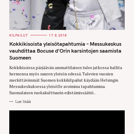
C
KILPAILUT
17.8.2018
A
T
Kokkikisoista yleisötapahtumia – Messukeskus
E
G
vauhdittaa Bocuse d’Orin karsintojen saamista
O
Suomeen
R
I
E
Kokkikisoissa pärjäävän ammattilaisen tulee jatkossa hallita
S
hermonsa myös suuren yleisön edessä. Tulevien vuosien
merkittävimmät Suomen kokkikilpailut käydään Helsingin
Messukeskuksessa yleisölle avoimina tapahtumina.
Suomalaisen ruokakulttuurin edistämissäätiö..
Lue lisää