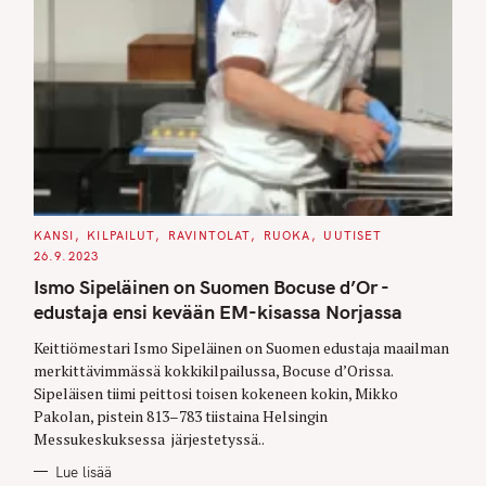
C
KANSI
KILPAILUT
RAVINTOLAT
RUOKA
UUTISET
A
26.9.2023
T
E
Ismo Sipeläinen on Suomen Bocuse d’Or -
G
O
edustaja ensi kevään EM-kisassa Norjassa
R
I
E
Keittiömestari Ismo Sipeläinen on Suomen edustaja maailman
S
merkittävimmässä kokkikilpailussa, Bocuse d’Orissa.
Sipeläisen tiimi peittosi toisen kokeneen kokin, Mikko
Pakolan, pistein 813–783 tiistaina Helsingin
Messukeskuksessa järjestetyssä..
Lue lisää