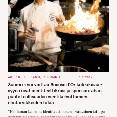
C
ARTIKKELIT
KANSI
KOLUMNIT
1.2.2019
A
T
Suomi ei voi voittaa Bocuse d´Or kokkikisaa –
E
G
syynä ovat identiteettikriisi ja sponsorirahan
O
puute teollisuuden vientikelvottomien
R
I
S
elintarvikkeiden takia
E
S
e
”Niin kauan kuin oma identiteettimme on vajavainen tai jopa
a
puuttuu, teemme skandinaavista apetta kakkoskehällä aina