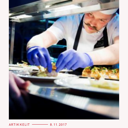
C
ARTIKKELIT
8.11.2017
A