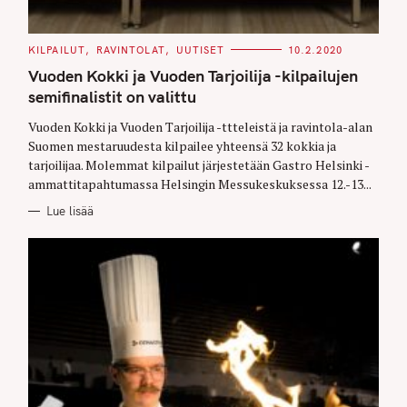
C
KILPAILUT
RAVINTOLAT
UUTISET
10.2.2020
A
T
Vuoden Kokki ja Vuoden Tarjoilija -kilpailujen
E
G
semifinalistit on valittu
O
R
Vuoden Kokki ja Vuoden Tarjoilija -ttteleistä ja ravintola-alan
I
E
Suomen mestaruudesta kilpailee yhteensä 32 kokkia ja
S
tarjoilijaa. Molemmat kilpailut järjestetään Gastro Helsinki -
ammattitapahtumassa Helsingin Messukeskuksessa 12.-13...
Lue lisää