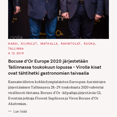
C
KANSI
KILPAILUT
MATKALLA
RAVINTOLAT
RUOKA
A
TALLINNA
T
E
4.12.2019
G
O
Bocuse d’Or Europe 2020 järjestetään
R
I
Tallinnassa toukokuun lopussa – Virolle kisat
E
S
ovat tähtihetki gastronomian taivaalla
Kansainvälisten kokkiolympialaisten Euroopan-karsintojen
järjestäminen Tallinnassa 28.-29. toukokuuta 2020 vahvistui
virallisesti tiistaina. Bocuse d’Or -kilpailuja järjestävän GL
Eventsin johtaja Florent Suplisson ja Viron Bocuse d’Or
Akatemian..
Lue lisää