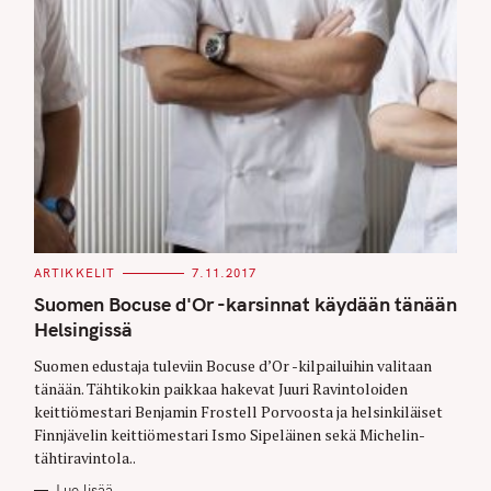
C
ARTIKKELIT
7.11.2017
A
T
Suomen Bocuse d'Or -karsinnat käydään tänään
E
G
Helsingissä
O
R
Suomen edustaja tuleviin Bocuse d’Or -kilpailuihin valitaan
I
E
tänään. Tähtikokin paikkaa hakevat Juuri Ravintoloiden
S
keittiömestari Benjamin Frostell Porvoosta ja helsinkiläiset
Finnjävelin keittiömestari Ismo Sipeläinen sekä Michelin-
tähtiravintola..
Lue lisää