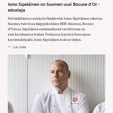
T
Ismo Sipeläinen on Suomen uusi Bocuse d'Or -
E
G
edustaja
O
R
Helsinkiläisen ravintola Finnjävelin Ismo Sipeläinen edustaa
I
E
Suomea tulevissa huippukokkien MM-kisoissa, Bocuse
S
d’Orissa. Sipeläisen ensimmäisenä tavoitteena on
ensi kesäkuussa Italian Torinossa käytävä Euroopan-
karsintakilpailu. Ismo Sipeläinen kokosi viiden..
Lue lisää