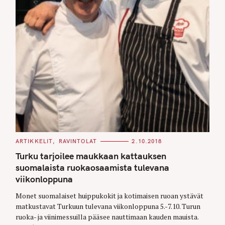
C
ARTIKKELIT
RAVINTOLAT
2.10.2018
A
T
Turku tarjoilee maukkaan kattauksen
E
G
suomalaista ruokaosaamista tulevana
O
viikonloppuna
R
I
E
Monet suomalaiset huippukokit ja kotimaisen ruoan ystävät
S
matkustavat Turkuun tulevana viikonloppuna 5.-7.10. Turun
ruoka- ja viinimessuilla pääsee nauttimaan kauden mauista.