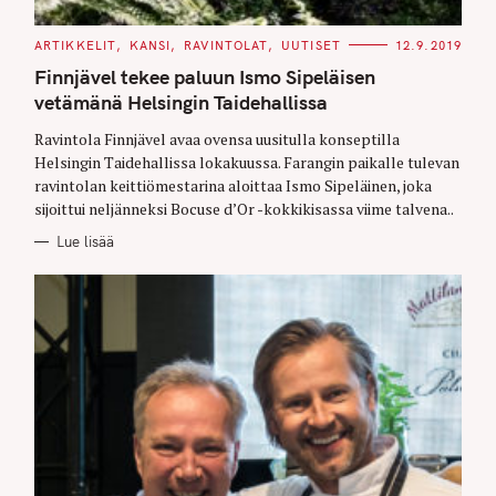
C
ARTIKKELIT
KANSI
RAVINTOLAT
UUTISET
12.9.2019
A
T
Finnjävel tekee paluun Ismo Sipeläisen
E
G
vetämänä Helsingin Taidehallissa
O
R
Ravintola Finnjävel avaa ovensa uusitulla konseptilla
I
E
Helsingin Taidehallissa lokakuussa. Farangin paikalle tulevan
S
ravintolan keittiömestarina aloittaa Ismo Sipeläinen, joka
sijoittui neljänneksi Bocuse d’Or -kokkikisassa viime talvena..
Lue lisää