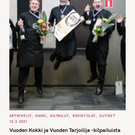
C
ARTIKKELIT
KANSI
KILPAILUT
RAVINTOLAT
UUTISET
A
12.3.2021
T
E
Vuoden Kokki ja Vuoden Tarjoilija -kilpailuista
G
O