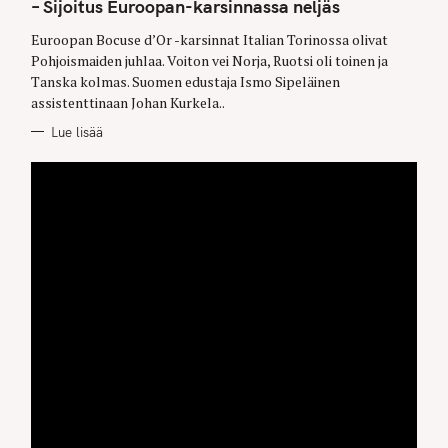
G
– Sijoitus Euroopan-karsinnassa neljäs
O
R
Euroopan Bocuse d’Or -karsinnat Italian Torinossa olivat
I
E
Pohjoismaiden juhlaa. Voiton vei Norja, Ruotsi oli toinen ja
S
Tanska kolmas. Suomen edustaja Ismo Sipeläinen
assistenttinaan Johan Kurkela..
Lue lisää