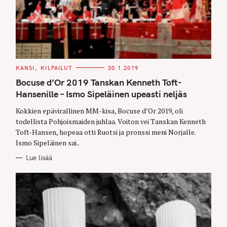
C
KANSI
KILPAILUT
30.1.2019
A
T
Bocuse d’Or 2019 Tanskan Kenneth Toft-
E
G
Hansenille – Ismo Sipeläinen upeasti neljäs
O
R
Kokkien epävirallinen MM-kisa, Bocuse d’Or 2019, oli
I
E
todellista Pohjoismaiden juhlaa. Voiton vei Tanskan Kenneth
S
Toft-Hansen, hopeaa otti Ruotsi ja pronssi meni Norjalle.
Ismo Sipeläinen sai..
Lue lisää