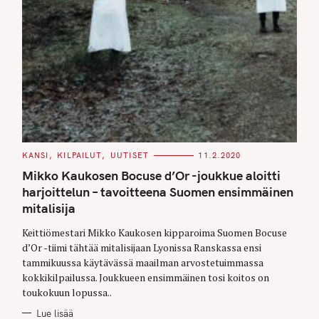
C
KANSI
KILPAILUT
UUTISET
11.2.2020
A
T
Mikko Kaukosen Bocuse d’Or -joukkue aloitti
E
G
harjoittelun – tavoitteena Suomen ensimmäinen
O
mitalisija
R
I
E
Keittiömestari Mikko Kaukosen kipparoima Suomen Bocuse
S
d’Or -tiimi tähtää mitalisijaan Lyonissa Ranskassa ensi
tammikuussa käytävässä maailman arvostetuimmassa
kokkikilpailussa. Joukkueen ensimmäinen tosi koitos on
toukokuun lopussa..
Lue lisää