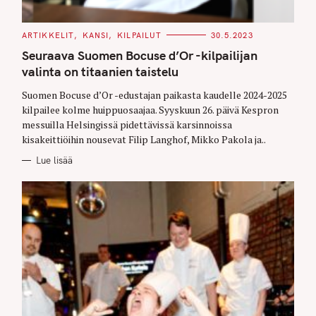
C
ARTIKKELIT
KANSI
KILPAILUT
30.5.2023
A
T
Seuraava Suomen Bocuse d’Or -kilpailijan
E
G
valinta on titaanien taistelu
O
R
Suomen Bocuse d’Or -edustajan paikasta kaudelle 2024-2025
I
E
kilpailee kolme huippuosaajaa. Syyskuun 26. päivä Kespron
S
messuilla Helsingissä pidettävissä karsinnoissa
kisakeittiöihin nousevat Filip Langhof, Mikko Pakola ja..
Lue lisää