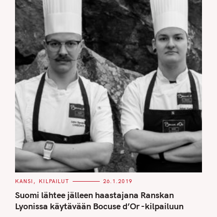
C
KANSI
KILPAILUT
26.1.2019
A
T
Suomi lähtee jälleen haastajana Ranskan
E
G
Lyonissa käytävään Bocuse d’Or -kilpailuun
O
R