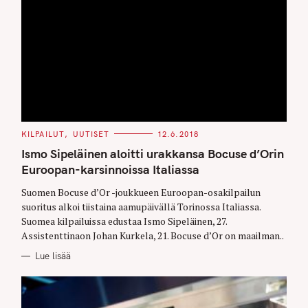
C
KILPAILUT
UUTISET
12.6.2018
A
T
Ismo Sipeläinen aloitti urakkansa Bocuse d’Orin
E
G
Euroopan-karsinnoissa Italiassa
O
R
Suomen Bocuse d’Or -joukkueen Euroopan-osakilpailun
I
E
suoritus alkoi tiistaina aamupäivällä Torinossa Italiassa.
S
Suomea kilpailuissa edustaa Ismo Sipeläinen, 27.
Assistenttinaon Johan Kurkela, 21. Bocuse d’Or on maailman..
Lue lisää