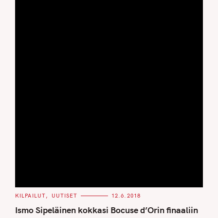
C
KILPAILUT
UUTISET
12.6.2018
A
T
Ismo Sipeläinen kokkasi Bocuse d’Orin finaaliin
E