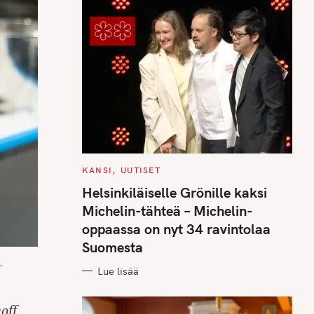
C
KANSI
UUTISET
A
T
Helsinkiläiselle Grönille kaksi
E
G
Michelin-tähteä – Michelin-
O
R
oppaassa on nyt 34 ravintolaa
I
E
Suomesta
S
.
Lue lisää
off