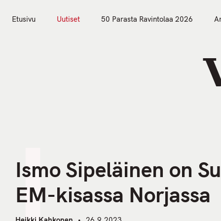
S
k
Etusivu
Uutiset
50 Parasta Ravintolaa 2026
Ar
i
Etusivu
Uutiset
p
t
o
c
o
n
I
t
e
n
Ismo Sipeläinen on S
t
EM-kisassa Norjassa
Heikki Kahkonen
26.9.2023