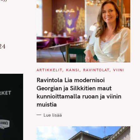
24
C
ARTIKKELIT
KANSI
RAVINTOLAT
VIINI
A
T
Ravintola Lia modernisoi
E
G
Georgian ja Silkkitien maut
O
R
kunnioittamalla ruoan ja viinin
I
E
muistia
S
Lue lisää