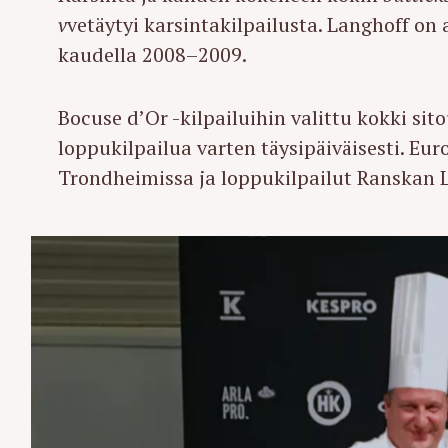
v
vetäytyi karsintakilpailusta. Langhoff 
kaudella 2008–2009.
Bocuse d’Or -kilpailuihin valittu kokki si
loppukilpailua varten täysipäiväisesti. E
Trondheimissa ja loppukilpailut Ranskan