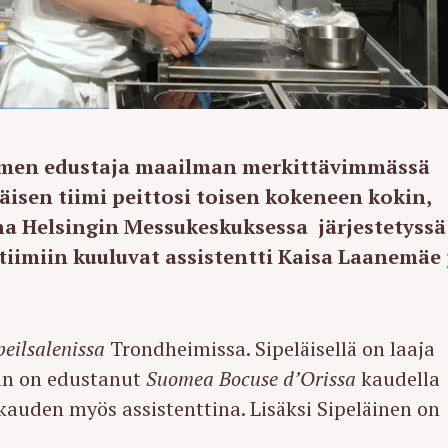
uomen edustaja maailman merkittävimmässä
läisen tiimi peittosi toisen kokeneen kokin,
ina Helsingin Messukeskuksessa järjestetyssä
utiimiin kuuluvat assistentti Kaisa Laanemäe 
peilsalenissa
Trondheimissa. Sipeläisellä on laaja
Hän on edustanut
Suomea Bocuse d’Orissa
kaudella
auden myös assistenttina. Lisäksi Sipeläinen on