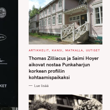
C
ARTIKKELIT
KANSI
MATKALLA
UUTISET
A
T
Thomas Zilliacus ja Saimi Hoyer
E
G
aikovat nostaa Punkaharjun
O
R
korkean profiilin
I
E
kohtaamispaikaksi
S
Lue lisää