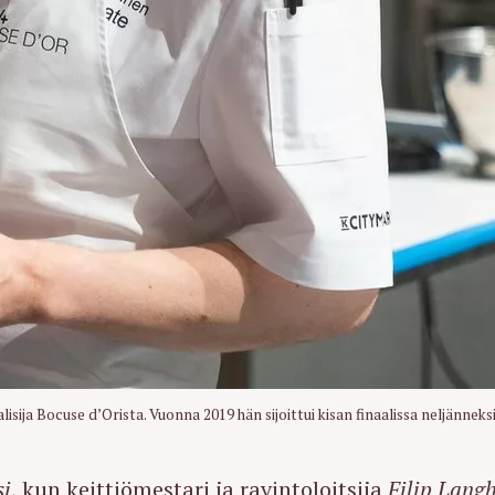
Press Esc to cancel.
ija Bocuse d’Orista. Vuonna 2019 hän sijoittui kisan finaalissa neljänneksi
si
, kun keittiömestari ja ravintoloitsija
Filip Langh