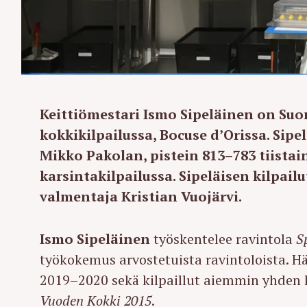
Keittiömestari Ismo Sipeläinen on S
kokkikilpailussa, Bocuse d’Orissa. Sipe
Mikko Pakolan, pistein 813–783 tiista
karsintakilpailussa. Sipeläisen kilpail
valmentaja Kristian Vuojärvi.
Ismo Sipeläinen
työskentelee ravintola
S
työkokemus arvostetuista ravintoloista. 
2019–2020 sekä kilpaillut aiemmin yhden k
Vuoden Kokki 2015
.