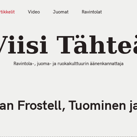
tikkelit
Video
Juomat
Ravintolat
50 Parasta Ravintolaa 2026
Artikkelit
Video
Viisi Tähte
Ravintola-, juoma- ja ruokakulttuurin äänenkannattaja
an Frostell, Tuominen j