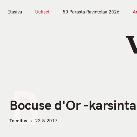
S
k
Etusivu
Uutiset
50 Parasta Ravintolaa 2026
Ar
i
Etusivu
Uutiset
p
t
o
c
o
n
t
B
e
n
Bocuse d'Or -karsinta
t
Toimitus
23.8.2017