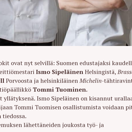
kit ovat nyt selvillä: Suomen edustajaksi kaudel
eittiömestari
Ismo Sipeläinen
Helsingistä,
Brass
ll
Porvoosta ja helsinkiläinen
Michelin
-tähtiravin
ttiöpäällikkö
Tommi Tuominen.
ut yllätyksenä. Ismo Sipeläinen on kisannut uralla
 sijaan Tommi Tuomisen osallistumista voidaan pi
 tiedossa.
kemuksen lähettäneiden joukosta työ- ja