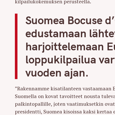
kilpailukokemuksen perusteella.
Suomea Bocuse d’O
edustamaan lähtev
harjoittelemaan E
loppukilpailua vart
vuoden ajan.
”Rakennamme kisatilanteen vastaamaan Eur
Suomella on kovat tavoitteet nousta tulev
palkintopallille, joten vaatimuksetkin ova
presidentti, Suomea kisoissa kaksi kertaa