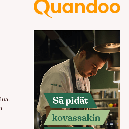
lua.
n