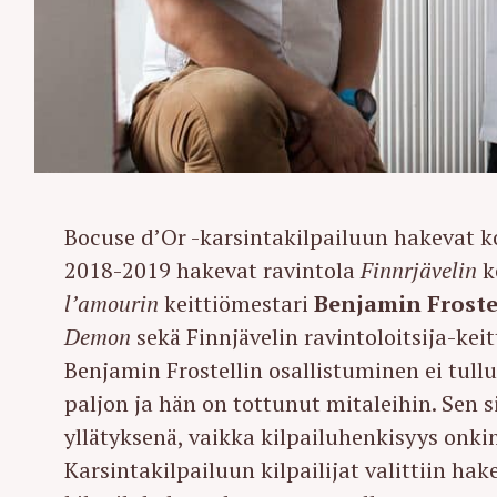
Bocuse d’Or -karsintakilpailuun hakevat ko
2018-2019 hakevat ravintola
Finnrjävelin
k
l’amourin
keittiömestari
Benjamin Froste
Demon
sekä Finnjävelin ravintoloitsija-kei
Benjamin Frostellin osallistuminen ei tull
paljon ja hän on tottunut mitaleihin. Sen
yllätyksenä, vaikka kilpailuhenkisyys onkin
Karsintakilpailuun kilpailijat valittiin ha