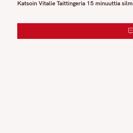
o
Katsoin Vitalie Taittingeria 15 minuuttia silm
s
t
n
a
v
i
g
a
t
i
o
n