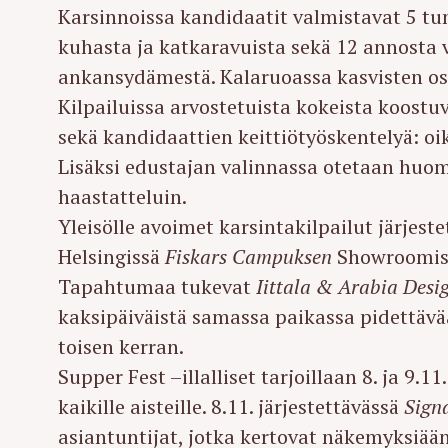
Karsinnoissa kandidaatit valmistavat 5 tu
kuhasta ja katkaravuista sekä 12 annosta v
ankansydämestä. Kalaruoassa kasvisten os
Kilpailuissa arvostetuista kokeista koost
sekä kandidaattien keittiötyöskentelyä: oi
Lisäksi edustajan valinnassa otetaan huom
haastatteluin.
Yleisölle avoimet karsintakilpailut järjeste
Helsingissä
Fiskars Campuksen
Showroomis
Tapahtumaa tukevat
Iittala & Arabia Desi
kaksipäiväistä samassa paikassa pidettävä
toisen kerran.
Supper Fest –illalliset tarjoillaan 8. ja 9.11
S
kaikille aisteille. 8.11. järjestettävässä
Sign
e
asiantuntijat, jotka kertovat näkemyksiää
a