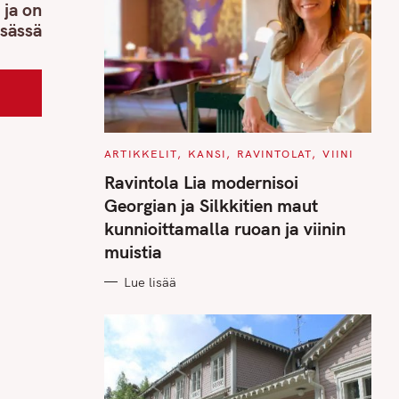
 ja on
sässä
C
ARTIKKELIT
KANSI
RAVINTOLAT
VIINI
A
T
Ravintola Lia modernisoi
E
G
Georgian ja Silkkitien maut
O
R
kunnioittamalla ruoan ja viinin
I
E
muistia
S
Lue lisää