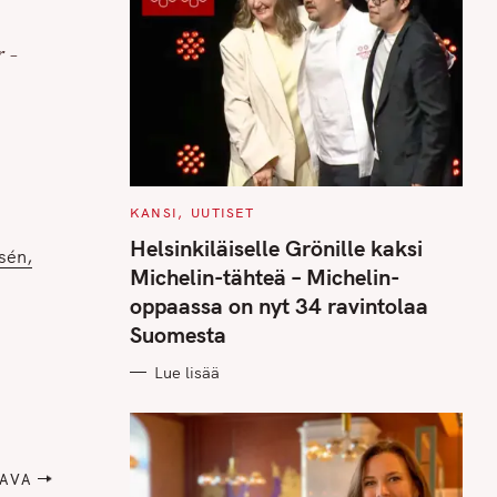
 -
n
C
KANSI
UUTISET
A
T
Helsinkiläiselle Grönille kaksi
msén
E
G
Michelin-tähteä – Michelin-
O
R
oppaassa on nyt 34 ravintolaa
I
E
Suomesta
S
Lue lisää
AVA