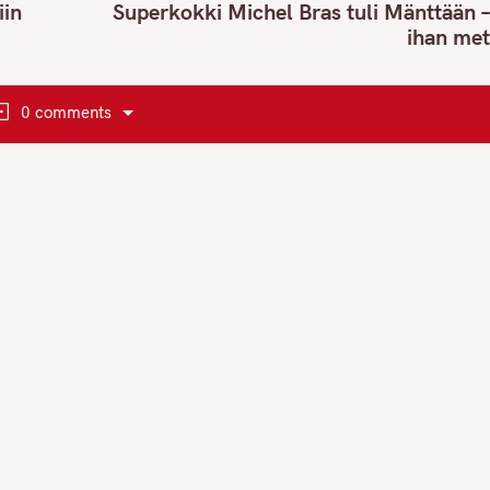
iin
Superkokki Michel Bras tuli Mänttään –
ihan met
0 comments