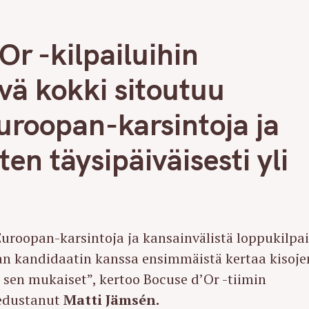
r -kilpailuihin
ä kokki sitoutuu
uroopan-karsintoja ja
en täysipäiväisesti yli
oopan-karsintoja ja kansainvälistä loppukilpai
an kandidaatin kanssa ensimmäistä kertaa kisoje
t sen mukaiset”, kertoo Bocuse d’Or -tiimin
 edustanut
Matti Jämsén.