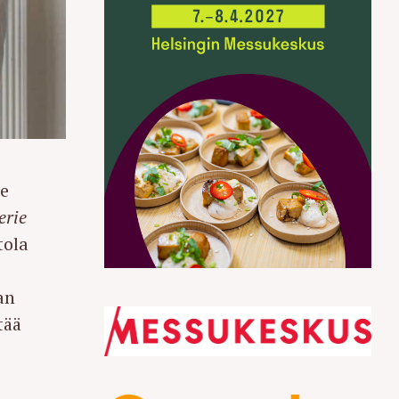
le
erie
tola
an
tää