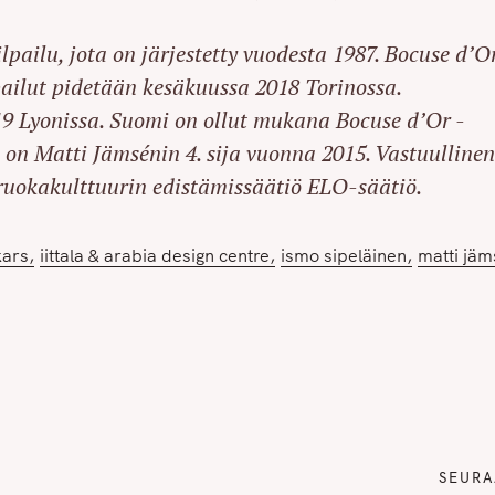
ailu, jota on järjestetty vuodesta 1987. Bocuse d’Or
Press Esc to cancel.
ailut pidetään kesäkuussa 2018 Torinossa.
9 Lyonissa. Suomi on ollut mukana Bocuse d’Or -
 on Matti Jämsénin 4. sija vuonna 2015. Vastuulline
ruokakulttuurin edistämissäätiö ELO-säätiö.
kars
iittala & arabia design centre
ismo sipeläinen
matti jä
SEURA