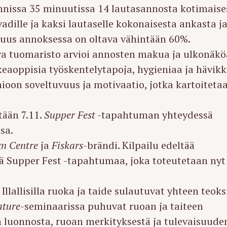
nnissa 35 minuutissa 14 lautasannosta kotimaise
adille ja kaksi lautaselle kokonaisesta ankasta j
uus annoksessa on oltava vähintään 60%.
uva tuomaristo arvioi annosten makua ja ulkonäkö
keaoppisia työskentelytapoja, hygieniaa ja hävikk
ioon soveltuvuus ja motivaatio, jotka kartoiteta
tään 7.11.
Supper Fest
-tapahtuman yhteydessä
sa.
gn Centre
ja
Fiskars
-brändi. Kilpailu edeltää
ä Supper Fest -tapahtumaa, joka toteutetaan nyt
. Illallisilla ruoka ja taide sulautuvat yhteen teoks
ature
-seminaarissa puhuvat ruoan ja taiteen
n luonnosta, ruoan merkityksestä ja tulevaisuude