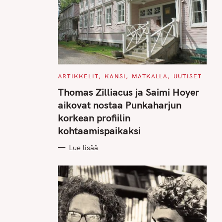
C
ARTIKKELIT
KANSI
MATKALLA
UUTISET
A
T
Thomas Zilliacus ja Saimi Hoyer
E
G
aikovat nostaa Punkaharjun
O
R
korkean profiilin
I
E
kohtaamispaikaksi
S
Lue lisää