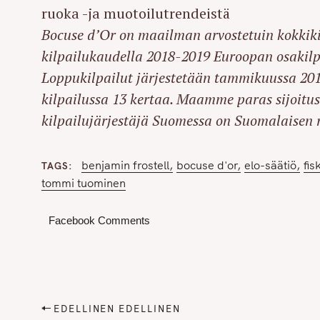
ruoka -ja muotoilutrendeistä
r
c
Bocuse d’Or on maailman arvostetuin kokkikilp
h
kilpailukaudella 2018-2019 Euroopan osakilp
f
Loppukilpailut järjestetään tammikuussa 201
o
kilpailussa 13 kertaa. Maamme paras sijoitus
r
kilpailujärjestäjä Suomessa on Suomalaisen 
:
benjamin frostell
bocuse d'or
elo-säätiö
fis
TAGS
tommi tuominen
Facebook Comments
P
EDELLINEN EDELLINEN