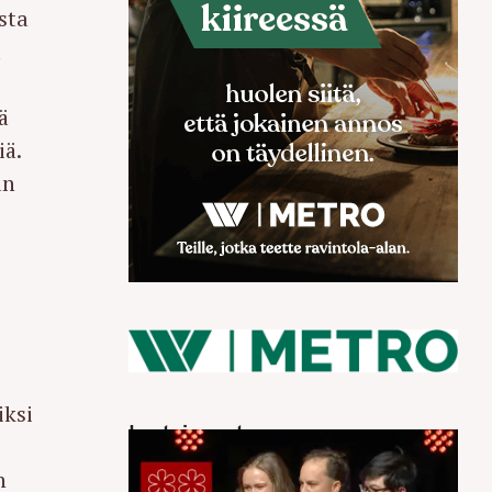
sta
a
ä
iä.
an
iksi
Luetuimmat
n