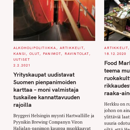
C
C
ALKOHOLIPOLITIIKKA
ARTIKKELIT
ARTIKKELIT
A
A
KANSI
OLUT
PANIMOT
RAVINTOLAT
18.12.2020
T
T
E
E
UUTISET
Food Mark
G
G
2.2.2021
O
O
teema mui
R
R
Yrityskaupat uudistavat
I
I
ruokakul
E
E
Suomen pienpanimoiden
S
S
rikkaudest
karttaa – moni valmistaja
raaka-ain
tuskailee kannattavuuden
rajoilla
Herkku on ru
johon on ain
Bryggeri Helsingin myynti Hartwallille ja
ylittäviä laa
Pyynikin Brewing Companyn Viron
suuria odotu
Haljalan-panimon kauppa muokkaavat
siltä, että H