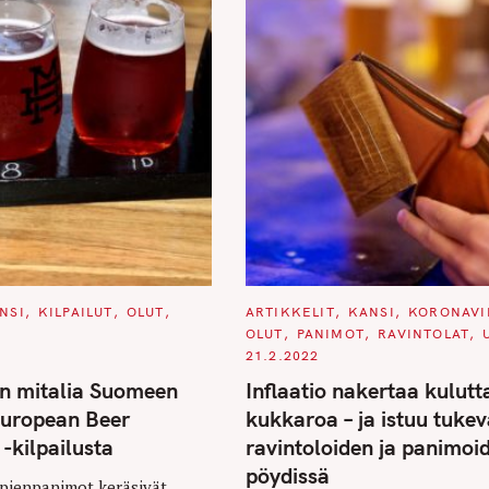
C
NSI
KILPAILUT
OLUT
ARTIKKELIT
KANSI
KORONAVI
A
OLUT
PANIMOT
RAVINTOLAT
T
E
21.2.2022
G
O
n mitalia Suomeen
Inflaatio nakertaa kulutt
R
I
European Beer
kukkaroa – ja istuu tukev
E
S
-kilpailusta
ravintoloiden ja panimoi
pöydissä
pienpanimot keräsivät