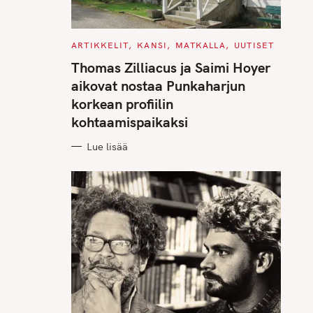
C
ARTIKKELIT
KANSI
MATKALLA
UUTISET
A
T
Thomas Zilliacus ja Saimi Hoyer
E
G
aikovat nostaa Punkaharjun
O
R
korkean profiilin
I
E
kohtaamispaikaksi
S
Lue lisää