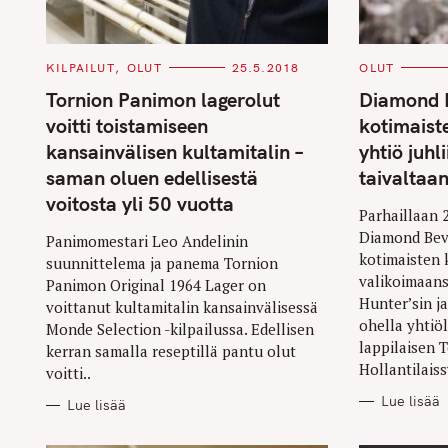
r
c
C
C
KILPAILUT
OLUT
25.5.2018
OLUT
h
A
A
T
T
Tornion Panimon lagerolut
Diamond B
f
E
E
G
G
voitti toistamiseen
kotimaist
o
O
O
R
R
kansainvälisen kultamitalin –
yhtiö juh
r
I
I
E
E
saman oluen edellisestä
taivaltaa
:
S
S
voitosta yli 50 vuotta
Parhaillaan 
Diamond Bev
Panimomestari Leo Andelinin
kotimaisten 
suunnittelema ja panema Tornion
valikoimaans
Panimon Original 1964 Lager on
Hunter’sin 
voittanut kultamitalin kansainvälisessä
ohella yhtiö
Monde Selection -kilpailussa. Edellisen
lappilaisen 
kerran samalla reseptillä pantu olut
Hollantilais
voitti..
Lue lisää
Lue lisää