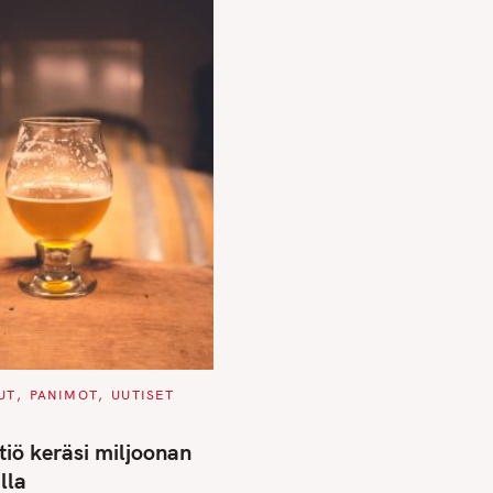
UT
PANIMOT
UUTISET
iö keräsi miljoonan
lla