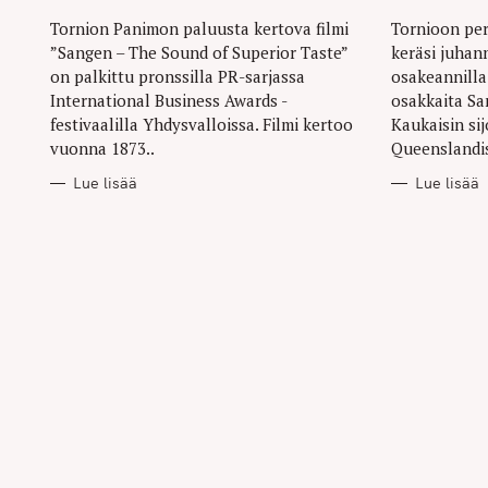
I
I
E
E
Tornion Panimon paluusta kertova filmi
Tornioon per
S
S
”Sangen – The Sound of Superior Taste”
keräsi juhan
on palkittu pronssilla PR-sarjassa
osakeannilla
International Business Awards -
osakkaita Sa
festivaalilla Yhdysvalloissa. Filmi kertoo
Kaukaisin sij
vuonna 1873..
Queenslandis
Lue lisää
Lue lisää