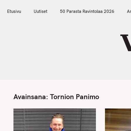
S
Etusivu
Uutiset
k
Etusivu
Uutiset
50 Parasta Ravintolaa 2026
Ar
i
p
t
o
c
o
n
t
e
n
Avainsana:
Tornion Panimo
t