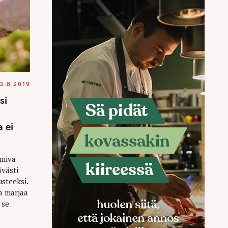
2.8.2019
si
 ei
imiva
ävästi
steeksi.
a marjaa
 se