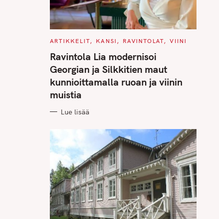
C
ARTIKKELIT
KANSI
RAVINTOLAT
VIINI
A
T
Ravintola Lia modernisoi
E
G
Georgian ja Silkkitien maut
O
R
kunnioittamalla ruoan ja viinin
I
E
muistia
S
Lue lisää