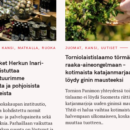
C
KANSI
MATKALLA
RUOKA
JUOMAT
KANSI
UUTISET
A
T
Torniolaistislaamo törmä
E
et Herkun Inari-
G
raaka-aineongelmaan –
O
stuttaa
R
kotimaista katajanmarjaa
I
ttuurimme
E
löydy ginin mausteeksi
S
a ja pohjoisista
Tornion Panimon yhteydessä to
eista
tislaamo ei löydä Suomesta riitt
katjanmarjoja uuden gininsä mau
okakaupan instituutio,
Yhtiö ei halua vaihtaa kotimaist
a kohdistettu normit
halvempaan ulkomaiseen, koska
tu- ja palvelupaineita sekä
muuttaa tuotteen..
ksia. Parhaillaan vaikuttaa
erkun suunta on löytynyt ja..