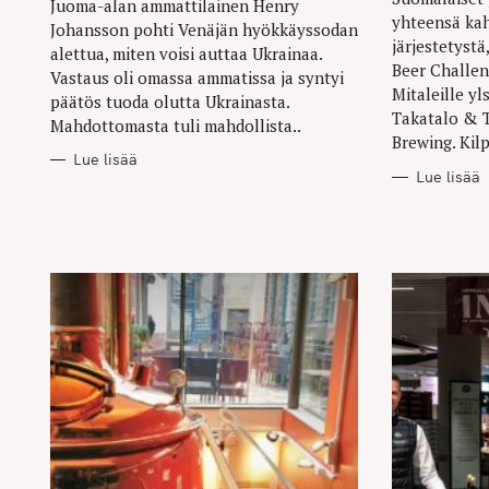
Juoma-alan ammattilainen Henry
yhteensä ka
Johansson pohti Venäjän hyökkäyssodan
järjestetyst
alettua, miten voisi auttaa Ukrainaa.
Beer Challen
Vastaus oli omassa ammatissa ja syntyi
Mitaleille y
päätös tuoda olutta Ukrainasta.
Takatalo & 
Mahdottomasta tuli mahdollista..
Brewing. Kilp
Lue lisää
Lue lisää