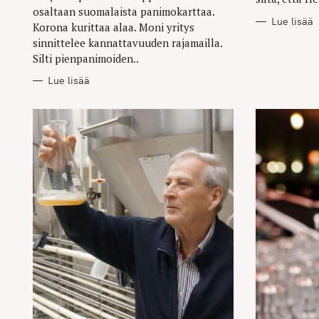
osaltaan suomalaista panimokarttaa.
Lue lisää
Korona kurittaa alaa. Moni yritys
sinnittelee kannattavuuden rajamailla.
Silti pienpanimoiden..
Lue lisää
S
e
a