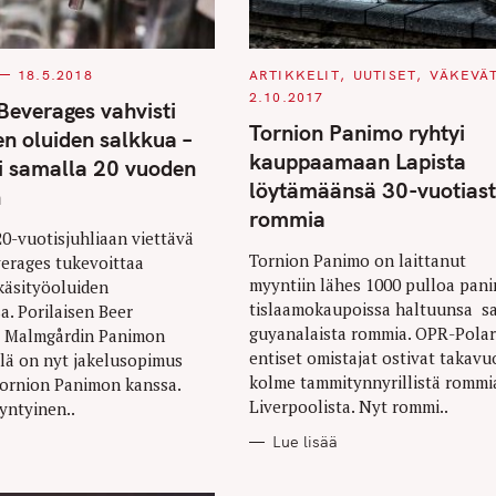
Press Esc to cancel.
C
18.5.2018
ARTIKKELIT
UUTISET
VÄKEVÄ
A
2.10.2017
T
everages vahvisti
E
Tornion Panimo ryhtyi
G
en oluiden salkkua –
O
kauppaamaan Lapista
R
lii samalla 20 vuoden
I
löytämäänsä 30-vuotias
E
n
S
rommia
20-vuotisjuhliaan viettävä
Tornion Panimo on laittanut
erages tukevoittaa
myyntiin lähes 1000 pulloa pani
käsityöoluiden
tislaamokaupoissa haltuunsa s
a. Porilaisen Beer
guyanalaista rommia. OPR-Pola
ja Malmgårdin Panimon
entiset omistajat ostivat takavu
llä on nyt jakelusopimus
kolme tammitynnyrillistä rommi
Tornion Panimon kanssa.
Liverpoolista. Nyt rommi..
syntyinen..
Lue lisää