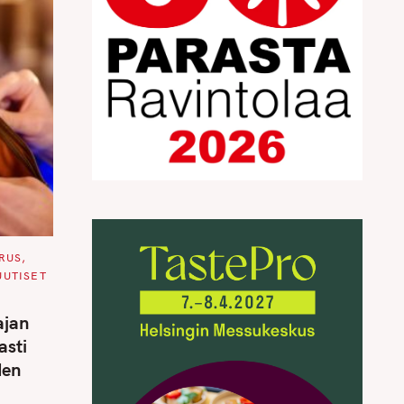
RUS
UUTISET
ajan
asti
den