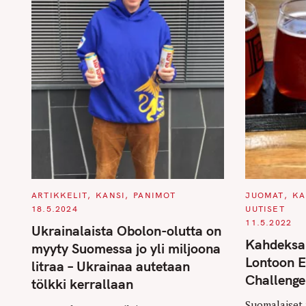
C
C
ARTIKKELIT
KANSI
PANIMOT
JUOMAT
KA
A
A
18.5.2024
UUTISET
T
T
E
E
11.5.2022
Ukrainalaista Obolon-olutta on
G
G
O
O
Kahdeksa
myyty Suomessa jo yli miljoona
R
R
I
I
Lontoon 
litraa – Ukrainaa autetaan
E
E
S
S
Challenge 
tölkki kerrallaan
Suomalaiset 