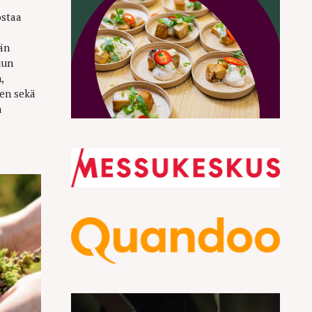
ostaa
än
uun
,
nen sekä
n