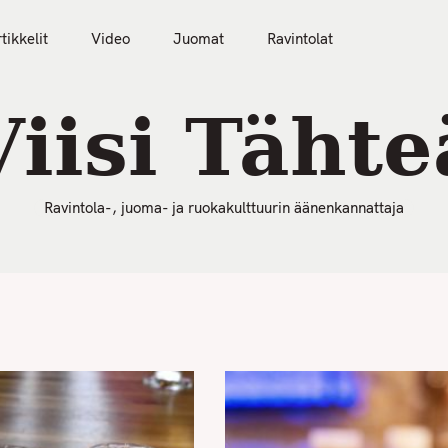
50 Parasta Ravintolaa 2026
Artikkelit
Video
tikkelit
Video
Juomat
Ravintolat
Viisi Tähte
Ravintola-, juoma- ja ruokakulttuurin äänenkannattaja