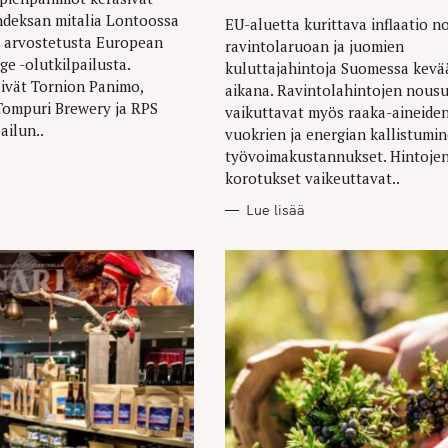
hdeksan mitalia Lontoossa
EU-aluetta kurittava inflaatio n
ä, arvostetusta European
ravintolaruoan ja juomien
ge -olutkilpailusta.
kuluttajahintoja Suomessa kevä
lsivät Tornion Panimo,
aikana. Ravintolahintojen nous
Tompuri Brewery ja RPS
vaikuttavat myös raaka-aineiden
ailun..
vuokrien ja energian kallistumi
työvoimakustannukset. Hintoje
korotukset vaikeuttavat..
Lue lisää