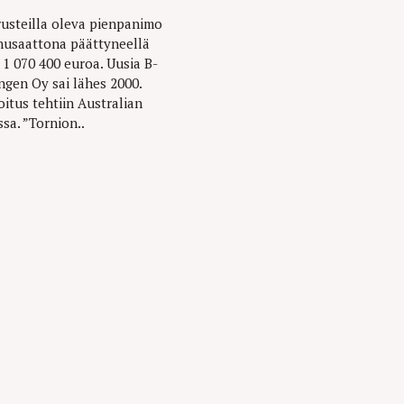
usteilla oleva pienpanimo
nusaattona päättyneellä
 1 070 400 euroa. Uusia B-
ngen Oy sai lähes 2000.
oitus tehtiin Australian
sa. ”Tornion..