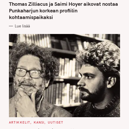
T
Thomas Zilliacus ja Saimi Hoyer aikovat nostaa
E
G
Punkaharjun korkean profiilin
O
kohtaamispaikaksi
R
I
E
Lue lisää
S
C
ARTIKKELIT
KANSI
UUTISET
A