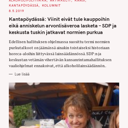
ALKOHOLIPOLITIIKKA
ARTIKKELIT
KANSI
A
KANTAPÖYDÄSSÄ
KOLUMNIT
T
E
8.5.2019
G
O
Kantapöydässä: Viinit eivät tule kauppoihin
R
I
eikä anniskelun arvonlisäveroa lasketa – SDP ja
E
S
keskusta tuskin jatkavat normien purkua
Edellisen hallituksen ohjelmassa suosittu termi normien
purkutalkoot on jäämässä ainakin toistaiseksi historiaan
horeca-aloihin liittyvässä lainsäädännössä. SDP:n ja
keskustan vetämän vihertävän kansanrintamahallituksen
vaaliohjelmat ennakoivat, että alkoholilainsäädännön..
Lue lisää