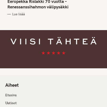
T
Eeropekka Rislakki 70 vuotta –
E
G
Renessanssihahmon välipysäkki
O
R
Lue lisää
I
E
S
Aiheet
Etusivu
Uutiset