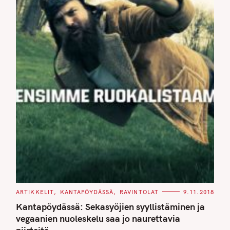
C
ARTIKKELIT
KANTAPÖYDÄSSÄ
RAVINTOLAT
9.11.2018
A
T
Kantapöydässä: Sekasyöjien syyllistäminen ja
E
G
vegaanien nuoleskelu saa jo naurettavia
O
R