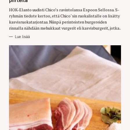
piirteitä
I
E
HOK-Elanto uudisti Chico’s ravintolansa Espoon Sellossa. S-
S
ryhmän tiedote kertoo, että Chico´sin ruokalistalle on lisätty
kasvisruokatarjontaa. Niinpä perinteisten burgereiden
rinnalla nähdään mehukkaat vurgerit eli kasvisburgerit, jotka..
Lue lisää