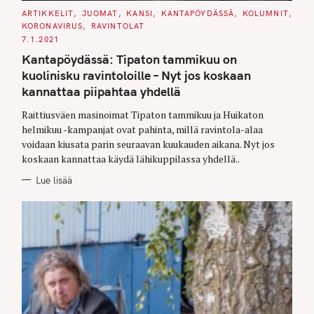
C
ARTIKKELIT
JUOMAT
KANSI
KANTAPÖYDÄSSÄ
KOLUMNIT
A
KORONAVIRUS
RAVINTOLAT
T
E
7.1.2021
G
O
Kantapöydässä: Tipaton tammikuu on
R
I
kuolinisku ravintoloille – Nyt jos koskaan
E
S
kannattaa piipahtaa yhdellä
Raittiusväen masinoimat Tipaton tammikuu ja Huikaton
helmikuu -kampanjat ovat pahinta, millä ravintola-alaa
voidaan kiusata parin seuraavan kuukauden aikana. Nyt jos
koskaan kannattaa käydä lähikuppilassa yhdellä..
Lue lisää