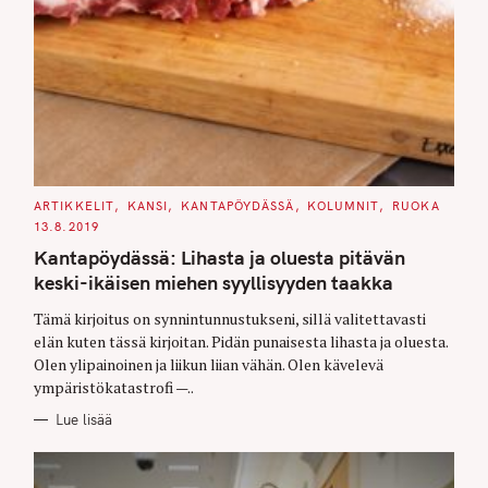
C
ARTIKKELIT
KANSI
KANTAPÖYDÄSSÄ
KOLUMNIT
RUOKA
A
13.8.2019
T
E
Kantapöydässä: Lihasta ja oluesta pitävän
G
O
keski-ikäisen miehen syyllisyyden taakka
R
I
E
Tämä kirjoitus on synnintunnustukseni, sillä valitettavasti
S
elän kuten tässä kirjoitan. Pidän punaisesta lihasta ja oluesta.
Olen ylipainoinen ja liikun liian vähän. Olen kävelevä
ympäristökatastrofi —..
Lue lisää