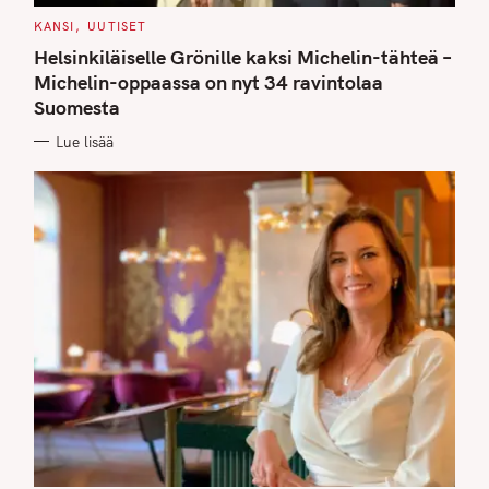
C
KANSI
UUTISET
A
T
Helsinkiläiselle Grönille kaksi Michelin-tähteä –
E
G
Michelin-oppaassa on nyt 34 ravintolaa
O
Suomesta
R
I
E
Lue lisää
S