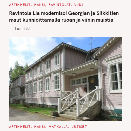
C
ARTIKKELIT
KANSI
RAVINTOLAT
VIINI
A
T
Ravintola Lia modernisoi Georgian ja Silkkitien
E
G
maut kunnioittamalla ruoan ja viinin muistia
O
R
Lue lisää
I
E
S
C
ARTIKKELIT
KANSI
MATKALLA
UUTISET
A