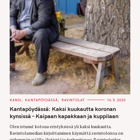
C
KANSI
KANTAPÖYDÄSSÄ
RAVINTOLAT
16.5.2020
A
T
Kantapöydässä: Kaksi kuukautta koronan
E
G
kynsissä – Kaipaan kapakkaan ja kuppilaan
O
R
Olen istunut kotona eristyksissä yli kaksi kuukautta.
I
E
Ravintolamedian kirjoittaminen käymättä ravintoloissa on
S
pidemmän päälle älytöntä ja turhauttavaa. Ravintoloiden