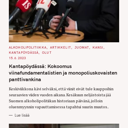
C
ALKOHOLIPOLITIIKKA
ARTIKKELIT
JUOMAT
KANSI
A
KANTAPÖYDÄSSÄ
OLUT
T
E
15.6.2023
G
O
Kantapöydässä: Kokoomus
R
I
viinafundamentalistien ja monopoliuskovaisten
E
S
panttivankina
Keskiviikkona kävi selväksi, että viinit eivät tule kauppoihin
seuraavien viiden vuoden aikana. Kesäkuun neljästoista jää
Suomen alkoholipolitiikan historiaan päivänä, jolloin
oluenmyynnin vapauttamisessa tapahtui suurin muutos..
Lue lisää