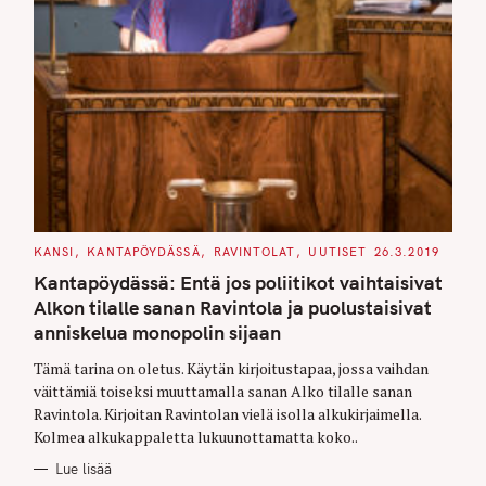
C
KANSI
KANTAPÖYDÄSSÄ
RAVINTOLAT
UUTISET
26.3.2019
A
T
Kantapöydässä: Entä jos poliitikot vaihtaisivat
E
G
Alkon tilalle sanan Ravintola ja puolustaisivat
O
anniskelua monopolin sijaan
R
I
E
Tämä tarina on oletus. Käytän kirjoitustapaa, jossa vaihdan
S
väittämiä toiseksi muuttamalla sanan Alko tilalle sanan
Ravintola. Kirjoitan Ravintolan vielä isolla alkukirjaimella.
Kolmea alkukappaletta lukuunottamatta koko..
Lue lisää