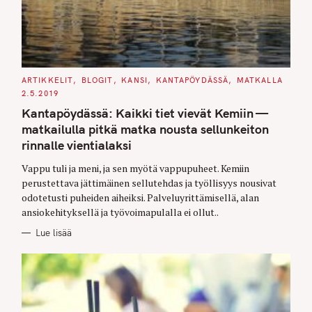
C
ARTIKKELIT
BLOGIT
KANSI
KANTAPÖYDÄSSÄ
MATKALLA
A
2.5.2019
T
S
E
Kantapöydässä: Kaikki tiet vievät Kemiin —
G
e
O
matkailulla pitkä matka nousta sellunkeiton
R
I
a
rinnalle vientialaksi
E
S
r
Vappu tuli ja meni, ja sen myötä vappupuheet. Kemiin
c
perustettava jättimäinen sellutehdas ja työllisyys nousivat
h
odotetusti puheiden aiheiksi. Palveluyrittämisellä, alan
f
ansiokehityksellä ja työvoimapulalla ei ollut..
o
Lue lisää
r
: