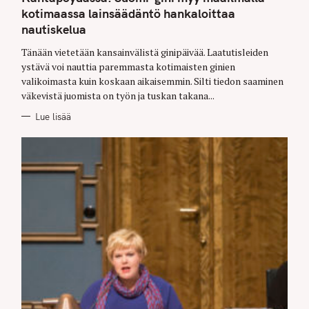
O
kotimaassa lainsäädäntö hankaloittaa
R
I
nautiskelua
E
S
Tänään vietetään kansainvälistä ginipäivää. Laatutisleiden
ystävä voi nauttia paremmasta kotimaisten ginien
valikoimasta kuin koskaan aikaisemmin. Silti tiedon saaminen
väkevistä juomista on työn ja tuskan takana...
Lue lisää