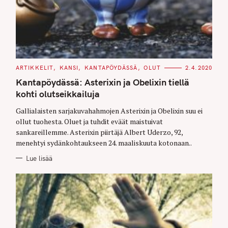
C
ARTIKKELIT
KANSI
KANTAPÖYDÄSSÄ
OLUT
2.4.2020
A
T
Kantapöydässä: Asterixin ja Obelixin tiellä
E
G
kohti olutseikkailuja
O
R
Gallialaisten sarjakuvahahmojen Asterixin ja Obelixin suu ei
I
E
ollut tuohesta. Oluet ja tuhdit eväät maistuivat
S
sankareillemme. Asterixin piirtäjä Albert Uderzo, 92,
menehtyi sydänkohtaukseen 24. maaliskuuta kotonaan..
Lue lisää