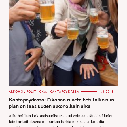
C
ALKOHOLIPOLITIIKKA
KANTAPÖYDÄSSÄ
1.3.2018
A
T
Kantapöydässä: Eiköhän ruveta heti talkoisiin –
E
G
pian on taas uuden alkoholilain aika
O
R
Alkoholilain kokonaisuudistus astui voimaan tänään. Uuden
I
E
lain tarkoituksena on purkaa turhia normeja alkoholia
S