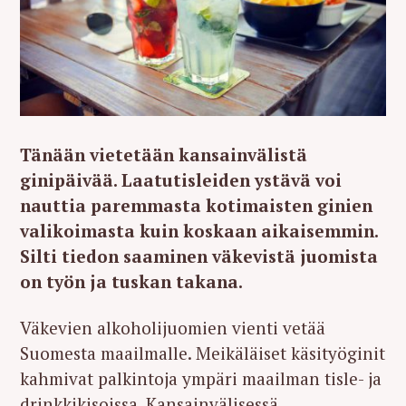
Tänään vietetään kansainvälistä
ginipäivää. Laatutisleiden ystävä voi
nauttia paremmasta kotimaisten ginien
valikoimasta kuin koskaan aikaisemmin.
Silti tiedon saaminen väkevistä juomista
on työn ja tuskan takana.
Väkevien alkoholijuomien vienti vetää
Suomesta maailmalle. Meikäläiset käsityöginit
kahmivat palkintoja ympäri maailman tisle- ja
drinkkikisoissa. Kansainvälisessä