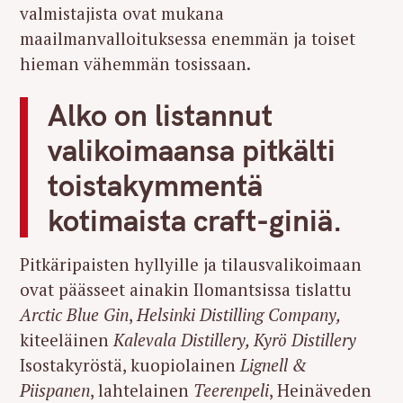
valmistajista ovat mukana
maailmanvalloituksessa enemmän ja toiset
hieman vähemmän tosissaan.
Alko on listannut
valikoimaansa pitkälti
toistakymmentä
kotimaista craft-giniä.
Pitkäripaisten hyllyille ja tilausvalikoimaan
ovat päässeet ainakin Ilomantsissa tislattu
Arctic Blue Gin
,
Helsinki Distilling Company,
kiteeläinen
Kalevala Distillery, Kyrö Distillery
Isostakyröstä, kuopiolainen
Lignell &
Piispanen
, lahtelainen
Teerenpeli
, Heinäveden