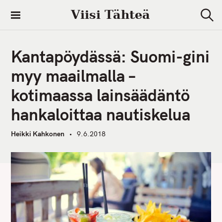
S
Viisi Tähteä
k
S
i
e
a
p
r
Kantapöydässä: Suomi-gini
t
c
h
o
myy maailmalla –
c
kotimaassa lainsäädäntö
o
n
hankaloittaa nautiskelua
t
e
Heikki Kahkonen
9.6.2018
n
t