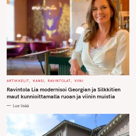
C
ARTIKKELIT
KANSI
RAVINTOLAT
VIINI
A
T
Ravintola Lia modernisoi Georgian ja Silkkitien
E
G
maut kunnioittamalla ruoan ja viinin muistia
O
R
Lue lisää
I
E
S