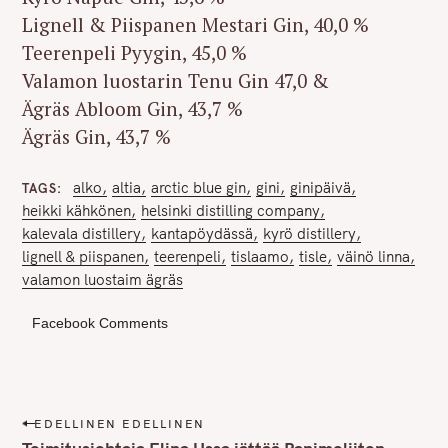
Lignell & Piispanen Mestari Gin, 40,0 %
Teerenpeli Pyygin, 45,0 %
Valamon luostarin Tenu Gin 47,0 &
Ägräs Abloom Gin, 43,7 %
Ägräs Gin, 43,7 %
alko
altia
arctic blue gin
gini
ginipäivä
TAGS
heikki kähkönen
helsinki distilling company
kalevala distillery
kantapöydässä
kyrö distillery
lignell & piispanen
teerenpeli
tislaamo
tisle
väinö linna
valamon luostaim ägräs
Facebook Comments
P
EDELLINEN EDELLINEN
o