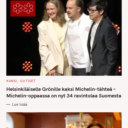
C
KANSI
UUTISET
A
T
Helsinkiläiselle Grönille kaksi Michelin-tähteä –
E
G
Michelin-oppaassa on nyt 34 ravintolaa Suomesta
O
R
Lue lisää
I
E
S