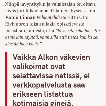
Niinpä myyntitykin ja valmistajan on oltava
myös juridiikan ammattilainen. Kyseessä on
Väinö Linnan
Pohjantähdestä
tuttu Otto
Kivivuoren tokaisu lakia opiskelevasta
pojastaan Jannesta, että
”Ei se sitä sillä lue, että
osais lain täyttää, vaan sillä että tietäs kuinka sen
kiertäminen kävis.”
Vaikka Alkon väkevien
valikoimat ovat
selattavissa netissä, ei
verkkopalvelusta saa
erikseen listattua
kotimaisia ginejä.