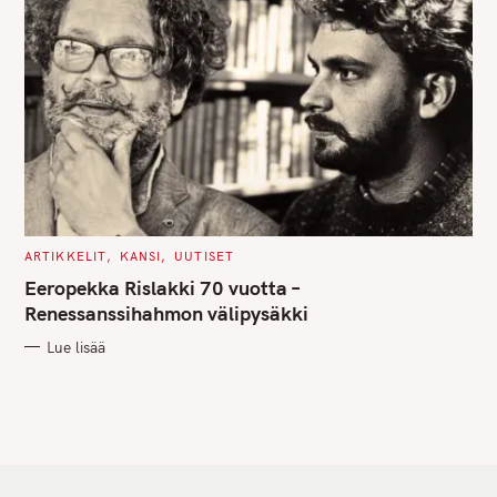
C
ARTIKKELIT
KANSI
UUTISET
A
T
Eeropekka Rislakki 70 vuotta –
E
G
Renessanssihahmon välipysäkki
O
R
Lue lisää
I
E
S