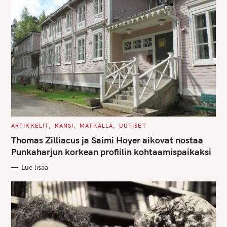
C
ARTIKKELIT
KANSI
MATKALLA
UUTISET
A
T
Thomas Zilliacus ja Saimi Hoyer aikovat nostaa
E
G
Punkaharjun korkean profiilin kohtaamispaikaksi
O
R
Lue lisää
I
E
S