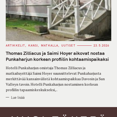
C
ARTIKKELIT
KANSI
MATKALLA
UUTISET
23.5.2026
A
T
Thomas Zilliacus ja Saimi Hoyer aikovat nostaa
E
G
Punkaharjun korkean profiilin kohtaamispaikaksi
O
R
Hotelli Punkaharjun omistaja Thomas Zilliacus ja
I
E
matkailuyrittäjä Saimi Hoyer suunnittelevat Punkaharjusta
S
merkittävää kansainvälistä kohtaamispaikkaa Davosin ja Sun
Valleyn tavoin. Hotelli Punkaharjun nostaminen korkean
profiilin tapaamiskeskukseksi,..
Lue lisää