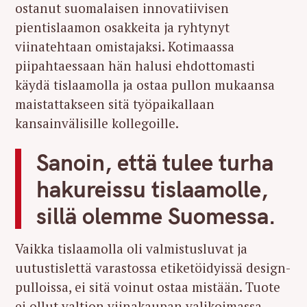
ostanut suomalaisen innovatiivisen
pientislaamon osakkeita ja ryhtynyt
viinatehtaan omistajaksi. Kotimaassa
piipahtaessaan hän halusi ehdottomasti
käydä tislaamolla ja ostaa pullon mukaansa
maistattakseen sitä työpaikallaan
kansainvälisille kollegoille.
Sanoin, että tulee turha
hakureissu tislaamolle,
sillä olemme Suomessa.
Vaikka tislaamolla oli valmistusluvat ja
uutustislettä varastossa etiketöidyissä design-
pulloissa, ei sitä voinut ostaa mistään. Tuote
ei ollut valtion viinakaupan valikoimassa,