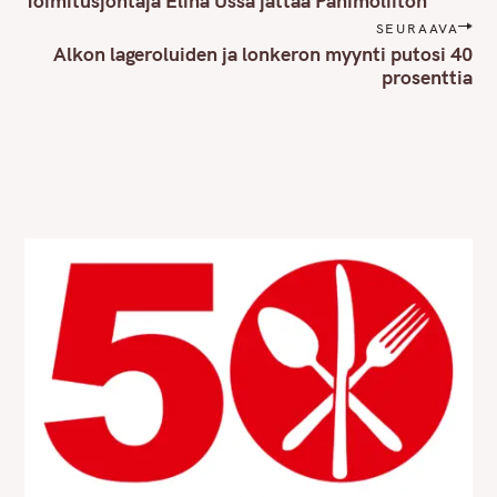
Toimitusjohtaja Elina Ussa jättää Panimoliiton
s
SEURAAVA
t
Alkon lageroluiden ja lonkeron myynti putosi 40
n
prosenttia
a
v
i
g
a
t
i
o
n