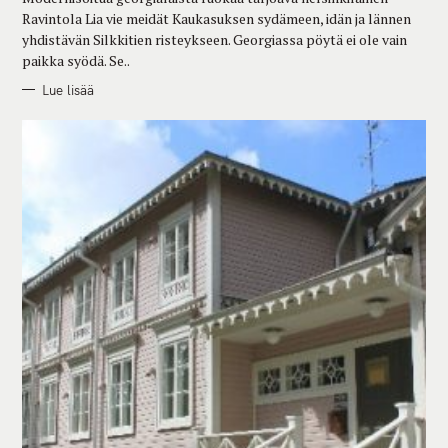
E
Ravintola Lia vie meidät Kaukasuksen sydämeen, idän ja lännen
S
yhdistävän Silkkitien risteykseen. Georgiassa pöytä ei ole vain
paikka syödä. Se..
Lue lisää