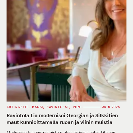
C
ARTIKKELIT
KANSI
RAVINTOLAT
VIINI
30.5.2026
A
T
Ravintola Lia modernisoi Georgian ja Silkkitien
E
G
maut kunnioittamalla ruoan ja viinin muistia
O
R
Modernisoitua georgialaista ruokaa tarjoava helsinkiläinen
I