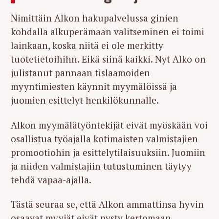
Nimittäin Alkon hakupalvelussa ginien
kohdalla alkuperämaan valitseminen ei toimi
lainkaan, koska niitä ei ole merkitty
tuotetietoihihn. Eikä siinä kaikki. Nyt Alko on
julistanut pannaan tislaamoiden
myyntimiesten käynnit myymälöissä ja
juomien esittelyt henkilökunnalle.
Alkon myymälätyöntekijät eivät myöskään voi
osallistua työajalla kotimaisten valmistajien
promootiohin ja esittelytilaisuuksiin. Juomiin
ja niiden valmistajiin tutustuminen täytyy
tehdä vapaa-ajalla.
Tästä seuraa se, että Alkon ammattinsa hyvin
osaavat myyjät eivät pysty kertomaan