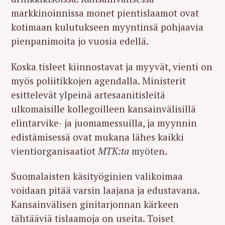
markkinoinnissa monet pientislaamot ovat
kotimaan kulutukseen myyntinsä pohjaavia
pienpanimoita jo vuosia edellä.
Koska tisleet kiinnostavat ja myyvät, vienti on
myös poliitikkojen agendalla. Ministerit
esittelevät ylpeinä artesaanitisleitä
ulkomaisille kollegoilleen kansainvälisillä
elintarvike- ja juomamessuilla, ja myynnin
edistämisessä ovat mukana lähes kaikki
vientiorganisaatiot
MTK:ta
myöten.
Suomalaisten käsityöginien valikoimaa
voidaan pitää varsin laajana ja edustavana.
Kansainvälisen ginitarjonnan kärkeen
tähtääviä tislaamoja on useita. Toiset