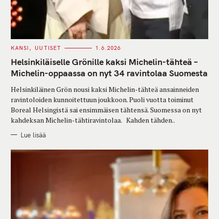
C
KANSI
UUTISET
1.6.2026
A
T
Helsinkiläiselle Grönille kaksi Michelin-tähteä –
E
G
Michelin-oppaassa on nyt 34 ravintolaa Suomesta
O
R
Helsinkiläinen Grön nousi kaksi Michelin-tähteä ansainneiden
I
E
ravintoloiden kunnoitettuun joukkoon. Puoli vuotta toiminut
S
Boreal Helsingistä sai ensimmäisen tähtensä. Suomessa on nyt
kahdeksan Michelin-tähtiravintolaa. Kahden tähden..
Lue lisää