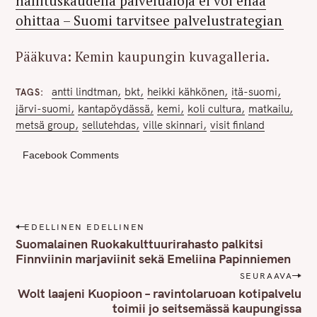
hallituskaudella palvelualoja ei voi enää
ohittaa – Suomi tarvitsee palvelustrategian
Pääkuva: Kemin kaupungin kuvagalleria.
antti lindtman
bkt
heikki kähkönen
itä-suomi
TAGS
järvi-suomi
kantapöydässä
kemi
koli cultura
matkailu
metsä group
sellutehdas
ville skinnari
visit finland
Facebook Comments
P
EDELLINEN EDELLINEN
o
Suomalainen Ruokakulttuurirahasto palkitsi
s
Finnviinin marjaviinit sekä Emeliina Papinniemen
t
SEURAAVA
n
Wolt laajeni Kuopioon – ravintolaruoan kotipalvelu
toimii jo seitsemässä kaupungissa
a