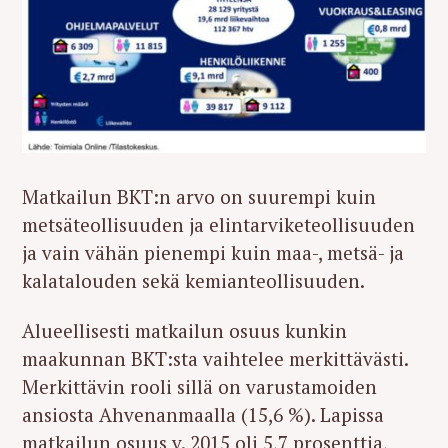
Matkailun BKT:n arvo on suurempi kuin
metsäteollisuuden ja elintarviketeollisuuden
ja vain vähän pienempi kuin maa-, metsä- ja
kalatalouden sekä kemianteollisuuden.
Alueellisesti matkailun osuus kunkin
maakunnan BKT:sta vaihtelee merkittävästi.
Merkittävin rooli sillä on varustamoiden
ansiosta Ahvenanmaalla (15,6 %). Lapissa
matkailun osuus v. 2015 oli 5,7 prosenttia,