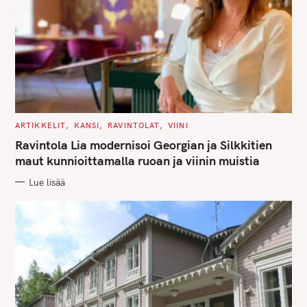
C
ARTIKKELIT
KANSI
RAVINTOLAT
VIINI
A
T
Ravintola Lia modernisoi Georgian ja Silkkitien
E
G
maut kunnioittamalla ruoan ja viinin muistia
O
R
Lue lisää
I
E
S