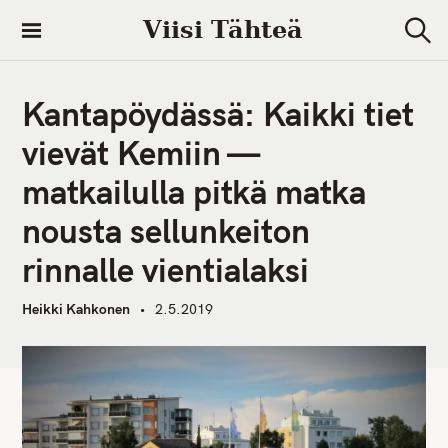
S
Viisi Tähteä
k
S
i
e
a
p
r
Kantapöydässä: Kaikki tiet
t
c
h
o
vievät Kemiin —
c
matkailulla pitkä matka
o
n
nousta sellunkeiton
t
rinnalle vientialaksi
e
n
Heikki Kahkonen
2.5.2019
t