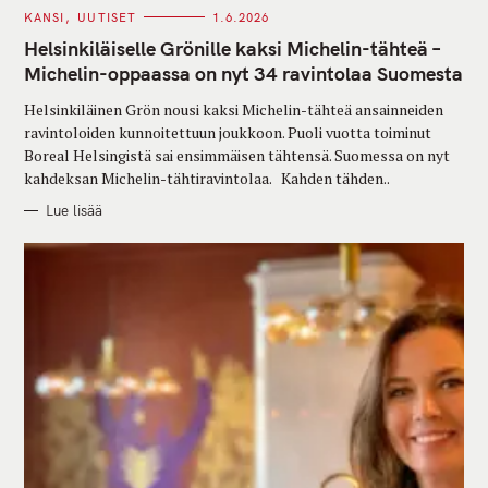
C
KANSI
UUTISET
1.6.2026
A
T
Helsinkiläiselle Grönille kaksi Michelin-tähteä –
E
G
Michelin-oppaassa on nyt 34 ravintolaa Suomesta
O
R
Helsinkiläinen Grön nousi kaksi Michelin-tähteä ansainneiden
I
E
ravintoloiden kunnoitettuun joukkoon. Puoli vuotta toiminut
S
Boreal Helsingistä sai ensimmäisen tähtensä. Suomessa on nyt
kahdeksan Michelin-tähtiravintolaa. Kahden tähden..
Lue lisää