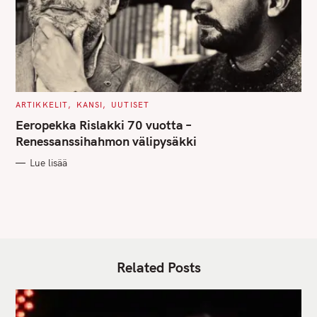
C
ARTIKKELIT
KANSI
UUTISET
A
T
Eeropekka Rislakki 70 vuotta –
E
G
Renessanssihahmon välipysäkki
O
R
Lue lisää
I
E
S
Related Posts