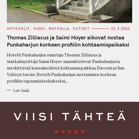
C
ARTIKKELIT
KANSI
MATKALLA
UUTISET
23.5.2026
A
T
Thomas Zilliacus ja Saimi Hoyer aikovat nostaa
E
G
Punkaharjun korkean profiilin kohtaamispaikaksi
O
R
Hotelli Punkaharjun omistaja Thomas Zilliacus ja
I
E
matkailuyrittäjä Saimi Hoyer suunnittelevat Punkaharjusta
S
merkittävää kansainvälistä kohtaamispaikkaa Davosin ja Sun
Valleyn tavoin. Hotelli Punkaharjun nostaminen korkean
profiilin tapaamiskeskukseksi,..
Lue lisää