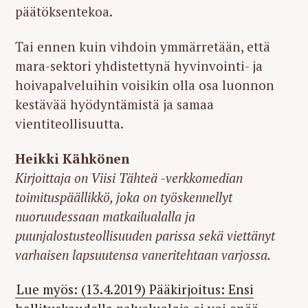
päätöksentekoa.
Tai ennen kuin vihdoin ymmärretään, että
mara-sektori yhdistettynä hyvinvointi- ja
hoivapalveluihin voisikin olla osa luonnon
kestävää hyödyntämistä ja samaa
vientiteollisuutta.
Heikki Kähkönen
Kirjoittaja on Viisi Tähteä -verkkomedian
toimituspäällikkö, joka on työskennellyt
nuoruudessaan matkailualalla ja
puunjalostusteollisuuden parissa sekä viettänyt
varhaisen lapsuutensa vaneritehtaan varjossa.
Lue myös: (13.4.2019) Pääkirjoitus: Ensi