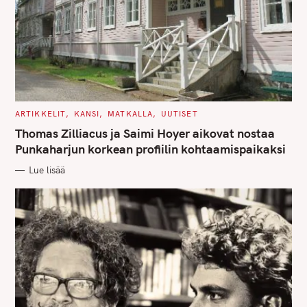
C
ARTIKKELIT
KANSI
MATKALLA
UUTISET
A
T
Thomas Zilliacus ja Saimi Hoyer aikovat nostaa
E
G
Punkaharjun korkean profiilin kohtaamispaikaksi
O
R
Lue lisää
I
E
S