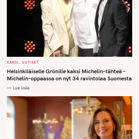
C
KANSI
UUTISET
A
T
Helsinkiläiselle Grönille kaksi Michelin-tähteä –
E
G
Michelin-oppaassa on nyt 34 ravintolaa Suomesta
O
R
Lue lisää
I
E
S