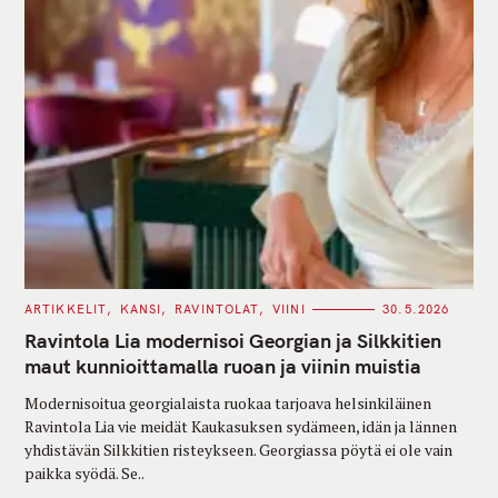
C
ARTIKKELIT
KANSI
RAVINTOLAT
VIINI
30.5.2026
A
T
Ravintola Lia modernisoi Georgian ja Silkkitien
E
G
maut kunnioittamalla ruoan ja viinin muistia
O
R
Modernisoitua georgialaista ruokaa tarjoava helsinkiläinen
I
E
Ravintola Lia vie meidät Kaukasuksen sydämeen, idän ja lännen
S
yhdistävän Silkkitien risteykseen. Georgiassa pöytä ei ole vain
paikka syödä. Se..