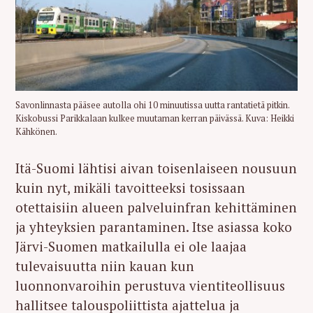
Savonlinnasta pääsee autolla ohi 10 minuutissa uutta rantatietä pitkin.
Kiskobussi Parikkalaan kulkee muutaman kerran päivässä. Kuva: Heikki
Kähkönen.
Itä-Suomi lähtisi aivan toisenlaiseen nousuun
kuin nyt, mikäli tavoitteeksi tosissaan
otettaisiin alueen palveluinfran kehittäminen
ja yhteyksien parantaminen. Itse asiassa koko
Järvi-Suomen m
atkailulla ei ole laajaa
tulevaisuutta niin kauan kun
luonnonvaroihin perustuva vientiteollisuus
hallitsee talouspoliittista ajattelua ja