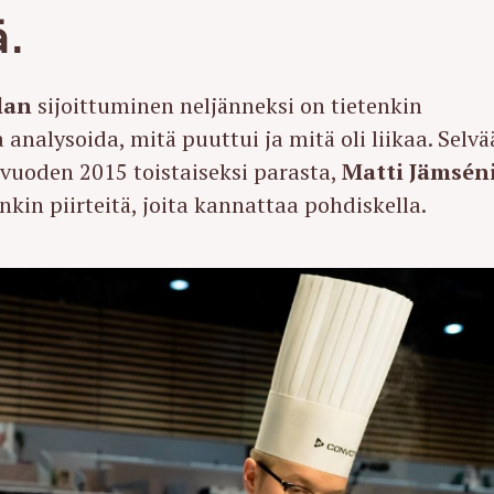
ä.
lan
sijoittuminen neljänneksi on tietenkin
a analysoida, mitä puuttui ja mitä oli liikaa. Selvä
i vuoden 2015 toistaiseksi parasta,
Matti Jämsén
enkin piirteitä, joita kannattaa pohdiskella.