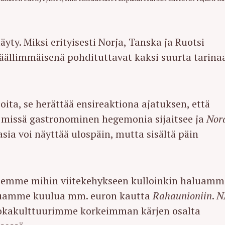
yty. Miksi erityisesti Norja, Tanska ja Ruotsi
päällimmäisenä pohdituttavat kaksi suurta tarina
joita, se herättää ensireaktiona ajatuksen, että
 missä gastronominen hegemonia sijaitsee ja
Nor
 asia voi näyttää ulospäin, mutta sisältä päin
itsemme mihin viitekehykseen kulloinkin haluamm
aluamme kuulua mm. euron kautta
Rahaunioniin
.
N
uokakulttuurimme korkeimman kärjen osalta