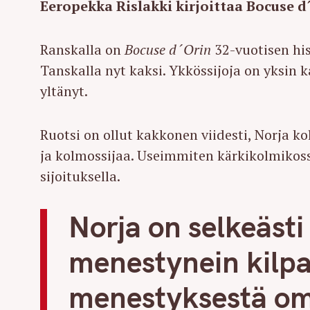
Eeropekka Rislakki kirjoittaa Bocuse d´
Ranskalla on
Bocuse d´Orin
32-vuotisen his
Tanskalla nyt kaksi. Ykkössijoja on yksin k
yltänyt.
Ruotsi on ollut kakkonen viidesti, Norja k
ja kolmossijaa. Useimmiten kärkikolmikoss
sijoituksella.
Norja on selkeäst
menestynein kilpa
menestyksestä oma