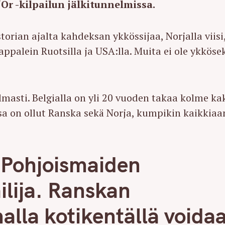
Or -kilpailun jälkitunnelmissa.
torian ajalta kahdeksan ykkössijaa, Norjalla viisi
appalein Ruotsilla ja USA:lla. Muita ei ole ykköse
olmasti. Belgialla on yli 20 vuoden takaa kolme ka
a on ollut Ranska sekä Norja, kumpikin kaikkiaa
i Pohjoismaiden
ilija. Ranskan
lla kotikentällä voida