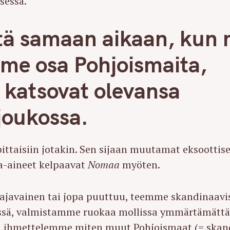
sessä.
ttä samaan aikaan, kun
e osa Pohjoismaita,
 katsovat olevansa
joukossa.
ittaisiin jotakin. Sen sijaan muutamat eksoottise
a-aineet kelpaavat
Nomaa
myöten.
ajavainen tai jopa puuttuu, teemme skandinaavi
ssä, valmistamme ruokaa mollissa ymmärtämätt
 ihmettelemme miten muut Pohjoismaat (= skan