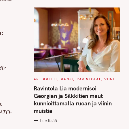
a:
dic
C
ARTIKKELIT
KANSI
RAVINTOLAT
VIINI
A
T
Ravintola Lia modernisoi
E
G
Georgian ja Silkkitien maut
O
R
kunnioittamalla ruoan ja viinin
e
I
E
muistia
ATO
-
S
Lue lisää