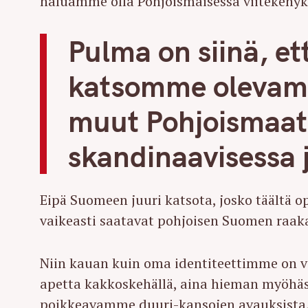
haluamme olla Pohjoismaisessa viitekehyk
Pulma on siinä, e
katsomme olevamm
muut Pohjoismaat
skandinaavisessa 
Eipä Suomeen juuri katsota, josko täältä op
vaikeasti saatavat pohjoisen Suomen raak
Niin kauan kuin oma identiteettimme on v
apetta kakkoskehällä, aina hieman myöhä
poikkeavamme duuri-kansojen avauksista,