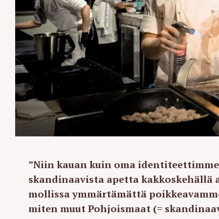
”Niin kauan kuin oma identiteettimme
skandinaavista apetta kakkoskehällä
mollissa ymmärtämättä poikkeavamme 
miten muut Pohjoismaat (= skandinaav