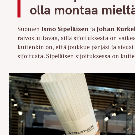
olla montaa mielt
Suomen
Ismo Sipeläisen
ja
Johan Kurke
raivostuttavaa, sillä sijoituksesta on vaike
kuitenkin on, että joukkue pärjäsi ja sivus
sijoitusta. Sipeläisen sijoituksessa on kuit
S
e
a