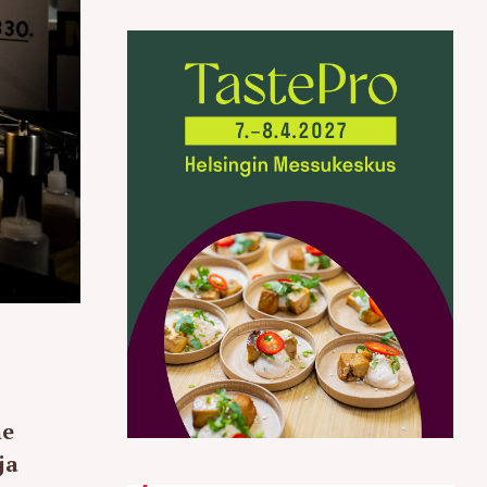
me
ja