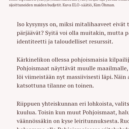
sijoittuneiden maiden budjetit. Kuva ELO-säätiö, Kim Öhman.
Iso kysymys on, miksi mitalihaaveet eivät tä
pärjäävät? Syitä voi olla muitakin, mutta 
identiteetti ja taloudelliset resurssit.
Kärkinelikon ollessa pohjoismaisia kilpaili
Pohjoismaat näyttävät muulle maailmalle,
löi viimeistään nyt massiivisesti läpi. Näin
katsottuna tilanne on toinen.
Riippuen yhteiskunnan eri lohkoista, val
kuulua. Toisin kun muut Pohjoismaat, h
väännössäkin on kyse leiritunnuksesta. R