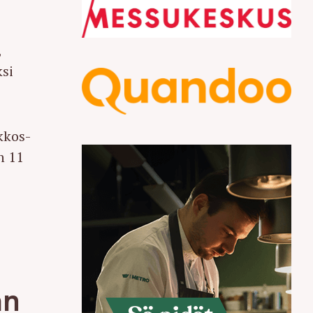
,
ksi
kkos-
n 11
an