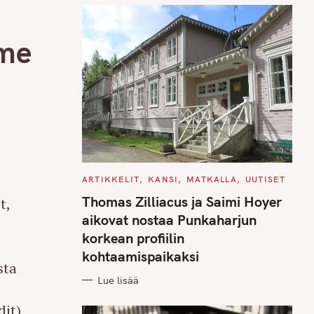
 me
C
ARTIKKELIT
KANSI
MATKALLA
UUTISET
A
T
Thomas Zilliacus ja Saimi Hoyer
t,
E
G
aikovat nostaa Punkaharjun
O
R
korkean profiilin
I
E
kohtaamispaikaksi
S
sta
Lue lisää
ä
dit)