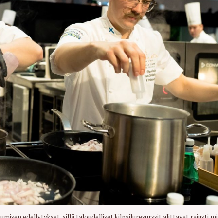
Press Esc to cancel.
umisen edellytykset, sillä taloudelliset kilpailuresurssit alittavat rajusti mi