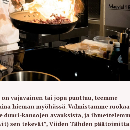
 on vajavainen tai jopa puuttuu, teemme
 aina hieman myöhässä. Valmistamme ruokaa
duuri-kansojen avauksista, ja ihmettelem
it) sen tekevät”, Viiden Tähden päätoimitta