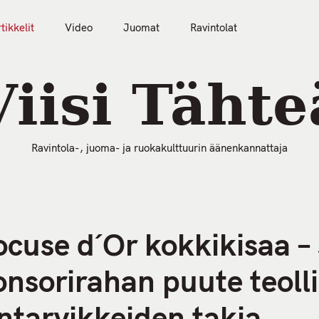
tikkelit
Video
Juomat
Ravintolat
50 Parasta Ravintolaa 2026
Artikkelit
Video
Viisi Tähte
Ravintola-, juoma- ja ruokakulttuurin äänenkannattaja
Bocuse d´Or kokkikisaa –
sponsorirahan puute teol
intarvikkeiden takia