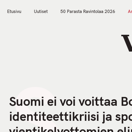
S
k
Etusivu
Uutiset
50 Parasta Ravintolaa 2026
Ar
i
Etusivu
Uutiset
p
t
o
c
o
S
n
t
e
n
Suomi ei voi voittaa 
t
identiteettikriisi ja 
vientikelvottomien el