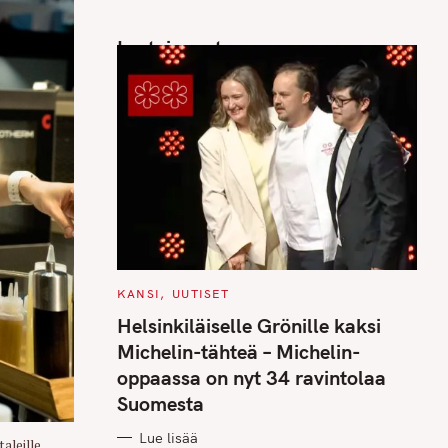
Luetuimmat
C
KANSI
UUTISET
A
T
Helsinkiläiselle Grönille kaksi
E
G
Michelin-tähteä – Michelin-
O
R
oppaassa on nyt 34 ravintolaa
I
E
Suomesta
S
Lue lisää
taleille