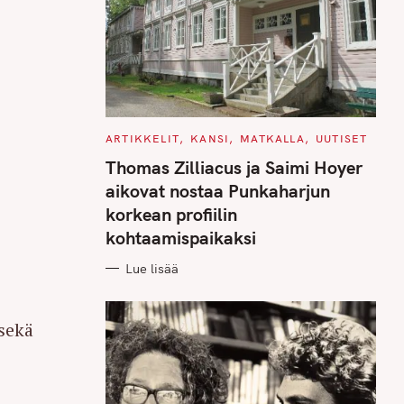
C
ARTIKKELIT
KANSI
MATKALLA
UUTISET
A
T
Thomas Zilliacus ja Saimi Hoyer
E
G
aikovat nostaa Punkaharjun
O
R
korkean profiilin
I
E
kohtaamispaikaksi
S
Lue lisää
sekä