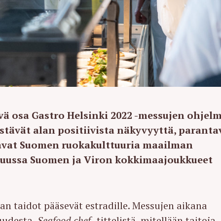
vä osa Gastro Helsinki 2022 -messujen ohjelm
istävät alan positiivista näkyvyyttä, paranta
tavat Suomen ruokakulttuuria maailman
okuussa Suomen ja Viron kokkimaajoukkueet
an taidot pääsevät estradille. Messujen aikana
uudesta,
Seafood chef
-tittelistä, mitellään taitoja