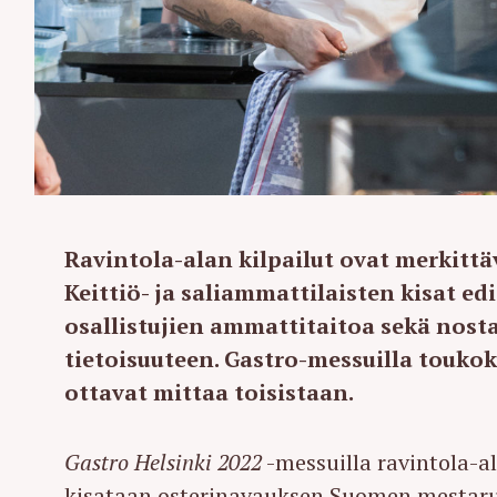
Ravintola-alan kilpailut ovat merkittä
Keittiö- ja saliammattilaisten kisat ed
osallistujien ammattitaitoa sekä nos
tietoisuuteen. Gastro-messuilla touk
ottavat mittaa toisistaan.
Gastro Helsinki 2022
-messuilla ravintola-al
kisataan osterinavauksen Suomen mestar