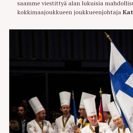
saamme viestittyä alan lukuisia mahdollisu
kokkimaajoukkueen joukkueenjohtaja
Ka
S
e
a