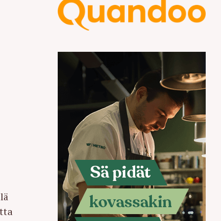
a
lä
tta