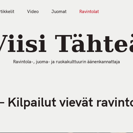
tikkelit
Video
Juomat
Ravintolat
50 Parasta Ravintolaa 2026
Artikkelit
Video
Viisi Tähte
Ravintola-, juoma- ja ruokakulttuurin äänenkannattaja
 Kilpailut vievät ravin