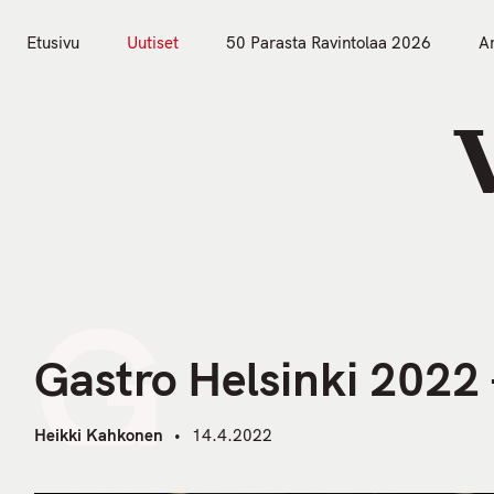
S
k
Etusivu
Uutiset
50 Parasta Ravintolaa 2026
Ar
i
Etusivu
Uutiset
p
t
o
c
o
n
t
G
e
n
Gastro Helsinki 2022 –
t
Heikki Kahkonen
14.4.2022