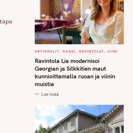
 tapa
C
ARTIKKELIT
KANSI
RAVINTOLAT
VIINI
A
T
Ravintola Lia modernisoi
E
G
Georgian ja Silkkitien maut
O
R
kunnioittamalla ruoan ja viinin
I
E
muistia
S
Lue lisää