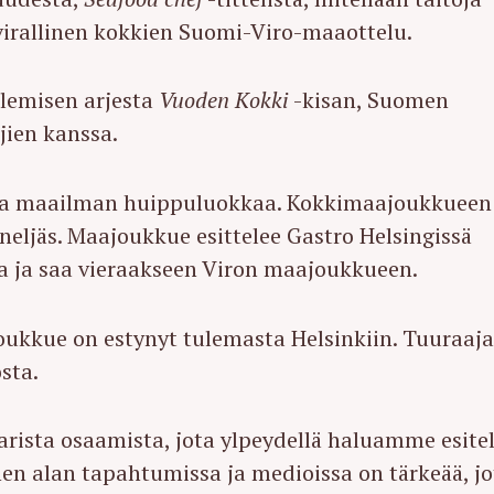
virallinen kokkien Suomi-Viro-maaottelu.
ilemisen arjesta
Vuoden Kokki
-kisan, Suomen
jien kanssa.
ssa maailman huippuluokkaa. Kokkimaajoukkueen
n neljäs. Maajoukkue esittelee Gastro Helsingissä
ja saa vieraakseen Viron maajoukkueen.
joukkue on estynyt tulemasta Helsinkiin. Tuuraaj
sta.
rista osaamista, jota ylpeydellä haluamme esitel
nen alan tapahtumissa ja medioissa on tärkeää, jo