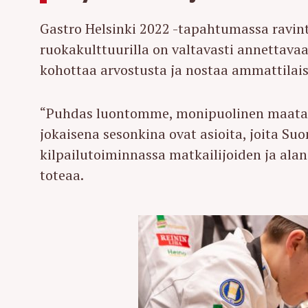
Gastro Helsinki 2022 -tapahtumassa ravint
ruokakulttuurilla on valtavasti annettava
kohottaa arvostusta ja nostaa ammattilais
“Puhdas luontomme, monipuolinen maatalo
jokaisena sesonkina ovat asioita, joita Su
kilpailutoiminnassa matkailijoiden ja ala
toteaa.