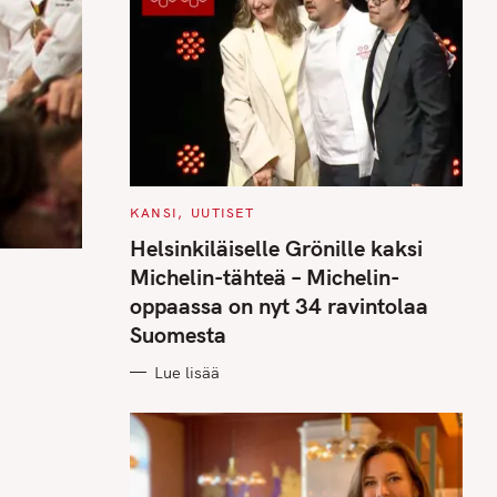
C
KANSI
UUTISET
A
T
Helsinkiläiselle Grönille kaksi
E
G
Michelin-tähteä – Michelin-
O
R
oppaassa on nyt 34 ravintolaa
I
E
Suomesta
S
Lue lisää