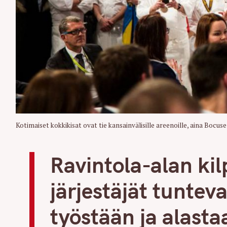
r
c
h
f
o
r
:
Kotimaiset kokkikisat ovat tie kansainvälisille areenoille, aina Bocuse
Ravintola-alan kilp
järjestäjät tuntev
työstään ja alasta