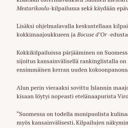
Mestarikoulu
-kilpailussa sekä käydään epä
Lisäksi ohjelmalavalla keskustellaan kilpa
kokkimaajoukkueen ja
Bocuse d’Or
-edusta
Kokkikilpailuissa pärjääminen on Suome
sijoitus kansainvälisellä rankinglistalla o
ensimmäisen kerran uuden kokoonpanonsa 
Alun perin vieraaksi sovittu Islannin maa
kisaan löytyi nopeasti etelänaapurista Viro
“Suomessa on todella monipuolista kulinaa
myös kansainvälisesti. Kilpailujen näkymi