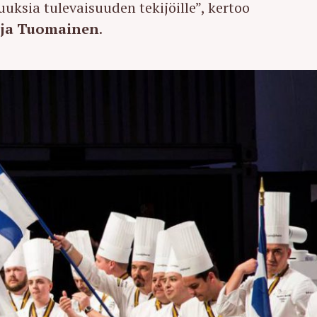
uksia tulevaisuuden tekijöille”, kertoo
tja Tuomainen
.