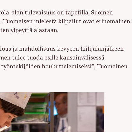
ola-alan tulevaisuus on tapetilla. Suomen
a. Tuomaisen mielestä kilpailut ovat erinomainen
ten ylpeyttä alastaan.
us ja mahdollisuus kevyeen hiilijalanjälkeen
omen tulee tuoda esille kansainvälisessä
n työntekijöiden houkuttelemiseksi”, Tuomainen