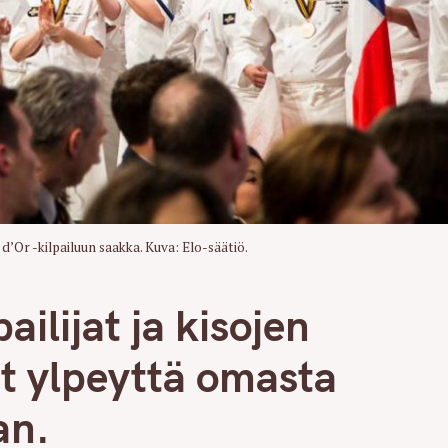
Press Esc to cancel.
 d’Or -kilpailuun saakka. Kuva: Elo-säätiö.
ailijat ja kisojen
at ylpeyttä omasta
an.