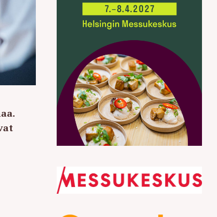
aa.
vat