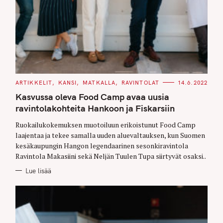
C
ARTIKKELIT
KANSI
MATKALLA
RAVINTOLAT
14.6.2022
A
T
Kasvussa oleva Food Camp avaa uusia
E
G
ravintolakohteita Hankoon ja Fiskarsiin
O
R
Ruokailukokemuksen muotoiluun erikoistunut Food Camp
I
E
laajentaa ja tekee samalla uuden aluevaltauksen, kun Suomen
S
kesäkaupungin Hangon legendaarinen sesonkiravintola
Ravintola Makasiini sekä Neljän Tuulen Tupa siirtyvät osaksi..
Lue lisää