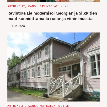
C
ARTIKKELIT
KANSI
RAVINTOLAT
VIINI
A
T
Ravintola Lia modernisoi Georgian ja Silkkitien
E
G
maut kunnioittamalla ruoan ja viinin muistia
O
R
Lue lisää
I
E
S
C
ARTIKKELIT
KANSI
MATKALLA
UUTISET