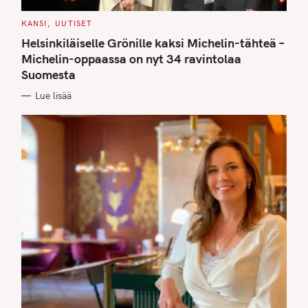
C
KANSI
UUTISET
A
T
Helsinkiläiselle Grönille kaksi Michelin-tähteä –
E
G
Michelin-oppaassa on nyt 34 ravintolaa
O
Suomesta
R
I
E
Lue lisää
S