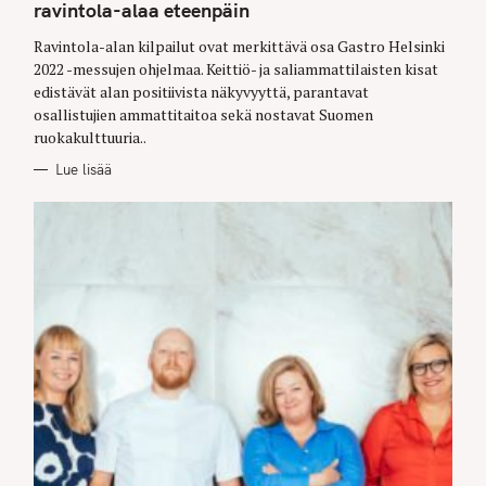
G
ravintola-alaa eteenpäin
O
R
Ravintola-alan kilpailut ovat merkittävä osa Gastro Helsinki
I
E
2022 -messujen ohjelmaa. Keittiö- ja saliammattilaisten kisat
S
edistävät alan positiivista näkyvyyttä, parantavat
osallistujien ammattitaitoa sekä nostavat Suomen
ruokakulttuuria..
Lue lisää