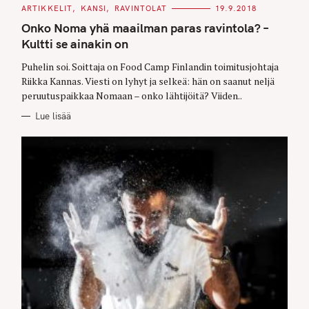
C
ARTIKKELIT
KANSI
RAVINTOLAT
19.9.2018
A
T
Onko Noma yhä maailman paras ravintola? –
E
G
Kultti se ainakin on
O
R
Puhelin soi. Soittaja on Food Camp Finlandin toimitusjohtaja
I
E
Riikka Kannas. Viesti on lyhyt ja selkeä: hän on saanut neljä
S
peruutuspaikkaa Nomaan – onko lähtijöitä? Viiden..
Lue lisää