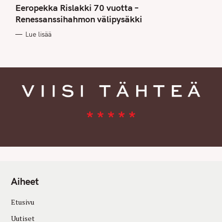
T
Eeropekka Rislakki 70 vuotta –
E
G
Renessanssihahmon välipysäkki
O
R
Lue lisää
I
E
S
Aiheet
Etusivu
Uutiset