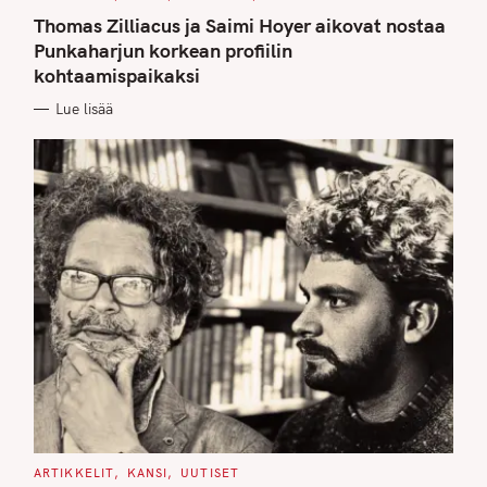
A
T
Thomas Zilliacus ja Saimi Hoyer aikovat nostaa
E
G
Punkaharjun korkean profiilin
O
kohtaamispaikaksi
R
I
E
Lue lisää
S
C
ARTIKKELIT
KANSI
UUTISET
A