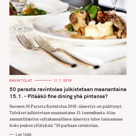
C
RAVINTOLAT
11.1.2018
A
T
50 parasta ravintolaa julkistetaan maanantaina
E
G
15.1. – Pitääkö fine dining yhä pintansa?
O
R
Suomen 50 Parasta Ravintolaa 2018 -äänestys on päättynyt.
I
E
Tulokset julkistetaan maanantaina 15. tammikuuta. Alan
S
S
ammattilaisten valtakunnallinen äänestys tulee tarjoamaan
e
koko joukon yllätyksiä. ”50 parhaan ravintolan..
a
Lue lisää