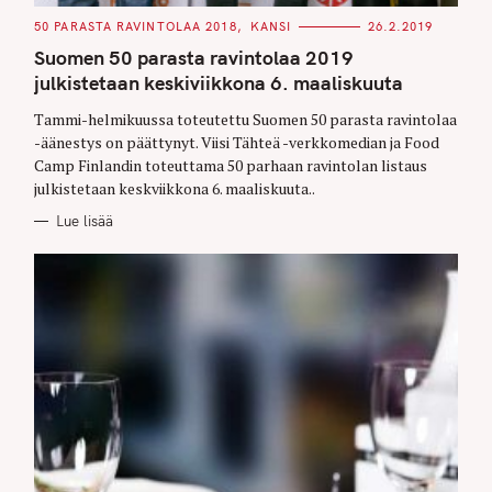
C
50 PARASTA RAVINTOLAA 2018
KANSI
26.2.2019
A
T
Suomen 50 parasta ravintolaa 2019
E
G
julkistetaan keskiviikkona 6. maaliskuuta
O
R
Tammi-helmikuussa toteutettu Suomen 50 parasta ravintolaa
I
E
-äänestys on päättynyt. Viisi Tähteä -verkkomedian ja Food
S
Camp Finlandin toteuttama 50 parhaan ravintolan listaus
julkistetaan keskviikkona 6. maaliskuuta..
Lue lisää