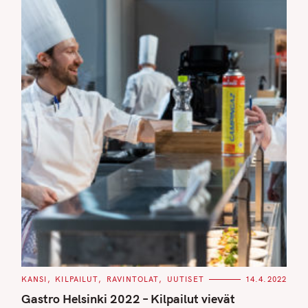
C
KANSI
KILPAILUT
RAVINTOLAT
UUTISET
14.4.2022
A
T
Gastro Helsinki 2022 – Kilpailut vievät
E