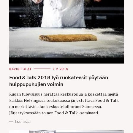
C
RAVINTOLAT
7.2.2018
A
T
Food & Talk 2018 lyö ruokateesit pöytään
E
G
huippupuhujien voimin
O
R
Ruoan tulevaisuus herättää keskustelua ja koskettaa meitä
I
E
kaikkia. Helsingissä toukokuussa järjestettävä Food & Talk
S
on merkittävin alan keskustelufoorumi Suomessa.
Järjestyksessään toinen Food & Talk -seminaari..
Lue lisää