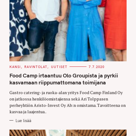
C
KANSI
RAVINTOLAT
UUTISET
7.7.2020
A
T
Food Camp irtaantuu Olo Groupista ja pyrkii
E
G
kasvamaan riippumattomana toimijana
O
R
Gastro catering- ja ruoka-alan yritys Food Camp Finland Oy
I
E
on jatkossa henkilöomistajiensa sekä Ari Tolppasen
S
perheyhtiön Aristo-Invest Oy Ab:n omistama. Tavoitteena on
kasvaa ja laajentua..
Lue lisää