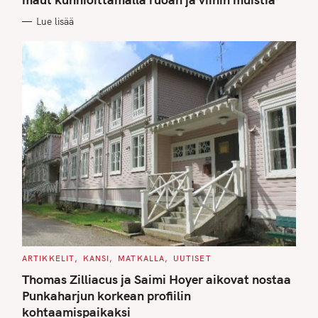
O
R
Lue lisää
I
E
S
C
ARTIKKELIT
KANSI
MATKALLA
UUTISET
A
T
Thomas Zilliacus ja Saimi Hoyer aikovat nostaa
E
G
Punkaharjun korkean profiilin
O
kohtaamispaikaksi
R
I