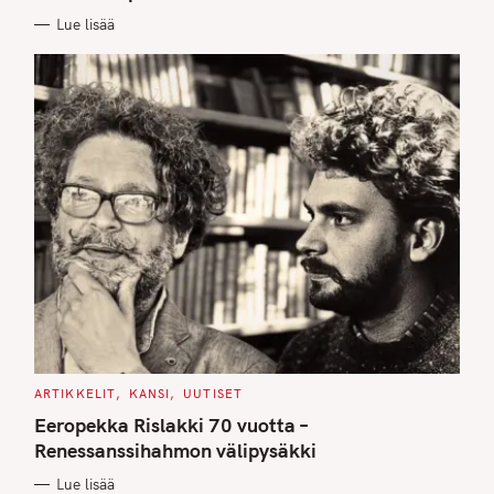
E
Lue lisää
S
C
ARTIKKELIT
KANSI
UUTISET
A
T
Eeropekka Rislakki 70 vuotta –
E
G
Renessanssihahmon välipysäkki
O
R
Lue lisää
I