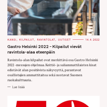
C
KANSI
KILPAILUT
RAVINTOLAT
UUTISET
14.4.2022
A
T
Gastro Helsinki 2022 – Kilpailut vievät
E
G
ravintola-alaa eteenpäin
O
R
Ravintola-alan kilpailut ovat merkittävä osa Gastro Helsinki
I
E
2022 -messujen ohjelmaa. Keittiö- ja saliammattilaisten kisat
S
edistävät alan positiivista näkyvyyttä, parantavat
osallistujien ammattitaitoa sekä nostavat Suomen
ruokakulttuuria..
Lue lisää