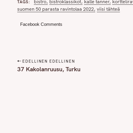
bistro
bistroklassikot
kalle tanner
korttelira
TAGS
r
suomen 50 parasta ravintolaa 2022
viisi tähteä
c
h
Facebook Comments
f
o
r
:
P
EDELLINEN EDELLINEN
o
37 Kakolanruusu, Turku
s
t
n
a
v
i
g