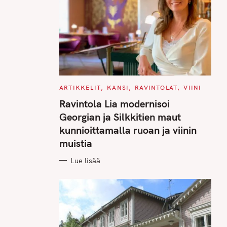
C
ARTIKKELIT
KANSI
RAVINTOLAT
VIINI
A
T
Ravintola Lia modernisoi
E
G
Georgian ja Silkkitien maut
O
R
kunnioittamalla ruoan ja viinin
I
E
muistia
S
Lue lisää