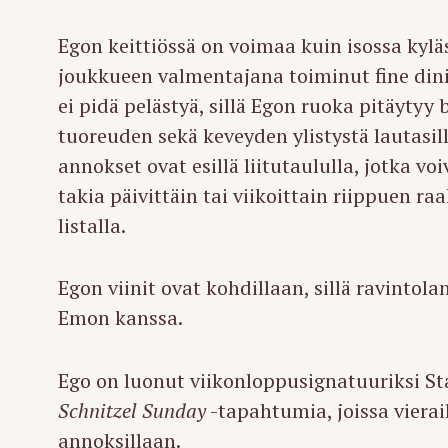
Egon keittiössä on voimaa kuin isossa kyläs
joukkueen valmentajana toiminut fine dini
ei pidä pelästyä, sillä Egon ruoka pitäyty
tuoreuden sekä keveyden ylistystä lautasil
annokset ovat esillä liitutaululla, jotka 
takia päivittäin tai viikoittain riippuen
listalla.
Egon viinit ovat kohdillaan, sillä ravintol
Emon kanssa.
Ego on luonut viikonloppusignatuuriksi S
Schnitzel Sunday
-tapahtumia, joissa vierai
annoksillaan.