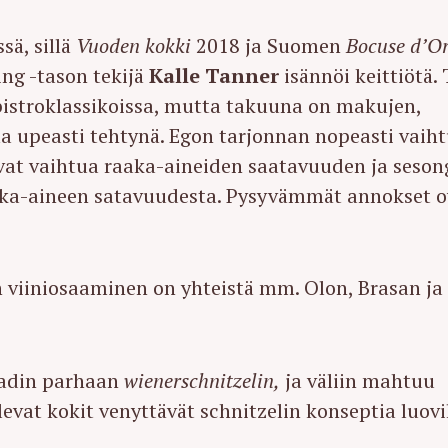
sä, sillä
Vuoden kokki
2018 ja Suomen
Bocuse d’O
ng -tason tekijä
Kalle Tanner
isännöi keittiötä. 
y bistroklassikoissa, mutta takuuna on makujen,
la upeasti tehtynä. Egon tarjonnan nopeasti vaih
voivat vaihtua raaka-aineiden saatavuuden ja seson
 raaka-aineen satavuudesta. Pysyvämmät annokset 
an viiniosaaminen on yhteistä mm. Olon, Brasan ja
tadin parhaan
wienerschnitzelin,
ja väliin mahtuu
levat kokit venyttävät schnitzelin konseptia luovi