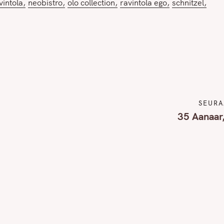
vintola
neobistro
olo collection
ravintola ego
schnitzel
Press Esc to cancel.
SEURA
35 Aanaar,