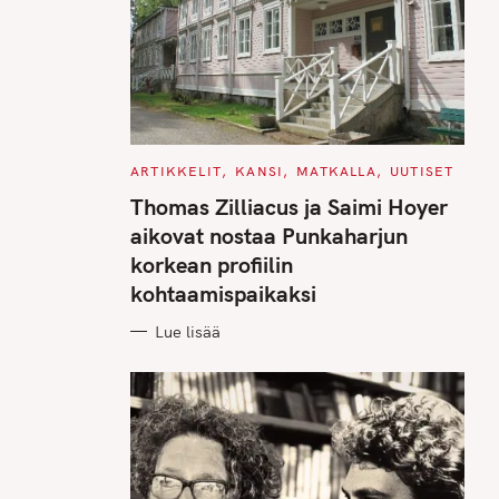
C
ARTIKKELIT
KANSI
MATKALLA
UUTISET
A
T
Thomas Zilliacus ja Saimi Hoyer
E
G
aikovat nostaa Punkaharjun
O
R
korkean profiilin
I
E
kohtaamispaikaksi
S
Lue lisää