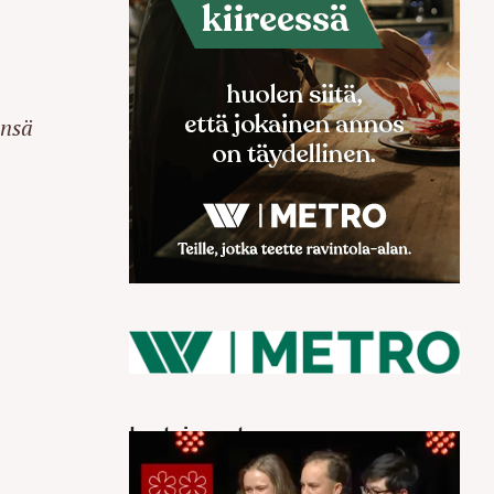
änsä
Luetuimmat