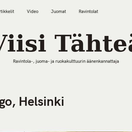
tikkelit
Video
Juomat
Ravintolat
50 Parasta Ravintolaa 2026
Artikkelit
Video
Viisi Tähte
Ravintola-, juoma- ja ruokakulttuurin äänenkannattaja
go, Helsinki