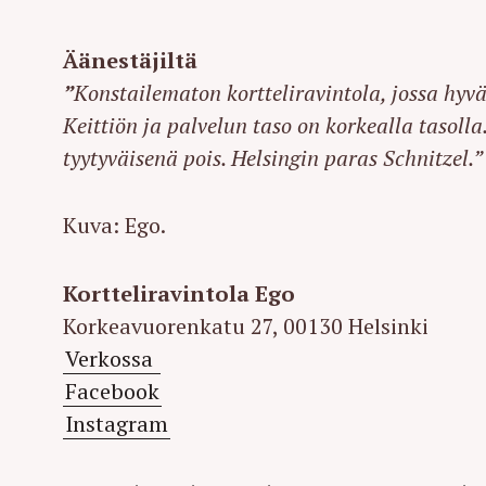
Äänestäjiltä
”
Konstailematon kortteliravintola, jossa hyvä
Keittiön ja palvelun taso on korkealla tasoll
tyytyväisenä pois. Helsingin paras Schnitzel.”
Kuva: Ego.
Kortteliravintola Ego
Korkeavuorenkatu 27, 00130 Helsinki
Verkossa
Facebook
S
Instagram
e
a