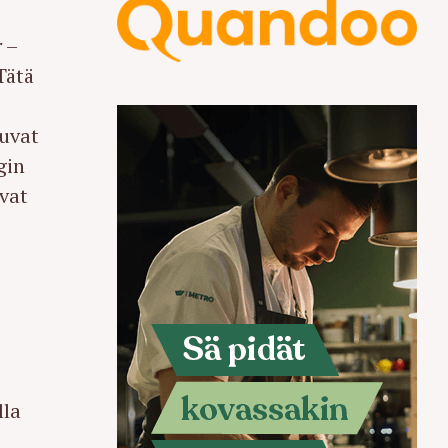
r
–
Tätä
tuvat
gin
ovat
lla