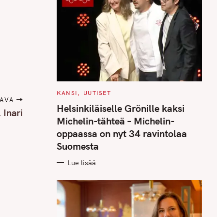
C
KANSI
UUTISET
A
AVA
T
Helsinkiläiselle Grönille kaksi
 Inari
E
G
Michelin-tähteä – Michelin-
O
R
oppaassa on nyt 34 ravintolaa
I
E
Suomesta
S
Lue lisää