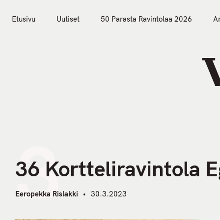
S
k
Etusivu
Uutiset
50 Parasta Ravintolaa 2026
Ar
i
Etusivu
Uutiset
p
t
o
c
o
n
t
3
e
n
36 Kortteliravintola E
t
Eeropekka Rislakki
30.3.2023