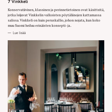
7 Vinkkeli
E
G
O
Konservatiivinen, klassinen ja perinnetietoinen ovat käsitteitä,
R
jotka leijuvat Vinkkelin valkoisten pöytäliinojen kattamassa
I
E
salissa. Vinkkeli on kuin peruskallio, johon nojata, kun koko
S
muu Suomi heiluu erinäisten konsepti- ja..
Lue lisää