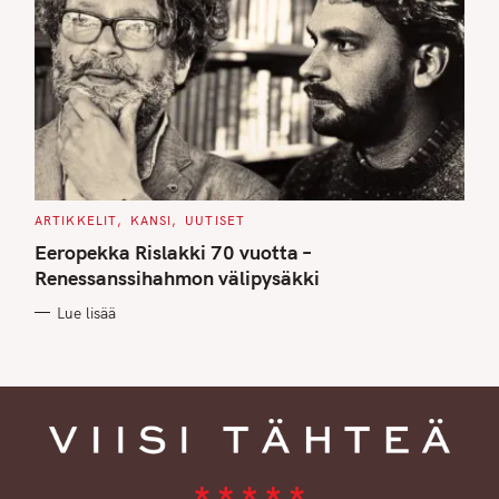
C
ARTIKKELIT
KANSI
UUTISET
A
T
Eeropekka Rislakki 70 vuotta –
E
G
Renessanssihahmon välipysäkki
O
R
Lue lisää
I
E
S