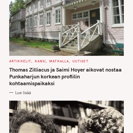
C
ARTIKKELIT
KANSI
MATKALLA
UUTISET
A
T
Thomas Zilliacus ja Saimi Hoyer aikovat nostaa
E
G
Punkaharjun korkean profiilin
O
kohtaamispaikaksi
R
I
E
Lue lisää
S