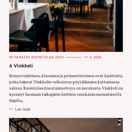
C
50 PARASTA RAVINTOLAA 2020
11.3.2020
A
T
6 Vinkkeli
E
G
O
Konservatiivinen, klassinen ja perinnetietoinen ovat käsitteitä,
R
jotka leijuvat Vinkkelin valkoisten pöytäliinojen kattamassa
I
E
salissa. Ravintolan itsestäänselvyys on nerokasta. Vinkkeli on
S
kyennyt luomaan taikapiirin keittiön ranskalaissuomalaisella
linjalla,..
Lue lisää