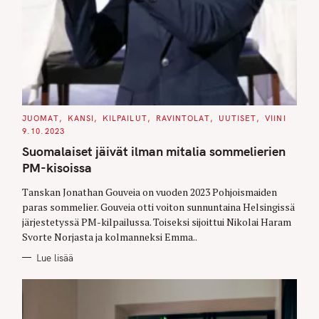
C
JUOMAT
KANSI
KILPAILUT
RAVINTOLAT
UUTISET
VIINI
A
9.10.2023
T
E
Suomalaiset jäivät ilman mitalia sommelierien
G
O
PM-kisoissa
R
I
E
Tanskan Jonathan Gouveia on vuoden 2023 Pohjoismaiden
S
paras sommelier. Gouveia otti voiton sunnuntaina Helsingissä
järjestetyssä PM-kilpailussa. Toiseksi sijoittui Nikolai Haram
Svorte Norjasta ja kolmanneksi Emma..
Lue lisää