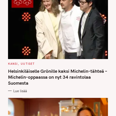
C
KANSI
UUTISET
A
T
Helsinkiläiselle Grönille kaksi Michelin-tähteä –
E
G
Michelin-oppaassa on nyt 34 ravintolaa
O
Suomesta
R
I
E
Lue lisää
S