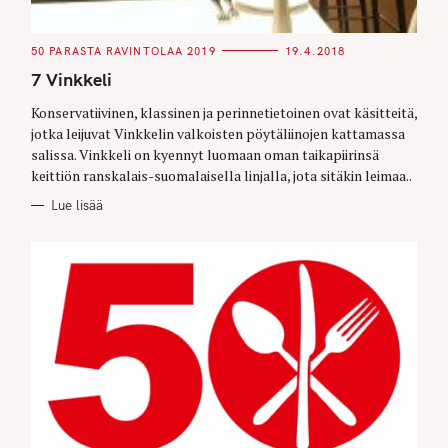
r
:
C
50 PARASTA RAVINTOLAA 2019
19.4.2018
A
T
7 Vinkkeli
E
G
O
Konservatiivinen, klassinen ja perinnetietoinen ovat käsitteitä,
R
jotka leijuvat Vinkkelin valkoisten pöytäliinojen kattamassa
I
E
salissa. Vinkkeli on kyennyt luomaan oman taikapiirinsä
S
keittiön ranskalais-suomalaisella linjalla, jota sitäkin leimaa..
Lue lisää