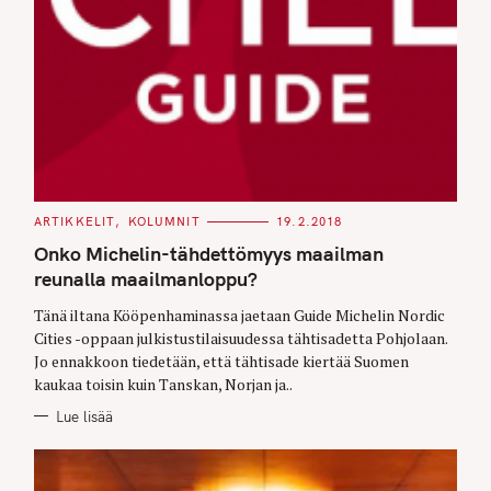
C
ARTIKKELIT
KOLUMNIT
19.2.2018
A
T
Onko Michelin-tähdettömyys maailman
E
G
reunalla maailmanloppu?
O
R
Tänä iltana Kööpenhaminassa jaetaan Guide Michelin Nordic
I
E
Cities -oppaan julkistustilaisuudessa tähtisadetta Pohjolaan.
S
Jo ennakkoon tiedetään, että tähtisade kiertää Suomen
kaukaa toisin kuin Tanskan, Norjan ja..
Lue lisää