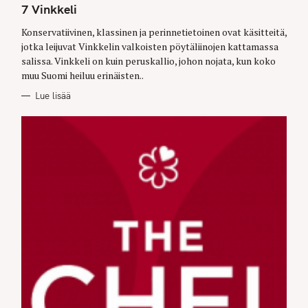
T
7 Vinkkeli
E
G
O
Konservatiivinen, klassinen ja perinnetietoinen ovat käsitteitä,
R
jotka leijuvat Vinkkelin valkoisten pöytäliinojen kattamassa
I
E
salissa. Vinkkeli on kuin peruskallio, johon nojata, kun koko
S
muu Suomi heiluu erinäisten..
Lue lisää