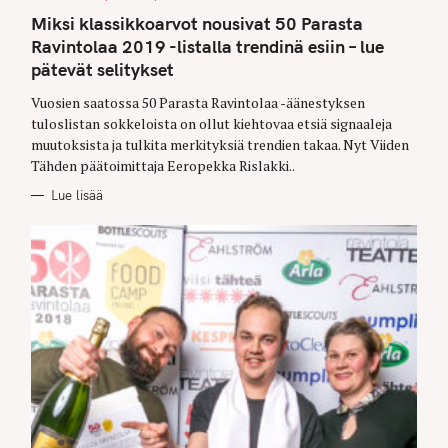
A
T
Miksi klassikkoarvot nousivat 50 Parasta
E
G
Ravintolaa 2019 -listalla trendinä esiin – lue
O
pätevät selitykset
R
I
E
Vuosien saatossa 50 Parasta Ravintolaa -äänestyksen
S
tuloslistan sokkeloista on ollut kiehtovaa etsiä signaaleja
muutoksista ja tulkita merkityksiä trendien takaa. Nyt Viiden
Tähden päätoimittaja Eeropekka Rislakki..
Lue lisää