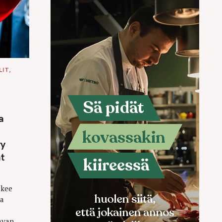
LIT
a
ry
t
akee
aa
avan