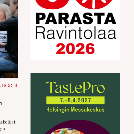
.10.2018
n
kelijat
gin