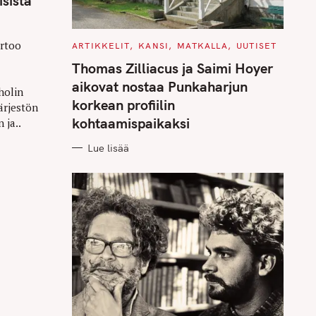
isista
rtoo
C
ARTIKKELIT
KANSI
MATKALLA
UUTISET
A
T
Thomas Zilliacus ja Saimi Hoyer
E
G
aikovat nostaa Punkaharjun
holin
O
R
korkean profiilin
ärjestön
I
E
kohtaamispaikaksi
 ja..
S
Lue lisää