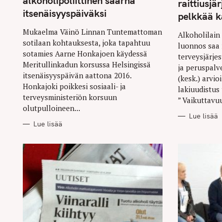
alkoholipoliittinen saarna
raittiusjä
E
E
S
S
itsenäisyyspäiväksi
pelkkää k
Mukaelma Väinö Linnan Tuntemattoman
Alkoholilain
sotilaan kohtauksesta, joka tapahtuu
luonnos saa r
sotamies Aarne Honkajoen käydessä
terveysjärje
Meritullinkadun korsussa Helsingissä
ja peruspalv
itsenäisyyspäivän aattona 2016.
(kesk.) arvio
Honkajoki poikkesi sosiaali- ja
lakiuudistus
terveysministeriön korsuun
” Vaikuttavuu
olutpulloineen...
Lue lisää
Lue lisää