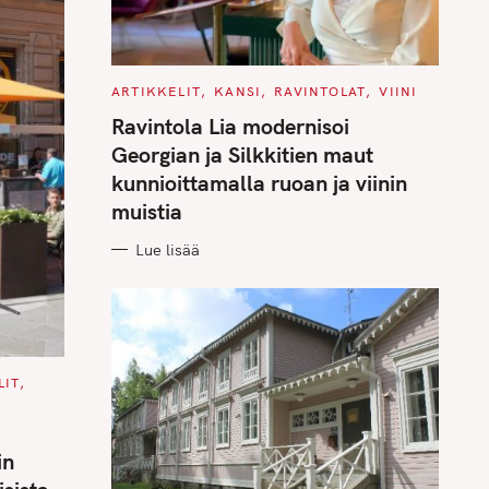
C
ARTIKKELIT
KANSI
RAVINTOLAT
VIINI
A
T
Ravintola Lia modernisoi
E
G
Georgian ja Silkkitien maut
O
R
kunnioittamalla ruoan ja viinin
I
E
muistia
S
Lue lisää
LIT
in