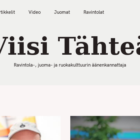
50 Parasta Ravintolaa 2026
Artikkelit
Video
tikkelit
Video
Juomat
Ravintolat
Viisi Tähte
Ravintola-, juoma- ja ruokakulttuurin äänenkannattaja