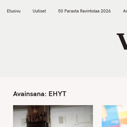
S
Etusivu
Uutiset
k
Etusivu
Uutiset
50 Parasta Ravintolaa 2026
Ar
i
p
t
o
c
o
n
t
e
n
Avainsana:
EHYT
t