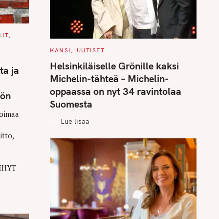
LIT
C
KANSI
UUTISET
A
T
Helsinkiläiselle Grönille kaksi
ta ja
E
G
Michelin-tähteä – Michelin-
O
R
oppaassa on nyt 34 ravintolaa
tön
I
E
Suomesta
S
voimaa
Lue lisää
itto,
 EHYT