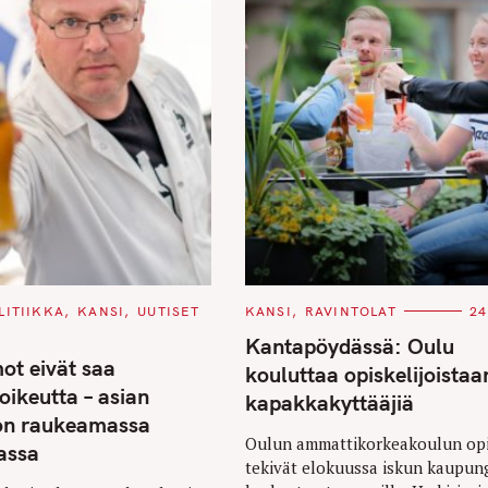
C
LITIIKKA
KANSI
UUTISET
KANSI
RAVINTOLAT
24
A
T
Kantapöydässä: Oulu
E
ot eivät saa
G
kouluttaa opiskelijoistaa
O
oikeutta – asian
R
kapakkakyttääjiä
I
 on raukeamassa
E
S
Oulun ammattikorkeakoulun opis
assa
tekivät elokuussa iskun kaupun