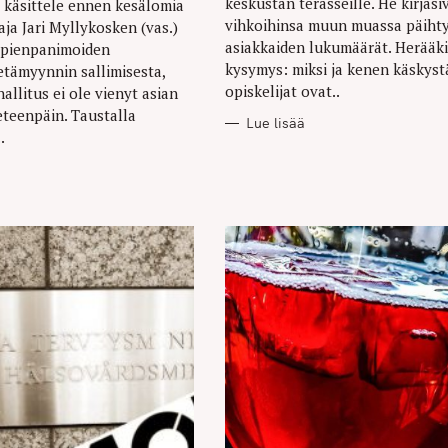
keskustan terasseille. He kirjasi
 käsittele ennen kesälomia
vihkoihinsa muun muassa päiht
ja Jari Myllykosken (vas.)
asiakkaiden lukumäärät. Herääk
a pienpanimoiden
kysymys: miksi ja kenen käskyst
 etämyynnin sallimisesta,
opiskelijat ovat..
allitus ei ole vienyt asian
eteenpäin. Taustalla
Lue lisää
.