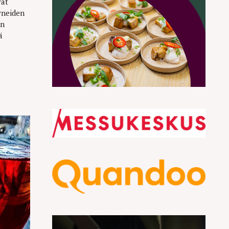
vat
yneiden
in
ä