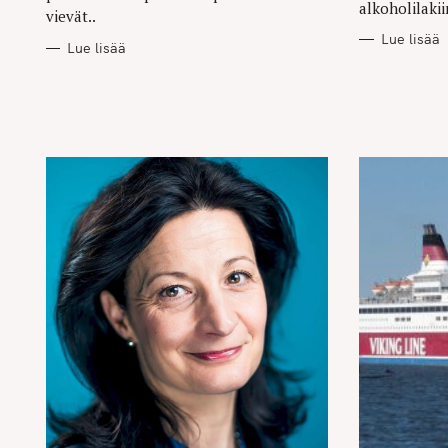
alkoholilakiin
vievät..
Lue lisää
Lue lisää
S
e
a