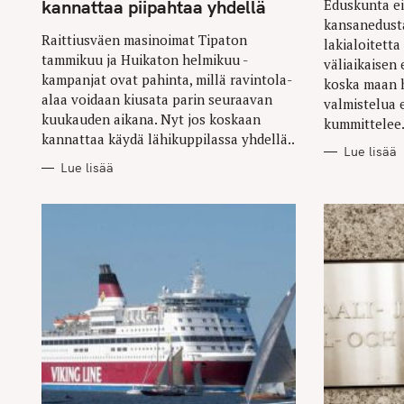
kannattaa piipahtaa yhdellä
Eduskunta ei
kansanedusta
Raittiusväen masinoimat Tipaton
lakialoitett
tammikuu ja Huikaton helmikuu -
väliaikaisen
kampanjat ovat pahinta, millä ravintola-
koska maan h
alaa voidaan kiusata parin seuraavan
valmistelua 
kuukauden aikana. Nyt jos koskaan
kummittelee.
kannattaa käydä lähikuppilassa yhdellä..
Lue lisää
Lue lisää