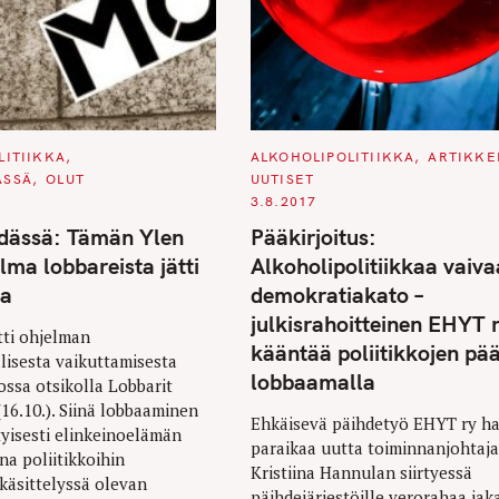
C
LITIIKKA
ALKOHOLIPOLITIIKKA
ARTIKKE
A
ÄSSÄ
OLUT
UUTISET
T
E
3.8.2017
G
O
dässä: Tämän Ylen
Pääkirjoitus:
R
I
ma lobbareista jätti
Alkoholipolitiikkaa vaiva
E
S
ta
demokratiakato –
julkisrahoitteinen EHYT 
tti ohjelman
kääntää poliitikkojen pää
lisesta vaikuttamisesta
lobbaamalla
ssa otsikolla Lobbarit
(16.10.). Siinä lobbaaminen
Ehkäisevä päihdetyö EHYT ry h
ityisesti elinkeinoelämän
paraikaa uutta toiminnanjohtaj
na poliitikkoihin
Kristiina Hannulan siirtyessä
äsittelyssä olevan
päihdejärjestöille verorahaa jak