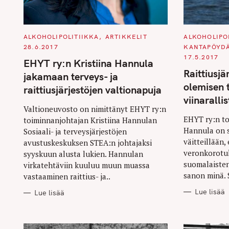
r
c
h
C
C
ALKOHOLIPOLITIIKKA
ARTIKKELIT
ALKOHOLIPO
A
A
28.6.2017
KANTAPÖYD
f
T
T
E
E
17.5.2017
EHYT ry:n Kristiina Hannula
G
G
o
O
O
Raittiusjä
jakamaan terveys- ja
R
R
r
I
I
olemisen t
raittiusjärjestöjen valtionapuja
E
E
:
S
S
viinaralli
Valtioneuvosto on nimittänyt EHYT ry:n
EHYT ry:n to
toiminnanjohtajan Kristiina Hannulan
Hannula on s
Sosiaali- ja terveysjärjestöjen
väitteillään,
avustuskeskuksen STEA:n johtajaksi
veronkorotu
syyskuun alusta lukien. Hannulan
suomalaisten 
virkatehtäviin kuuluu muun muassa
sanon minä. 
vastaaminen raittius- ja..
Lue lisää
Lue lisää