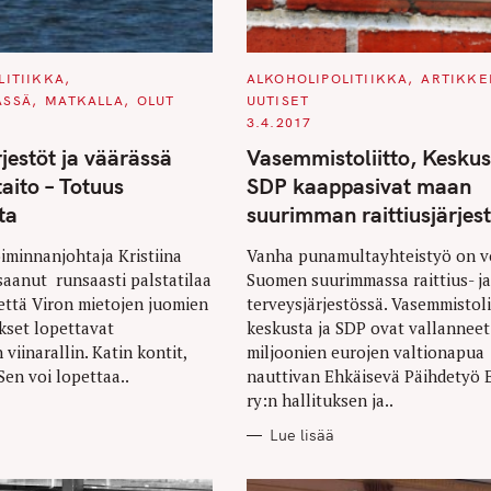
Press Esc to cancel.
C
LITIIKKA
ALKOHOLIPOLITIIKKA
ARTIKKE
A
ÄSSÄ
MATKALLA
OLUT
UUTISET
T
E
3.4.2017
G
O
rjestöt ja väärässä
Vasemmistoliitto, Keskus
R
I
aito – Totuus
SDP kaappasivat maan
E
S
sta
suurimman raittiusjärjes
iminnanjohtaja Kristiina
Vanha punamultayhteistyö on 
aanut runsaasti palstatilaa
Suomen suurimmassa raittius- ja
 että Viron mietojen juomien
terveysjärjestössä. Vasemmistoli
kset lopettavat
keskusta ja SDP ovat vallanneet
viinarallin. Katin kontit,
miljoonien eurojen valtionapua
Sen voi lopettaa..
nauttivan Ehkäisevä Päihdetyö
ry:n hallituksen ja..
Lue lisää