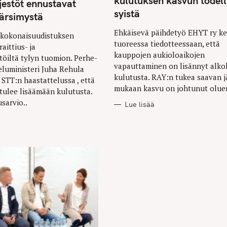
kulutuksen kasvun todell
rjestöt ennustavat
E
S
syistä
ärsimystä
Ehkäisevä päihdetyö EHYT ry ke
 kokonaisuudistuksen
tuoreessa tiedotteessaan, että
aittius- ja
kauppojen aukioloaikojen
stöiltä tylyn tuomion. Perhe-
vapauttaminen on lisännyt alko
eluministeri Juha Rehula
kulutusta. RAY:n tukea saavan j
i STT:n haastattelussa , että
mukaan kasvu on johtunut oluen
 tulee lisäämään kulutusta.
sarvio..
Lue lisää