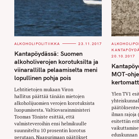
C
C
ALKOHOLIPOLITIIKKA
23.11.2017
ALKOHOLIPO
A
A
KANTAPÖYD
T
T
Kantapöydässä: Suomen
E
E
20.10.2017
G
G
alkoholiverojen korotuksilta ja
O
O
Kantapöy
R
R
viinarallilla pelaamiselta meni
I
I
MOT-ohjel
E
E
lopullinen pohja pois
S
S
kertomat
Lehtitietojen mukaan Viron
Ylen TV1 esi
hallitus päättää tänään mietojen
yhteiskunnal
alkoholijuomien verojen korotuksista
päätöksenteo
luopumisesta. Valtiovarainministeri
ilman rajoja 
Toomas Tõniste esittää, että
esitettiin er
valmisteveroihin ensi helmikuulle
vaikuttamise
suunniteltu 10 prosentin korotus
eduskunnan k
perutaan. Naapurimaan päätökset