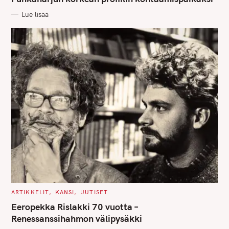
O
R
Lue lisää
I
E
S
C
ARTIKKELIT
KANSI
UUTISET
A
T
Eeropekka Rislakki 70 vuotta –
E
G
Renessanssihahmon välipysäkki
O
R