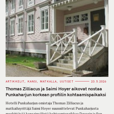
C
ARTIKKELIT
KANSI
MATKALLA
UUTISET
23.5.2026
A
T
Thomas Zilliacus ja Saimi Hoyer aikovat nostaa
E
G
Punkaharjun korkean profiilin kohtaamispaikaksi
O
R
Hotelli Punkaharjun omistaja Thomas Zilliacus ja
I
E
matkailuyrittäjä Saimi Hoyer suunnittelevat Punkaharjusta
S
merkittävää kansainvälistä kohtaamispaikkaa Davosin ja Sun