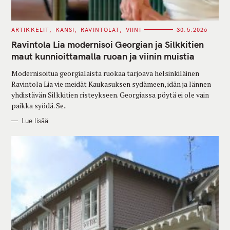
C
ARTIKKELIT
KANSI
RAVINTOLAT
VIINI
30.5.2026
A
T
Ravintola Lia modernisoi Georgian ja Silkkitien
E
G
maut kunnioittamalla ruoan ja viinin muistia
O
R
Modernisoitua georgialaista ruokaa tarjoava helsinkiläinen
I
E
Ravintola Lia vie meidät Kaukasuksen sydämeen, idän ja lännen
S
yhdistävän Silkkitien risteykseen. Georgiassa pöytä ei ole vain
paikka syödä. Se..
Lue lisää