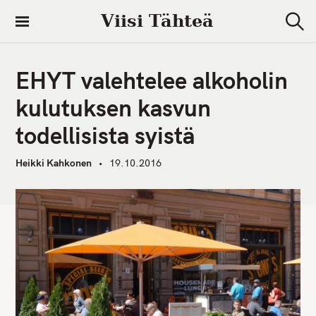
S
Viisi Tähteä
k
S
i
e
a
p
r
EHYT valehtelee alkoholin
t
c
h
o
kulutuksen kasvun
c
todellisista syistä
o
n
Heikki Kahkonen
19.10.2016
t
e
n
t