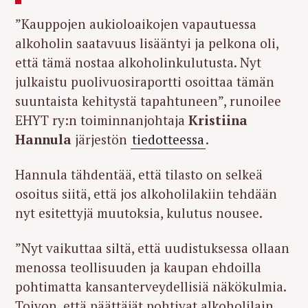
”Kauppojen aukioloaikojen vapautuessa
alkoholin saatavuus lisääntyi ja pelkona oli,
että tämä nostaa alkoholinkulutusta. Nyt
julkaistu puolivuosiraportti osoittaa tämän
suuntaista kehitystä tapahtuneen”, runoilee
EHYT ry:n toiminnanjohtaja
Kristiina
Hannula
järjestön
tiedotteessa
.
Hannula tähdentää, että tilasto on selkeä
osoitus siitä, että jos alkoholilakiin tehdään
nyt esitettyjä muutoksia, kulutus nousee.
”Nyt vaikuttaa siltä, että uudistuksessa ollaan
menossa teollisuuden ja kaupan ehdoilla
pohtimatta kansanterveydellisiä näkökulmia.
Toivon, että päättäjät pohtivat alkoholilain