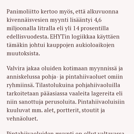
Panimoliitto kertoo myös, että alkuvuonna
kivennäisvesien myynti lisääntyi 4,6
miljoonalla litralla eli yli 14 prosentilla
edellisvuodesta. EHYTin logiikkaa käyttäen
tämäkin johtui kauppojen aukioloaikojen
muutoksista.
Valvira jakaa oluiden kotimaan myynnissä ja
anniskelussa pohja- ja pintahiivaoluet omiin
ryhmiinsä. Tilastolukuina pohjahiivaoluilla
tarkoitetaan pääasiassa vaaleita lagereita eli
niin sanottuja perusoluita. Pintahiivaoluisiin
kuuluvat mm. alet, portterit, stoutit ja
vehnäoluet.
Pintahiivaoluiden myynti on ollut valtavassa