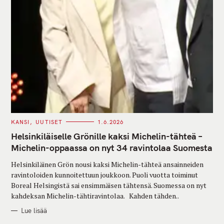
C
KANSI
UUTISET
1.6.2026
A
T
Helsinkiläiselle Grönille kaksi Michelin-tähteä –
E
G
Michelin-oppaassa on nyt 34 ravintolaa Suomesta
O
R
Helsinkiläinen Grön nousi kaksi Michelin-tähteä ansainneiden
I
E
ravintoloiden kunnoitettuun joukkoon. Puoli vuotta toiminut
S
Boreal Helsingistä sai ensimmäisen tähtensä. Suomessa on nyt
kahdeksan Michelin-tähtiravintolaa. Kahden tähden..
Lue lisää