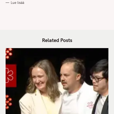
Lue lisää
I
E
S
Related Posts