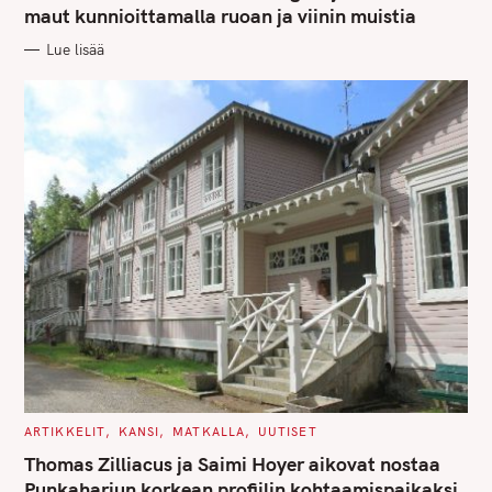
G
maut kunnioittamalla ruoan ja viinin muistia
O
R
Lue lisää
I
E
S
C
ARTIKKELIT
KANSI
MATKALLA
UUTISET
A
T
Thomas Zilliacus ja Saimi Hoyer aikovat nostaa
E
G
Punkaharjun korkean profiilin kohtaamispaikaksi