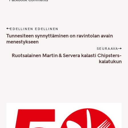
P
EDELLINEN EDELLINEN
o
Tunnesiteen synnyttäminen on ravintolan avain
s
menestykseen
t
SEURAAVA
n
Ruotsalainen Martin & Servera kalasti Chipsters-
kalatukun
a
v
i
g
a
t
i
o
n