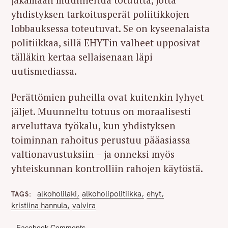
yhdistyksen tarkoitusperät poliitikkojen
lobbauksessa toteutuvat. Se on kyseenalaista
politiikkaa, sillä EHYTin valheet upposivat
tälläkin kertaa sellaisenaan läpi
uutismediassa.
Perättömien puheilla ovat kuitenkin lyhyet
jäljet. Muunneltu totuus on moraalisesti
arveluttava työkalu, kun yhdistyksen
toiminnan rahoitus perustuu pääasiassa
valtionavustuksiin – ja onneksi myös
yhteiskunnan kontrolliin rahojen käytöstä.
alkoholilaki
alkoholipolitiikka
ehyt
TAGS
kristiina hannula
valvira
Facebook Comments