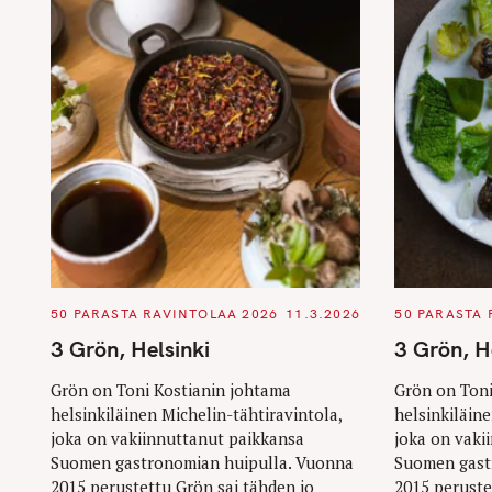
C
C
50 PARASTA RAVINTOLAA 2026
11.3.2026
50 PARASTA 
A
A
T
T
3 Grön, Helsinki
3 Grön, H
E
E
G
G
O
O
Grön on Toni Kostianin johtama
Grön on Toni
R
R
helsinkiläinen Michelin-tähtiravintola,
helsinkiläine
I
I
E
E
joka on vakiinnuttanut paikkansa
joka on vaki
S
S
Suomen gastronomian huipulla. Vuonna
Suomen gast
2015 perustettu Grön sai tähden jo
2015 peruste