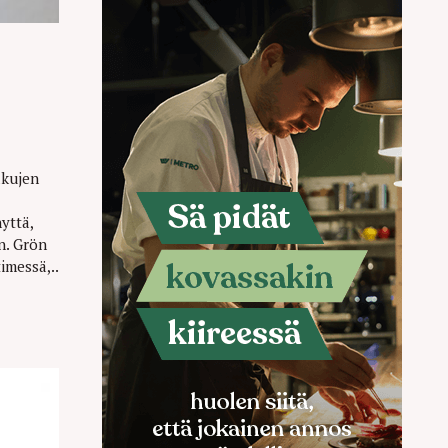
akujen
yttä,
n. Grön
imessä,..