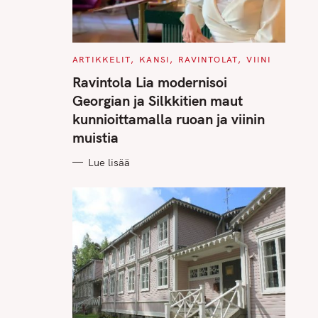
C
ARTIKKELIT
KANSI
RAVINTOLAT
VIINI
A
T
Ravintola Lia modernisoi
E
G
Georgian ja Silkkitien maut
O
R
kunnioittamalla ruoan ja viinin
I
E
muistia
S
Lue lisää