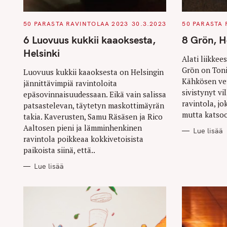
C
C
50 PARASTA RAVINTOLAA 2023
30.3.2023
50 PARASTA 
A
A
T
T
6 Luovuus kukkii kaaoksesta,
8 Grön, H
E
E
G
G
Helsinki
O
O
Alati liikkee
R
R
Grön on Toni
I
I
Luovuus kukkii kaaoksesta on Helsingin
E
E
Kähkösen ve
jännittävimpiä ravintoloita
S
S
sivistynyt vi
epäsovinnaisuudessaan. Eikä vain salissa
ravintola, j
patsastelevan, täytetyn maskottimäyrän
mutta katsoo 
takia. Kaverusten, Samu Räsäsen ja Rico
Aaltosen pieni ja lämminhenkinen
Lue lisää
ravintola poikkeaa kokkivetoisista
paikoista siinä, että..
Lue lisää