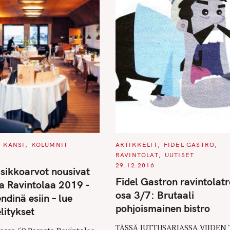
C
KANSI
KOLUMNIT
ARTIKKELIT
FIDEL GASTRO
A
RAVINTOLAT
UUTISET
T
E
29.12.2016
ssikkoarvot nousivat
G
O
Fidel Gastron ravintolatr
a Ravintolaa 2019 -
R
I
osa 3/7: Brutaali
endinä esiin – lue
E
S
pohjoismainen bistro
litykset
TÄSSÄ JUTTUSARJASSA VIIDEN