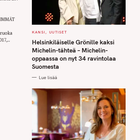
VIMMÄT
C
 ruoka
KANSI
UUTISET
A
17,..
T
Helsinkiläiselle Grönille kaksi
E
G
Michelin-tähteä – Michelin-
O
R
oppaassa on nyt 34 ravintolaa
I
E
Suomesta
S
Lue lisää