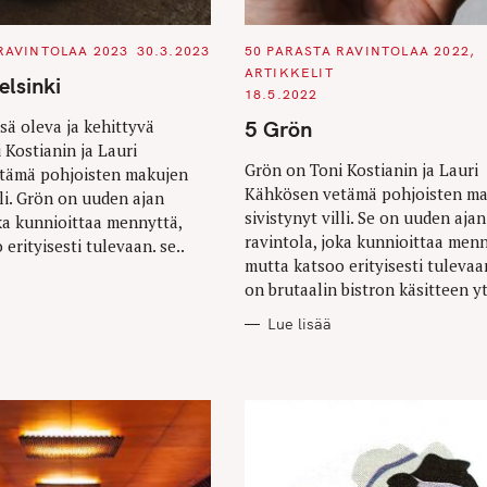
C
RAVINTOLAA 2023
30.3.2023
50 PARASTA RAVINTOLAA 2022
A
ARTIKKELIT
T
elsinki
E
18.5.2022
G
O
5 Grön
ssä oleva ja kehittyvä
R
 Kostianin ja Lauri
I
E
Grön on Toni Kostianin ja Lauri
tämä pohjoisten makujen
S
Kähkösen vetämä pohjoisten m
lli. Grön on uuden ajan
sivistynyt villi. Se on uuden ajan
oka kunnioittaa mennyttä,
ravintola, joka kunnioittaa menn
erityisesti tulevaan. se..
mutta katsoo erityisesti tulevaa
on brutaalin bistron käsitteen yt
Lue lisää