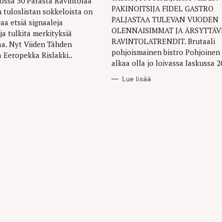
ossa 50 Parasta Ravintolaa
PAKINOITSIJA FIDEL GASTRO
 tuloslistan sokkeloista on
PALJASTAA TULEVAN VUODEN
aa etsiä signaaleja
Press Esc to cancel.
OLENNAISIMMAT JA ÄRSYTTÄ
ja tulkita merkityksiä
RAVINTOLATRENDIT. Brutaali
aa. Nyt Viiden Tähden
pohjoismainen bistro Pohjoinen
a Eeropekka Rislakki..
alkaa olla jo loivassa laskussa 20
Lue lisää