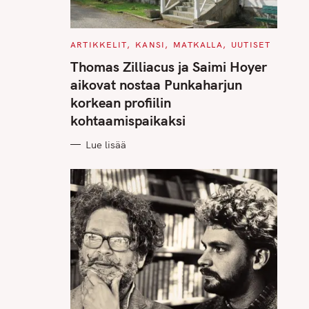
C
ARTIKKELIT
KANSI
MATKALLA
UUTISET
A
T
Thomas Zilliacus ja Saimi Hoyer
E
G
aikovat nostaa Punkaharjun
O
R
korkean profiilin
I
E
kohtaamispaikaksi
S
Lue lisää