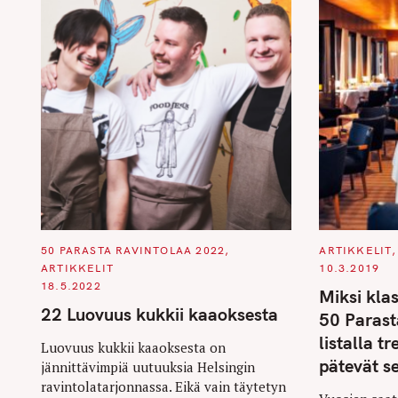
C
C
50 PARASTA RAVINTOLAA 2022
ARTIKKELIT
A
A
ARTIKKELIT
10.3.2019
T
T
E
E
18.5.2022
Miksi kla
G
G
O
O
22 Luovuus kukkii kaaoksesta
50 Parast
R
R
I
I
listalla tr
S
E
E
Luovuus kukkii kaaoksesta on
S
S
pätevät se
e
jännittävimpiä uutuuksia Helsingin
ravintolatarjonnassa. Eikä vain täytetyn
a