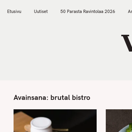
S
Etusivu
Uutiset
k
Etusivu
Uutiset
50 Parasta Ravintolaa 2026
Ar
i
p
t
o
c
o
n
t
e
n
Avainsana:
brutal bistro
t