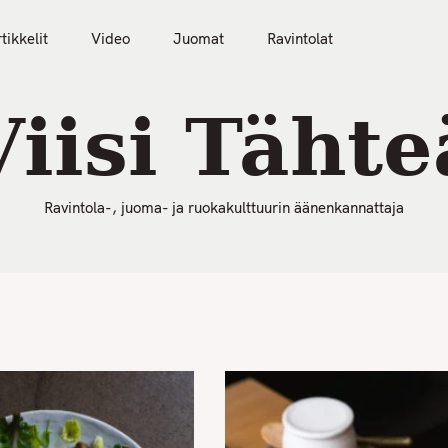
50 Parasta Ravintolaa 2026
Artikkelit
Video
tikkelit
Video
Juomat
Ravintolat
Viisi Tähte
Ravintola-, juoma- ja ruokakulttuurin äänenkannattaja