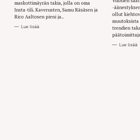
Vuosien saat
maskottimäyrän takia, jolla on oma
r
-äänestyksen
Insta-tili. Kaverusten, Samu Räsäsen ja
c
ollut kiehtov
Rico Aaltosen pieni ja..
muutoksista 
h
Lue lisää
trendien tak
f
päätoimittaj
o
Lue lisää
r
: