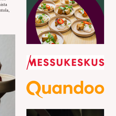
ista
ntola,