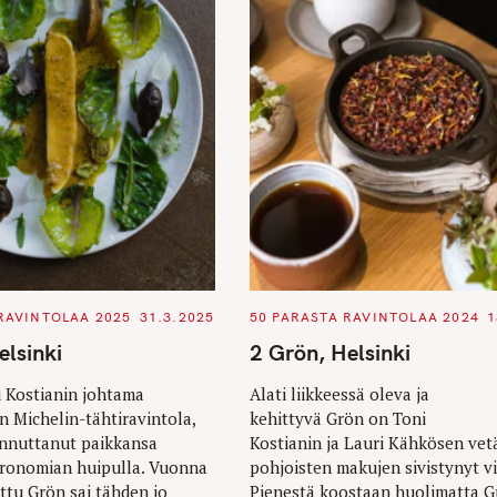
C
RAVINTOLAA 2025
31.3.2025
50 PARASTA RAVINTOLAA 2024
1
A
T
elsinki
2 Grön, Helsinki
E
G
O
 Kostianin johtama
Alati liikkeessä oleva ja
R
n Michelin-tähtiravintola,
kehittyvä Grön on Toni
I
E
innuttanut paikkansa
Kostianin ja Lauri Kähkösen ve
S
ronomian huipulla. Vuonna
pohjoisten makujen sivistynyt vil
ttu Grön sai tähden jo
Pienestä koostaan huolimatta G