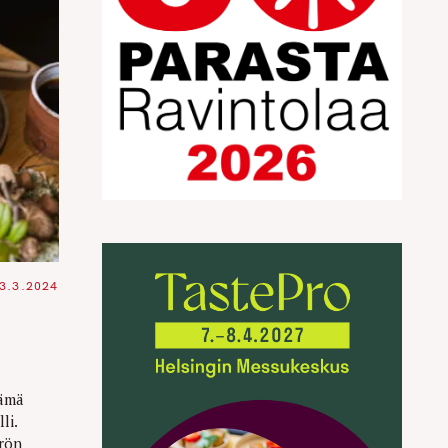
3.3.2024
tämä
li.
rön