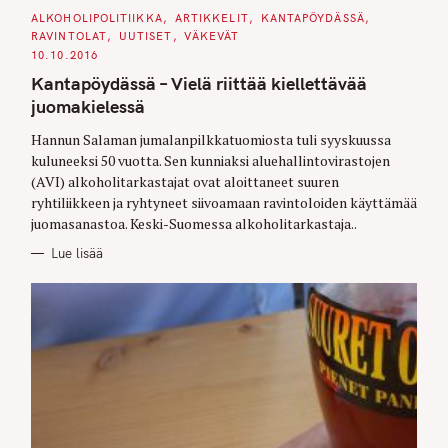
C
ALKOHOLIPOLITIIKKA
ARTIKKELIT
KANTAPÖYDÄSSÄ
A
RAVINTOLAT
UUTISET
VÄKEVÄT
T
E
10.10.2016
G
O
Kantapöydässä – Vielä riittää kiellettävää
R
I
juomakielessä
E
S
Hannun Salaman jumalanpilkkatuomiosta tuli syyskuussa
kuluneeksi 50 vuotta. Sen kunniaksi aluehallintovirastojen
(AVI) alkoholitarkastajat ovat aloittaneet suuren
ryhtiliikkeen ja ryhtyneet siivoamaan ravintoloiden käyttämää
juomasanastoa. Keski-Suomessa alkoholitarkastaja..
Lue lisää
S