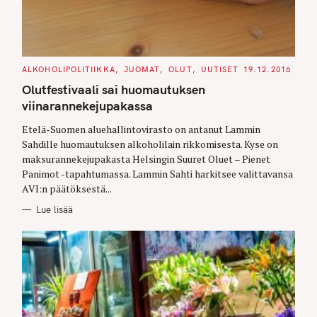
C
ALKOHOLIPOLITIIKKA
JUOMAT
OLUT
UUTISET
19.12.2016
A
T
Olutfestivaali sai huomautuksen
E
G
viinarannekejupakassa
O
R
Etelä-Suomen aluehallintovirasto on antanut Lammin
I
E
Sahdille huomautuksen alkoholilain rikkomisesta. Kyse on
S
maksurannekejupakasta Helsingin Suuret Oluet – Pienet
Panimot -tapahtumassa. Lammin Sahti harkitsee valittavansa
AVI:n päätöksestä...
Lue lisää