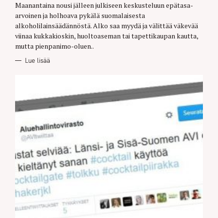
E
Maanantaina nousi jälleen julkiseen keskusteluun epätasa-
S
arvoinen ja holhoava pykälä suomalaisesta
alkoholilainsäädännöstä. Alko saa myydä ja välittää väkevää
viinaa kukkakioskin, huoltoaseman tai tapettikaupan kautta,
mutta pienpanimo-oluen..
Lue lisää