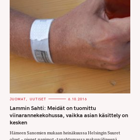
e
a
r
c
h
f
o
r
:
C
JUOMAT
UUTISET
6.10.2016
A
T
Lammin Sahti: Meidät on tuomittu
E
G
viinarannekekohussa, vaikka asian käsittely on
O
kesken
R
I
E
Hämeen Sanomien mukaan heinäkuussa Helsingin Suuret
S
oluet – pienet panimot -tapahtumassa maksuvälineenä