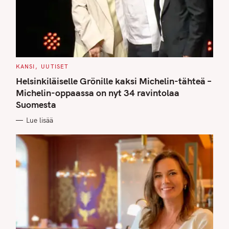
C
KANSI
UUTISET
A
T
Helsinkiläiselle Grönille kaksi Michelin-tähteä –
E
G
Michelin-oppaassa on nyt 34 ravintolaa
O
Suomesta
R
I
E
Lue lisää
S