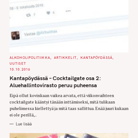
C
ALKOHOLIPOLITIIKKA
ARTIKKELIT
KANTAPÖYDÄSSÄ
A
UUTISET
T
E
10.10.2016
G
O
Kantapöydässä – Cocktailgate osa 2:
R
I
Aluehallintovirasto peruu puheensa
E
S
Eipä ollut kovinkaan vaikea arvata, että viikonvaihteen
cocktailgate kääntyi tänään inttämiseksi, mitä tulikaan
puhelimessa kiellettyä ja mitä taas sallittua. Enää juuri kukaan
ei ole perillä,..
Lue lisää