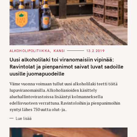
C
ALKOHOLIPOLITIIKKA
KANSI
13.2.2019
A
T
Uusi alkoholilaki toi viranomaisiin vipinää:
E
G
Ravintolat ja pienpanimot saivat luvat sadoille
O
uusille juomapuodeille
R
I
E
Viime vuonna voimaan tullut uusi alkoholilaki teetti töitä
S
lupaviranomaisilla. Alkoholiasioiden käsittely
aluehallintovirastoissa lisääntyi kolmanneksella
edellisvuoteen verrattuna. Ravintoloihin ja pienpanimoihin
syntyi lähes 750 uutta olut- ja..
Lue lisää