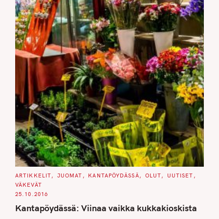
C
ARTIKKELIT
JUOMAT
KANTAPÖYDÄSSÄ
OLUT
UUTISET
A
VÄKEVÄT
T
E
25.10.2016
G
O
Kantapöydässä: Viinaa vaikka kukkakioskista
R
I