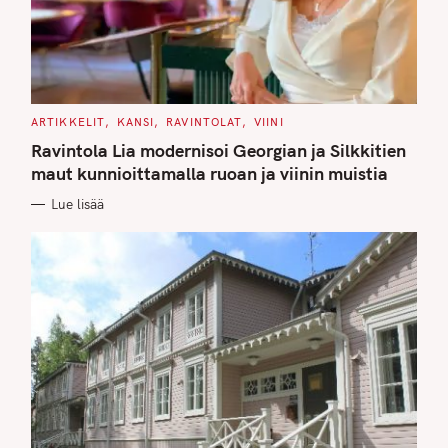
C
ARTIKKELIT
KANSI
RAVINTOLAT
VIINI
A
T
Ravintola Lia modernisoi Georgian ja Silkkitien
E
G
maut kunnioittamalla ruoan ja viinin muistia
O
R
Lue lisää
I
E
S