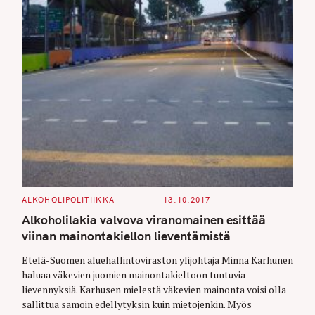
C
ALKOHOLIPOLITIIKKA
13.10.2017
A
T
Alkoholilakia valvova viranomainen esittää
E
G
viinan mainontakiellon lieventämistä
O
R
Etelä-Suomen aluehallintoviraston ylijohtaja Minna Karhunen
I
E
haluaa väkevien juomien mainontakieltoon tuntuvia
S
lievennyksiä. Karhusen mielestä väkevien mainonta voisi olla
sallittua samoin edellytyksin kuin mietojenkin. Myös