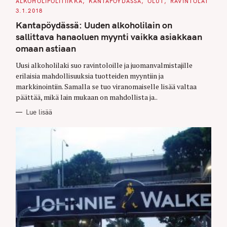
C
ALKOHOLIPOLITIIKKA
KANTAPÖYDÄSSÄ
OLUT
RAVINTOLAT
A
3.1.2018
T
E
Kantapöydässä: Uuden alkoholilain on
G
O
sallittava hanaoluen myynti vaikka asiakkaan
R
I
omaan astiaan
E
S
Uusi alkoholilaki suo ravintoloille ja juomanvalmistajille
erilaisia mahdollisuuksia tuotteiden myyntiin ja
markkinointiin. Samalla se tuo viranomaiselle lisää valtaa
päättää, mikä lain mukaan on mahdollista ja..
Lue lisää