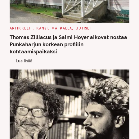
C
ARTIKKELIT
KANSI
MATKALLA
UUTISET
A
T
Thomas Zilliacus ja Saimi Hoyer aikovat nostaa
E
G
Punkaharjun korkean profiilin
O
kohtaamispaikaksi
R
I
E
Lue lisää
S