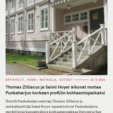
C
ARTIKKELIT
KANSI
MATKALLA
UUTISET
23.5.2026
A
T
Thomas Zilliacus ja Saimi Hoyer aikovat nostaa
E
G
Punkaharjun korkean profiilin kohtaamispaikaksi
O
R
Hotelli Punkaharjun omistaja Thomas Zilliacus ja
I
E
matkailuyrittäjä Saimi Hoyer suunnittelevat Punkaharjusta
S
merkittävää kansainvälistä kohtaamispaikkaa Davosin ja Sun