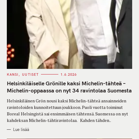
C
KANSI
UUTISET
1.6.2026
A
T
Helsinkiläiselle Grönille kaksi Michelin-tähteä –
E
G
Michelin-oppaassa on nyt 34 ravintolaa Suomesta
O
R
Helsinkiläinen Grön nousi kaksi Michelin-tähteä ansainneiden
I
E
ravintoloiden kunnoitettuun joukkoon. Puoli vuotta toiminut
S
Boreal Helsingistä sai ensimmäisen tähtensä. Suomessa on nyt
kahdeksan Michelin-tähtiravintolaa. Kahden tähden..
Lue lisää