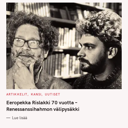
S
C
ARTIKKELIT
KANSI
UUTISET
A
T
Eeropekka Rislakki 70 vuotta –
E
G
Renessanssihahmon välipysäkki
O
R
Lue lisää
I
E
S