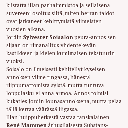
kiistatta illan parhaimmistoa ja sellaisena
suvereeni osoitus siitä, miten herran taidot
ovat jatkaneet kehittymistä viimeisten
vuosien aikana.
Jordin
Sylvester Soisalon
peura-annos sen
sijaan on rimanalitus yhdentekevän
kastikkeen ja kielen kumimaisen tekstuurin
vuoksi.
Soisalo on ilmeisesti kehitellyt kyseisen
annoksen viime tingassa, hänestä
riippumattomista syistä, mutta tuntuva
loppulasku ei anna armoa. Annos toimisi
kukaties Jordin lounasannoksena, mutta pelaa
tällä kertaa väärässä liigassa.
Illan huippuhetkestä vastaa tanskalainen
René Mammen
århusilaisesta Substans-