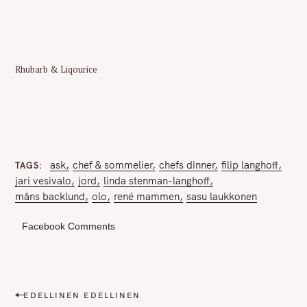
Rhubarb & Liqourice
ask
chef & sommelier
chefs dinner
filip langhoff
TAGS
jari vesivalo
jord
linda stenman-langhoff
måns backlund
olo
rené mammen
sasu laukkonen
Facebook Comments
P
EDELLINEN EDELLINEN