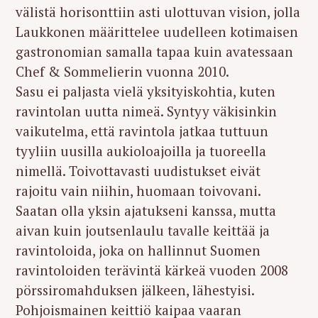
välistä horisonttiin asti ulottuvan vision, jolla
Laukkonen määrittelee uudelleen kotimaisen
gastronomian samalla tapaa kuin avatessaan
Chef & Sommelierin vuonna 2010.
Sasu ei paljasta vielä yksityiskohtia, kuten
ravintolan uutta nimeä. Syntyy väkisinkin
vaikutelma, että ravintola jatkaa tuttuun
tyyliin uusilla aukioloajoilla ja tuoreella
nimellä. Toivottavasti uudistukset eivät
rajoitu vain niihin, huomaan toivovani.
Saatan olla yksin ajatukseni kanssa, mutta
aivan kuin joutsenlaulu tavalle keittää ja
ravintoloida, joka on hallinnut Suomen
ravintoloiden terävintä kärkeä vuoden 2008
pörssiromahduksen jälkeen, lähestyisi.
Pohjoismainen keittiö kaipaa vaaran