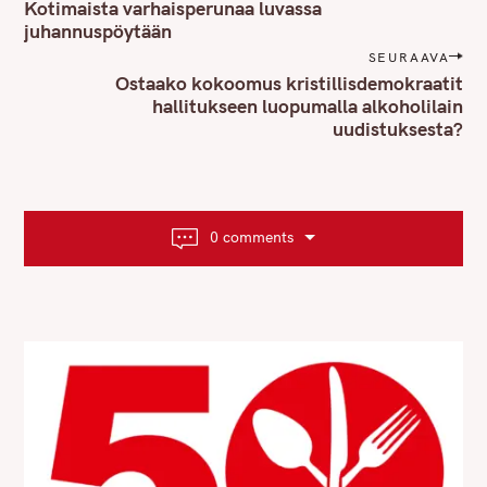
o
Kotimaista varhaisperunaa luvassa
s
juhannuspöytään
t
SEURAAVA
n
Ostaako kokoomus kristillisdemokraatit
hallitukseen luopumalla alkoholilain
a
uudistuksesta?
v
i
g
a
t
0 comments
i
o
n