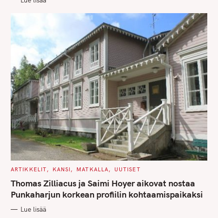
I
E
S
C
ARTIKKELIT
KANSI
MATKALLA
UUTISET
A
T
Thomas Zilliacus ja Saimi Hoyer aikovat nostaa
E
G
Punkaharjun korkean profiilin kohtaamispaikaksi
O
R
Lue lisää
I
E