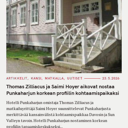
C
ARTIKKELIT
KANSI
MATKALLA
UUTISET
23.5.2026
A
T
Thomas Zilliacus ja Saimi Hoyer aikovat nostaa
E
G
Punkaharjun korkean profiilin kohtaamispaikaksi
O
R
Hotelli Punkaharjun omistaja Thomas Zilliacus ja
I
E
matkailuyrittäjä Saimi Hoyer suunnittelevat Punkaharjusta
S
merkittävää kansainvälistä kohtaamispaikkaa Davosin ja Sun
Valleyn tavoin. Hotelli Punkaharjun nostaminen korkean
profiilin tapaamiskeskukseksi,..