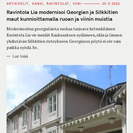
C
ARTIKKELIT
KANSI
RAVINTOLAT
VIINI
30.5.2026
A
T
Ravintola Lia modernisoi Georgian ja Silkkitien
E
G
maut kunnioittamalla ruoan ja viinin muistia
O
R
Modernisoitua georgialaista ruokaa tarjoava helsinkiläinen
I
E
Ravintola Lia vie meidät Kaukasuksen sydämeen, idän ja lännen
S
yhdistävän Silkkitien risteykseen. Georgiassa pöytä ei ole vain
paikka syödä. Se..
Lue lisää