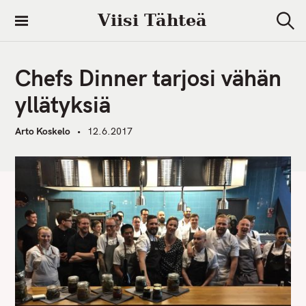
S
Viisi Tähteä
k
S
i
e
a
p
r
Chefs Dinner tarjosi vähän
t
c
h
o
yllätyksiä
c
o
Arto Koskelo
12.6.2017
n
t
e
n
t