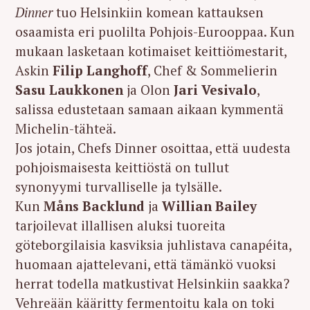
Dinner
tuo Helsinkiin komean kattauksen
osaamista eri puolilta Pohjois-Eurooppaa. Kun
mukaan lasketaan kotimaiset keittiömestarit,
Askin
Filip Langhoff
, Chef & Sommelierin
Sasu Laukkonen
ja Olon
Jari Vesivalo
,
salissa edustetaan samaan aikaan kymmentä
Michelin-tähteä.
Jos jotain, Chefs Dinner osoittaa, että uudesta
pohjoismaisesta keittiöstä on tullut
synonyymi turvalliselle ja tylsälle.
Kun
Måns Backlund
ja
Willian Bailey
tarjoilevat illallisen aluksi tuoreita
göteborgilaisia kasviksia juhlistava canapéita,
huomaan ajattelevani, että tämänkö vuoksi
herrat todella matkustivat Helsinkiin saakka?
Vehreään kääritty fermentoitu kala on toki