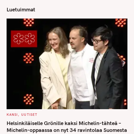
Luetuimmat
C
KANSI
UUTISET
A
T
Helsinkiläiselle Grönille kaksi Michelin-tähteä –
E
G
Michelin-oppaassa on nyt 34 ravintolaa Suomesta
O