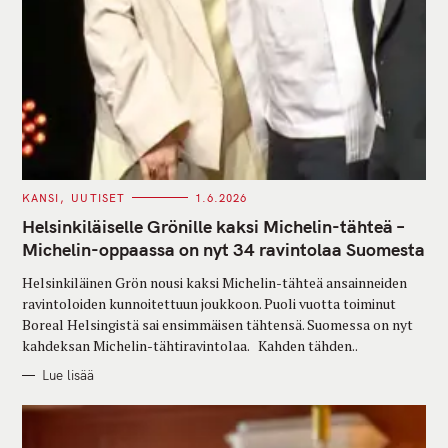
C
KANSI
UUTISET
1.6.2026
A
T
Helsinkiläiselle Grönille kaksi Michelin-tähteä –
E
G
Michelin-oppaassa on nyt 34 ravintolaa Suomesta
O
R
Helsinkiläinen Grön nousi kaksi Michelin-tähteä ansainneiden
I
E
ravintoloiden kunnoitettuun joukkoon. Puoli vuotta toiminut
S
Boreal Helsingistä sai ensimmäisen tähtensä. Suomessa on nyt
kahdeksan Michelin-tähtiravintolaa. Kahden tähden..
Lue lisää