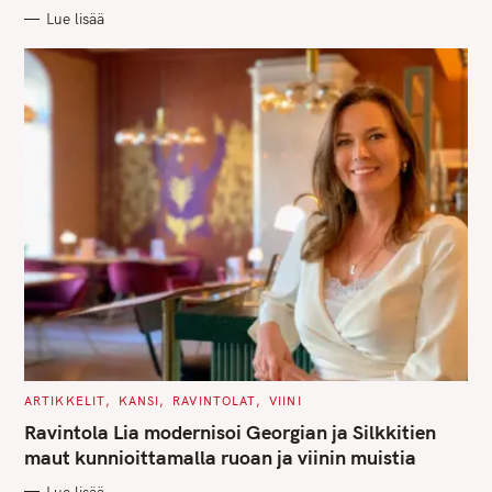
R
Lue lisää
I
E
S
C
ARTIKKELIT
KANSI
RAVINTOLAT
VIINI
A
T
Ravintola Lia modernisoi Georgian ja Silkkitien
E
G
maut kunnioittamalla ruoan ja viinin muistia
O
R
Lue lisää