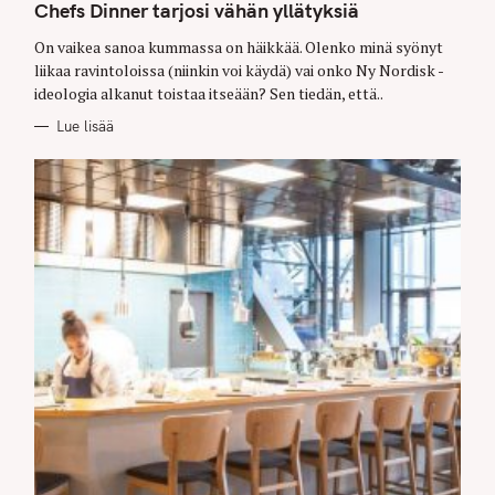
T
Chefs Dinner tarjosi vähän yllätyksiä
E
G
O
On vaikea sanoa kummassa on häikkää. Olenko minä syönyt
R
liikaa ravintoloissa (niinkin voi käydä) vai onko Ny Nordisk -
I
E
ideologia alkanut toistaa itseään? Sen tiedän, että..
S
Lue lisää