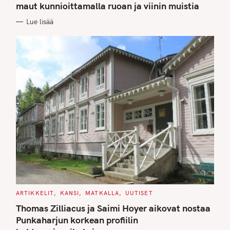
G
maut kunnioittamalla ruoan ja viinin muistia
O
R
Lue lisää
I
E
S
C
ARTIKKELIT
KANSI
MATKALLA
UUTISET
A
T
Thomas Zilliacus ja Saimi Hoyer aikovat nostaa
E
G
Punkaharjun korkean profiilin
O
R