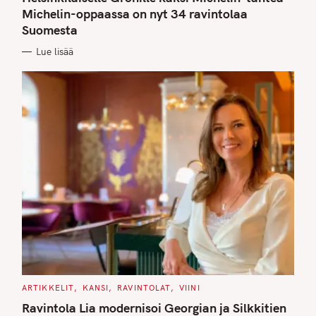
E
G
Michelin-oppaassa on nyt 34 ravintolaa
O
Suomesta
R
I
E
Lue lisää
S
C
ARTIKKELIT
KANSI
RAVINTOLAT
VIINI
A
T
Ravintola Lia modernisoi Georgian ja Silkkitien
E