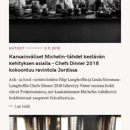
C
UUTISET
2.5.2018
A
T
Kansainväliset Michelin-tähdet kestävän
E
G
kehityksen asialla – Chefs Dinner 2018
O
kokoontuu ravintola Jordissa
R
I
E
Ask– ja Jord -ravintoloiden Filip Langhoffin ja Linda Stenman-
S
Langhoffin Chefs Dinner 2018 lähestyy. Viime vuonna kokit
olivat Pohjoismaista, nyt kaukaisimmat Michelin-tähditetyt
kokkivieraat saapuvat Itävallasta ja..
Lue lisää