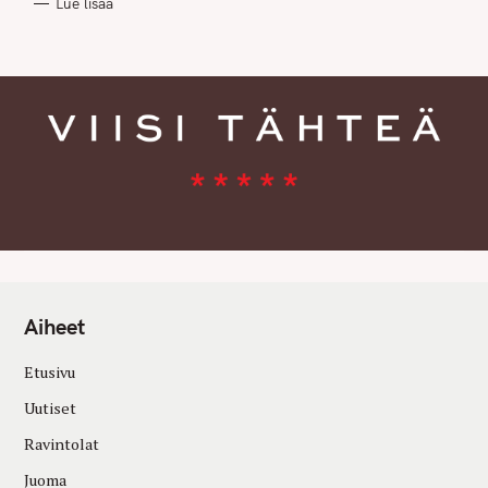
Lue lisää
I
E
S
Aiheet
Etusivu
Uutiset
Ravintolat
Juoma