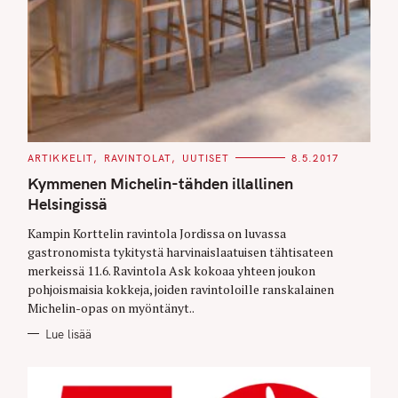
C
ARTIKKELIT
RAVINTOLAT
UUTISET
8.5.2017
A
T
Kymmenen Michelin-tähden illallinen
E
G
Helsingissä
O
R
Kampin Korttelin ravintola Jordissa on luvassa
I
E
gastronomista tykitystä harvinaislaatuisen tähtisateen
S
merkeissä 11.6. Ravintola Ask kokoaa yhteen joukon
pohjoismaisia kokkeja, joiden ravintoloille ranskalainen
Michelin-opas on myöntänyt..
Lue lisää