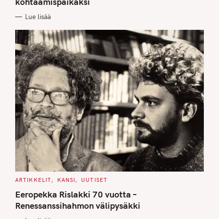
kohtaamispaikaksi
I
E
Lue lisää
S
C
ARTIKKELIT
KANSI
UUTISET
A
T
Eeropekka Rislakki 70 vuotta –
E
G
Renessanssihahmon välipysäkki
O
R