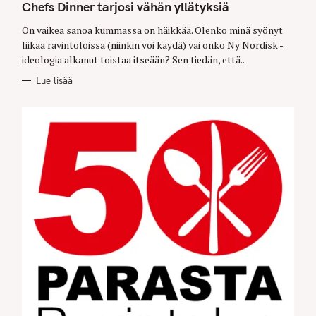
T
Chefs Dinner tarjosi vähän yllätyksiä
E
G
O
On vaikea sanoa kummassa on häikkää. Olenko minä syönyt
R
liikaa ravintoloissa (niinkin voi käydä) vai onko Ny Nordisk -
I
E
ideologia alkanut toistaa itseään? Sen tiedän, että..
S
Lue lisää