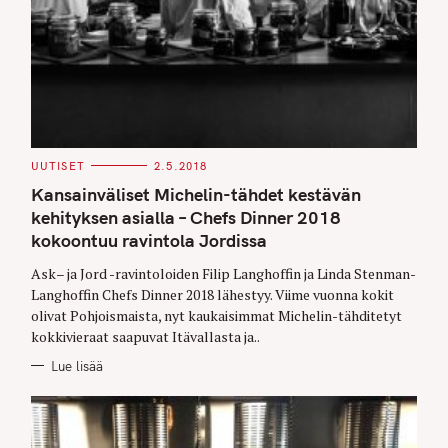
C
UUTISET
2.5.2018
A
T
Kansainväliset Michelin-tähdet kestävän
E
G
kehityksen asialla – Chefs Dinner 2018
O
kokoontuu ravintola Jordissa
R
I
E
Ask– ja Jord -ravintoloiden Filip Langhoffin ja Linda Stenman-
S
Langhoffin Chefs Dinner 2018 lähestyy. Viime vuonna kokit
olivat Pohjoismaista, nyt kaukaisimmat Michelin-tähditetyt
kokkivieraat saapuvat Itävallasta ja..
Lue lisää