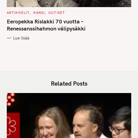
C
ARTIKKELIT
KANSI
UUTISET
A
T
Eeropekka Rislakki 70 vuotta –
E
G
Renessanssihahmon välipysäkki
O
R
Lue lisää
I
E
S
Related Posts