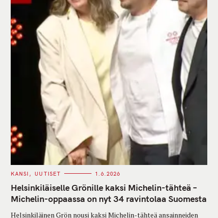
C
KANSI
UUTISET
1.6.2026
A
T
Helsinkiläiselle Grönille kaksi Michelin-tähteä –
E
G
Michelin-oppaassa on nyt 34 ravintolaa Suomesta
O
R
Helsinkiläinen Grön nousi kaksi Michelin-tähteä ansainneiden
I