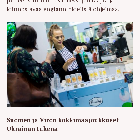
puheenvuoro on osa messujen laajaa ja
kiinnostavaa englanninkielistä ohjelmaa.
Suomen ja Viron kokkimaajoukkueet
Ukrainan tukena