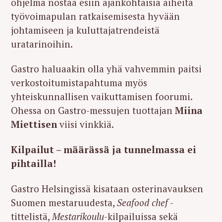
ohjelma nostaa esiin ajankohtaisia aiheita
työvoimapulan ratkaisemisesta hyvään
johtamiseen ja kuluttajatrendeistä
uratarinoihin.
Gastro haluaakin olla yhä vahvemmin paitsi
verkostoitumistapahtuma myös
yhteiskunnallisen vaikuttamisen foorumi.
Ohessa on Gastro-messujen tuottajan
Miina
Miettisen
viisi vinkkiä.
Kilpailut – määrässä ja tunnelmassa ei
pihtailla!
Gastro Helsingissä kisataan osterinavauksen
Suomen mestaruudesta,
Seafood chef
-
tittelistä,
Mestarikoulu
-kilpailuissa sekä