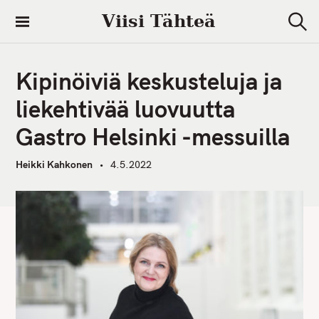
S
Viisi Tähteä
k
S
i
e
a
p
r
Kipinöiviä keskusteluja ja
t
c
h
o
liekehtivää luovuutta
c
Gastro Helsinki -messuilla
o
n
Heikki Kahkonen
4.5.2022
t
e
n
t