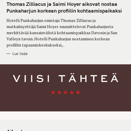
T
Thomas Zilliacus ja Saimi Hoyer aikovat nostaa
E
G
Punkaharjun korkean profiilin kohtaamispaikaksi
O
R
Hotelli Punkaharjun omistaja Thomas Zilliacus ja
I
E
matkailuyrittäjä Saimi Hoyer suunnittelevat Punkaharjusta
S
merkittävää kansainvälistä kohtaamispaikkaa Davosin ja Sun
Valleyn tavoin. Hotelli Punkaharjun nostaminen korkean
profiilin tapaamiskeskukseksi,..
Lue lisää