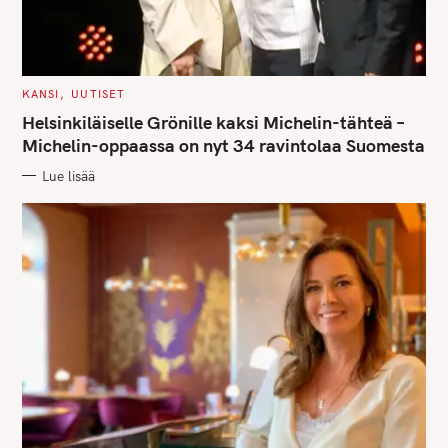
C
KANSI
UUTISET
A
T
Helsinkiläiselle Grönille kaksi Michelin-tähteä –
E
G
Michelin-oppaassa on nyt 34 ravintolaa Suomesta
O
R
Lue lisää
I
E
S