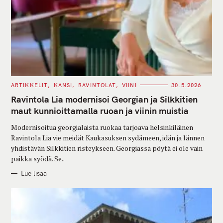
C
ARTIKKELIT
KANSI
RAVINTOLAT
VIINI
30.5.2026
A
T
Ravintola Lia modernisoi Georgian ja Silkkitien
E
G
maut kunnioittamalla ruoan ja viinin muistia
O
R
Modernisoitua georgialaista ruokaa tarjoava helsinkiläinen
I
E
Ravintola Lia vie meidät Kaukasuksen sydämeen, idän ja lännen
S
yhdistävän Silkkitien risteykseen. Georgiassa pöytä ei ole vain
paikka syödä. Se..
Lue lisää