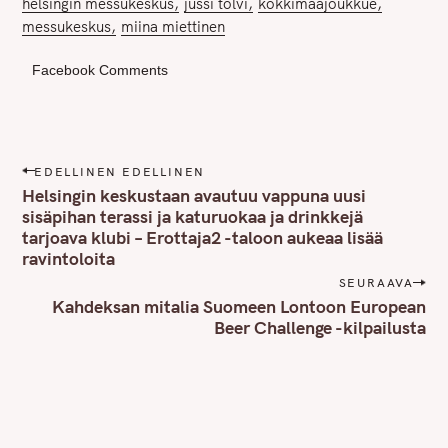
helsingin messukeskus
jussi tolvi
kokkimaajoukkue
messukeskus
miina miettinen
Facebook Comments
P
EDELLINEN EDELLINEN
o
Helsingin keskustaan avautuu vappuna uusi
s
sisäpihan terassi ja katuruokaa ja drinkkejä
tarjoava klubi – Erottaja2 -taloon aukeaa lisää
t
ravintoloita
n
SEURAAVA
a
Kahdeksan mitalia Suomeen Lontoon European
v
Beer Challenge -kilpailusta
i
g
a
t
i