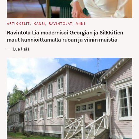
C
ARTIKKELIT
KANSI
RAVINTOLAT
VIINI
A
T
Ravintola Lia modernisoi Georgian ja Silkkitien
E
G
maut kunnioittamalla ruoan ja viinin muistia
O
R
Lue lisää
I
E
S