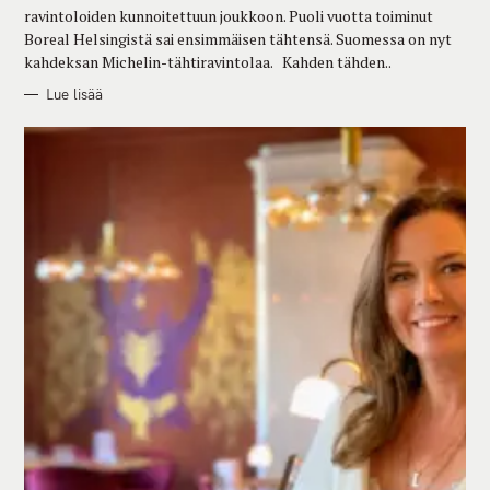
E
ravintoloiden kunnoitettuun joukkoon. Puoli vuotta toiminut
S
Boreal Helsingistä sai ensimmäisen tähtensä. Suomessa on nyt
kahdeksan Michelin-tähtiravintolaa. Kahden tähden..
Lue lisää