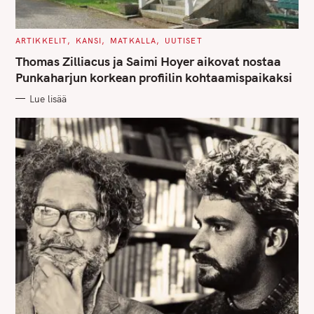
C
ARTIKKELIT
KANSI
MATKALLA
UUTISET
A
T
Thomas Zilliacus ja Saimi Hoyer aikovat nostaa
E
G
Punkaharjun korkean profiilin kohtaamispaikaksi
O
R
Lue lisää
I
E
S