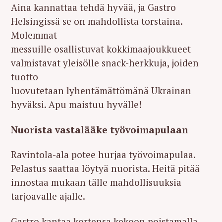
Aina kannattaa tehdä hyvää, ja Gastro
Helsingissä se on mahdollista torstaina.
Molemmat
messuille osallistuvat kokkimaajoukkueet
valmistavat yleisölle snack-herkkuja, joiden
tuotto
luovutetaan lyhentämättömänä Ukrainan
hyväksi. Apu maistuu hyvälle!
Nuorista vastalääke työvoimapulaan
Ravintola-ala potee hurjaa työvoimapulaa.
Pelastus saattaa löytyä nuorista. Heitä pitää
innostaa mukaan tälle mahdollisuuksia
tarjoavalle ajalle.
Gastro kantaa kortensa kekoon poistamalla