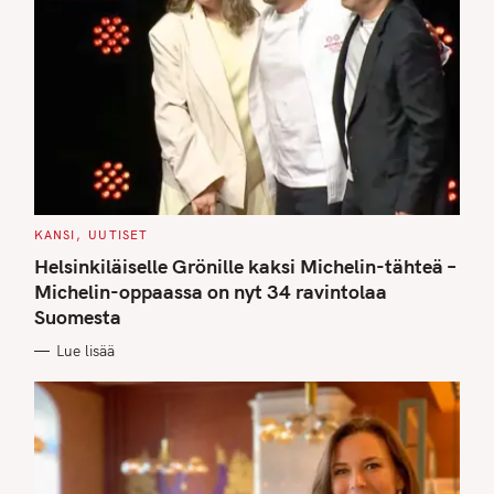
C
KANSI
UUTISET
A
T
Helsinkiläiselle Grönille kaksi Michelin-tähteä –
E
G
Michelin-oppaassa on nyt 34 ravintolaa
O
Suomesta
R
I
E
Lue lisää
S