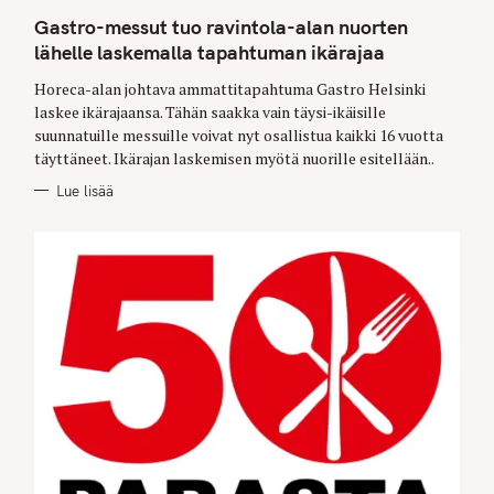
G
O
Gastro-messut tuo ravintola-alan nuorten
R
I
lähelle laskemalla tapahtuman ikärajaa
E
S
Horeca-alan johtava ammattitapahtuma Gastro Helsinki
laskee ikärajaansa. Tähän saakka vain täysi-ikäisille
suunnatuille messuille voivat nyt osallistua kaikki 16 vuotta
täyttäneet. Ikärajan laskemisen myötä nuorille esitellään..
Lue lisää