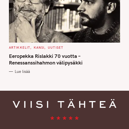
C
ARTIKKELIT
KANSI
UUTISET
A
T
Eeropekka Rislakki 70 vuotta –
E
G
Renessanssihahmon välipysäkki
O
R
Lue lisää
I
E
S