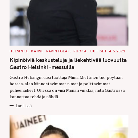
C
HELSINKI
KANSI
RAVINTOLAT
RUOKA
UUTISET
4.5.2022
A
T
Kipinöiviä keskusteluja ja liekehtivää luovuutta
E
G
Gastro Helsinki -messuilla
O
R
Gastro Helsingin uusi tuottaja Miina Miettinen tuo pöytään
I
E
horeca-alan kiinnostavimmat nimet ja polttavimmat
S
puheenaiheet. Ohessa on viisi Miinan vinkkiä, mitä Gastrossa
kannattaa tehdä ja nähdä...
Lue lisää