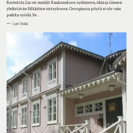
Ravintola Lia vie meidät Kaukasuksen sydämeen, idän ja lännen
S
yhdistävän Silkkitien risteykseen. Georgiassa pöytä ei ole vain
paikka syödä. Se..
Lue lisää