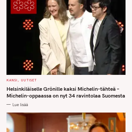
C
KANSI
UUTISET
A
T
Helsinkiläiselle Grönille kaksi Michelin-tähteä –
E
G
Michelin-oppaassa on nyt 34 ravintolaa Suomesta
O
R
Lue lisää
I
E
S