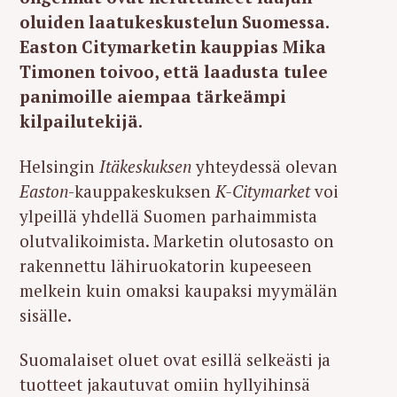
oluiden laatukeskustelun Suomessa.
Easton Citymarketin kauppias Mika
Timonen toivoo, että laadusta tulee
panimoille aiempaa tärkeämpi
kilpailutekijä.
Helsingin
Itäkeskuksen
yhteydessä olevan
Easton
-kauppakeskuksen
K-Citymarket
voi
ylpeillä yhdellä Suomen parhaimmista
olutvalikoimista. Marketin olutosasto on
rakennettu lähiruokatorin kupeeseen
melkein kuin omaksi kaupaksi myymälän
sisälle.
Suomalaiset oluet ovat esillä selkeästi ja
tuotteet jakautuvat omiin hyllyihinsä