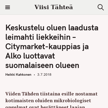
S
Viisi Tähteä
k
S
i
e
a
p
r
Keskustelu oluen laadusta
t
c
h
o
leimahti liekkeihin –
c
Citymarket-kauppias ja
o
n
Alko luottavat
t
suomalaiseen olueen
e
n
Heikki Kahkonen
3.7.2018
t
Viiden Tähden tiistaina esille nostamat
kotimaisten oluiden mikrobiologiset
ongelmat ovat herättäneet laajan