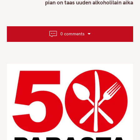
pian on taas uuden alkoholilain aika
a
v
i
g
a
0 comments
t
i
o
n