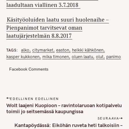
laadultaan viallinen 3.7.2018
Käsityöoluiden laatu suuri huolenaihe –
Pienpanimot tarvitsevat oman
laatujärjestelmän 8.8.2017
alko
citymarket
easton
heikki kähkönen
TAGS
kasper kukkonen
mika timonen
oluen laatu
olut
panimo
Facebook Comments
P
EDELLINEN EDELLINEN
o
Wolt laajeni Kuopioon – ravintolaruoan kotipalvelu
s
toimii jo seitsemässä kaupungissa
t
SEURAAVA
n
Kantapöydässä: Eiköhän ruveta heti talkoisiin –