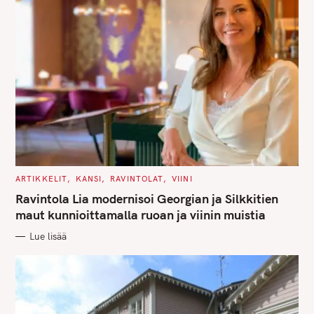
C
ARTIKKELIT
KANSI
RAVINTOLAT
VIINI
A
T
Ravintola Lia modernisoi Georgian ja Silkkitien
E
G
maut kunnioittamalla ruoan ja viinin muistia
O
R
Lue lisää
I
E
S