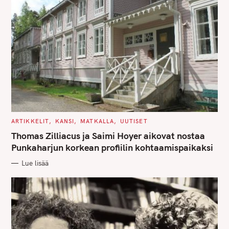
C
ARTIKKELIT
KANSI
MATKALLA
UUTISET
A
T
Thomas Zilliacus ja Saimi Hoyer aikovat nostaa
E
G
Punkaharjun korkean profiilin kohtaamispaikaksi
O
R
Lue lisää
I
E
S