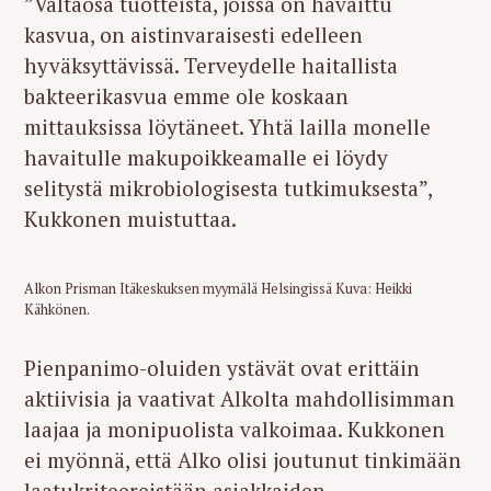
”Valtaosa tuotteista, joissa on havaittu
kasvua, on aistinvaraisesti edelleen
hyväksyttävissä. Terveydelle haitallista
bakteerikasvua emme ole koskaan
mittauksissa löytäneet. Yhtä lailla monelle
havaitulle makupoikkeamalle ei löydy
selitystä mikrobiologisesta tutkimuksesta”,
Kukkonen muistuttaa.
Alkon Prisman Itäkeskuksen myymälä Helsingissä Kuva: Heikki
Kähkönen.
Pienpanimo-oluiden ystävät ovat erittäin
aktiivisia ja vaativat Alkolta mahdollisimman
laajaa ja monipuolista valkoimaa. Kukkonen
ei myönnä, että Alko olisi joutunut tinkimään
laatukriteereistään asiakkaiden