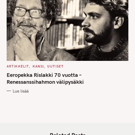
C
ARTIKKELIT
KANSI
UUTISET
A
T
Eeropekka Rislakki 70 vuotta –
E
G
Renessanssihahmon välipysäkki
O
R
Lue lisää
I
E
S