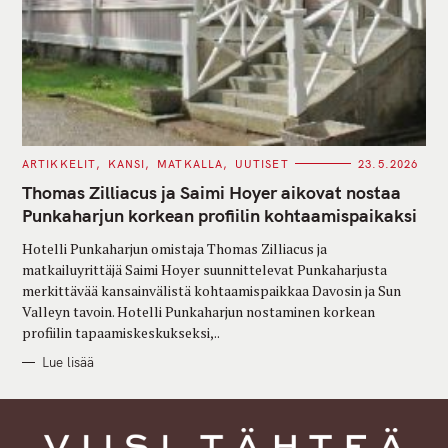
C
ARTIKKELIT
KANSI
MATKALLA
UUTISET
23.5.2026
A
T
Thomas Zilliacus ja Saimi Hoyer aikovat nostaa
E
G
Punkaharjun korkean profiilin kohtaamispaikaksi
O
R
Hotelli Punkaharjun omistaja Thomas Zilliacus ja
I
E
matkailuyrittäjä Saimi Hoyer suunnittelevat Punkaharjusta
S
merkittävää kansainvälistä kohtaamispaikkaa Davosin ja Sun
Valleyn tavoin. Hotelli Punkaharjun nostaminen korkean
profiilin tapaamiskeskukseksi,..
Lue lisää