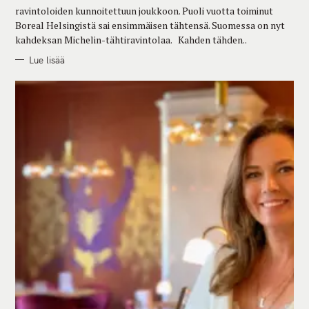
E
ravintoloiden kunnoitettuun joukkoon. Puoli vuotta toiminut
S
Boreal Helsingistä sai ensimmäisen tähtensä. Suomessa on nyt
kahdeksan Michelin-tähtiravintolaa. Kahden tähden..
Lue lisää