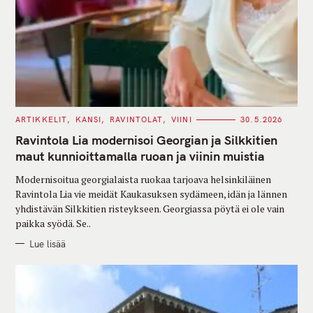
C
ARTIKKELIT
KANSI
RAVINTOLAT
VIINI
30.5.2026
A
T
Ravintola Lia modernisoi Georgian ja Silkkitien
E
G
maut kunnioittamalla ruoan ja viinin muistia
O
R
Modernisoitua georgialaista ruokaa tarjoava helsinkiläinen
I
E
Ravintola Lia vie meidät Kaukasuksen sydämeen, idän ja lännen
S
yhdistävän Silkkitien risteykseen. Georgiassa pöytä ei ole vain
paikka syödä. Se..
Lue lisää