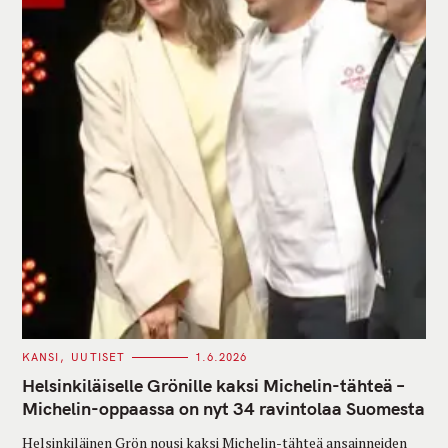
C
KANSI
UUTISET
1.6.2026
A
T
Helsinkiläiselle Grönille kaksi Michelin-tähteä –
E
G
Michelin-oppaassa on nyt 34 ravintolaa Suomesta
O
R
Helsinkiläinen Grön nousi kaksi Michelin-tähteä ansainneiden
I