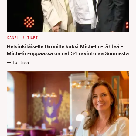
C
KANSI
UUTISET
A
T
Helsinkiläiselle Grönille kaksi Michelin-tähteä –
E
G
Michelin-oppaassa on nyt 34 ravintolaa Suomesta
O
R
Lue lisää
I
E
S