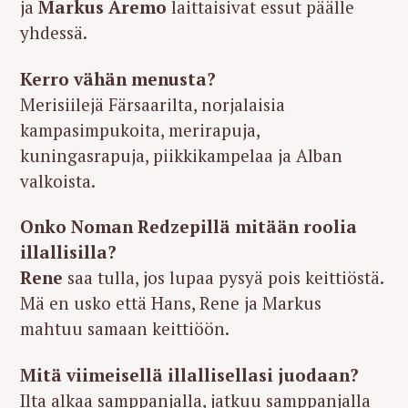
ja
Markus Aremo
laittaisivat essut päälle
yhdessä.
Kerro vähän menusta?
Merisiilejä Färsaarilta, norjalaisia
kampasimpukoita, merirapuja,
kuningasrapuja, piikkikampelaa ja Alban
valkoista.
Onko Noman Redzepillä mitään roolia
illallisilla?
Rene
saa tulla, jos lupaa pysyä pois keittiöstä.
Mä en usko että Hans, Rene ja Markus
mahtuu samaan keittiöön.
Mitä viimeisellä illallisellasi juodaan?
Ilta alkaa samppanjalla, jatkuu samppanjalla