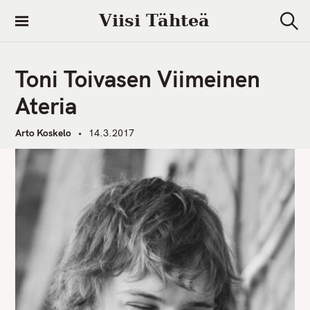
S
Viisi Tähteä
k
S
i
e
a
p
r
Toni Toivasen Viimeinen
t
c
h
o
Ateria
c
o
Arto Koskelo
14.3.2017
n
t
e
n
t