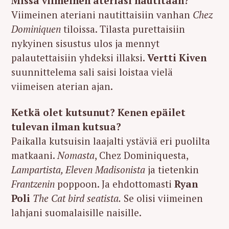
Missä viimeinen ateriasi nautitaan?
Viimeinen ateriani nautittaisiin vanhan
Chez
Dominiquen
tiloissa. Tilasta purettaisiin
nykyinen sisustus ulos ja mennyt
palautettaisiin yhdeksi illaksi.
Vertti Kiven
suunnittelema sali saisi loistaa vielä
viimeisen aterian ajan.
Ketkä olet kutsunut? Kenen epäilet
tulevan ilman kutsua?
Paikalla kutsuisin laajalti ystäviä eri puolilta
matkaani.
Nomasta
, Chez Dominiquesta,
Lampartista, Eleven Madisonista
ja tietenkin
Frantzenin
poppoon. Ja ehdottomasti
Ryan
Poli
The Cat bird seatista.
Se olisi viimeinen
lahjani suomalaisille naisille.