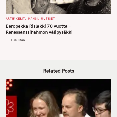
C
ARTIKKELIT
KANSI
UUTISET
A
T
Eeropekka Rislakki 70 vuotta –
E
G
Renessanssihahmon välipysäkki
O
R
Lue lisää
I
E
S
Related Posts