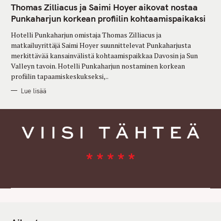
T
Thomas Zilliacus ja Saimi Hoyer aikovat nostaa
E
G
Punkaharjun korkean profiilin kohtaamispaikaksi
O
R
Hotelli Punkaharjun omistaja Thomas Zilliacus ja
I
E
matkailuyrittäjä Saimi Hoyer suunnittelevat Punkaharjusta
S
merkittävää kansainvälistä kohtaamispaikkaa Davosin ja Sun
Valleyn tavoin. Hotelli Punkaharjun nostaminen korkean
profiilin tapaamiskeskukseksi,..
Lue lisää