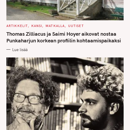
C
ARTIKKELIT
KANSI
MATKALLA
UUTISET
A
T
Thomas Zilliacus ja Saimi Hoyer aikovat nostaa
E
G
Punkaharjun korkean profiilin kohtaamispaikaksi
O
R
Lue lisää
I
E
S