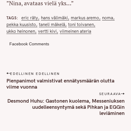
”Nina, avataas vielä yks…”
eric räty
hans välimäki
markus aremo
noma
TAGS
pekka kuusisto
taneli mäkelä
toni toivanen
ukko heinonen
vertti kivi
viimeinen ateria
Facebook Comments
P
EDELLINEN EDELLINEN
o
Pienpanimot valmistivat ennätysmäärän olutta
s
viime vuonna
t
SEURAAVA
n
Desmond Huhu: Gastonen kuolema, Messeniuksen
uudelleensyntymä sekä Pihkan ja EGGin
a
leviäminen
v
i
g