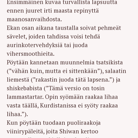
Ensimmäinen kuvaa turvallista lapsuutta
ennen juuret irti maasta repinyttä
maanosanvaihdosta.
Ekan osan aikana taustalla soivat pehmeät
sävelet, joiden tahdissa voisi tehdä
aurinkotervehdyksiä tai juoda
vihersmoothieita.
Pöytään kannetaan muunnelmia tsatsikista
(”vähän kuin, mutta ei sittenkään”), salaatin
liemestä (”rakastin juoda tätä lapsena.”) ja
shiskebabista (”Tämä versio on tosin
lammastartar. Opin syömään raakaa lihaa
vasta täällä, Kurdistanissa ei syöty raakaa
lihaa.”).
Kun pöytään tuodaan puoliraakoja
viinirypäleitä, joita Shiwan kertoo