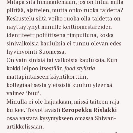
Mitäpä sitä himmailemaan, jos on liitua millä
piirtää, ajattelen, mutta onko ruoka taidetta?
Keskustelu siitä voiko ruoka olla taidetta on
näyttäytynyt minulle keittiömestareiden
identiteettipoliittisena rimpuiluna, koska
sinivalkoisia kauluksia ei tunnu olevan edes
hyvinvointi-Suomessa.
On vain sinisiä tai valkoisia kauluksia. Kun
kokki leipoo itsestään
food stylistia
mattapintaiseen käyntikorttiin,
kollegiaalisesta yleisöstä kuuluu yleensä
vaimea ’buu’.
Minulla ei ole hajuakaan, missä taiteen raja
kulkee. Toivottavasti
Eeropekka Rislakki
osaa vastata kysymykseen omassa Shiwan-
artikkelissaan.