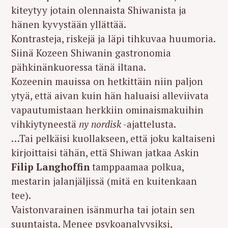
kiteytyy jotain olennaista Shiwanista ja
hänen kyvystään yllättää.
Kontrasteja, riskejä ja läpi tihkuvaa huumoria.
Siinä Kozeen Shiwanin gastronomia
pähkinänkuoressa tänä iltana.
Kozeenin mauissa on hetkittäin niin paljon
ytyä, että aivan kuin hän haluaisi alleviivata
vapautumistaan herkkiin ominaismakuihin
vihkiytyneestä
ny nordisk
-ajattelusta.
…Tai pelkäisi kuollakseen, että joku kaltaiseni
kirjoittaisi tähän, että Shiwan jatkaa Askin
Filip Langhoffin
tamppaamaa polkua,
mestarin jalanjäljissä (mitä en kuitenkaan
tee).
Vaistonvarainen isänmurha tai jotain sen
suuntaista. Menee psykoanalyysiksi,