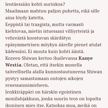
lentäessään kohti aurinkoa?
Maailmaan mahtuu paljon puhetta, eikä sille
aina löydy katetta.
Eeppistä tai traagista, mutta varmasti
kiehtovaa, mietin istuessani villiyrteistä ja
vehreästä koostuvan skärdätyn
epäsymmetrisen möykyn äärelle pienet atulat
kädessäni. Ei muuta kuin kohti ääntä.
Kozeen Shiwan kertoo ihailevansa
Kanye
Westia.
Oletan, että itsekin monella
taiteellisella alalla kunnostautuneena Shiwan
pystyy samastumaan outojen aikojen
renessanssimieheen.
Jenkkiräppäri on härskin egoistinen
monilahjakkuus, jonka suurin teos on lopulta
ikoninen mies itse. Katsokaa mua, meikä on