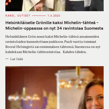
C
KANSI
UUTISET
1.6.2026
A
T
Helsinkiläiselle Grönille kaksi Michelin-tähteä –
E
G
Michelin-oppaassa on nyt 34 ravintolaa Suomesta
O
R
Helsinkiläinen Grön nousi kaksi Michelin-tähteä ansainneiden
I
E
ravintoloiden kunnoitettuun joukkoon. Puoli vuotta toiminut
S
Boreal Helsingistä sai ensimmäisen tähtensä. Suomessa on nyt
kahdeksan Michelin-tähtiravintolaa. Kahden tähden..
Lue lisää