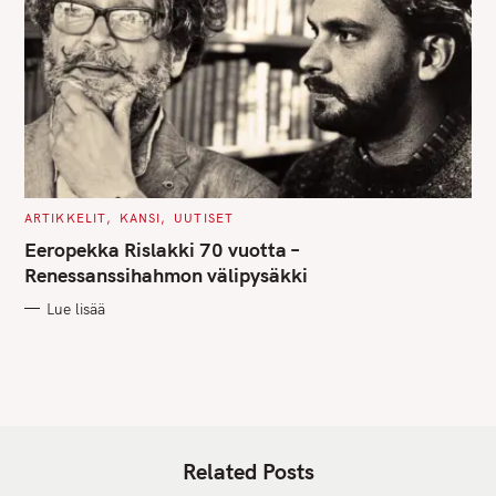
C
ARTIKKELIT
KANSI
UUTISET
A
T
Eeropekka Rislakki 70 vuotta –
E
G
Renessanssihahmon välipysäkki
O
R
Lue lisää
I
E
S
Related Posts