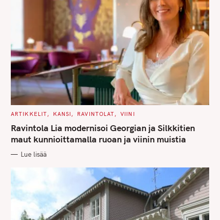
S
e
a
r
c
h
f
o
C
ARTIKKELIT
KANSI
RAVINTOLAT
VIINI
A
r
T
Ravintola Lia modernisoi Georgian ja Silkkitien
E
:
G
maut kunnioittamalla ruoan ja viinin muistia
O
R
Lue lisää
I
E
S