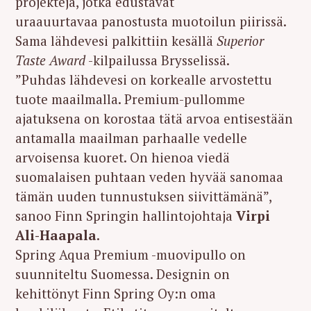
projekteja, jotka edustavat
uraauurtavaa panostusta muotoilun piirissä.
Sama lähdevesi palkittiin kesällä
Superior
Taste Award
-kilpailussa Brysselissä.
”Puhdas lähdevesi on korkealle arvostettu
tuote maailmalla. Premium-pullomme
ajatuksena on korostaa tätä arvoa entisestään
antamalla maailman parhaalle vedelle
arvoisensa kuoret. On hienoa viedä
suomalaisen puhtaan veden hyvää sanomaa
tämän uuden tunnustuksen siivittämänä”,
sanoo Finn Springin hallintojohtaja
Virpi
Ali-Haapala
.
Spring Aqua Premium -muovipullo on
suunniteltu Suomessa. Designin on
kehittönyt Finn Spring Oy:n oma