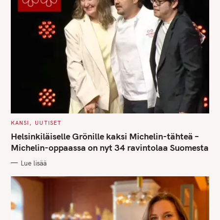
C
KANSI
UUTISET
A
T
Helsinkiläiselle Grönille kaksi Michelin-tähteä –
E
G
Michelin-oppaassa on nyt 34 ravintolaa Suomesta
O
R
Lue lisää
I
E
S