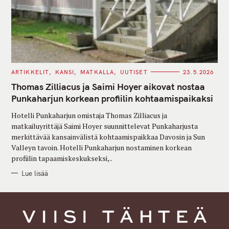
C
ARTIKKELIT
KANSI
MATKALLA
UUTISET
23.5.2026
A
T
Thomas Zilliacus ja Saimi Hoyer aikovat nostaa
E
G
Punkaharjun korkean profiilin kohtaamispaikaksi
O
R
Hotelli Punkaharjun omistaja Thomas Zilliacus ja
I
E
matkailuyrittäjä Saimi Hoyer suunnittelevat Punkaharjusta
S
merkittävää kansainvälistä kohtaamispaikkaa Davosin ja Sun
Valleyn tavoin. Hotelli Punkaharjun nostaminen korkean
profiilin tapaamiskeskukseksi,..
Lue lisää