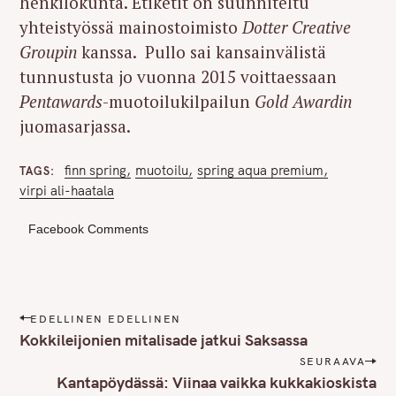
henkilökunta. Etiketit on suunniteltu
yhteistyössä mainostoimisto
Dotter Creative
Groupin
kanssa. Pullo sai kansainvälistä
tunnustusta jo vuonna 2015 voittaessaan
Pentawards
-muotoilukilpailun
Gold Awardin
juomasarjassa.
finn spring
muotoilu
spring aqua premium
TAGS
virpi ali-haatala
Facebook Comments
P
EDELLINEN EDELLINEN
o
Kokkileijonien mitalisade jatkui Saksassa
s
SEURAAVA
t
Kantapöydässä: Viinaa vaikka kukkakioskista