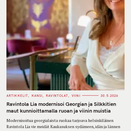
C
ARTIKKELIT
KANSI
RAVINTOLAT
VIINI
30.5.2026
A
T
Ravintola Lia modernisoi Georgian ja Silkkitien
E
G
maut kunnioittamalla ruoan ja viinin muistia
O
R
Modernisoitua georgialaista ruokaa tarjoava helsinkiläinen
I
E
Ravintola Lia vie meidät Kaukasuksen sydämeen, idän ja lännen
S