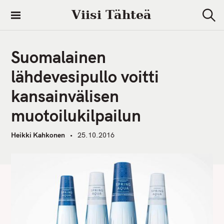
S
Viisi Tähteä
k
S
i
e
a
p
r
Suomalainen
t
c
h
o
lähdevesipullo voitti
c
kansainvälisen
o
n
muotoilukilpailun
t
e
Heikki Kahkonen
25.10.2016
n
t