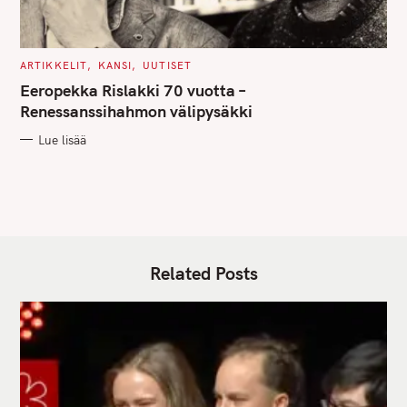
C
ARTIKKELIT
KANSI
UUTISET
A
T
Eeropekka Rislakki 70 vuotta –
E
G
Renessanssihahmon välipysäkki
O
R
Lue lisää
I
E
S
Related Posts