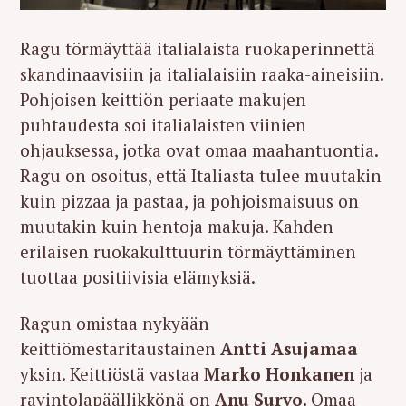
Ragu törmäyttää italialaista ruokaperinnettä
skandinaavisiin ja italialaisiin raaka-aineisiin.
Pohjoisen keittiön periaate makujen
puhtaudesta soi italialaisten viinien
ohjauksessa, jotka ovat omaa maahantuontia.
Ragu on osoitus, että Italiasta tulee muutakin
kuin pizzaa ja pastaa, ja pohjoismaisuus on
muutakin kuin hentoja makuja. Kahden
erilaisen ruokakulttuurin törmäyttäminen
tuottaa positiivisia elämyksiä.
Ragun omistaa nykyään
keittiömestaritaustainen
Antti Asujamaa
yksin. Keittiöstä vastaa
Marko Honkanen
ja
ravintolapäällikkönä on
Anu Survo.
Omaa