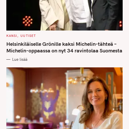
C
KANSI
UUTISET
A
T
Helsinkiläiselle Grönille kaksi Michelin-tähteä –
E
G
Michelin-oppaassa on nyt 34 ravintolaa Suomesta
O
R
Lue lisää
I
S
E
S
e
a
r
c
h
f
o
r
: