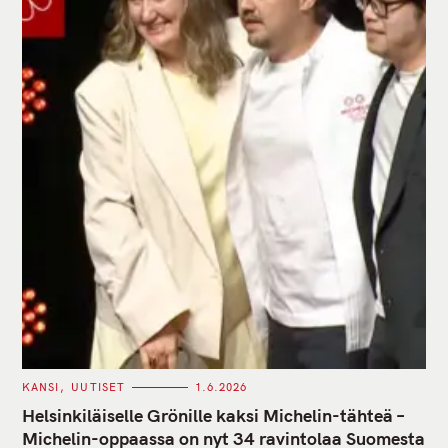
C
KANSI
UUTISET
1.6.2026
A
T
Helsinkiläiselle Grönille kaksi Michelin-tähteä –
E
G
Michelin-oppaassa on nyt 34 ravintolaa Suomesta
O