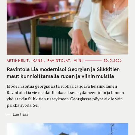
C
ARTIKKELIT
KANSI
RAVINTOLAT
VIINI
30.5.2026
A
T
Ravintola Lia modernisoi Georgian ja Silkkitien
E
G
maut kunnioittamalla ruoan ja viinin muistia
O
R
Modernisoitua georgialaista ruokaa tarjoava helsinkiläinen
I
E
Ravintola Lia vie meidät Kaukasuksen sydämeen, idän ja lännen
S
yhdistävän Silkkitien risteykseen. Georgiassa pöytä ei ole vain
paikka syödä. Se..
Lue lisää