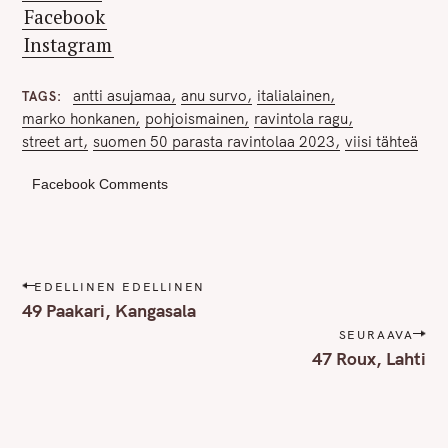
Facebook
Instagram
antti asujamaa
anu survo
italialainen
TAGS
marko honkanen
pohjoismainen
ravintola ragu
street art
suomen 50 parasta ravintolaa 2023
viisi tähteä
Facebook Comments
P
EDELLINEN EDELLINEN
o
49 Paakari, Kangasala
s
SEURAAVA
t
47 Roux, Lahti
n
a
v