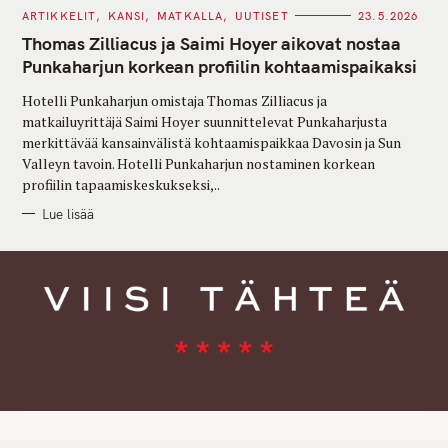
C
ARTIKKELIT
KANSI
MATKALLA
UUTISET
23.5.2026
A
T
Thomas Zilliacus ja Saimi Hoyer aikovat nostaa
E
G
Punkaharjun korkean profiilin kohtaamispaikaksi
O
R
Hotelli Punkaharjun omistaja Thomas Zilliacus ja
I
E
matkailuyrittäjä Saimi Hoyer suunnittelevat Punkaharjusta
S
merkittävää kansainvälistä kohtaamispaikkaa Davosin ja Sun
Valleyn tavoin. Hotelli Punkaharjun nostaminen korkean
profiilin tapaamiskeskukseksi,..
Lue lisää