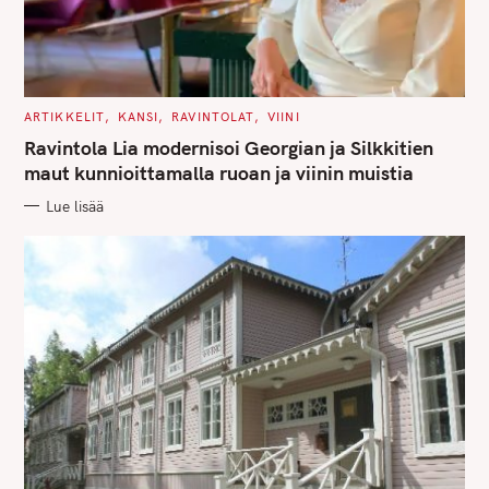
C
ARTIKKELIT
KANSI
RAVINTOLAT
VIINI
A
T
Ravintola Lia modernisoi Georgian ja Silkkitien
E
G
maut kunnioittamalla ruoan ja viinin muistia
O
R
Lue lisää
I
E
S