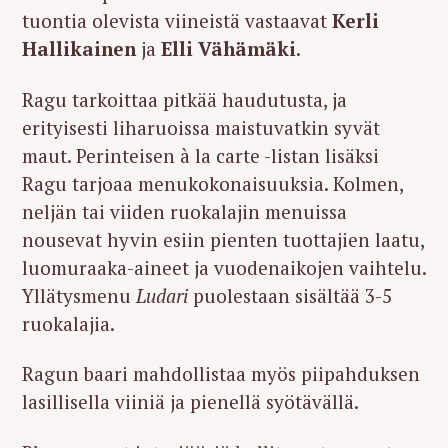
tuontia olevista viineistä vastaavat
Kerli
Hallikainen
ja
Elli Vähämäki
.
Ragu tarkoittaa pitkää haudutusta, ja
erityisesti liharuoissa maistuvatkin syvät
maut. Perinteisen à la carte -listan lisäksi
Ragu tarjoaa menukokonaisuuksia. Kolmen,
neljän tai viiden ruokalajin menuissa
nousevat hyvin esiin pienten tuottajien laatu,
luomuraaka-aineet ja vuodenaikojen vaihtelu.
Yllätysmenu
Ludari
puolestaan sisältää 3-5
ruokalajia.
Ragun baari mahdollistaa myös piipahduksen
lasillisella viiniä ja pienellä syötävällä.