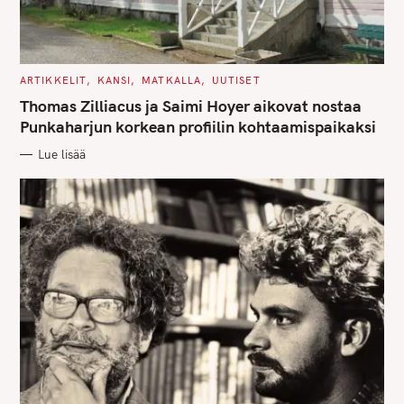
C
ARTIKKELIT
KANSI
MATKALLA
UUTISET
A
T
Thomas Zilliacus ja Saimi Hoyer aikovat nostaa
E
G
Punkaharjun korkean profiilin kohtaamispaikaksi
O
R
Lue lisää
I
E
S