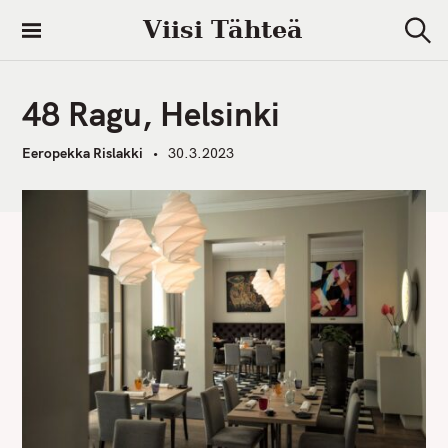
S
Viisi Tähteä
k
S
i
e
a
p
r
48 Ragu, Helsinki
t
c
h
o
Eeropekka Rislakki
30.3.2023
c
o
n
t
e
n
t