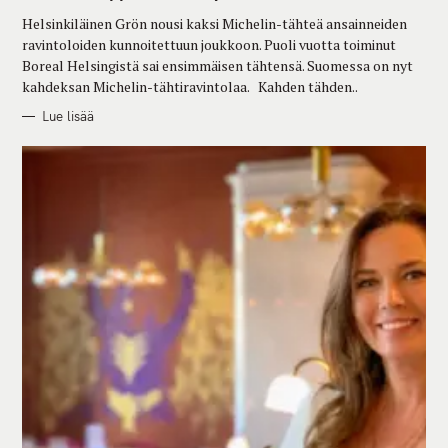
R
Helsinkiläinen Grön nousi kaksi Michelin-tähteä ansainneiden
I
E
ravintoloiden kunnoitettuun joukkoon. Puoli vuotta toiminut
S
Boreal Helsingistä sai ensimmäisen tähtensä. Suomessa on nyt
kahdeksan Michelin-tähtiravintolaa. Kahden tähden..
Lue lisää