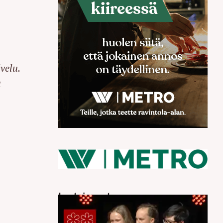
velu.
a
Luetuimmat