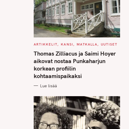
C
ARTIKKELIT
KANSI
MATKALLA
UUTISET
A
T
Thomas Zilliacus ja Saimi Hoyer
E
G
aikovat nostaa Punkaharjun
O
R
korkean profiilin
I
E
kohtaamispaikaksi
S
Lue lisää