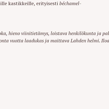
e kastikkeille, erityisesti
béchamel
-
a, hieno viinitietämys, loistava henkilökunta ja pal
onta vuotta laadukas ja maittava Lahden helmi. Ilo