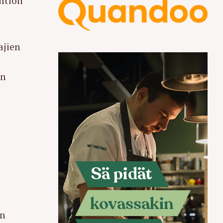
htiön
ajien
en
in