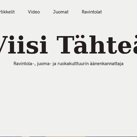
tikkelit
Video
Juomat
Ravintolat
50 Parasta Ravintolaa 2026
Artikkelit
Video
Viisi Tähte
Ravintola-, juoma- ja ruokakulttuurin äänenkannattaja