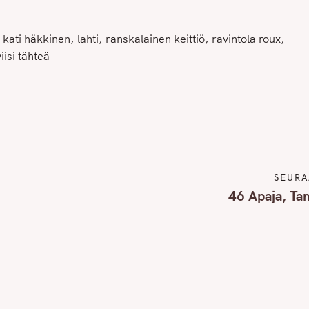
kati häkkinen
lahti
ranskalainen keittiö
ravintola roux
Press Esc to cancel.
viisi tähteä
SEURA
46 Apaja, Ta