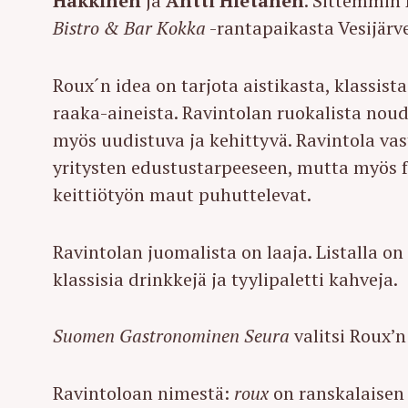
Häkkinen
ja
Antti Hietanen
. Sittemmin
Bistro & Bar Kokka
-rantapaikasta Vesijärv
Roux´n idea on tarjota aistikasta, klassist
raaka-aineista. Ravintolan ruokalista nou
myös uudistuva ja kehittyvä. Ravintola va
yritysten edustustarpeeseen, mutta myös f
keittiötyön maut puhuttelevat.
Ravintolan juomalista on laaja. Listalla on t
klassisia drinkkejä ja tyylipaletti kahveja.
Suomen Gastronominen Seura
valitsi Roux’
Ravintoloan nimestä:
roux
on ranskalaisen 