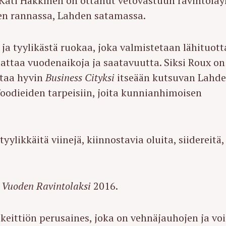
 Kati Häkkinen on ottanut vetovastuun ravintolay
en rannassa, Lahden satamassa.
a ja tyylikästä ruokaa, joka valmistetaan lähituott
dattaa vuodenaikoja ja saatavuutta. Siksi Roux on
staa hyvin
Business Cityksi
itseään kutsuvan Lahd
oodieiden tarpeisiin, joita kunnianhimoisen
yylikkäitä viinejä, kiinnostavia oluita, siidereitä,
n
Vuoden Ravintolaksi
2016.
keittiön perusaines, joka on vehnäjauhojen ja vo