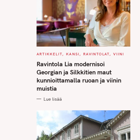
C
ARTIKKELIT
KANSI
RAVINTOLAT
VIINI
A
T
Ravintola Lia modernisoi
E
G
Georgian ja Silkkitien maut
O
R
kunnioittamalla ruoan ja viinin
I
E
muistia
S
Lue lisää