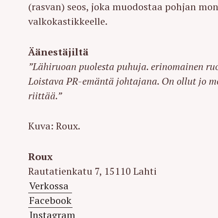
(rasvan) seos, joka muodostaa pohjan monill
valkokastikkeelle.
Äänestäjiltä
”Lähiruoan puolesta puhuja. erinomainen ruok
Loistava PR-emäntä johtajana. On ollut jo m
riittää.”
Kuva: Roux.
Roux
Rautatienkatu 7, 15110 Lahti
Verkossa
S
Facebook
e
Instagram
a