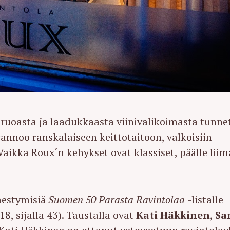
ruoasta ja laadukkaasta viinivalikoimasta tunne
vannoo ranskalaiseen keittotaitoon, valkoisiin
 Vaikka Roux´n kehykset ovat klassiset, päälle lii
mestymisiä
Suomen 50 Parasta Ravintolaa
-listalle
8, sijalla 43). Taustalla ovat
Kati Häkkinen
,
Sa