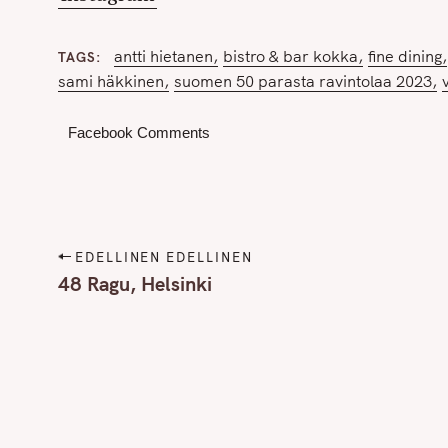
r
c
antti hietanen
bistro & bar kokka
fine dining
TAGS
h
sami häkkinen
suomen 50 parasta ravintolaa 2023
f
o
Facebook Comments
r
:
P
EDELLINEN EDELLINEN
o
48 Ragu, Helsinki
s
t
n
a
v