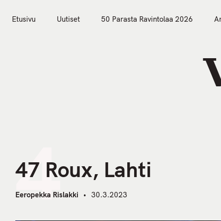
S
k
Etusivu
Uutiset
50 Parasta Ravintolaa 2026
Ar
i
Etusivu
Uutiset
p
t
o
c
o
n
t
4
e
n
47 Roux, Lahti
t
Eeropekka Rislakki
30.3.2023