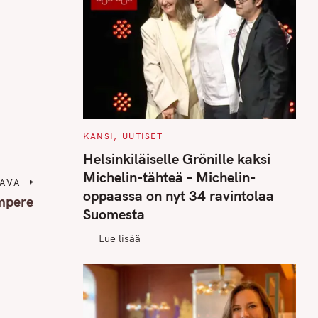
C
KANSI
UUTISET
A
T
Helsinkiläiselle Grönille kaksi
E
G
Michelin-tähteä – Michelin-
O
AVA
R
oppaassa on nyt 34 ravintolaa
mpere
I
E
Suomesta
S
Lue lisää