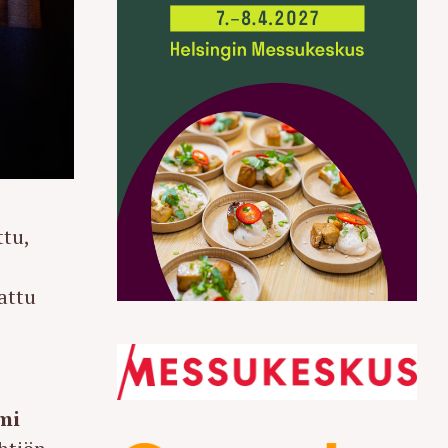
ttu,
mattu
mi