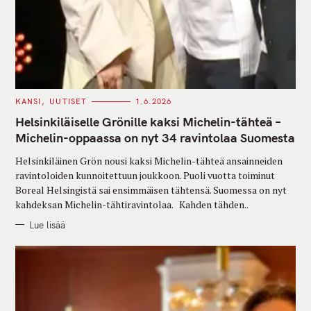
C
KANSI
UUTISET
1.6.2026
A
T
Helsinkiläiselle Grönille kaksi Michelin-tähteä –
E
G
Michelin-oppaassa on nyt 34 ravintolaa Suomesta
O
R
Helsinkiläinen Grön nousi kaksi Michelin-tähteä ansainneiden
I
E
ravintoloiden kunnoitettuun joukkoon. Puoli vuotta toiminut
S
Boreal Helsingistä sai ensimmäisen tähtensä. Suomessa on nyt
kahdeksan Michelin-tähtiravintolaa. Kahden tähden..
Lue lisää